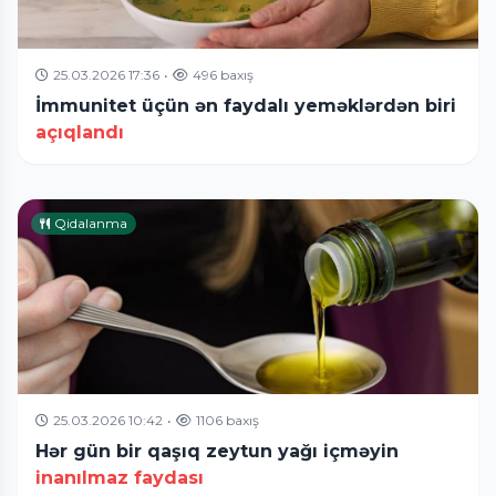
25.03.2026 17:36
•
496 baxış
İmmunitet üçün ən faydalı yeməklərdən biri
açıqlandı
Qidalanma
25.03.2026 10:42
•
1106 baxış
Hər gün bir qaşıq zeytun yağı içməyin
inanılmaz faydası