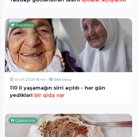
Sağlamlıq
01.04.2026 18:44
•
866 baxış
110 il yaşamağın sirri açıldı - hər gün
yedikləri
bir qida var
Qidalanma