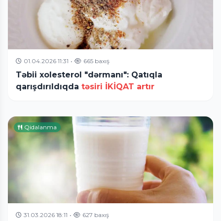
01.04.2026 11:31
•
665 baxış
Təbii xolesterol "dərmanı": Qatıqla
qarışdırıldıqda
təsiri İKİQAT artır
Qidalanma
31.03.2026 18:11
•
627 baxış