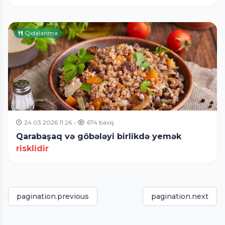
Qidalanma
24.03.2026 11:26
•
674 baxış
Qarabaşaq və göbələyi birlikdə yemək
risklidir
pagination.previous
pagination.next