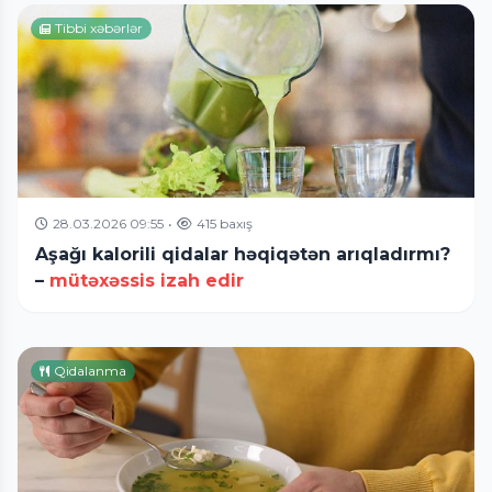
Tibbi xəbərlər
28.03.2026 09:55
•
415 baxış
Aşağı kalorili qidalar həqiqətən arıqladırmı?
–
mütəxəssis izah edir
Qidalanma