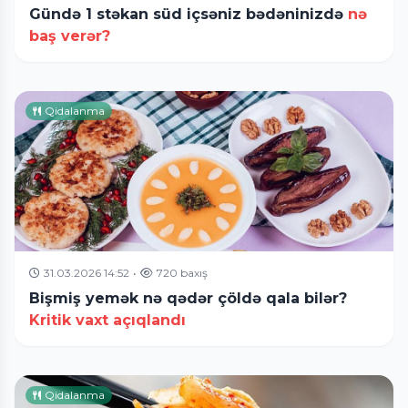
Gündə 1 stəkan süd içsəniz bədəninizdə
nə
baş verər?
Qidalanma
31.03.2026 14:52
•
720 baxış
Bişmiş yemək nə qədər çöldə qala bilər?
Kritik vaxt açıqlandı
Qidalanma