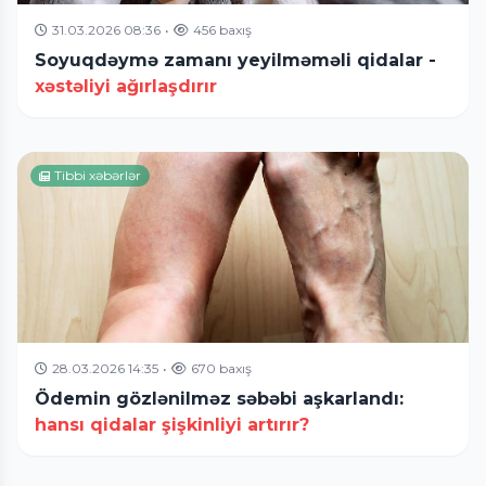
31.03.2026 08:36
•
456 baxış
Soyuqdəymə zamanı yeyilməməli qidalar -
xəstəliyi ağırlaşdırır
Tibbi xəbərlər
28.03.2026 14:35
•
670 baxış
Ödemin gözlənilməz səbəbi aşkarlandı:
hansı qidalar şişkinliyi artırır?