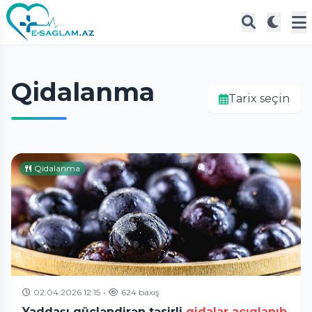
Qidalanma
Tarix seçin
Qidalanma
02.04.2026 12:15
•
624 baxış
Yaddaşı gücləndirən təsirli
qidalar açıqlanıb