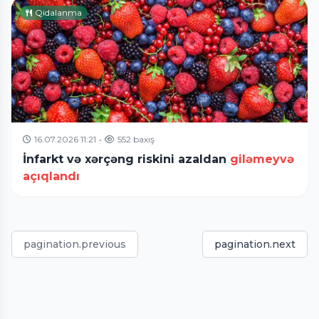
Qidalanma
16.07.2026 11:21
•
552 baxış
İnfarkt və xərçəng riskini azaldan
giləmeyvə
açıqlandı
pagination.previous
pagination.next