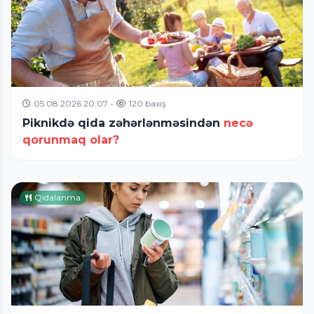
05.08.2026 20:07
•
120 baxış
Piknikdə qida zəhərlənməsindən
necə
qorunmaq olar?
Qidalanma