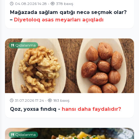
04.08.2026 14:28
•
378 baxış
Mağazada sağlam qatığı necə seçmək olar?
–
Diyetoloq əsas meyarları açıqladı
Qidalanma
31.07.2026 17:24
•
183 baxış
Qoz, yoxsa fındıq -
hansı daha faydalıdır?
Qidalanma