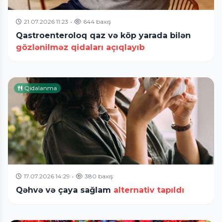
21.07.2026 11:23
•
644 baxış
Qastroenteroloq qaz və köp yarada bilən
gözlənilməz qidaları açıqlayıb
Qidalanma
17.07.2026 14:29
•
380 baxış
Qəhvə və çaya sağlam
alternativ tapıldı