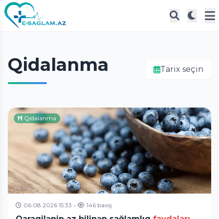
Qidalanma
Tarix seçin
Qidalanma
06.08.2026 15:33
•
146 baxış
Qaragilənin az bilinən sağlamlıq
faydaları