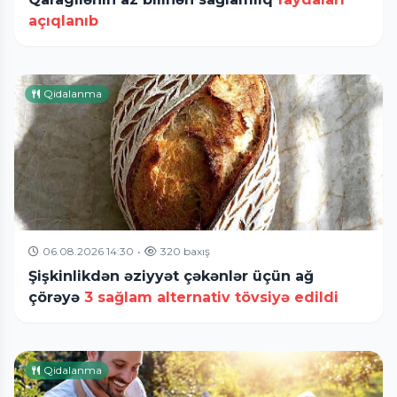
açıqlanıb
Qidalanma
06.08.2026 14:30
•
320 baxış
Şişkinlikdən əziyyət çəkənlər üçün ağ
çörəyə
3 sağlam alternativ tövsiyə edildi
Qidalanma