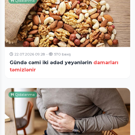
Qidalanma
22.07.2026 09:28
•
570 baxış
Gündə cəmi iki ədəd yeyənlərin
damarları
təmizlənir
Qidalanma