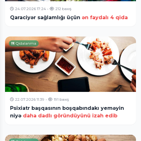
24.07.2026 17:24
•
212 baxış
Qaraciyər sağlamlığı üçün
ən faydalı 4 qida
Qidalanma
22.07.2026 11:39
•
191 baxış
Psixiatr başqasının boşqabındakı yeməyin
niyə
daha dadlı göründüyünü izah edib