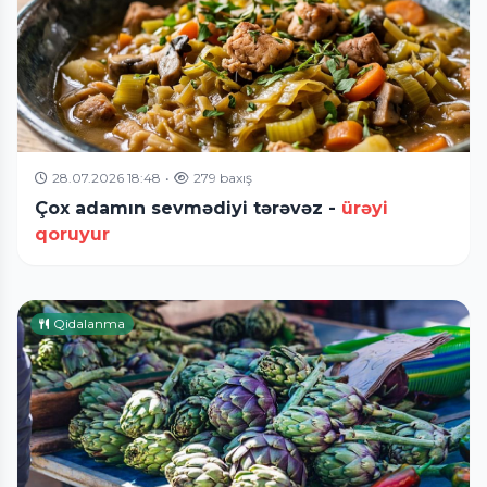
28.07.2026 18:48
•
279 baxış
Çox adamın sevmədiyi tərəvəz -
ürəyi
qoruyur
Qidalanma