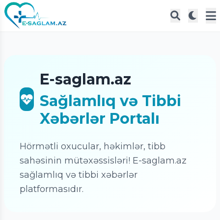
E-saglam.az
Sağlamlıq və Tibbi
Xəbərlər Portalı
Hörmətli oxucular, həkimlər, tibb
sahəsinin mütəxəssisləri! E-saglam.az
sağlamlıq və tibbi xəbərlər
platformasıdır.