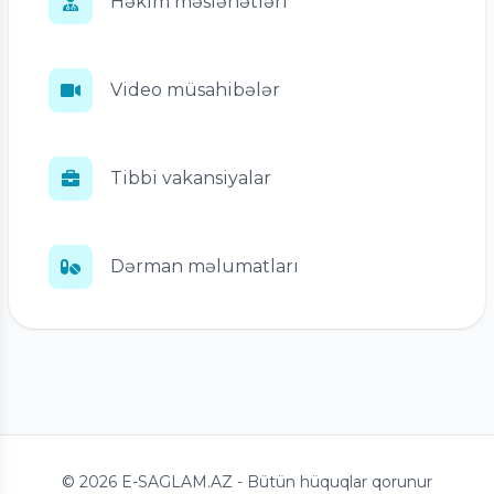
Həkim məsləhətləri
Video müsahibələr
Tibbi vakansiyalar
Dərman məlumatları
© 2026 E-SAGLAM.AZ - Bütün hüquqlar qorunur