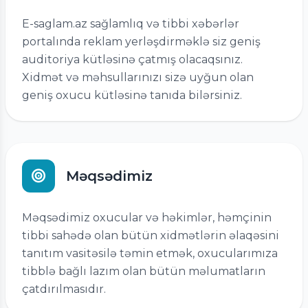
E-saglam.az sağlamlıq və tibbi xəbərlər
portalında reklam yerləşdirməklə siz geniş
auditoriya kütləsinə çatmış olacaqsınız.
Xidmət və məhsullarınızı sizə uyğun olan
geniş oxucu kütləsinə tanıda bilərsiniz.
Məqsədimiz
Məqsədimiz oxucular və həkimlər, həmçinin
tibbi sahədə olan bütün xidmətlərin əlaqəsini
tanıtım vasitəsilə təmin etmək, oxucularımıza
tibblə bağlı lazım olan bütün məlumatların
çatdırılmasıdır.