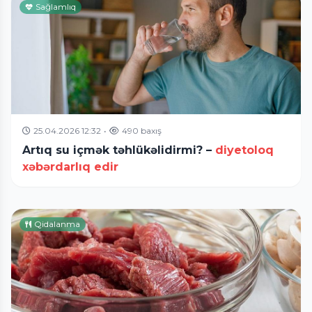
Sağlamlıq
25.04.2026 12:32
•
490 baxış
Artıq su içmək təhlükəlidirmi? –
diyetoloq
xəbərdarlıq edir
Qidalanma