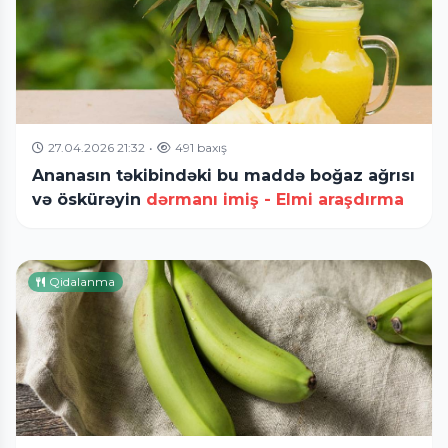
27.04.2026 21:32
•
491 baxış
Ananasın təkibindəki bu maddə boğaz ağrısı
və öskürəyin
dərmanı imiş - Elmi araşdırma
Qidalanma