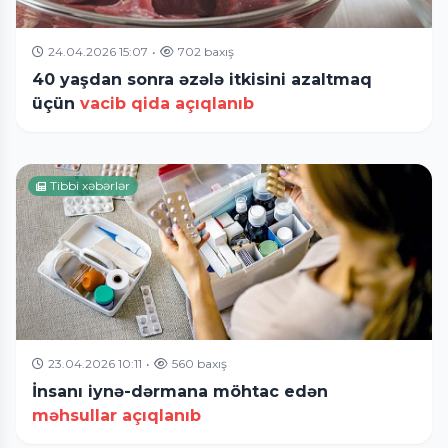
24.04.2026 15:07
•
702 baxış
40 yaşdan sonra əzələ itkisini azaltmaq
üçün
vacib qida açıqlanıb
Tibbi xəbərlər
23.04.2026 10:11
•
560 baxış
İnsanı iynə-dərmana möhtac edən
məhsullar açıqlanıb