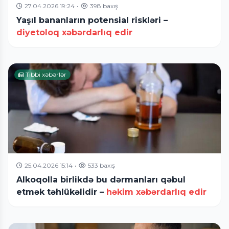
27.04.2026 19:24
•
398 baxış
Yaşıl bananların potensial riskləri –
diyetoloq xəbərdarlıq edir
Tibbi xəbərlər
25.04.2026 15:14
•
533 baxış
Alkoqolla birlikdə bu dərmanları qəbul
etmək təhlükəlidir –
həkim xəbərdarlıq edir