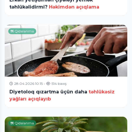
təhlükəlidirmi?
Həkimdən açıqlama
Qidalanma
28.04.2026 10:15
•
514 baxış
Diyetoloq qızartma üçün daha
təhlükəsiz
yağları açıqlayıb
Qidalanma