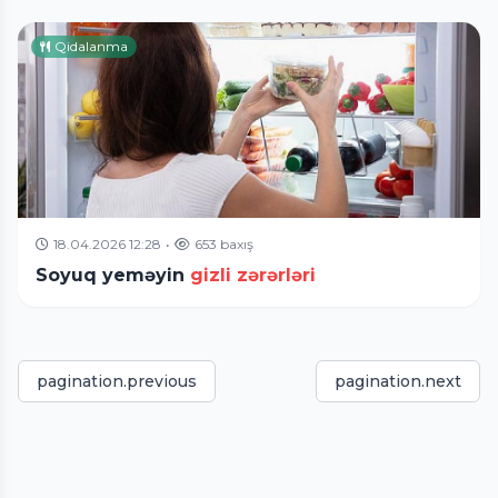
Qidalanma
18.04.2026 12:28
•
653 baxış
Soyuq yeməyin
gizli zərərləri
pagination.previous
pagination.next