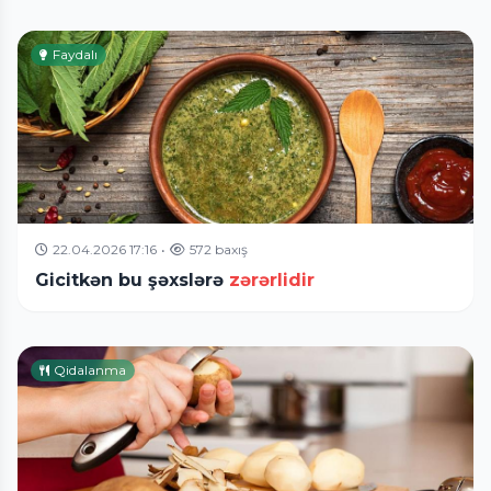
Faydalı
22.04.2026 17:16
•
572 baxış
Gicitkən bu şəxslərə
zərərlidir
Qidalanma