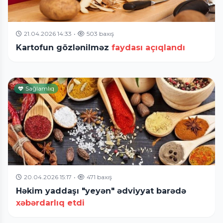
21.04.2026 14:33
•
503 baxış
Kartofun gözlənilməz
faydası açıqlandı
Sağlamlıq
20.04.2026 15:17
•
471 baxış
Həkim yaddaşı "yeyən" ədviyyat barədə
xəbərdarlıq etdi