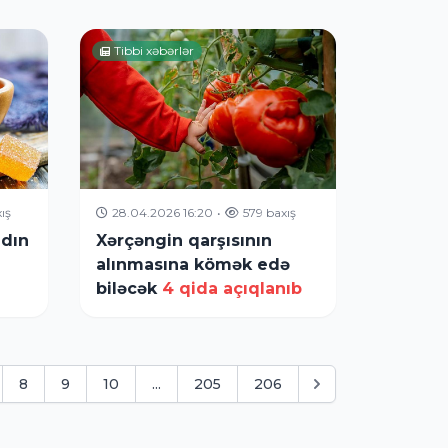
Tibbi xəbərlər
ış
28.04.2026 16:20
•
579 baxış
adın
Xərçəngin qarşısının
alınmasına kömək edə
biləcək
4 qida açıqlanıb
8
9
10
...
205
206