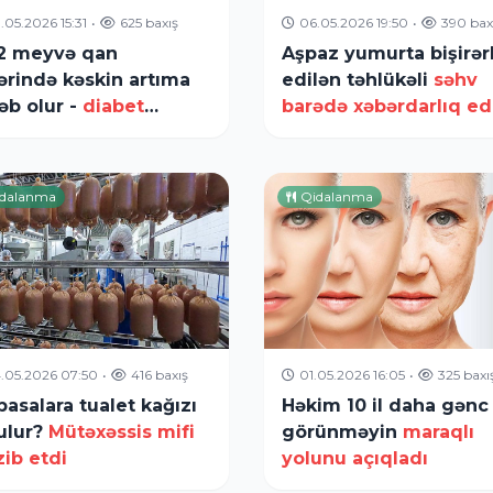
.05.2026 15:31
•
625 baxış
06.05.2026 19:50
•
390 bax
2 meyvə qan
Aşpaz yumurta bişirə
ərində kəskin artıma
edilən təhlükəli
səhv
əb olur -
diabet
barədə xəbərdarlıq ed
tələrinin diqqətinə!
dalanma
Qidalanma
.05.2026 07:50
•
416 baxış
01.05.2026 16:05
•
325 baxı
basalara tualet kağızı
Həkim 10 il daha gənc
ulur?
Mütəxəssis mifi
görünməyin
maraqlı
zib etdi
yolunu açıqladı