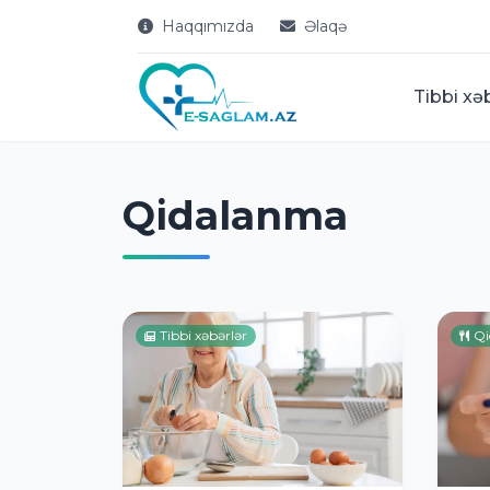
Haqqımızda
Əlaqə
Tibbi xə
Qidalanma
Tibbi xəbərlər
Qi