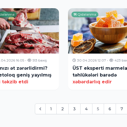
dalanma
Qidalanma
.04.2026 16:05
•
513 baxış
30.04.2026 12:07
•
423 bax
mızı ət zərərlidirmi?
ÜST eksperti marmel
etoloq geniş yayılmış
təhlükələri barədə
i təkzib etdi
xəbərdarlıq edir
1
2
3
4
5
6
7