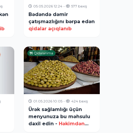
ış
05.05.2026 12:24
•
577 baxış
rkən
Bədəndə dəmir
çatışmazlığını bərpa edən
ib
qidalar açıqlanıb
Qidalanma
ş
01.05.2026 10:05
•
424 baxış
Ürək sağlamlığı üçün
menyunuza bu məhsulu
daxil edin -
Həkimdən
tövsiyə