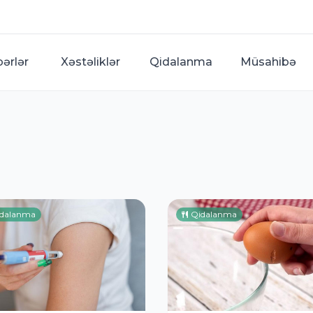
bərlər
Xəstəliklər
Qidalanma
Müsahibə
dalanma
Qidalanma