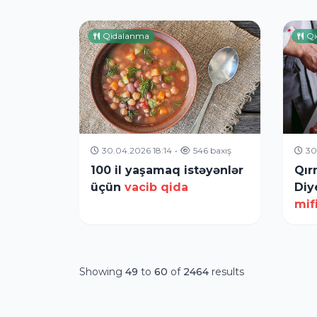
Qidalanma
Qi
30.04.2026 18:14
•
546 baxış
30
100 il yaşamaq istəyənlər
Qır
üçün
vacib qida
Diy
mif
Showing
49
to
60
of
2464
results