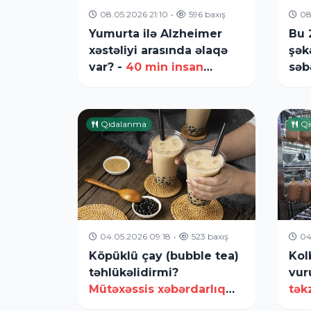
08.05.2026 21:10
•
596 baxış
08
Yumurta ilə Alzheimer
Bu 
xəstəliyi arasında əlaqə
şək
var? -
40 min insan
səb
araşdırıldı
xəs
Qidalanma
Qi
04.05.2026 09:18
•
523 baxış
04
Köpüklü çay (bubble tea)
Kol
təhlükəlidirmi?
vur
Mütəxəssis xəbərdarlıq
tək
edir