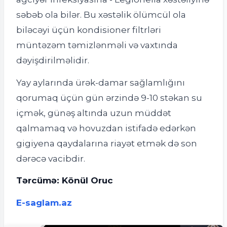
səbəb ola bilər. Bu xəstəlik ölümcül ola
biləcəyi üçün kondisioner filtrləri
müntəzəm təmizlənməli və vaxtında
dəyişdirilməlidir.
Yay aylarında ürək-damar sağlamlığını
qorumaq üçün gün ərzində 9-10 stəkan su
içmək, günəş altında uzun müddət
qalmamaq və hovuzdan istifadə edərkən
gigiyena qaydalarına riayət etmək də son
dərəcə vacibdir.
Tərcümə: Könül Oruc
E-saglam.az