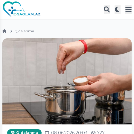
Qidalanma
08.06.2026 20:03
727
Qidalanma