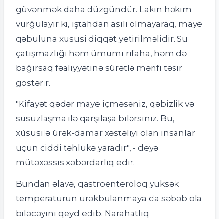
güvənmək daha düzgündür. Lakin həkim
vurğulayır ki, iştahdan asılı olmayaraq, maye
qəbuluna xüsusi diqqət yetirilməlidir. Su
çatışmazlığı həm ümumi rifaha, həm də
bağırsaq fəaliyyətinə sürətlə mənfi təsir
göstərir.
"Kifayət qədər maye içməsəniz, qəbizlik və
susuzlaşma ilə qarşılaşa bilərsiniz. Bu,
xüsusilə ürək-damar xəstəliyi olan insanlar
üçün ciddi təhlükə yaradır", - deyə
mütəxəssis xəbərdarlıq edir.
Bundan əlavə, qastroenteroloq yüksək
temperaturun ürəkbulanmaya da səbəb ola
biləcəyini qeyd edib. Narahatlıq