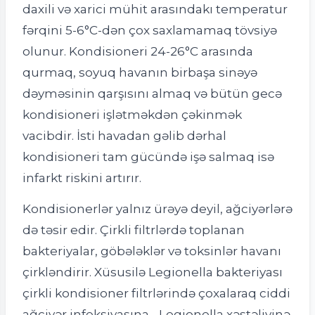
daxili və xarici mühit arasındakı temperatur
fərqini 5-6°C-dən çox saxlamamaq tövsiyə
olunur. Kondisioneri 24-26°C arasında
qurmaq, soyuq havanın birbaşa sinəyə
dəyməsinin qarşısını almaq və bütün gecə
kondisioneri işlətməkdən çəkinmək
vacibdir. İsti havadan gəlib dərhal
kondisioneri tam gücündə işə salmaq isə
infarkt riskini artırır.
Kondisionerlər yalnız ürəyə deyil, ağciyərlərə
də təsir edir. Çirkli filtrlərdə toplanan
bakteriyalar, göbələklər və toksinlər havanı
çirkləndirir. Xüsusilə Legionella bakteriyası
çirkli kondisioner filtrlərində çoxalaraq ciddi
ağciyər infeksiyasına - Legionella xəstəliyinə