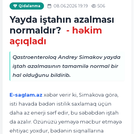
08.06.2026 19:19
506
Qidalanma
Yayda iştahın azalması
normaldır?
- həkim
açıqladı
Qastroenteroloq Andrey Simakov yayda
iştah azalmasının tamamilə normal bir
hal olduğunu bildirib.
E-saglam.az
xəbər verir ki,
Simakova görə,
isti havada bədən istilik saxlamaq üçün
daha az enerji sərf edir, bu səbəbdən iştah
da azalır. Özünüzü yeməyə məcbur etməyə
ehtiyac yoxdur, bədənin siqnallarına