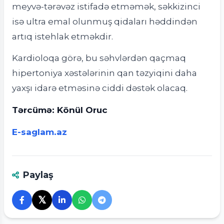
meyvə-tərəvəz istifadə etməmək, səkkizinci
isə ultra emal olunmuş qidaları həddindən
artıq istehlak etməkdir.
Kardioloqa görə, bu səhvlərdən qaçmaq
hipertoniya xəstələrinin qan təzyiqini daha
yaxşı idarə etməsinə ciddi dəstək olacaq.
Tərcümə: Könül Oruc
E-saglam.az
Paylaş
𝕏