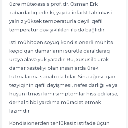
üzrə mütəxəssis prof. dr. Osman Erk
xəbərdarlıq edir ki, yayda infarkt təhlükəsi
yalnız yüksək temperaturla deyil, qəfil
temperatur dəyişiklikləri ilə də bağlıdır.
İsti mühitdən soyuq kondisionerli mühitə
keçid qan damarlarını sürətlə daraldaraq
ürəyə əlavə yük yaradır. Bu, xüsusilə ürək-
damar xəstəliyi olan insanlarda ürək
tutmalarına səbəb ola bilər. Sinə ağrısı, qan
təzyiqinin qəfil dəyişməsi, nəfəs darlığı və ya
huşun itməsi kimi simptomlar hiss edilərsə,
dərhal tibbi yardıma müraciət etmək
lazımdır.
Kondisionerdən təhlükəsiz istifadə üçün