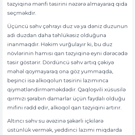
təzyiqinə mənfi təsirini nəzərə almayaraq qida
seçməkdir.
Üçüncü səhv çəhrayı duz və ya dəniz duzunun
adi duzdan daha təhlükəsiz olduğuna
inanmaqdır. Həkim vurğulayır ki, bu duz
növlərinin hamısı qan təzyiqinə eyni dərəcədə
təsir göstərir. Dördüncü səhv artıq çəkiyə
məhəl qoymayaraq ona göz yummaqda,
beşinci isə alkoqolun təsirini lazımınca
qiymətləndirməməkdədir. Qaqloşvili xüsusilə
qırmızı şərabın damarlar üçün faydalı olduğu
mifini rədd edir, alkoqol qan təzyiqini artırır.
Altıncı səhv su əvəzinə şəkərli içkilərə
üstünlük vermək, yeddinci lazımi miqdarda