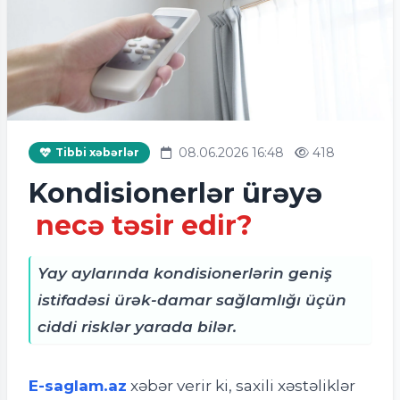
08.06.2026 16:48
418
Tibbi xəbərlər
Kondisionerlər ürəyə
necə təsir edir?
Yay aylarında kondisionerlərin geniş
istifadəsi ürək-damar sağlamlığı üçün
ciddi risklər yarada bilər.
E-saglam.az
xəbər verir ki, s
axili xəstəliklər