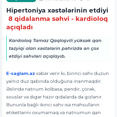
Hipertoniya xəstələrinin etdiyi
8 qidalanma səhvi - kardioloq
açıqladı
Kardioloq Tamaz Qaqloşvili yüksək qan
təzyiqi olan xəstələrin pəhrizdə ən çox
etdiyi səhvləri açıqlayıb.
E-saglam.az
xəbər verir ki, b
irinci səhv duzun
yalnız duz qabında olduğuna inanmaqdır.
Əslində natrium kolbasa, pendir, çörək,
souslar və digər hazır qidalarda da gizlənir.
Bununla bağlı ikinci səhv isə məhsulların
etiketlərini oxumamaq və natriumun qan