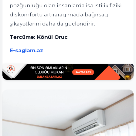
pozğunluğu olan insanlarda isə istilik fiziki
diskomfortu artıraraq mədə-bağırsaq
şikayətlərini daha da gücləndirir.
Tərcümə: Könül Oruc
E-saglam.az