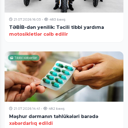
21.07.2026 16:03
•
483 baxış
TƏBİB-dən yenilik: Təcili tibbi yardıma
motosikletlər cəlb edilir
Tibbi xəbərlər
21.07.2026 14:41
•
482 baxış
Məşhur dərmanın təhlükələri barədə
xəbərdarlıq edildi