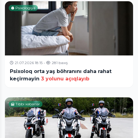
Psixologiya
21.07.2026 18:15
•
281 baxış
Psixoloq orta yaş böhranını daha rahat
keçirməyin
3 yolunu açıqlayıb
Tibbi xəbərlər