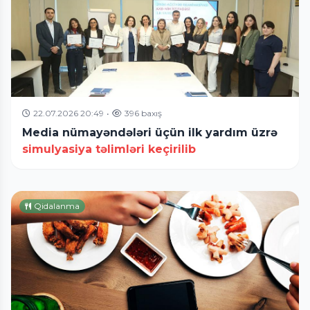
22.07.2026 20:49
•
396 baxış
Media nümayəndələri üçün ilk yardım üzrə
simulyasiya təlimləri keçirilib
Qidalanma