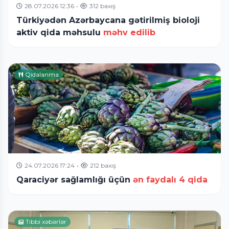
28.07.2026 12:36
•
312 baxış
Türkiyədən Azərbaycana gətirilmiş bioloji
aktiv qida məhsulu
məhv edilib
Qidalanma
24.07.2026 17:24
•
212 baxış
Qaraciyər sağlamlığı üçün
ən faydalı 4 qida
Tibbi xəbərlər