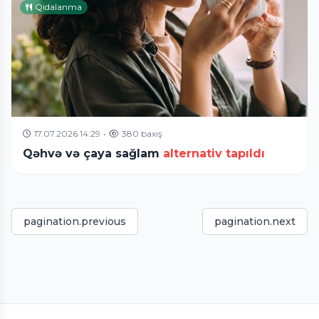
Qidalanma
17.07.2026 14:29
•
380 baxış
Qəhvə və çaya sağlam
alternativ tapıldı
pagination.previous
pagination.next