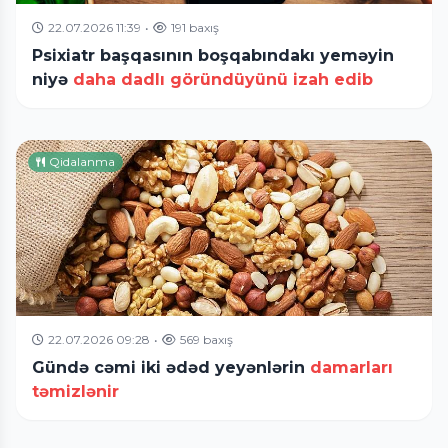
22.07.2026 11:39
•
191 baxış
Psixiatr başqasının boşqabındakı yeməyin
niyə
daha dadlı göründüyünü izah edib
Qidalanma
22.07.2026 09:28
•
569 baxış
Gündə cəmi iki ədəd yeyənlərin
damarları
təmizlənir