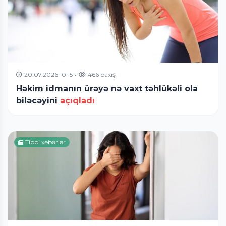
20.07.2026 10:15
•
466 baxış
Həkim idmanın ürəyə nə vaxt təhlükəli ola
biləcəyini
açıqladı
Tibbi xəbərlər