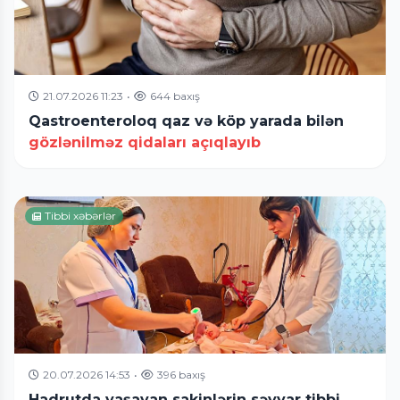
21.07.2026 11:23
•
644 baxış
Qastroenteroloq qaz və köp yarada bilən
gözlənilməz qidaları açıqlayıb
Tibbi xəbərlər
20.07.2026 14:53
•
396 baxış
Hadrutda yaşayan sakinlərin səyyar tibbi