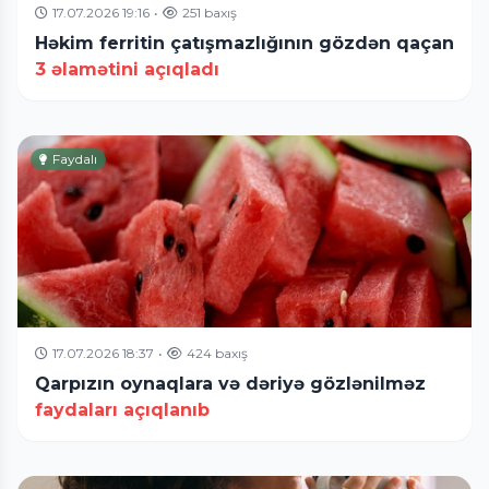
17.07.2026 19:16
•
251 baxış
Həkim ferritin çatışmazlığının gözdən qaçan
3 əlamətini açıqladı
Faydalı
17.07.2026 18:37
•
424 baxış
Qarpızın oynaqlara və dəriyə gözlənilməz
faydaları açıqlanıb