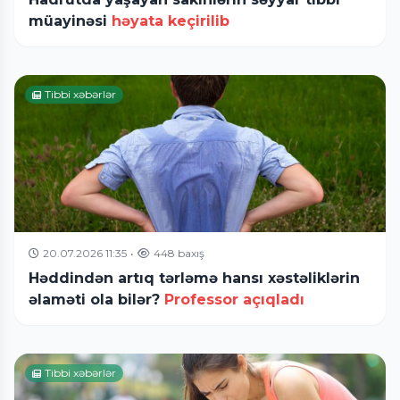
müayinəsi
həyata keçirilib
Tibbi xəbərlər
20.07.2026 11:35
•
448 baxış
Həddindən artıq tərləmə hansı xəstəliklərin
əlaməti ola bilər?
Professor açıqladı
Tibbi xəbərlər