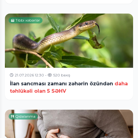
Tibbi xəbərlər
21.07.2026 12:30
•
520 baxış
İlan sancması zamanı zəhərin özündən
daha
təhlükəli olan 5 SƏHV
Qidalanma