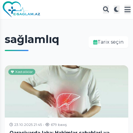
sağlamlıq
Tarix seçin
Xəstəliklər
23.10.2025 21:45
•
679 baxış
Qaraciyərdə ləkə: Həkimlər səbəbləri və