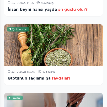
23.10.2025 14:25
•
356 baxış
İnsan beyni hansı yaşda
ən güclü olur?
Qidalanma
23.10.2025 10:00
•
478 baxış
Ətotunun sağlamlığa
faydaları
Faydalı