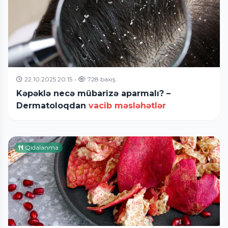
22.10.2025 20:15
•
728 baxış
Kəpəklə necə mübarizə aparmalı? –
Dermatoloqdan
vacib məsləhətlər
Qidalanma