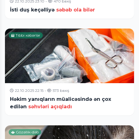
22.10.2025 23:10
•
470 baxış
İsti duş keçəlliyə
səbəb ola bilər
Tibbi xəbərlər
22.10.2025 22:15
•
573 baxış
Həkim yanıqların müalicəsində ən çox
edilən
səhvləri açıqladı
Gözəllik-dəb