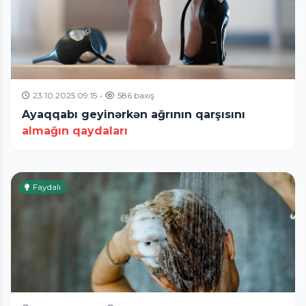
23.10.2025 09:15
•
586 baxış
Ayaqqabı geyinərkən ağrının qarşısını
almağın qaydaları
Faydalı