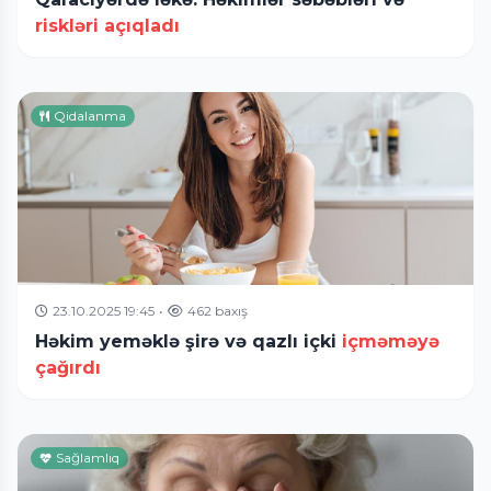
riskləri açıqladı
Qidalanma
23.10.2025 19:45
•
462 baxış
Həkim yeməklə şirə və qazlı içki
içməməyə
çağırdı
Sağlamlıq