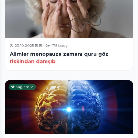
23.10.2025 15:15
•
475 baxış
Alimlər menopauza zamanı quru göz
riskindən danışıb
Sağlamlıq