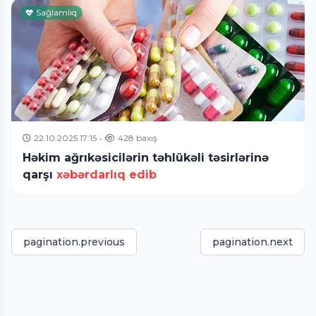
Sağlamlıq
22.10.2025 17:15
•
428 baxış
Həkim ağrıkəsicilərin təhlükəli təsirlərinə
qarşı
xəbərdarlıq edib
pagination.previous
pagination.next