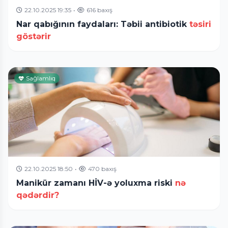
22.10.2025 19:35
•
616 baxış
Nar qabığının faydaları: Təbii antibiotik
təsiri
göstərir
Sağlamlıq
22.10.2025 18:50
•
470 baxış
Manikür zamanı HİV-ə yoluxma riski
nə
qədərdir?