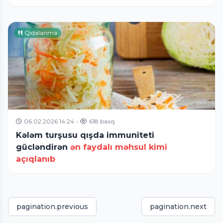
Qidalanma
06.02.2026 14:24
•
618 baxış
Kələm turşusu qışda immuniteti
gücləndirən
ən faydalı məhsul kimi
açıqlanıb
pagination.previous
pagination.next