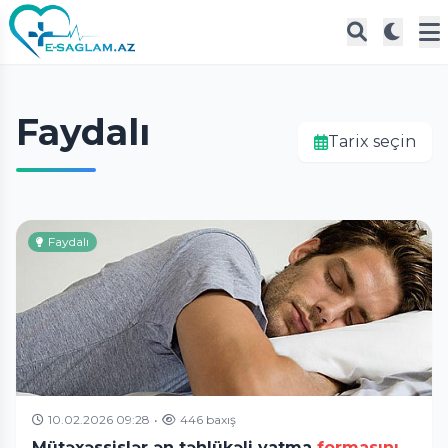
Faydalı
Tarix seçin
Faydalı
10.02.2026 09:28
•
446 baxış
Mütəxəssislər ən təhlükəli yatma
formasını