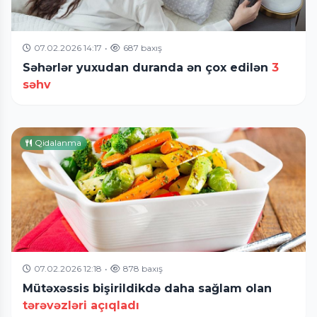
07.02.2026 14:17
•
687 baxış
Səhərlər yuxudan duranda ən çox edilən
3
səhv
Qidalanma
07.02.2026 12:18
•
878 baxış
Mütəxəssis bişirildikdə daha sağlam olan
tərəvəzləri açıqladı