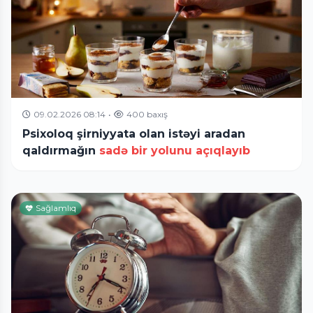
09.02.2026 08:14
•
400 baxış
Psixoloq şirniyyata olan istəyi aradan
qaldırmağın
sadə bir yolunu açıqlayıb
Sağlamlıq