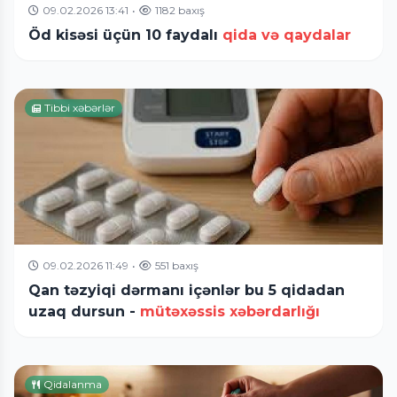
09.02.2026 13:41
•
1182 baxış
Öd kisəsi üçün 10 faydalı
qida və qaydalar
Tibbi xəbərlər
09.02.2026 11:49
•
551 baxış
Qan təzyiqi dərmanı içənlər bu 5 qidadan
uzaq dursun -
mütəxəssis xəbərdarlığı
Qidalanma