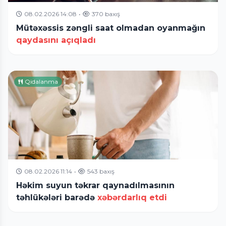
08.02.2026 14:08
•
370 baxış
Mütəxəssis zəngli saat olmadan oyanmağın
qaydasını açıqladı
Qidalanma
08.02.2026 11:14
•
543 baxış
Həkim suyun təkrar qaynadılmasının
təhlükələri barədə
xəbərdarlıq etdi