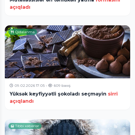
açıqladı
Qidalanma
09.02.2026 17:05
•
609 baxış
Yüksək keyfiyyətli şokoladı seçməyin
sirri
açıqlandı
Tibbi xəbərlər