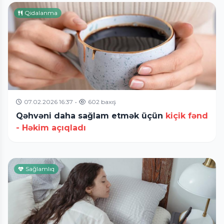
Qidalanma
07.02.2026 16:37
•
602 baxış
Qəhvəni daha sağlam etmək üçün
kiçik fənd
- Həkim açıqladı
Sağlamlıq