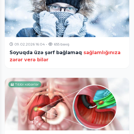
09.02.2026 16:04
•
655 baxış
Soyuqda üzə şərf bağlamaq
sağlamlığınıza
zərər verə bilər
Tibbi xəbərlər