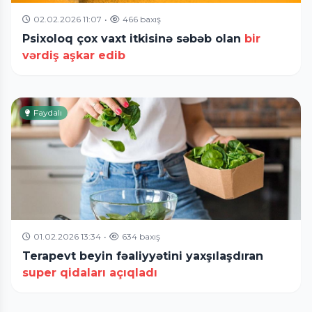
02.02.2026 11:07
•
466 baxış
Psixoloq çox vaxt itkisinə səbəb olan
bir
vərdiş aşkar edib
Faydalı
01.02.2026 13:34
•
634 baxış
Terapevt beyin fəaliyyətini yaxşılaşdıran
super qidaları açıqladı