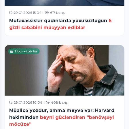
29.01.2026 15:04
•
617 baxış
Mütəxəssislər qadınlarda yuxusuzluğun
6
gizli səbəbini müəyyən ediblər
Tibbi xəbərlər
29.01.2026 10:04
•
408 baxış
Müalicə yoxdur, amma meyvə var: Harvard
həkimindən
beyni gücləndirən “bənövşəyi
möcüzə”