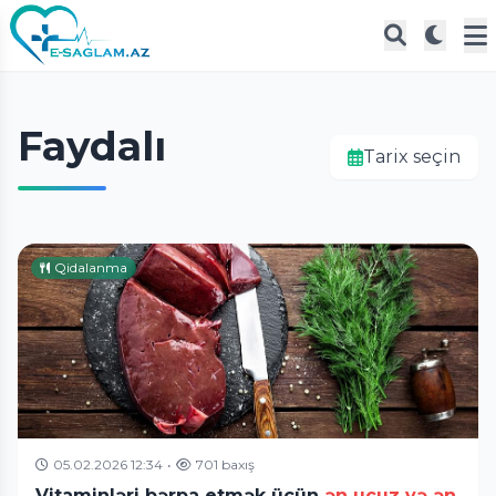
Faydalı
Tarix seçin
Qidalanma
05.02.2026 12:34
•
701 baxış
Vitaminləri bərpa etmək üçün
ən ucuz və ən