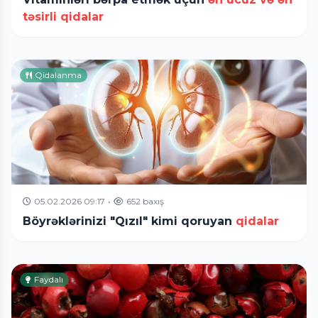
təsirli qidalar
Qidalanma
05.02.2026 09:17
•
652 baxış
Böyrəklərinizi "Qızıl" kimi qoruyan
qidalar
Faydalı