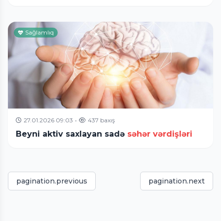
Sağlamlıq
27.01.2026 09:03
•
437 baxış
Beyni aktiv saxlayan sadə
səhər vərdişləri
pagination.previous
pagination.next