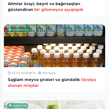
Alimlər ürəyi, beyni və bağırsaqları
gücləndirən
bir giləmeyvə açıqlayıb
Qidalanma
03.02.2026 18:16
•
674 baxış
Sağlam meyvə şirələri və gündəlik
tövsiyə
olunan miqdar
Sağlamlıq