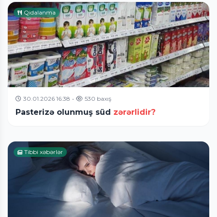
Qidalanma
30.01.2026 16:38
•
530 baxış
Pasterizə olunmuş süd
zərərlidir?
Tibbi xəbərlər