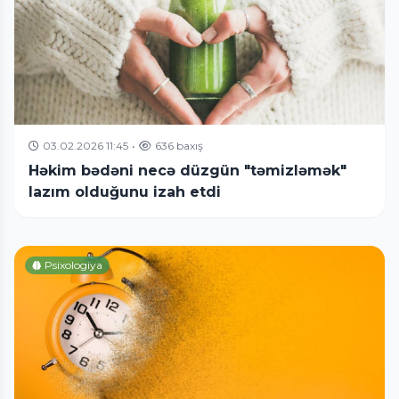
03.02.2026 11:45
•
636 baxış
Həkim bədəni necə düzgün "təmizləmək"
lazım olduğunu izah etdi
Psixologiya