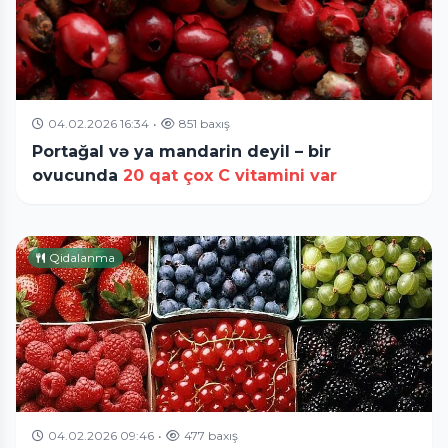
04.02.2026 16:34
•
851 baxış
Portağal və ya mandarin deyil – bir
ovucunda
20 qat çox C vitamini var
Qidalanma
04.02.2026 09:46
•
477 baxış