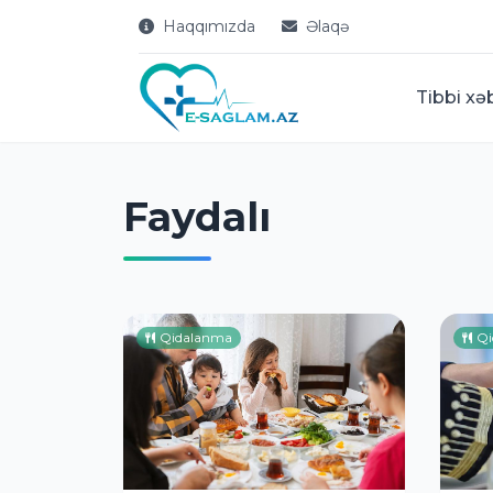
Haqqımızda
Əlaqə
Tibbi xə
Faydalı
Qidalanma
Qi