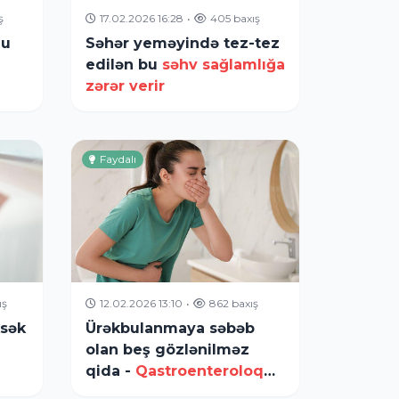
ş
17.02.2026 16:28
•
405 baxış
zu
Səhər yeməyində tez-tez
edilən bu
səhv sağlamlığa
zərər verir
Faydalı
ış
12.02.2026 13:10
•
862 baxış
ksək
Ürəkbulanmaya səbəb
olan beş gözlənilməz
qida -
Qastroenteroloq
açıqladı