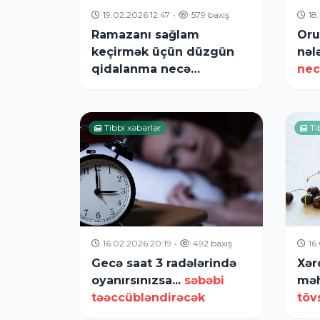
19.02.2026 12:47
•
579 baxış
18
Ramazanı sağlam
Oru
keçirmək üçün düzgün
nəl
qidalanma necə
nec
olmalıdır? -
Qida
mühəndisindən izah
Tibbi xəbərlər
Ti
16.02.2026 20:19
•
492 baxış
16
Gecə saat 3 radələrində
Xər
oyanırsınızsa...
səbəbi
məh
təəccübləndirəcək
töv