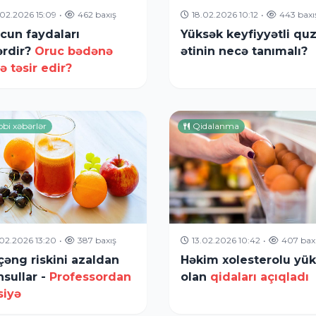
.02.2026 15:09
•
462 baxış
18.02.2026 10:12
•
443 baxı
cun faydaları
Yüksək keyfiyyətli qu
ərdir?
Oruc bədənə
ətinin necə tanımalı?
ə təsir edir?
bbi xəbərlər
Qidalanma
.02.2026 13:20
•
387 baxış
13.02.2026 10:42
•
407 bax
çəng riskini azaldan
Həkim xolesterolu yü
sullar -
Professordan
olan
qidaları açıqladı
siyə