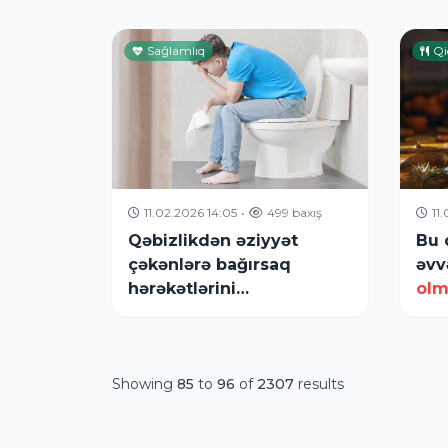
Sağlamlıq
Qi
11.02.2026 14:05
•
499 baxış
11
Qəbizlikdən əziyyət
Bu 
çəkənlərə bağırsaq
əvv
hərəkətlərini
olm
asanlaşdırmaq üçün
məsləhətlər
Showing
85
to
96
of
2307
results