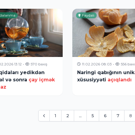
dalanma
Faydalı
.02.2026 13:12
•
570 baxış
11.02.2026 08:03
•
556 baxı
qidaları yedikdən
Naringi qabığının unik
əl və sonra
çay içmək
xüsusiyyəti
açıqlandı
az
1
2
...
5
6
7
8