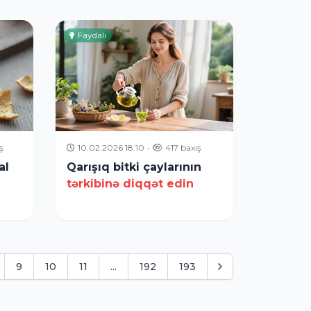
Faydalı
ş
10.02.2026 18:10
•
417 baxış
al
Qarışıq bitki çaylarının
tərkibinə diqqət edin
9
10
11
...
192
193