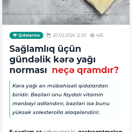
20.02.2026 12:30
435
Qidalanma
Sağlamlıq üçün
gündəlik kərə yağı
norması
neçə qramdır?
Kərə yağı ən mübahisəli qidalardan
biridir. Bəziləri onu faydalı vitamin
mənbəyi adlandırır, bəziləri isə bunu
yüksək xolesterolla əlaqələndirir.
E-saglam.az
xəbər verir ki,
qastroenteroloq