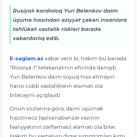
Rusiyalı kardioloq Yuri Belenkov daim
üşümə hissindən əziyyət çəkən insanlara
təhlükəli xəstəlik riskləri barədə
xəbərdarlıq edib.
E-saglam.az
xəbər verir ki, həkim bu barədə
"Rossiya-1" telekanalının efirində danışıb.
Yuri Belenkov daim soyuq hiss etməyin
hansı ciddi xəstəliklərin əlaməti ola
biləcəyini açıqlayıb.
Onun sözlərinə görə, daim üşümək
hipotireoz (qalxanabənzər vəzinin
fəaliyyətinin zəifləməsi) əlaməti ola bilər.
Həkim bu xəstəliyin digər simptomları kimi