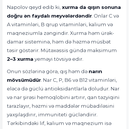
Napolov qeyd edib ki,
xurma da qışın sonuna
doğru ən faydalı meyvələrdəndir
. Onlar C və
A vitaminləri, B qrup vitaminləri, kalium və
maqneziumla zəngindir. Xurma həm ürək-
damar sisteminə, həm də həzmə müsbət
təsir göstərir. Mütəxəssis gündə maksimum
2–3 xurma
yeməyi tövsiyə edir.
Onun sözlərinə görə, qış həm də
narın
mövsümüdür
. Nar C, P, B6 və B12 vitaminləri,
eləcə də güclü antioksidantlarla doludur. Nar
və nar şirəsi hemoqlobini artırır, qan təzyiqini
tarazlayır, həzmi və maddələr mübadiləsini
yaxşılaşdırır, immuniteti gücləndirir.
Tərkibindəki lif, kalium və maqnezium isə