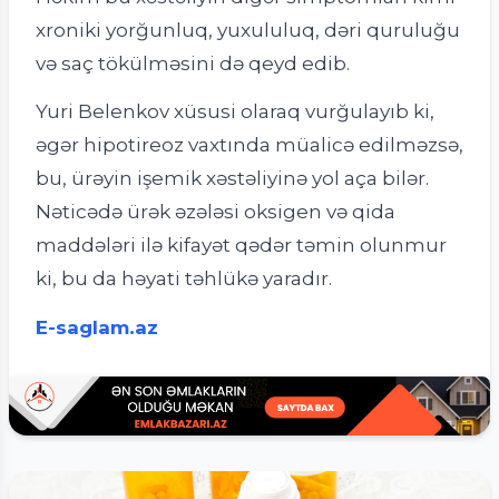
xroniki yorğunluq, yuxululuq, dəri quruluğu
və saç tökülməsini də qeyd edib.
Yuri Belenkov xüsusi olaraq vurğulayıb ki,
əgər hipotireoz vaxtında müalicə edilməzsə,
bu, ürəyin işemik xəstəliyinə yol aça bilər.
Nəticədə ürək əzələsi oksigen və qida
maddələri ilə kifayət qədər təmin olunmur
ki, bu da həyati təhlükə yaradır.
E-saglam.az