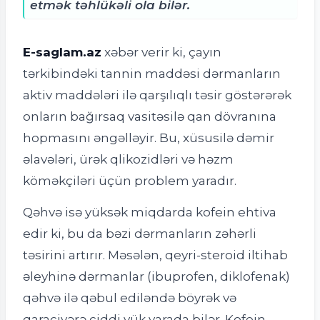
etmək təhlükəli ola bilər.
E-saglam.az
xəbər verir ki, ç
ayın
tərkibindəki tannin maddəsi dərmanların
aktiv maddələri ilə qarşılıqlı təsir göstərərək
onların bağırsaq vasitəsilə qan dövranına
hopmasını əngəlləyir. Bu, xüsusilə dəmir
əlavələri, ürək qlikozidləri və həzm
köməkçiləri üçün problem yaradır.
Qəhvə isə yüksək miqdarda kofein ehtiva
edir ki, bu da bəzi dərmanların zəhərli
təsirini artırır. Məsələn, qeyri-steroid iltihab
əleyhinə dərmanlar (ibuprofen, diklofenak)
qəhvə ilə qəbul ediləndə böyrək və
qaraciyərə ciddi yük yarada bilər. Kofein