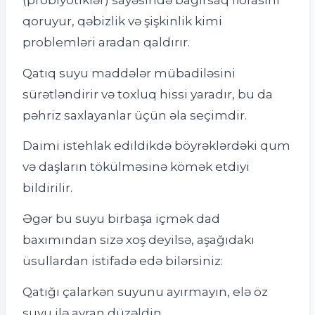
qoruyur, qəbizlik və şişkinlik kimi
problemləri aradan qaldırır.
Qatıq suyu maddələr mübadiləsini
sürətləndirir və toxluq hissi yaradır, bu da
pəhriz saxlayanlar üçün əla seçimdir.
Daimi istehlak edildikdə böyrəklərdəki qum
və daşların tökülməsinə kömək etdiyi
bildirilir.
Əgər bu suyu birbaşa içmək dad
baxımından sizə xoş deyilsə, aşağıdakı
üsullardan istifadə edə bilərsiniz:
Qatığı çalarkən suyunu ayırmayın, elə öz
suyu ilə ayran düzəldin.