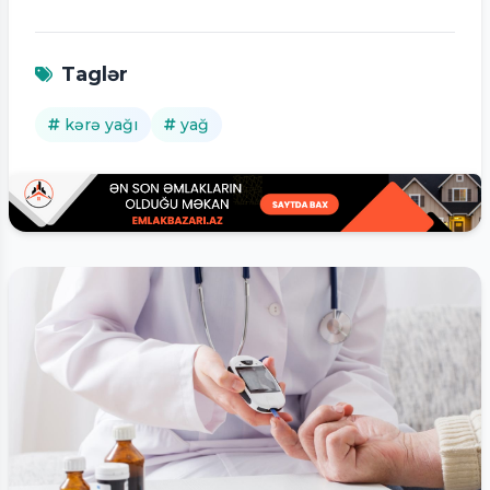
Taglər
kərə yağı
yağ