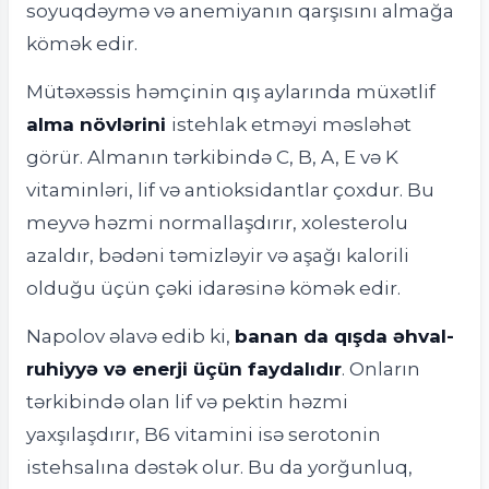
soyuqdəymə və anemiyanın qarşısını almağa
kömək edir.
Mütəxəssis həmçinin qış aylarında müxətlif
alma növlərini
istehlak etməyi məsləhət
görür. Almanın tərkibində C, B, A, E və K
vitaminləri, lif və antioksidantlar çoxdur. Bu
meyvə həzmi normallaşdırır, xolesterolu
azaldır, bədəni təmizləyir və aşağı kalorili
olduğu üçün çəki idarəsinə kömək edir.
Napolov əlavə edib ki,
banan da qışda əhval-
ruhiyyə və enerji üçün faydalıdır
. Onların
tərkibində olan lif və pektin həzmi
yaxşılaşdırır, B6 vitamini isə serotonin
istehsalına dəstək olur. Bu da yorğunluq,