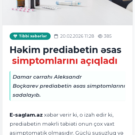
20.02.2026 11:28
385
Tibbi xəbərlər
Həkim prediabetin əsas
simptomlarını açıqladı
Damar cərrahı Aleksandr
Boçkarev prediabetin əsas simptomlarını
sadalayıb.
E-saglam.az
xəbər verir ki,
o izah edir ki,
prediabetin məkrli təbiəti onun çox vaxt
asimptomatik olmasıdır. Güclü susuzluq və