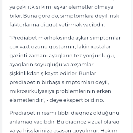
ya çəki itkisi kimi aşkar əlamətlər olmaya
bilər. Buna görə də, simptomlara deyil, risk
faktorlarına diqqət yetirmək vacibdir.
"Prediabet mərhələsində aşkar simptomlar
çox vaxt özünü göstərmir, lakin xəstələr
gəzinti zamanı ayaqların tez yorğunluğu,
ayaqların soyuqluğu və axşamlar
şişkinlikdən şikayət edirlər. Bunlar
prediabetin birbaşa simptomları deyil,
mikrosirkulyasiya problemlərinin erkən
əlamətləridir", - deyə ekspert bildirib.
Prediabetin rəsmi tibbi diaqnoz olduğunu
anlamaq vacibdir. Bu diaqnoz vizual olaraq
və ya hisslərinizə əsasən qoyulmur. Həkim