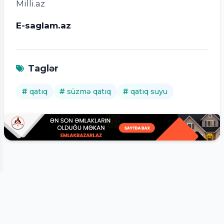
Milli.az
E-saglam.az
Taglər
qatıq
süzmə qatıq
qatıq suyu