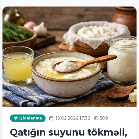
19.02.2026 17:36
509
Qidalanma
Qatığın suyunu tökməli,