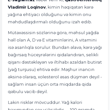
Vladimir Loqinov
, kimin həqiqətən kərə
yağına ehtiyacı olduğunu və kimin onu
məhdudlaşdırmalı olduğunu izah edib.
Mütəxəssisin sözlərinə görə, məhsul yağda
həll olan A, D və E vitaminlərini, A vitamini
isə asanlıqla sorulur. Bundan əlavə, kərə yağı
bağırsaq hüceyrələrini qidalandıran, selikli
qişanı dəstəkləyən və iltihabı azaldan butirat
(yağ turşusu) ehtiva edir. Məşhur inancın
əksinə olaraq, xolesterol əsas düşmən deyil -
sağlam insan üçün orta miqdarda qida
qəbulu vacib deyil.
Lakin risklər mövcuddur. Yağ kalori
baxımından çox yüksəkdir — 100 qramda