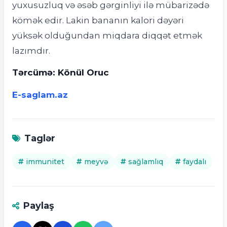
yuxusuzluq və əsəb gərginliyi ilə mübarizədə
kömək edir. Lakin bananın kalori dəyəri
yüksək olduğundan miqdara diqqət etmək
lazımdır.
Tərcümə: Könül Oruc
E-saglam.az
Taglər
immunitet
meyvə
sağlamlıq
faydalı
Paylaş