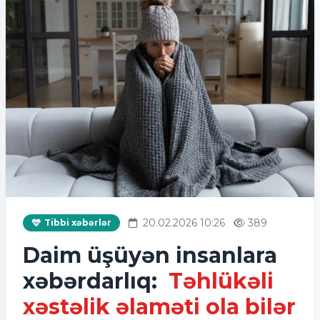
20.02.2026 10:26
389
Tibbi xəbərlər
Daim üşüyən insanlara
xəbərdarlıq:
Təhlükəli
xəstəlik əlaməti ola bilər