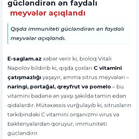
gücləndirən ən faydalı
meyvələr açıqlandı
Qışda immuniteti gücləndirən ən faydalı
meyvələr açıqlandı.
E-saglam.az
xəbər verir ki, b
ioloq Vitali
Napolov bildirib ki, qışda çoxları
C vitamini
çatışmazlığı
yaşayır, amma sitrus meyvələri –
naringi, portağal, qreyfrut və pomelo
– bu
vitamini bədənə ən yaxşı şəkildə təmin edən
qidalardır. Mütəxəssis vurğulayıb ki, sitrusların
tərkibindəki C vitamini orqanizmi virus və
bakteriyalardan qoruyur, immuniteti
gücləndirir.