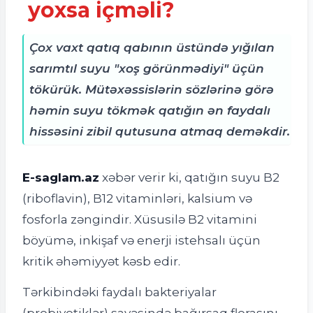
yoxsa içməli?
Çox vaxt qatıq qabının üstündə yığılan
sarımtıl suyu "xoş görünmədiyi" üçün
tökürük. Mütəxəssislərin sözlərinə görə
həmin suyu tökmək qatığın ən faydalı
hissəsini zibil qutusuna atmaq deməkdir.
E-saglam.az
xəbər verir ki,
qatığın suyu B2
(riboflavin), B12 vitaminləri, kalsium və
fosforla zəngindir. Xüsusilə B2 vitamini
böyümə, inkişaf və enerji istehsalı üçün
kritik əhəmiyyət kəsb edir.
Tərkibindəki faydalı bakteriyalar
(probiyotiklər) sayəsində bağırsaq florasını