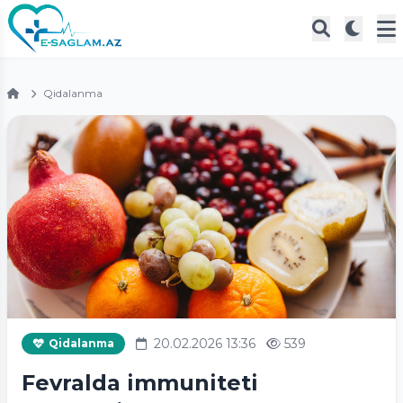
Qidalanma
20.02.2026 13:36
539
Qidalanma
Fevralda immuniteti