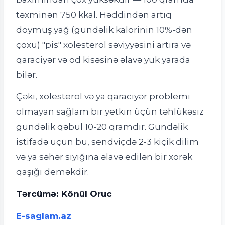
təxminən 750 kkal. Həddindən artıq
doymuş yağ (gündəlik kalorinin 10%-dən
çoxu) "pis" xolesterol səviyyəsini artıra və
qaraciyər və öd kisəsinə əlavə yük yarada
bilər.
Çəki, xolesterol və ya qaraciyər problemi
olmayan sağlam bir yetkin üçün təhlükəsiz
gündəlik qəbul 10-20 qramdır. Gündəlik
istifadə üçün bu, sendviçdə 2-3 kiçik dilim
və ya səhər sıyığına əlavə edilən bir xörək
qaşığı deməkdir.
Tərcümə: Könül Oruc
E-saglam.az