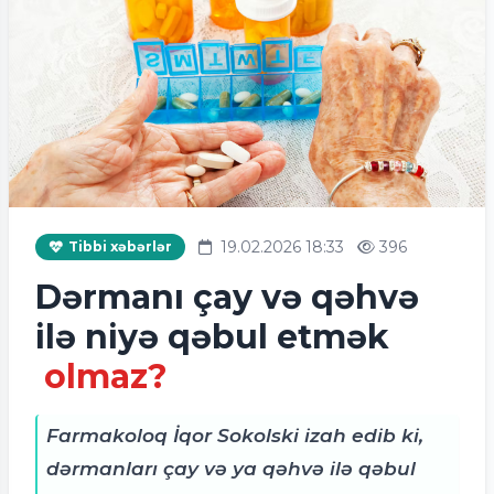
19.02.2026 18:33
396
Tibbi xəbərlər
Dərmanı çay və qəhvə
ilə niyə qəbul etmək
olmaz?
Farmakoloq İqor Sokolski izah edib ki,
dərmanları çay və ya qəhvə ilə qəbul