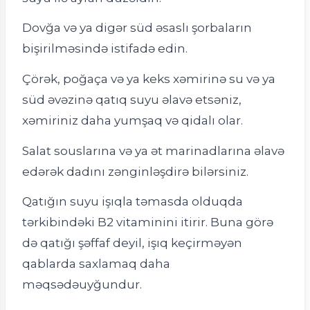
Dovğa və ya digər süd əsaslı şorbaların
bişirilməsində istifadə edin.
Çörək, poğaça və ya keks xəmirinə su və ya
süd əvəzinə qatıq suyu əlavə etsəniz,
xəmiriniz daha yumşaq və qidalı olar.
Salat souslarına və ya ət marinadlarına əlavə
edərək dadını zənginləşdirə bilərsiniz.
Qatığın suyu işıqla təmasda olduqda
tərkibindəki B2 vitaminini itirir. Buna görə
də qatığı şəffaf deyil, işıq keçirməyən
qablarda saxlamaq daha
məqsədəuyğundur.