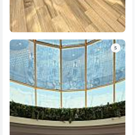
Tam ölçüdə bax
5