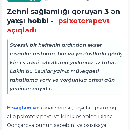
Zehni sağlamlığı qoruyan 3 ən
yaxşı hobbi -
psixoterapevt
açıqladı
Stressli bir həftənin ardından əksər
insanlar restoran, bar və ya dostlarla görüş
kimi sürətli rahatlama yollarına üz tutur.
Lakin bu üsullar yalnız müvəqqəti
rahatlama verir və yorğunluq ertəsi gün
yenidən qayıdır.
E-saglam.az
xəbər verir ki, t
əşkilati psixoloq,
ailə psixoterapevti və klinik psixoloq Diana
Qonçarova bunun səbəbini və psixikaya