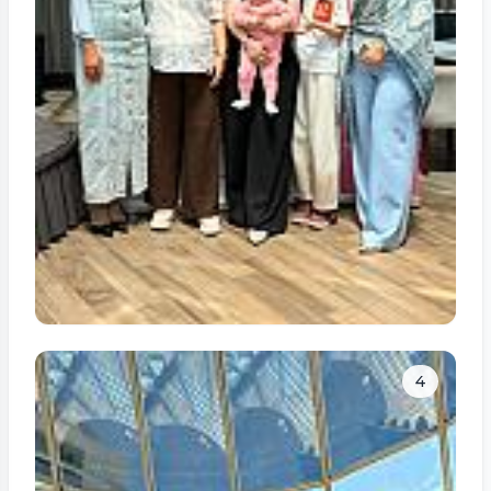
Tam ölçüdə bax
4