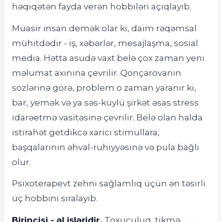
həqiqətən fayda verən hobbiləri açıqlayıb.
Müasir insan demək olar ki, daim rəqəmsal
mühitdədir - iş, xəbərlər, mesajlaşma, sosial
media. Hətta asudə vaxt belə çox zaman yeni
məlumat axınına çevrilir. Qonçarovanın
sözlərinə görə, problem o zaman yaranır ki,
bar, yemək və ya səs-küylü şirkət əsas stress
idarəetmə vasitəsinə çevrilir. Belə olan halda
istirahət getdikcə xarici stimullara,
başqalarının əhval-ruhiyyəsinə və pula bağlı
olur.
Psixoterapevt zehni sağlamlıq üçün ən təsirli
üç hobbini sıralayıb.
Birincisi - əl işləridir.
Toxuculuq, tikmə,