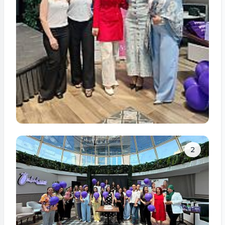
Tam ölçüdə bax
2