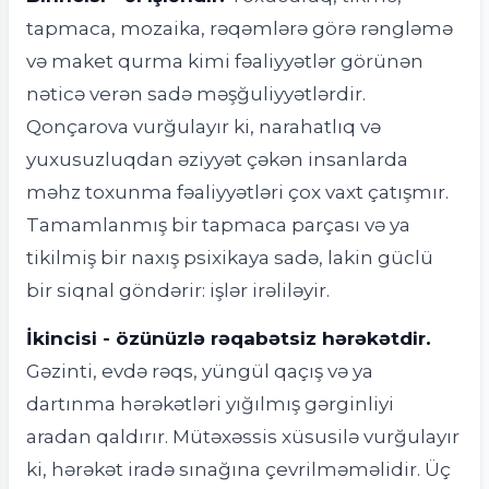
tapmaca, mozaika, rəqəmlərə görə rəngləmə
və maket qurma kimi fəaliyyətlər görünən
nəticə verən sadə məşğuliyyətlərdir.
Qonçarova vurğulayır ki, narahatlıq və
yuxusuzluqdan əziyyət çəkən insanlarda
məhz toxunma fəaliyyətləri çox vaxt çatışmır.
Tamamlanmış bir tapmaca parçası və ya
tikilmiş bir naxış psixikaya sadə, lakin güclü
bir siqnal göndərir: işlər irəliləyir.
İkincisi - özünüzlə rəqabətsiz hərəkətdir.
Gəzinti, evdə rəqs, yüngül qaçış və ya
dartınma hərəkətləri yığılmış gərginliyi
aradan qaldırır. Mütəxəssis xüsusilə vurğulayır
ki, hərəkət iradə sınağına çevrilməməlidir. Üç