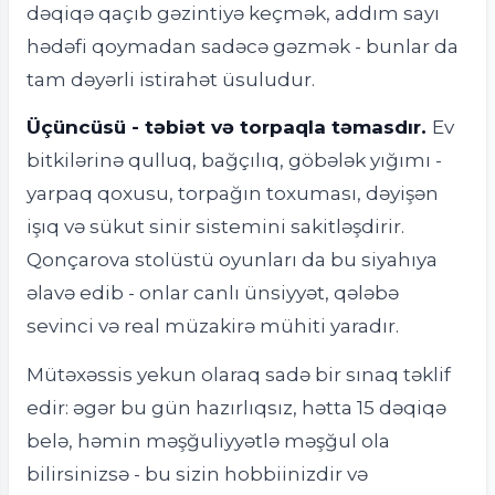
dəqiqə qaçıb gəzintiyə keçmək, addım sayı
hədəfi qoymadan sadəcə gəzmək - bunlar da
tam dəyərli istirahət üsuludur.
Üçüncüsü - təbiət və torpaqla təmasdır.
Ev
bitkilərinə qulluq, bağçılıq, göbələk yığımı -
yarpaq qoxusu, torpağın toxuması, dəyişən
işıq və sükut sinir sistemini sakitləşdirir.
Qonçarova stolüstü oyunları da bu siyahıya
əlavə edib - onlar canlı ünsiyyət, qələbə
sevinci və real müzakirə mühiti yaradır.
Mütəxəssis yekun olaraq sadə bir sınaq təklif
edir: əgər bu gün hazırlıqsız, hətta 15 dəqiqə
belə, həmin məşğuliyyətlə məşğul ola
bilirsinizsə - bu sizin hobbiinizdir və