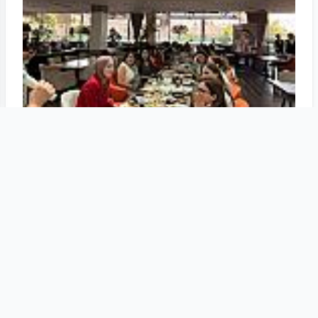
Tam ölçüdə bax
6