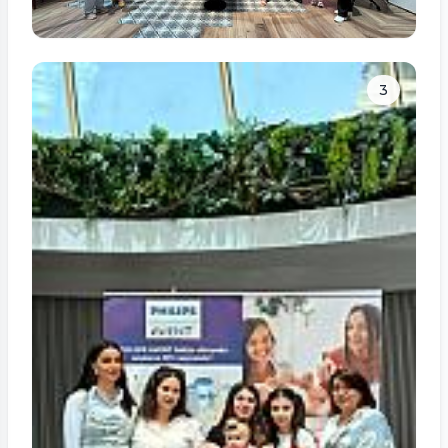
Tam ölçüdə bax
3