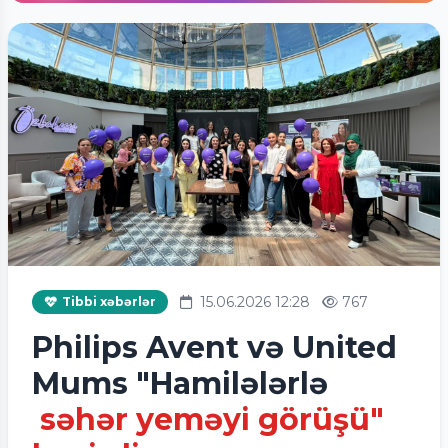
15.06.2026 12:28
767
Tibbi xəbərlər
Philips Avent və United
Mums "Hamilələrlə
səhər yeməyi görüşü"