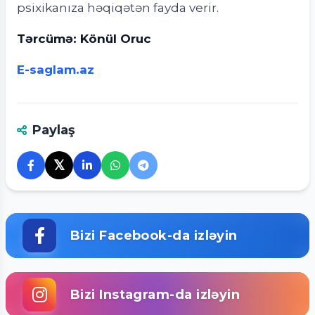
psixikanıza həqiqətən fayda verir.
Tərcümə: Könül Oruc
E-saglam.az
Paylaş
𝕏
Bizi Facebook-da izləyin
Bizi Instagram-da izləyin