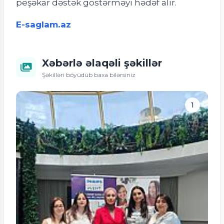
peşəkar dəstək göstərməyi hədəf alır.
E-saglam.az
Xəbərlə əlaqəli şəkillər
Şəkilləri böyüdüb baxa bilərsiniz
1