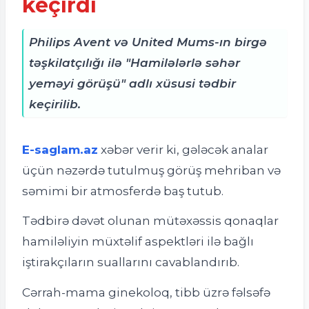
keçirdi
Philips Avent və United Mums-ın birgə
təşkilatçılığı ilə "Hamilələrlə səhər
yeməyi görüşü" adlı xüsusi tədbir
keçirilib.
E-saglam.az
xəbər verir ki, g
ələcək analar
üçün nəzərdə tutulmuş görüş mehriban və
səmimi bir atmosferdə baş tutub.
Tədbirə dəvət olunan mütəxəssis qonaqlar
hamiləliyin müxtəlif aspektləri ilə bağlı
iştirakçıların suallarını cavablandırıb.
Cərrah-mama ginekoloq, tibb üzrə fəlsəfə