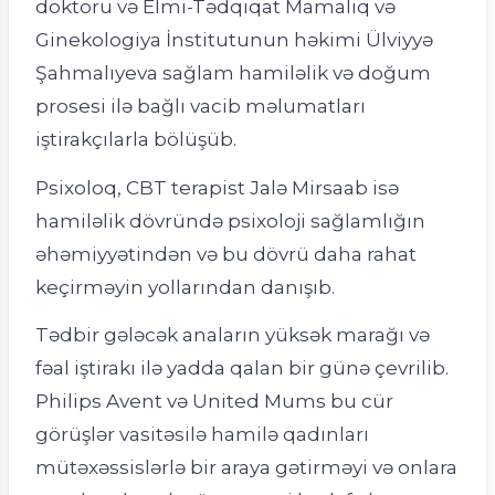
doktoru və Elmi-Tədqiqat Mamalıq və
Ginekologiya İnstitutunun həkimi Ülviyyə
Şahmalıyeva sağlam hamiləlik və doğum
prosesi ilə bağlı vacib məlumatları
iştirakçılarla bölüşüb.
Psixoloq, CBT terapist Jalə Mirsaab isə
hamiləlik dövründə psixoloji sağlamlığın
əhəmiyyətindən və bu dövrü daha rahat
keçirməyin yollarından danışıb.
Tədbir gələcək anaların yüksək marağı və
fəal iştirakı ilə yadda qalan bir günə çevrilib.
Philips Avent və United Mums bu cür
görüşlər vasitəsilə hamilə qadınları
mütəxəssislərlə bir araya gətirməyi və onlara