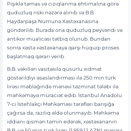
Pişiklə təmas və cızıqlanma ehtimalına görə
quduzluq riski nəzərə alınıb və B.B.
Haydarpaşa Nümunə Xəstəxanasına
göndərilib. Burada ona quduzluq peyvəndi və
antikor müalicəsi tətbiq olunub. Bundan
sonra xəstə xəstəxanaya qarşı hüquqi proses
başlatmaq qərarı verib.
B.B. vəkilləri vasitəsilə qüsurlu xidmət
göstərildiyi əsaslandırması ilə 250 min türk
lirəsi məbləğində mənəvi təzminat tələbi ilə
məhkəməyə müraciət edib. İstanbul Anadolu
7-ci İstehlakçı Məhkəməsi tərəfləri barışığa
çağırsa da, razılıq əldə olunmayıb. Məhkəmə
iddianı qismən təmin edərək, xəstəxananın
B.B.-yə 50 min türk lirəsi (1,959.12 AZN) mənəvi