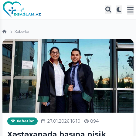
Xəbərlər
27.01.2026 16:10
894
Xəbərlər
Xəstəxanada başına pişik