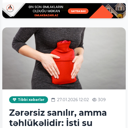
27.01.2026 12:02
309
Tibbi xəbərlər
Zərərsiz sanılır, amma
təhlükəlidir: İsti su