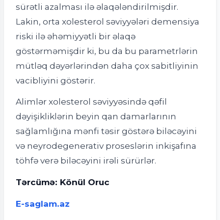
sürətli azalması ilə əlaqələndirilmişdir.
Lakin, orta xolesterol səviyyələri demensiya
riski ilə əhəmiyyətli bir əlaqə
göstərməmişdir ki, bu da bu parametrlərin
mütləq dəyərlərindən daha çox sabitliyinin
vacibliyini göstərir.
Alimlər xolesterol səviyyəsində qəfil
dəyişikliklərin beyin qan damarlarının
sağlamlığına mənfi təsir göstərə biləcəyini
və neyrodegenerativ proseslərin inkişafına
töhfə verə biləcəyini irəli sürürlər.
Tərcümə: Könül Oruc
E-saglam.az