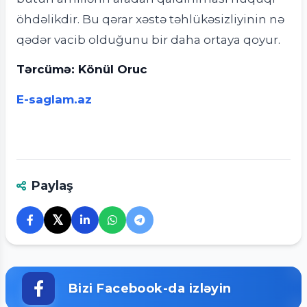
öhdəlikdir. Bu qərar xəstə təhlükəsizliyinin nə
qədər vacib olduğunu bir daha ortaya qoyur.
Tərcümə: Könül Oruc
E-saglam.az
Paylaş
𝕏
Bizi Facebook-da izləyin