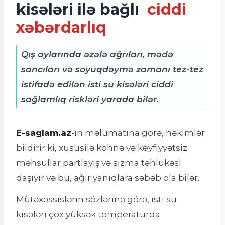
kisələri ilə bağlı
ciddi
xəbərdarlıq
Qış aylarında əzələ ağrıları, mədə
sancıları və soyuqdəymə zamanı tez-tez
istifadə edilən isti su kisələri ciddi
sağlamlıq riskləri yarada bilər.
E-saglam.az
-ın məlumatına görə, h
əkimlər
bildirir ki, xüsusilə köhnə və keyfiyyətsiz
məhsullar partlayış və sızma təhlükəsi
daşıyır və bu, ağır yanıqlara səbəb ola bilər.
Mütəxəssislərin sözlərinə görə, isti su
kisələri çox yüksək temperaturda