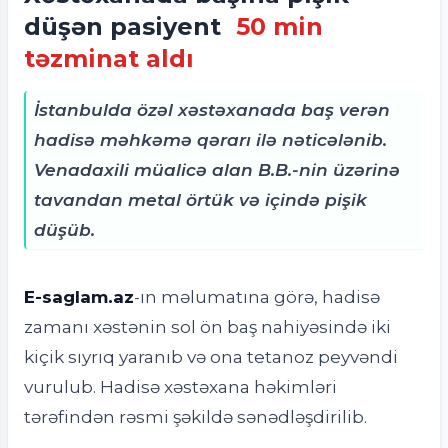
düşən pasiyent
50 min
təzminat aldı
İstanbulda özəl xəstəxanada baş verən
hadisə məhkəmə qərarı ilə nəticələnib.
Venadaxili müalicə alan B.B.-nin üzərinə
tavandan metal örtük və içində pişik
düşüb.
E-saglam.az
-ın məlumatına görə, h
adisə
zamanı xəstənin sol ön baş nahiyəsində iki
kiçik sıyrıq yaranıb və ona tetanoz peyvəndi
vurulub. Hadisə xəstəxana həkimləri
tərəfindən rəsmi şəkildə sənədləşdirilib.