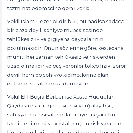
təzminat ödəməsinə qərar verib.
Vəkil İslam Gezer bildirib ki, bu hadisə sadəcə
bir qəza deyil, səhiyyə müəssisəsində
təhlükəsizlik və gigiyena qaydalarının
pozulmasıdır. Onun sözlərinə görə, xəstəxana
mühiti hər zaman təhlükəsiz və risklərdən
uzaq olmalıdır və baş verənlər təkcə fiziki zərər
deyil, həm də səhiyyə xidmətlərinə olan
etibarın zədələnməsi deməkdir.
Vəkil Elif Büşra Berber isə Xəstə Hüquqları
Qaydalarına diqqət çəkərək vurğulayıb ki,
səhiyyə müəssisələrində gigiyenik şəraitin
təmin edilməsi və xəstələr üçün risk yaradan
bütün amillərin aradan qaldırılması hüquqi