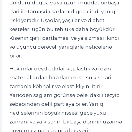
doldurulduqda və ya uzun müddət birbaşa
dəri ilə təmasda saxlanıldıqda ciddi yanıq
riski yaradır. Uşaqlar, yaşlılar və diabet
xəstələri üçün bu təhlükə daha böyükdür.
Kisənin qəfil partlaması və ya sızması ikinci
və üçüncü dərəcəli yanıqlarla nəticələnə
bilər.
Həkimlər qeyd edirlər ki, plastik və rezin
materiallardan hazırlanan isti su kisələri
zamanla köhnəlir və elastikliyini itirir.
Xaricdən sağlam görünsə belə, daxili təzyiq
səbəbindən qəfil partlaya bilər. Yanıq
hadisələrinin böyük hissəsi gecə yuxu
zamanı və ya kisənin birbaşa dərinin üzərinə
qoyulması nəticəsində baş verir.