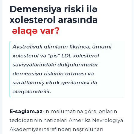
Demensiya riski ilə
xolesterol arasında
əlaqə var?
Avstraliyalı alimlərin fikrincə, ümumi
xolesterol və "pis" LDL xolesterol
səviyyələrindəki dalğalanmalar
demensiya riskinin artması və
sürətlənmiş idrak geriləməsi ilə
əlaqələndirilir.
E-saglam.az
-ın məlumatına görə, o
nların
tədqiqatının nəticələri
Amerika Nevrologiya
Akademiyası tərəfindən nəşr olunan