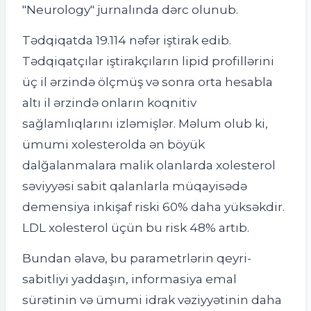
"Neurology" jurnalında dərc olunub.
Tədqiqatda 19.114 nəfər iştirak edib.
Tədqiqatçılar iştirakçıların lipid profillərini
üç il ərzində ölçmüş və sonra orta hesabla
altı il ərzində onların koqnitiv
sağlamlıqlarını izləmişlər. Məlum olub ki,
ümumi xolesterolda ən böyük
dalğalanmalara malik olanlarda xolesterol
səviyyəsi sabit qalanlarla müqayisədə
demensiya inkişaf riski 60% daha yüksəkdir.
LDL xolesterol üçün bu risk 48% artıb.
Bundan əlavə, bu parametrlərin qeyri-
sabitliyi yaddaşın, informasiya emal
sürətinin və ümumi idrak vəziyyətinin daha