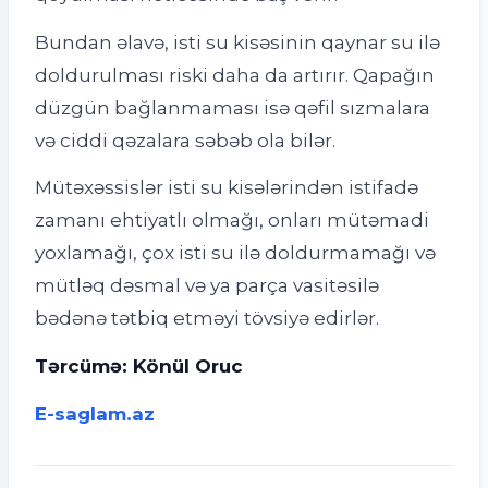
Bundan əlavə, isti su kisəsinin qaynar su ilə
doldurulması riski daha da artırır. Qapağın
düzgün bağlanmaması isə qəfil sızmalara
və ciddi qəzalara səbəb ola bilər.
Mütəxəssislər isti su kisələrindən istifadə
zamanı ehtiyatlı olmağı, onları mütəmadi
yoxlamağı, çox isti su ilə doldurmamağı və
mütləq dəsmal və ya parça vasitəsilə
bədənə tətbiq etməyi tövsiyə edirlər.
Tərcümə: Könül Oruc
E-saglam.az