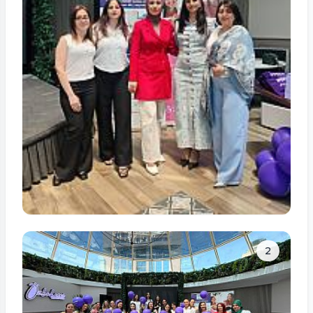
Tam ölçüdə bax
2