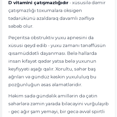
D vitamini çatışmazlığıdır
- xüsusilə dəmir
çatışmazlığı toxumalara oksigen
tədarükünü azaldaraq davamlı zəifliyə
səbəb olur.
Peçeritsa obstruktiv yuxu apnesini da
xüsusi qeyd edib - yuxu zamanı tənəffüsün
qısamüddətli dayanması. Belə hallarda
insan kifayət qədər yatsa belə yuxunun
keyfiyyəti aşağı qalır. Xorultu, səhər baş
ağrıları və gündüz kəskin yuxululuq bu
pozğunluğun əsas əlamətləridir.
Həkim sadə gündəlik amillərin də çətin
səhərlərə zəmin yarada biləcəyini vurğulayıb
- gec ağır şam yeməyi, bir gecə əvvəl spirtli