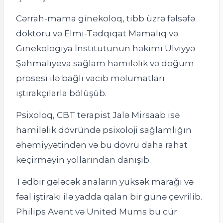
Cərrah-mama ginekoloq, tibb üzrə fəlsəfə
doktoru və Elmi-Tədqiqat Mamalıq və
Ginekologiya İnstitutunun həkimi Ülviyyə
Şahmalıyeva sağlam hamiləlik və doğum
prosesi ilə bağlı vacib məlumatları
iştirakçılarla bölüşüb.
Psixoloq, CBT terapist Jalə Mirsaab isə
hamiləlik dövründə psixoloji sağlamlığın
əhəmiyyətindən və bu dövrü daha rahat
keçirməyin yollarından danışıb.
Tədbir gələcək anaların yüksək marağı və
fəal iştirakı ilə yadda qalan bir günə çevrilib.
Philips Avent və United Mums bu cür