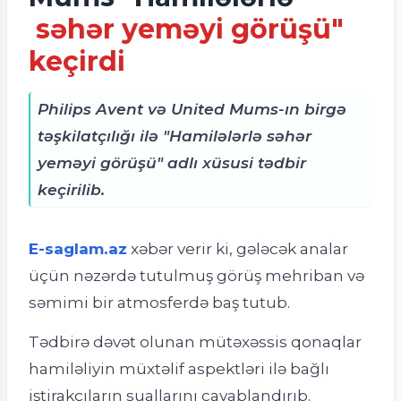
səhər yeməyi görüşü"
keçirdi
Philips Avent və United Mums-ın birgə
təşkilatçılığı ilə "Hamilələrlə səhər
yeməyi görüşü" adlı xüsusi tədbir
keçirilib.
E-saglam.az
xəbər verir ki, g
ələcək analar
üçün nəzərdə tutulmuş görüş mehriban və
səmimi bir atmosferdə baş tutub.
Tədbirə dəvət olunan mütəxəssis qonaqlar
hamiləliyin müxtəlif aspektləri ilə bağlı
iştirakçıların suallarını cavablandırıb.