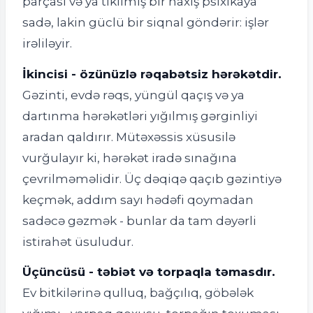
parçası və ya tikilmiş bir naxış psixikaya
sadə, lakin güclü bir siqnal göndərir: işlər
irəliləyir.
İkincisi - özünüzlə rəqabətsiz hərəkətdir.
Gəzinti, evdə rəqs, yüngül qaçış və ya
dartınma hərəkətləri yığılmış gərginliyi
aradan qaldırır. Mütəxəssis xüsusilə
vurğulayır ki, hərəkət iradə sınağına
çevrilməməlidir. Üç dəqiqə qaçıb gəzintiyə
keçmək, addım sayı hədəfi qoymadan
sadəcə gəzmək - bunlar da tam dəyərli
istirahət üsuludur.
Üçüncüsü - təbiət və torpaqla təmasdır.
Ev bitkilərinə qulluq, bağçılıq, göbələk