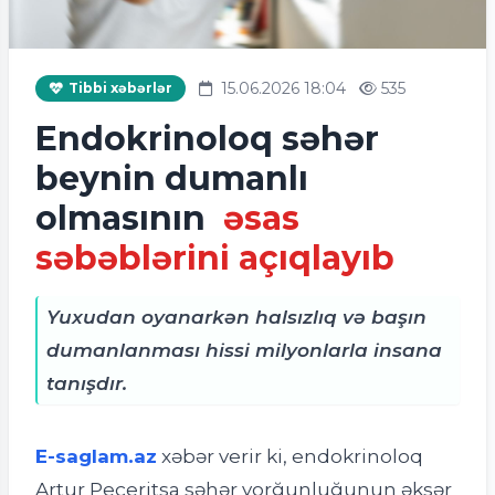
15.06.2026 18:04
535
Tibbi xəbərlər
Endokrinoloq səhər
beynin dumanlı
olmasının
əsas
səbəblərini açıqlayıb
Yuxudan oyanarkən halsızlıq və başın
dumanlanması hissi milyonlarla insana
tanışdır.
E-saglam.az
xəbər verir ki,
endokrinoloq
Artur Peçeritsa səhər yorğunluğunun əksər