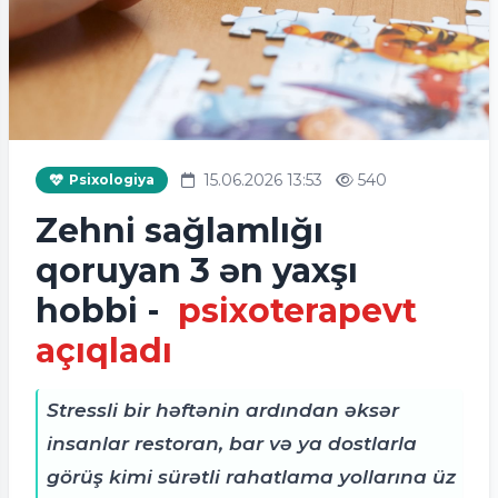
15.06.2026 13:53
540
Psixologiya
Zehni sağlamlığı
qoruyan 3 ən yaxşı
hobbi -
psixoterapevt
açıqladı
Stressli bir həftənin ardından əksər
insanlar restoran, bar və ya dostlarla
görüş kimi sürətli rahatlama yollarına üz