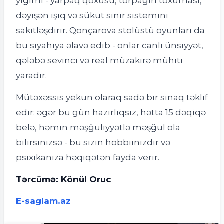
yığımı - yarpaq qoxusu, torpağın toxuması,
dəyişən işıq və sükut sinir sistemini
sakitləşdirir. Qonçarova stolüstü oyunları da
bu siyahıya əlavə edib - onlar canlı ünsiyyət,
qələbə sevinci və real müzakirə mühiti
yaradır.
Mütəxəssis yekun olaraq sadə bir sınaq təklif
edir: əgər bu gün hazırlıqsız, hətta 15 dəqiqə
belə, həmin məşğuliyyətlə məşğul ola
bilirsinizsə - bu sizin hobbiinizdir və
psixikanıza həqiqətən fayda verir.
Tərcümə: Könül Oruc
E-saglam.az