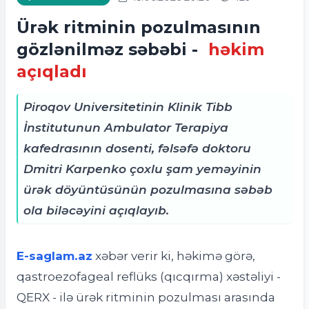
Ürək ritminin pozulmasının
gözlənilməz səbəbi -
həkim
açıqladı
Piroqov Universitetinin Klinik Tibb
İnstitutunun Ambulator Terapiya
kafedrasının dosenti, fəlsəfə doktoru
Dmitri Karpenko çoxlu şam yeməyinin
ürək döyüntüsünün pozulmasına səbəb
ola biləcəyini açıqlayıb.
E-saglam.az
xəbər verir ki, h
əkimə görə,
qastroezofageal reflüks (qıcqırma) xəstəliyi -
QERX - ilə ürək ritminin pozulması arasında