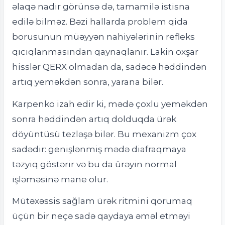
əlaqə nadir görünsə də, tamamilə istisna
edilə bilməz. Bəzi hallarda problem qida
borusunun müəyyən nahiyələrinin refleks
qıcıqlanmasından qaynaqlanır. Lakin oxşar
hisslər QERX olmadan da, sadəcə həddindən
artıq yeməkdən sonra, yarana bilər.
Karpenko izah edir ki, mədə çoxlu yeməkdən
sonra həddindən artıq dolduqda ürək
döyüntüsü tezləşə bilər. Bu mexanizm çox
sadədir: genişlənmiş mədə diafraqmaya
təzyiq göstərir və bu da ürəyin normal
işləməsinə mane olur.
Mütəxəssis sağlam ürək ritmini qorumaq
üçün bir neçə sadə qaydaya əməl etməyi