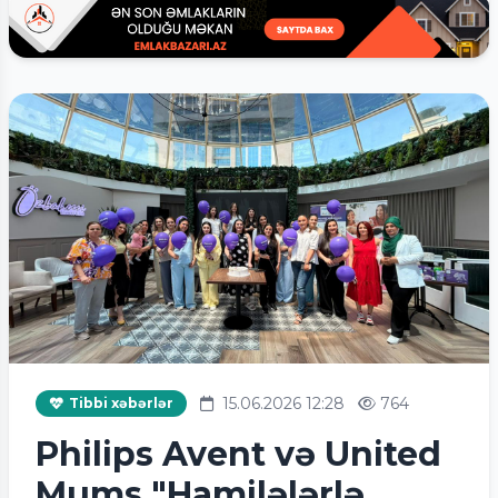
15.06.2026 12:28
764
Tibbi xəbərlər
Philips Avent və United
Mums "Hamilələrlə