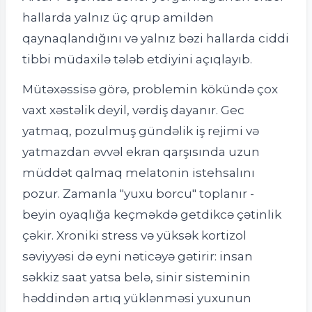
hallarda yalnız üç qrup amildən
qaynaqlandığını və yalnız bəzi hallarda ciddi
tibbi müdaxilə tələb etdiyini açıqlayıb.
Mütəxəssisə görə, problemin kökündə çox
vaxt xəstəlik deyil, vərdiş dayanır. Gec
yatmaq, pozulmuş gündəlik iş rejimi və
yatmazdan əvvəl ekran qarşısında uzun
müddət qalmaq melatonin istehsalını
pozur. Zamanla "yuxu borcu" toplanır -
beyin oyaqlığa keçməkdə getdikcə çətinlik
çəkir. Xroniki stress və yüksək kortizol
səviyyəsi də eyni nəticəyə gətirir: insan
səkkiz saat yatsa belə, sinir sisteminin
həddindən artıq yüklənməsi yuxunun