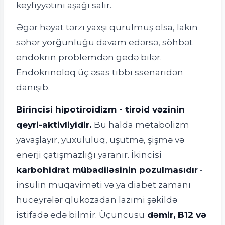
keyfiyyətini aşağı salır.
Əgər həyat tərzi yaxşı qurulmuş olsa, lakin
səhər yorğunluğu davam edərsə, söhbət
endokrin problemdən gedə bilər.
Endokrinoloq üç əsas tibbi ssenaridən
danışıb.
Birincisi hipotiroidizm - tiroid vəzinin
qeyri-aktivliyidir.
Bu halda metabolizm
yavaşlayır, yuxululuq, üşütmə, şişmə və
enerji çatışmazlığı yaranır. İkincisi
karbohidrat mübadiləsinin pozulmasıdır
-
insulin müqaviməti və ya diabet zamanı
hüceyrələr qlükozadan lazımi şəkildə
istifadə edə bilmir. Üçüncüsü
dəmir, B12 və