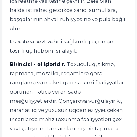
idarəetmə vasitəsinə çevrilir. Belə olan
halda istirahət getdikcə xarici stimullara,
başqalarının əhval-ruhiyyəsinə və pula bağlı
olur.
Psixoterapevt zehni sağlamlıq üçün ən
təsirli üç hobbini sıralayıb.
Birincisi - əl işləridir.
Toxuculuq, tikmə,
tapmaca, mozaika, rəqəmlərə görə
rəngləmə və maket qurma kimi fəaliyyətlər
görünən nəticə verən sadə
məşğuliyyətlərdir. Qonçarova vurğulayır ki,
narahatlıq və yuxusuzluqdan əziyyət çəkən
insanlarda məhz toxunma fəaliyyətləri çox
vaxt çatışmır. Tamamlanmış bir tapmaca