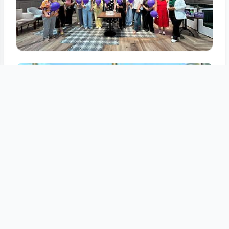
Tam ölçüdə bax
3