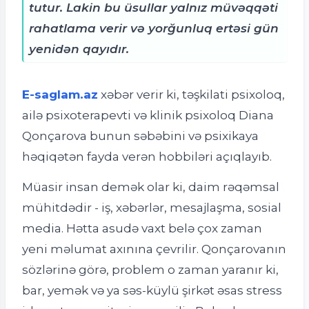
tutur. Lakin bu üsullar yalnız müvəqqəti
rahatlama verir və yorğunluq ertəsi gün
yenidən qayıdır.
E-saglam.az
xəbər verir ki, t
əşkilati psixoloq,
ailə psixoterapevti və klinik psixoloq Diana
Qonçarova bunun səbəbini və psixikaya
həqiqətən fayda verən hobbiləri açıqlayıb.
Müasir insan demək olar ki, daim rəqəmsal
mühitdədir - iş, xəbərlər, mesajlaşma, sosial
media. Hətta asudə vaxt belə çox zaman
yeni məlumat axınına çevrilir. Qonçarovanın
sözlərinə görə, problem o zaman yaranır ki,
bar, yemək və ya səs-küylü şirkət əsas stress