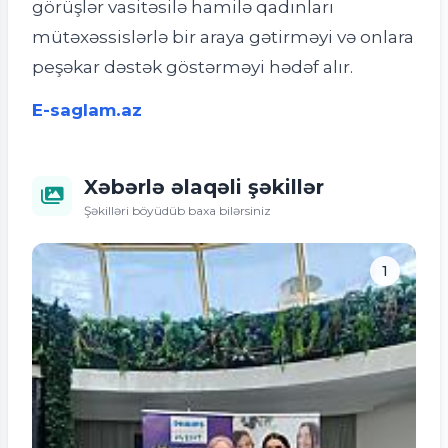
görüşlər vasitəsilə hamilə qadınları
mütəxəssislərlə bir araya gətirməyi və onlara
peşəkar dəstək göstərməyi hədəf alır.
E-saglam.az
Xəbərlə əlaqəli şəkillər
Şəkilləri böyüdüb baxa bilərsiniz
1