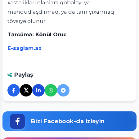
xəstəlikləri olanlara göbələyi ya
məhdudlaşdırmaq, ya da tam çıxarmaq
tövsiyə olunur.
Tərcümə: Könül Oruc
E-saglam.az
Paylaş
𝕏
Bizi Facebook-da izləyin