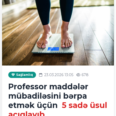
23.03.2026 13:05
678
Sağlamlıq
Professor maddələr
mübadiləsini bərpa
etmək üçün
5 sadə üsul
açıqlayıb