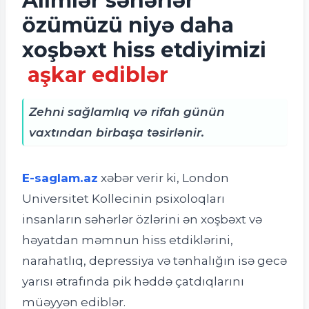
Alimlər səhərlər
özümüzü niyə daha
xoşbəxt hiss etdiyimizi
aşkar ediblər
Zehni sağlamlıq və rifah günün
vaxtından birbaşa təsirlənir.
E-saglam.az
xəbər verir ki,
London
Universitet Kollecinin psixoloqları
insanların səhərlər özlərini ən xoşbəxt və
həyatdan məmnun hiss etdiklərini,
narahatlıq, depressiya və tənhalığın isə gecə
yarısı ətrafında pik həddə çatdıqlarını
müəyyən ediblər.