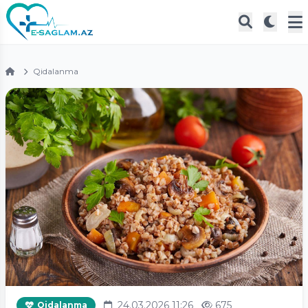
Qidalanma
24.03.2026 11:26
675
Qidalanma