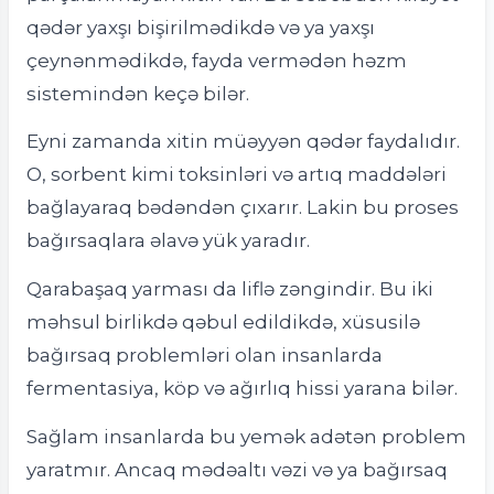
qədər yaxşı bişirilmədikdə və ya yaxşı
çeynənmədikdə, fayda vermədən həzm
sistemindən keçə bilər.
Eyni zamanda xitin müəyyən qədər faydalıdır.
O, sorbent kimi toksinləri və artıq maddələri
bağlayaraq bədəndən çıxarır. Lakin bu proses
bağırsaqlara əlavə yük yaradır.
Qarabaşaq yarması da liflə zəngindir. Bu iki
məhsul birlikdə qəbul edildikdə, xüsusilə
bağırsaq problemləri olan insanlarda
fermentasiya, köp və ağırlıq hissi yarana bilər.
Sağlam insanlarda bu yemək adətən problem
yaratmır. Ancaq mədəaltı vəzi və ya bağırsaq