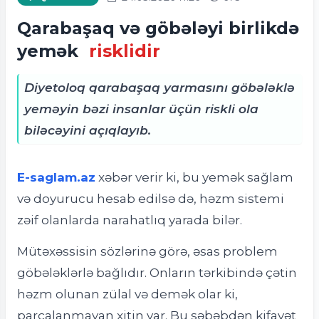
Qarabaşaq və göbələyi birlikdə
yemək
risklidir
Diyetoloq qarabaşaq yarmasını göbələklə
yeməyin bəzi insanlar üçün riskli ola
biləcəyini açıqlayıb.
E-saglam.az
xəbər verir ki,
bu yemək sağlam
və doyurucu hesab edilsə də, həzm sistemi
zəif olanlarda narahatlıq yarada bilər.
Mütəxəssisin sözlərinə görə, əsas problem
göbələklərlə bağlıdır. Onların tərkibində çətin
həzm olunan zülal və demək olar ki,
parçalanmayan xitin var. Bu səbəbdən kifayət