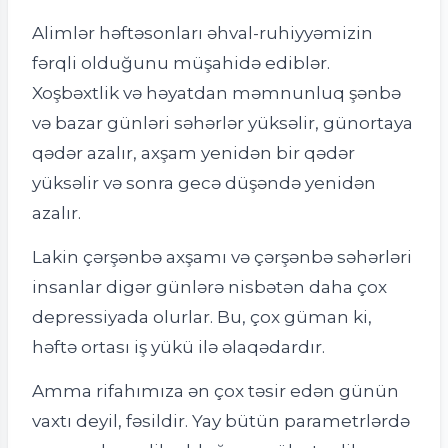
Alimlər həftəsonları əhval-ruhiyyəmizin
fərqli olduğunu müşahidə ediblər.
Xoşbəxtlik və həyatdan məmnunluq şənbə
və bazar günləri səhərlər yüksəlir, günortaya
qədər azalır, axşam yenidən bir qədər
yüksəlir və sonra gecə düşəndə ​​yenidən
azalır.
Lakin çərşənbə axşamı və çərşənbə səhərləri
insanlar digər günlərə nisbətən daha çox
depressiyada olurlar. Bu, çox güman ki,
həftə ortası iş yükü ilə əlaqədardır.
Amma rifahımıza ən çox təsir edən günün
vaxtı deyil, fəsildir. Yay bütün parametrlərdə