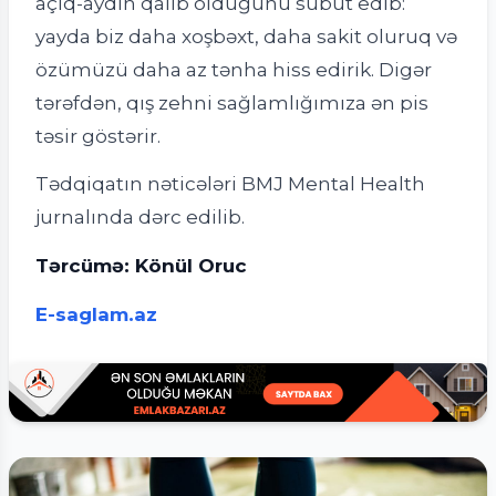
açıq-aydın qalib olduğunu sübut edib:
yayda biz daha xoşbəxt, daha sakit oluruq və
özümüzü daha az tənha hiss edirik. Digər
tərəfdən, qış zehni sağlamlığımıza ən pis
təsir göstərir.
Tədqiqatın nəticələri
BMJ Mental Health
jurnalında dərc edilib.
Tərcümə: Könül Oruc
E-saglam.az