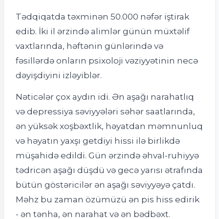
Tədqiqatda təxminən 50.000 nəfər iştirak
edib. İki il ərzində alimlər günün müxtəlif
vaxtlarında, həftənin günlərində və
fəsillərdə onların psixoloji vəziyyətinin necə
dəyişdiyini izləyiblər.
Nəticələr çox aydın idi. Ən aşağı narahatlıq
və depressiya səviyyələri səhər saatlarında,
ən yüksək xoşbəxtlik, həyatdan məmnunluq
və həyatın yaxşı getdiyi hissi ilə birlikdə
müşahidə edildi. Gün ərzində əhval-ruhiyyə
tədricən aşağı düşdü və gecə yarısı ətrafında
bütün göstəricilər ən aşağı səviyyəyə çatdı.
Məhz bu zaman özümüzü ən pis hiss edirik
- ən tənha, ən narahat və ən bədbəxt.