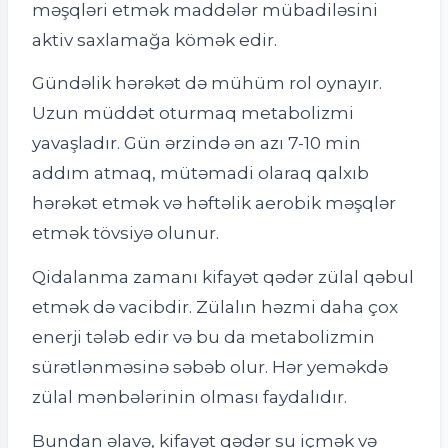
məşqləri etmək maddələr mübadiləsini
aktiv saxlamağa kömək edir.
Gündəlik hərəkət də mühüm rol oynayır.
Uzun müddət oturmaq metabolizmi
yavaşladır. Gün ərzində ən azı 7-10 min
addım atmaq, mütəmadi olaraq qalxıb
hərəkət etmək və həftəlik aerobik məşqlər
etmək tövsiyə olunur.
Qidalanma zamanı kifayət qədər zülal qəbul
etmək də vacibdir. Zülalın həzmi daha çox
enerji tələb edir və bu da metabolizmin
sürətlənməsinə səbəb olur. Hər yeməkdə
zülal mənbələrinin olması faydalıdır.
Bundan əlavə, kifayət qədər su içmək və