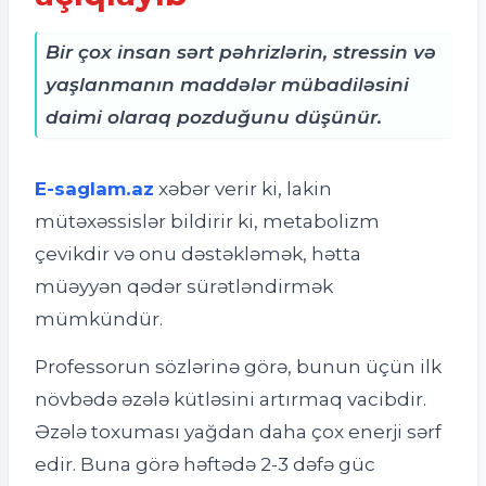
Bir çox insan sərt pəhrizlərin, stressin və
yaşlanmanın maddələr mübadiləsini
daimi olaraq pozduğunu düşünür.
E-saglam.az
xəbər verir ki, l
akin
mütəxəssislər bildirir ki, metabolizm
çevikdir və onu dəstəkləmək, hətta
müəyyən qədər sürətləndirmək
mümkündür.
Professorun sözlərinə görə, bunun üçün ilk
növbədə əzələ kütləsini artırmaq vacibdir.
Əzələ toxuması yağdan daha çox enerji sərf
edir. Buna görə həftədə 2-3 dəfə güc