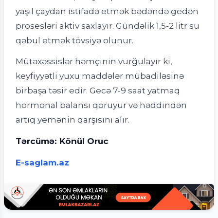
yaşıl çaydan istifadə etmək bədəndə gedən
prosesləri aktiv saxlayır. Gündəlik 1,5-2 litr su
qəbul etmək tövsiyə olunur.
Mütəxəssislər həmçinin vurğulayır ki,
keyfiyyətli yuxu maddələr mübadiləsinə
birbaşa təsir edir. Gecə 7-9 saat yatmaq
hormonal balansı qoruyur və həddindən
artıq yemənin qarşısını alır.
Tərcümə: Könül Oruc
E-saglam.az