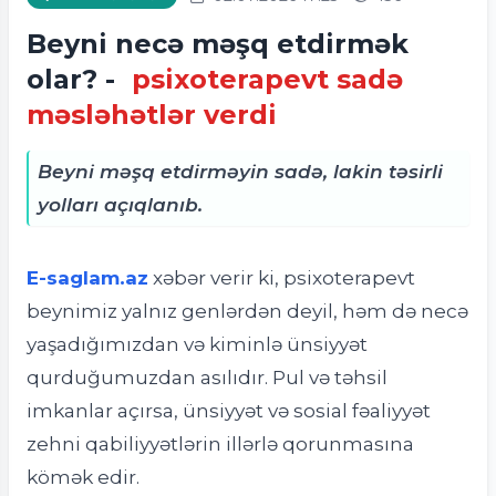
Beyni necə məşq etdirmək
olar? -
psixoterapevt sadə
məsləhətlər verdi
Beyni məşq etdirməyin sadə, lakin təsirli
yolları açıqlanıb.
E-saglam.az
xəbər verir ki, psixoterapevt
beynimiz yalnız genlərdən deyil, həm də necə
yaşadığımızdan və kiminlə ünsiyyət
qurduğumuzdan asılıdır. Pul və təhsil
imkanlar açırsa, ünsiyyət və sosial fəaliyyət
zehni qabiliyyətlərin illərlə qorunmasına
kömək edir.