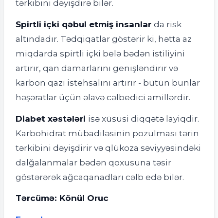
tərkibini dəyişdirə bilər.
Spirtli içki qəbul etmiş insanlar
da risk
altındadır. Tədqiqatlar göstərir ki, hətta az
miqdarda spirtli içki belə bədən istiliyini
artırır, qan damarlarını genişləndirir və
karbon qazı istehsalını artırır - bütün bunlar
həşəratlar üçün əlavə cəlbedici amillərdir.
Diabet xəstələri
isə xüsusi diqqətə layiqdir.
Karbohidrat mübadiləsinin pozulması tərin
tərkibini dəyişdirir və qlükoza səviyyəsindəki
dalğalanmalar bədən qoxusuna təsir
göstərərək ağcaqanadları cəlb edə bilər.
Tərcümə: Könül Oruc