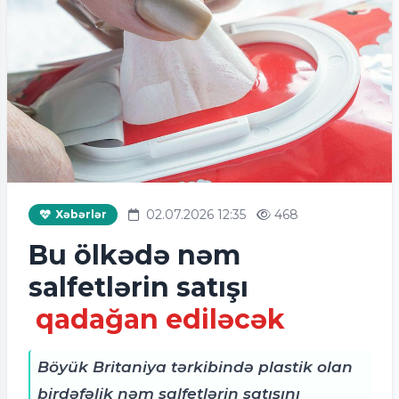
02.07.2026 12:35
468
Xəbərlər
Bu ölkədə nəm
salfetlərin satışı
qadağan ediləcək
Böyük Britaniya tərkibində plastik olan
birdəfəlik nəm salfetlərin satışını