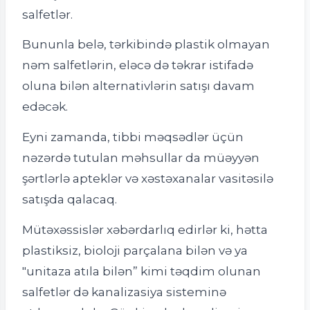
salfetlər.
Bununla belə, tərkibində plastik olmayan
nəm salfetlərin, eləcə də təkrar istifadə
oluna bilən alternativlərin satışı davam
edəcək.
Eyni zamanda, tibbi məqsədlər üçün
nəzərdə tutulan məhsullar da müəyyən
şərtlərlə apteklər və xəstəxanalar vasitəsilə
satışda qalacaq.
Mütəxəssislər xəbərdarlıq edirlər ki, hətta
plastiksiz, bioloji parçalana bilən və ya
"unitaza atıla bilən” kimi təqdim olunan
salfetlər də kanalizasiya sisteminə