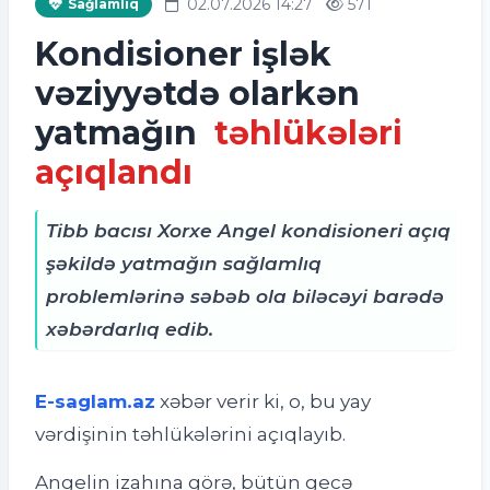
02.07.2026 14:27
571
Sağlamlıq
Kondisioner işlək
vəziyyətdə olarkən
yatmağın
təhlükələri
açıqlandı
Tibb bacısı Xorxe Angel kondisioneri açıq
şəkildə yatmağın sağlamlıq
problemlərinə səbəb ola biləcəyi barədə
xəbərdarlıq edib.
E-saglam.az
xəbər verir ki, o
, bu yay
vərdişinin təhlükələrini açıqlayıb.
Angelin izahına görə, bütün gecə