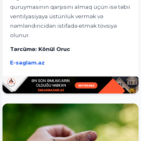
quruymasının qarşısını almaq üçün isə təbii
ventilyasiyaya üstünlük vermək və
nəmləndiricidən istifadə etmək tövsiyə
olunur.
Tərcümə: Könül Oruc
E-saglam.az