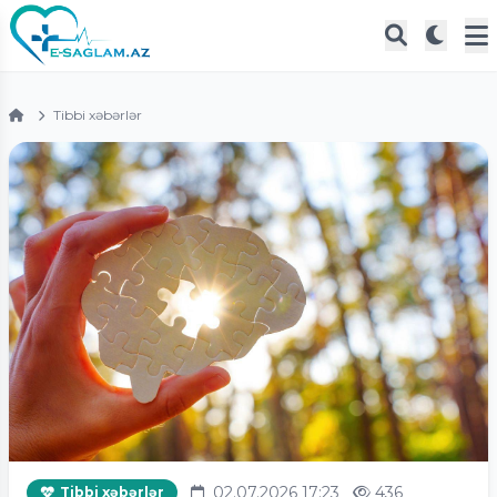
Tibbi xəbərlər
02.07.2026 17:23
436
Tibbi xəbərlər