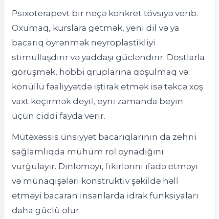
Psixoterapevt bir neçə konkret tövsiyə verib.
Oxumaq, kurslara getmək, yeni dil və ya
bacarıq öyrənmək neyroplastikliyi
stimullaşdırır və yaddaşı gücləndirir. Dostlarla
görüşmək, hobbi qruplarına qoşulmaq və
könüllü fəaliyyətdə iştirak etmək isə təkcə xoş
vaxt keçirmək deyil, eyni zamanda beyin
üçün ciddi fayda verir.
Mütəxəssis ünsiyyət bacarıqlarının da zehni
sağlamlıqda mühüm rol oynadığını
vurğulayır. Dinləməyi, fikirlərini ifadə etməyi
və münaqişələri konstruktiv şəkildə həll
etməyi bacaran insanlarda idrak funksiyaları
daha güclü olur.