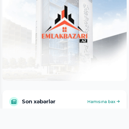
Son xəbərlər
Hamısına bax
Qaragilənin az bilinən sağlamlıq
faydaları
açıqlanıb