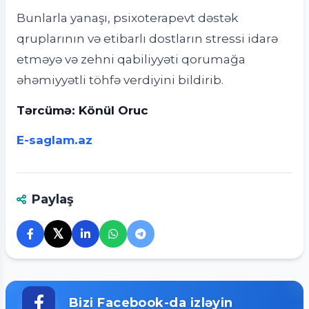
Bunlarla yanaşı, psixoterapevt dəstək
qruplarının və etibarlı dostların stressi idarə
etməyə və zehni qabiliyyəti qorumağa
əhəmiyyətli töhfə verdiyini bildirib.
Tərcümə: Könül Oruc
E-saglam.az
Paylaş
𝕏
Bizi Facebook-da izləyin