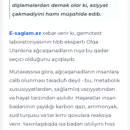
dişləmələrdən demək olar ki, əziyyət
çəkmədiyini hamı müşahidə edib.
E-saglam.az
xəbər verir ki, g
emotest
laboratoriyasının tibb eksperti Olqa
Ulankina ağcaqanadların niyə bu qədər
seçici olduğunu açıqlayıb.
Mütəxəssisə görə, ağcaqanadların insanlara
cəlb olunması təsadüfi deyil - bu, metabolik
xüsusiyyətlərdən, sağlamlıq vəziyyətindən
və həyat tərzindən asılıdır. Həşəratlar insan
bədəninin yaydığı karbon qazı, ammonyak,
süd turşusu və tər kimi qoxulara reaksiya
verir. Yaxınlaşdıqda isə bədən istiliyini hiss