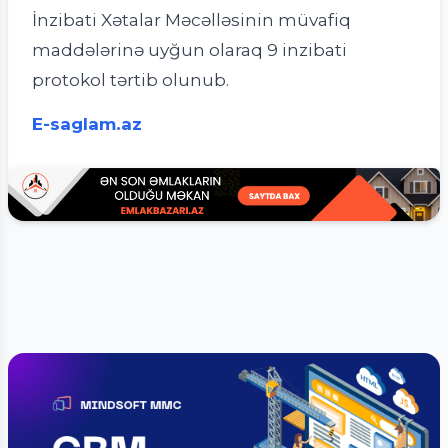
İnzibati Xətalar Məcəlləsinin müvafiq
maddələrinə uyğun olaraq 9 inzibati
protokol tərtib olunub.
E-saglam.az