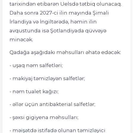
tarixindən etibarən Uelsdə tətbiq olunacaq.
Daha sonra 2027-ci ilin mayında Şimali
İrlandiya və İngiltərədə, həmin ilin
avqustunda isə Şotlandiyada qüvvəyə
minəcək.
Qadağa aşağıdakı məhsulları əhatə edəcək:
- uşaq nəm salfetləri;
- makiyaj təmizləyən salfetlər;
- nəm tualet kağızı;
- əllər üçün antibakterial salfetlər;
- şəxsi gigiyena məhsulları;
- məişətdə istifadə olunan təmizləyici