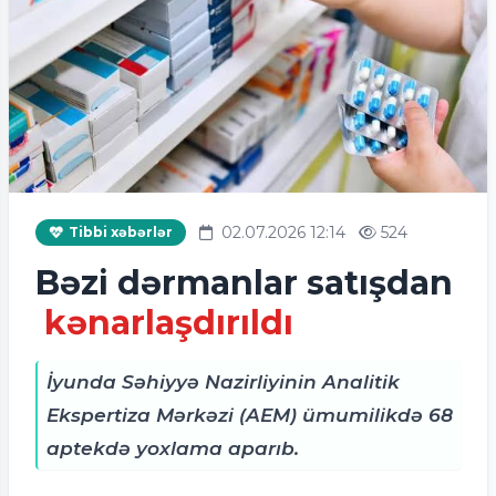
02.07.2026 12:14
524
Tibbi xəbərlər
Bəzi dərmanlar satışdan
kənarlaşdırıldı
İyunda Səhiyyə Nazirliyinin Analitik
Ekspertiza Mərkəzi (AEM) ümumilikdə 68
aptekdə yoxlama aparıb.