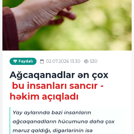
02.07.2026 13:30
530
Faydalı
Ağcaqanadlar ən çox
bu insanları sancır -
həkim açıqladı
Yay aylarında bəzi insanların
ağcaqanadların hücumuna daha çox
məruz qaldığı, digərlərinin isə