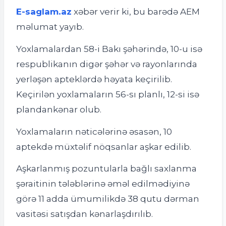
E-saglam.az
xəbər verir ki, bu barədə AEM
məlumat yayıb.
Yoxlamalardan 58-i Bakı şəhərində, 10-u isə
respublikanın digər şəhər və rayonlarında
yerləşən apteklərdə həyata keçirilib.
Keçirilən yoxlamaların 56-sı planlı, 12-si isə
plandankənar olub.
Yoxlamaların nəticələrinə əsasən, 10
aptekdə müxtəlif nöqsanlar aşkar edilib.
Aşkarlanmış pozuntularla bağlı saxlanma
şəraitinin tələblərinə əməl edilmədiyinə
görə 11 adda ümumilikdə 38 qutu dərman
vasitəsi satışdan kənarlaşdırılıb.