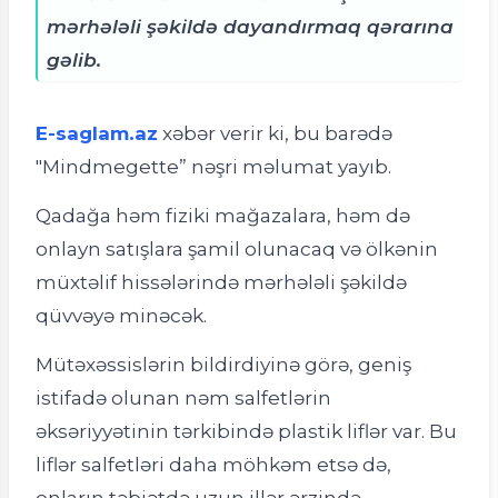
mərhələli şəkildə dayandırmaq qərarına
gəlib.
E-saglam.az
xəbər verir ki,
bu barədə
"Mindmegette” nəşri məlumat yayıb.
Qadağa həm fiziki mağazalara, həm də
onlayn satışlara şamil olunacaq və ölkənin
müxtəlif hissələrində mərhələli şəkildə
qüvvəyə minəcək.
Mütəxəssislərin bildirdiyinə görə, geniş
istifadə olunan nəm salfetlərin
əksəriyyətinin tərkibində plastik liflər var. Bu
liflər salfetləri daha möhkəm etsə də,
onların təbiətdə uzun illər ərzində