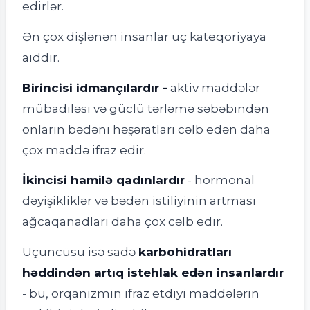
edirlər.
Ən çox dişlənən insanlar üç kateqoriyaya
aiddir.
Birincisi idmançılardır -
aktiv maddələr
mübadiləsi və güclü tərləmə səbəbindən
onların bədəni həşəratları cəlb edən daha
çox maddə ifraz edir.
İkincisi hamilə qadınlardır
- hormonal
dəyişikliklər və bədən istiliyinin artması
ağcaqanadları daha çox cəlb edir.
Üçüncüsü isə sadə
karbohidratları
həddindən artıq istehlak edən insanlardır
- bu, orqanizmin ifraz etdiyi maddələrin