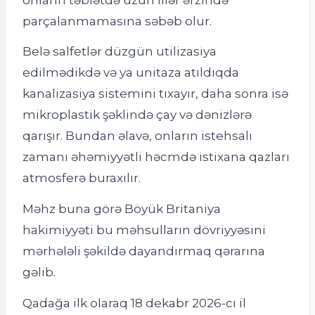
parçalanmamasına səbəb olur.
Belə salfetlər düzgün utilizasiya
edilmədikdə və ya unitaza atıldıqda
kanalizasiya sistemini tıxayır, daha sonra isə
mikroplastik şəklində çay və dənizlərə
qarışır. Bundan əlavə, onların istehsalı
zamanı əhəmiyyətli həcmdə istixana qazları
atmosferə buraxılır.
Məhz buna görə Böyük Britaniya
hakimiyyəti bu məhsulların dövriyyəsini
mərhələli şəkildə dayandırmaq qərarına
gəlib.
Qadağa ilk olaraq 18 dekabr 2026-cı il