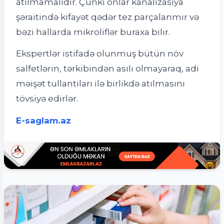
atılmamalıdır. Çünki onlar kanalizasiya
şəraitində kifayət qədər tez parçalanmır və
bəzi hallarda mikroliflər buraxa bilir.
Ekspertlər istifadə olunmuş bütün növ
salfetlərin, tərkibindən asılı olmayaraq, adi
məişət tullantıları ilə birlikdə atılmasını
tövsiyə edirlər.
E-saglam.az