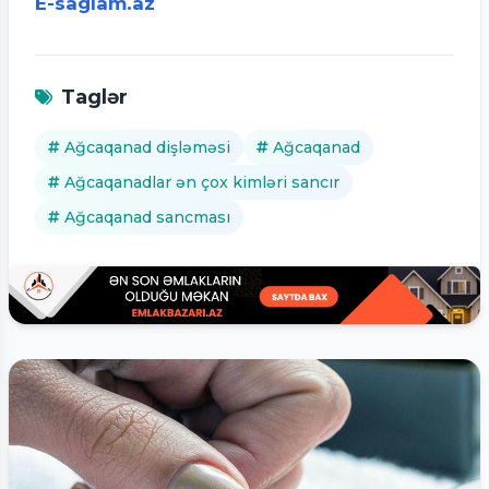
E-saglam.az
Taglər
Ağcaqanad dişləməsi
Ağcaqanad
Ağcaqanadlar ən çox kimləri sancır
Ağcaqanad sancması