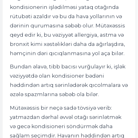
kondisionerin işlədilməsi yataq otağında
rütubəti azaldır və bu da hava yollarının və
dərinin qurumasına səbəb olur. Mütəxəssis
qeyd edir ki, bu vəziyyət allergiya, astma və
bronxit kimi xəstəlikləri daha da ağırlaşdıra,
həmçinin dəri qıcıqlanmasına yol aça bilər.
Bundan əlavə, tibb bacısı vurğulayır ki, işlək
vəziyyətdə olan kondisioner bədəni
həddindən artıq sərinlədərək qıcolmalara və
əzələ spazmlarına səbəb ola bilər.
Mütəxəssis bir neçə sadə tövsiyə verib:
yatmazdan dərhal əvvəl otağı sərinlətmək
və gecə kondisioneri söndürmək daha
sağlam seçimdir. Havanın həddindən artıq