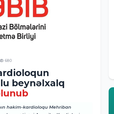
680
ardioloqun
zlu beynəlxalq
olunub
nın həkim-kardioloqu Mehriban