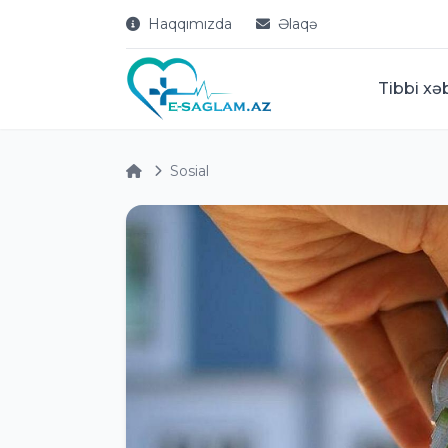
Haqqımızda
Əlaqə
Tibbi xə
Sosial