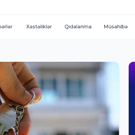
bərlər
Xəstəliklər
Qidalanma
Müsahibə