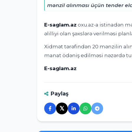
mənzil alınması üçün tender ela
E-saglam.az
oxu.az-a istinadən mə
əlilliyi olan şəxslərə verilməsi planl
Xidmət tərəfindən 20 mənzilin al
manat ödəniş edilməsi nəzərdə tut
E-saglam.az
Paylaş
𝕏