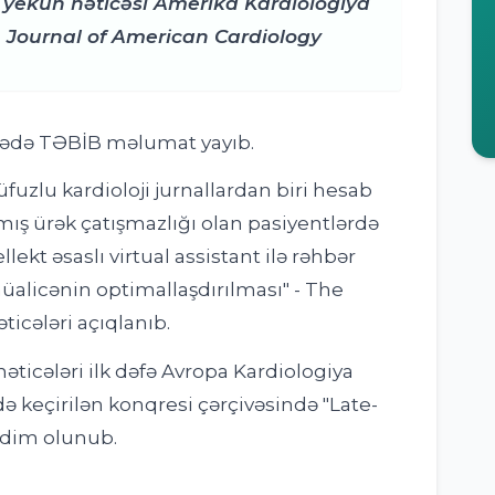
 yekun nəticəsi Amerika Kardiologiya
n Journal of American Cardiology
ədə TƏBİB məlumat yayıb.
üfuzlu kardioloji jurnallardan biri hesab
mış ürək çatışmazlığı olan pasiyentlərdə
lekt əsaslı virtual assistant ilə rəhbər
üalicənin optimallaşdırılması" - The
ticələri açıqlanıb.
nəticələri ilk dəfə Avropa Kardiologiya
ə keçirilən konqresi çərçivəsində "Late-
əqdim olunub.