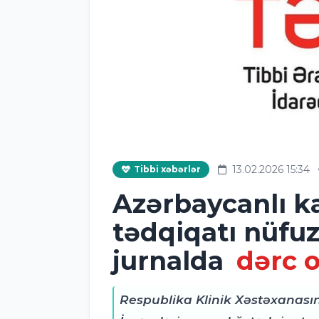
13.02.2026 15:34
Tibbi xəbərlər
Azərbaycanlı k
tədqiqatı nüfu
jurnalda
dərc 
Respublika Klinik Xəstəxanası