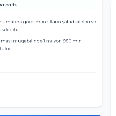
n edib.
lumatına görə, mənzillərin şəhid ailələri və
aşdırılıb.
ınması müqabilində 1 milyon 980 min
ulur.