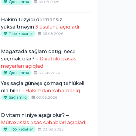
Qidalanma
05.08.2026
Həkim təzyiqi dərmansız
yüksəltməyin
3 üsulunu açıqladı
Tibbi xəbərlər
05.08.2026
Mağazada sağlam qatığı necə
seçmək olar? –
Diyetoloq əsas
meyarları açıqladı
Qidalanma
04.08.2026
Yaş saçla günəşə çıxmaq təhlükəli
ola bilər –
Həkimdən xəbərdarlıq
Sağlamlıq
03.08.2026
D vitamini niyə aşağı olur? –
Mütəxəssis əsas səbəbləri açıqladı
Tibbi xəbərlər
03.08.2026