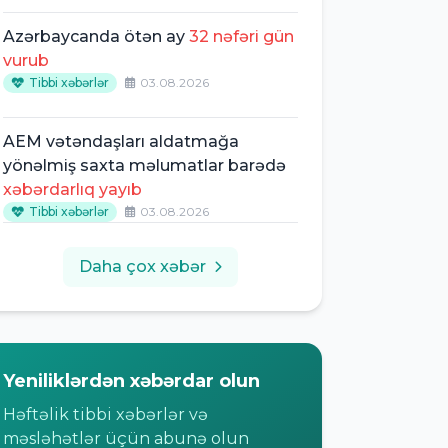
Azərbaycanda ötən ay
32 nəfəri gün
vurub
Tibbi xəbərlər
03.08.2026
AEM vətəndaşları aldatmağa
yönəlmiş saxta məlumatlar barədə
xəbərdarlıq yayıb
Tibbi xəbərlər
03.08.2026
Daha çox xəbər
Yeniliklərdən xəbərdar olun
Həftəlik tibbi xəbərlər və
məsləhətlər üçün abunə olun