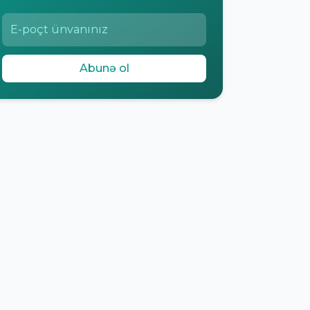
Abunə ol