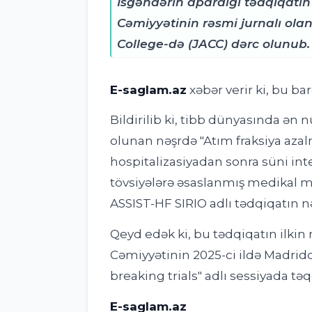
İsgəndərin apardığı tədqiqatın
Cəmiyyətinin rəsmi jurnalı ola
College-də (JACC) dərc olunub.
E-saglam.az
xəbər verir ki,
bu bar
Bildirilib ki, tibb dünyasında ən n
olunan nəşrdə "Atım fraksiya azal
hospitalizasiyadan sonra süni intel
tövsiyələrə əsaslanmış medikal m
ASSIST-HF SIRIO adlı tədqiqatın nə
Qeyd edək ki, bu tədqiqatın ilkin 
Cəmiyyətinin 2025-ci ildə Madridd
breaking trials" adlı sessiyada t
E-saglam.az