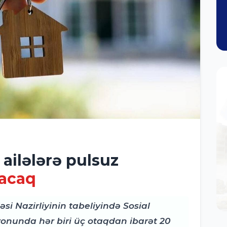
ailələrə pulsuz
nacaq
i Nazirliyinin tabeliyində Sosial
yonunda hər biri üç otaqdan ibarət 20