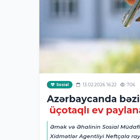
13.02.2026 16:22
706
Sosial
Azərbaycanda bəzi 
üçotaqlı ev payla
Əmək və Əhalinin Sosial Müdafiəs
Xidmətlər Agentliyi Neftçala ra