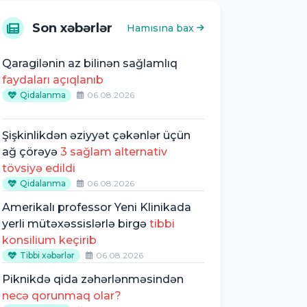
Son xəbərlər
Hamısına bax
Qaragilənin az bilinən sağlamlıq
faydaları açıqlanıb
Qidalanma
06.08.2026
Şişkinlikdən əziyyət çəkənlər üçün
ağ çörəyə
3 sağlam alternativ
tövsiyə edildi
Qidalanma
06.08.2026
Amerikalı professor Yeni Klinikada
yerli mütəxəssislərlə birgə
tibbi
konsilium keçirib
Tibbi xəbərlər
06.08.2026
Piknikdə qida zəhərlənməsindən
necə qorunmaq olar?