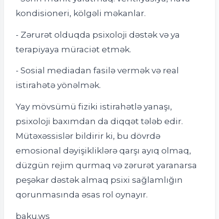
kondisioneri, kölgəli məkanlar.
- Zərurət olduqda psixoloji dəstək və ya
terapiyaya müraciət etmək.
- Sosial mediadan fasilə vermək və real
istirahətə yönəlmək.
Yay mövsümü fiziki istirahətlə yanaşı,
psixoloji baxımdan da diqqət tələb edir.
Mütəxəssislər bildirir ki, bu dövrdə
emosional dəyişikliklərə qarşı ayıq olmaq,
düzgün rejim qurmaq və zərurət yaranarsa
peşəkar dəstək almaq psixi sağlamlığın
qorunmasında əsas rol oynayır.
baku.ws