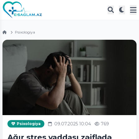
Psixologiya
09.07.2025 10:04
769
Psixologiya
Ağır stres yaddaşı zəiflədə