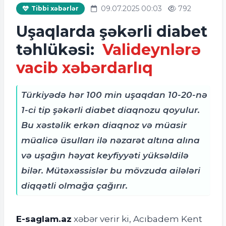
09.07.2025 00:03
792
Tibbi xəbərlər
Uşaqlarda şəkərli diabet
təhlükəsi:
Valideynlərə
vacib xəbərdarlıq
Türkiyədə hər 100 min uşaqdan 10-20-nə
1-ci tip şəkərli diabet diaqnozu qoyulur.
Bu xəstəlik erkən diaqnoz və müasir
müalicə üsulları ilə nəzarət altına alına
və uşağın həyat keyfiyyəti yüksəldilə
bilər. Mütəxəssislər bu mövzuda ailələri
diqqətli olmağa çağırır.
E-saglam.az
xəbər verir ki,
Acıbadem Kent