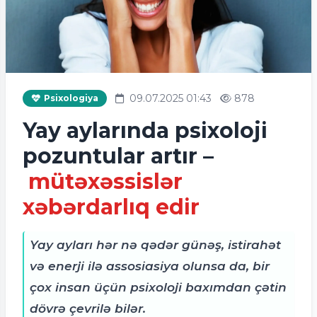
09.07.2025 01:43
878
Psixologiya
Yay aylarında psixoloji
pozuntular artır –
mütəxəssislər
xəbərdarlıq edir
Yay ayları hər nə qədər günəş, istirahət
və enerji ilə assosiasiya olunsa da, bir
çox insan üçün psixoloji baxımdan çətin
dövrə çevrilə bilər.