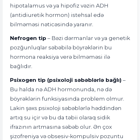
hipotalamus və ya hipofiz vəzin ADH
(antidiuretik hormon) istehsal edə
bilməməsi nəticəsində yaranır.
Nefrogen tip
– Bəzi dərmanlar və ya genetik
pozğunluqlar səbəbilə böyrəklərin bu
hormona reaksiya verə bilməməsi ilə
bağlıdır.
Psixogen tip (psixoloji səbəblərlə bağlı)
–
Bu halda nə ADH hormonunda, nə də
böyrəklərin funksiyasında problem olmur.
Lakin şəxs psixoloji səbəblərlə həddindən
artıq su içir və bu da təbii olaraq sidik
ifrazının artmasına səbəb olur. Ən çox
şizofreniya və obsesiv-kompulsiv pozuntu