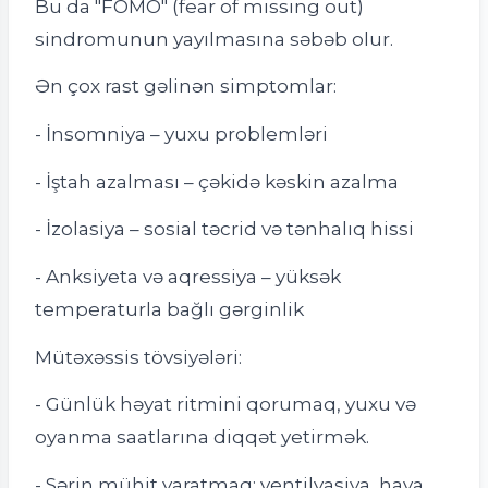
Bu da "FOMO" (fear of missing out)
sindromunun yayılmasına səbəb olur.
Ən çox rast gəlinən simptomlar:
- İnsomniya – yuxu problemləri
- İştah azalması – çəkidə kəskin azalma
- İzolasiya – sosial təcrid və tənhalıq hissi
- Anksiyeta və aqressiya – yüksək
temperaturla bağlı gərginlik
Mütəxəssis tövsiyələri:
- Günlük həyat ritmini qorumaq, yuxu və
oyanma saatlarına diqqət yetirmək.
- Sərin mühit yaratmaq: ventilyasiya, hava