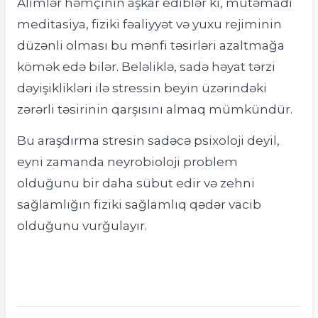
Alimlər həmçinin aşkar ediblər ki, mütəmadi
meditasiya, fiziki fəaliyyət və yuxu rejiminin
düzənli olması bu mənfi təsirləri azaltmağa
kömək edə bilər. Beləliklə, sadə həyat tərzi
dəyişiklikləri ilə stressin beyin üzərindəki
zərərli təsirinin qarşısını almaq mümkündür.
Bu araşdırma stresin sadəcə psixoloji deyil,
eyni zamanda neyrobioloji problem
olduğunu bir daha sübut edir və zehni
sağlamlığın fiziki sağlamlıq qədər vacib
olduğunu vurğulayır.