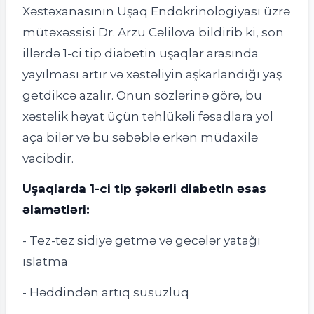
Xəstəxanasının Uşaq Endokrinologiyası üzrə
mütəxəssisi Dr. Arzu Cəlilova bildirib ki, son
illərdə 1-ci tip diabetin uşaqlar arasında
yayılması artır və xəstəliyin aşkarlandığı yaş
getdikcə azalır. Onun sözlərinə görə, bu
xəstəlik həyat üçün təhlükəli fəsadlara yol
aça bilər və bu səbəblə erkən müdaxilə
vacibdir.
Uşaqlarda 1-ci tip şəkərli diabetin əsas
əlamətləri:
- Tez-tez sidiyə getmə və gecələr yatağı
islatma
- Həddindən artıq susuzluq