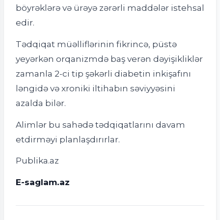
böyrəklərə və ürəyə zərərli maddələr istehsal
edir.
Tədqiqat müəlliflərinin fikrincə, püstə
yeyərkən orqanizmdə baş verən dəyişikliklər
zamanla 2-ci tip şəkərli diabetin inkişafını
ləngidə və xroniki iltihabın səviyyəsini
azalda bilər.
Alimlər bu sahədə tədqiqatlarını davam
etdirməyi planlaşdırırlar.
Publika.az
E-saglam.az