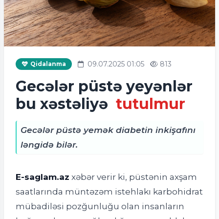
09.07.2025 01:05
813
Qidalanma
Gecələr püstə yeyənlər
bu xəstəliyə
tutulmur
Gecələr püstə yemək diabetin inkişafını
ləngidə bilər.
E-saglam.az
xəbər verir ki, püstənin axşam
saatlarında müntəzəm istehlakı karbohidrat
mübadiləsi pozğunluğu olan insanların