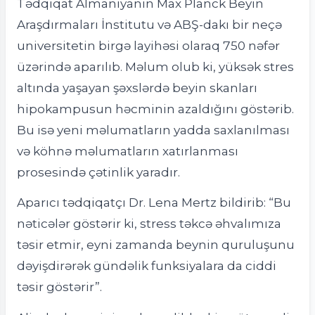
Tədqiqat Almaniyanın Max Planck Beyin
Araşdırmaları İnstitutu və ABŞ-dakı bir neçə
universitetin birgə layihəsi olaraq 750 nəfər
üzərində aparılıb. Məlum olub ki, yüksək stres
altında yaşayan şəxslərdə beyin skanları
hipokampusun həcminin azaldığını göstərib.
Bu isə yeni məlumatların yadda saxlanılması
və köhnə məlumatların xatırlanması
prosesində çətinlik yaradır.
Aparıcı tədqiqatçı Dr. Lena Mertz bildirib: “Bu
nəticələr göstərir ki, stress təkcə əhvalımıza
təsir etmir, eyni zamanda beynin quruluşunu
dəyişdirərək gündəlik funksiyalara da ciddi
təsir göstərir”.