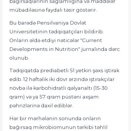
bağırsaqlarının sağlamlığına və maddələr
mübadiləsinə faydalı təsir göstərir.
Bu barədə Pensilvaniya Dövlət
Universitetinin tədqiqatçıları bildirib.
Onların əldə etdiyi nəticələr "Current
Developments in Nutrition" jurnalında dərc
olunub.
Tədqiqatda prediabetli 51 yetkin şəxs iştirak
edib. 12 həftəlik iki dövr ərzində iştirakçılar
növbə ilə karbohidratlı qəlyanaltı (15-30
qram) və ya 57 qram püstəni axşam
pəhrizlərinə daxil ediblər.
Hər bir mərhələnin sonunda onların
bağırsaq mikrobiomunun tərkibi təhlil