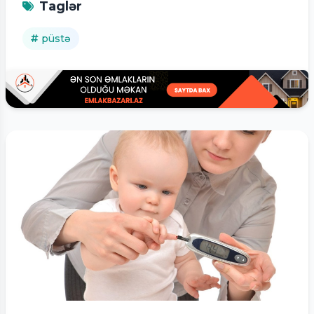
Taglər
püstə