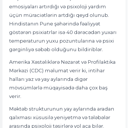
emosiyaları artırdığı və psixoloji yardım
üçün müraciətlərin artdığı qeyd olunub.
Hindistanın Pune şəhərində fəaliyyət
göstərən psixiatrlar isə 40 dərəcədən yuxarı
temperaturun yuxu pozuntularına və psixi
gərginliyə səbəb olduğunu bildiriblər.
Amerika Xəstəliklərə Nəzarət və Profilaktika
Mərkəzi (CDC) məlumat verir ki, intihar
halları yaz və yay aylarında digər
mövsümlərlə müqayisədə daha çox baş
verir.
Məktəb strukturunun yay aylarında aradan
qalxması xüsusilə yeniyetmə və tələbələr
arasında psixoloji təsirlərə yol aça bilər.