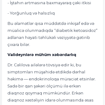
- İştahın artmasına baxmayaraq çəki itkisi
- Yorğunluq və halsızlıq
Bu əlamətlər qısa müddətdə inkişaf edə və
müalicə olunmadıqda “diabetik ketoasidoz”
adlanan həyati təhlükəli vəziyyətə gətirib
çıxara bilər.
Valideynlərə mühüm xəbərdarlıq
Dr. Cəlilova ailələrə tövsiyə edir ki, bu
simptomları müşahidə etdikdə dərhal
həkimə — endokrinoloqa müraciət etsinlər.
Sadə bir qan şəkəri ölçümü ilə erkən
diaqnoz qoymaq mümkündür. Erkən
diaqnoz xəstəliyin idarə olunmasında əsas