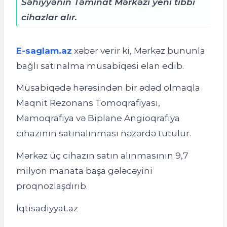
Səhiyyənin Təminat Mərkəzi yeni tibbi
cihazlar alır.
E-saglam.az
xəbər verir ki, Mərkəz bununla
bağlı satınalma müsabiqəsi elan edib.
Müsabiqədə hərəsindən bir ədəd olmaqla
Maqnit Rezonans Tomoqrafiyası,
Mamoqrafiya və Biplane Angioqrafiya
cihazının satınalınması nəzərdə tutulur.
Mərkəz üç cihazın satın alınmasının 9,7
milyon manata başa gələcəyini
proqnozlaşdırıb.
İqtisadiyyat.az