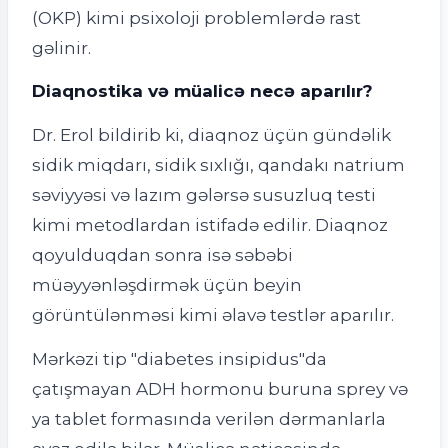
(OKP) kimi psixoloji problemlərdə rast
gəlinir.
Diaqnostika və müalicə necə aparılır?
Dr. Erol bildirib ki, diaqnoz üçün gündəlik
sidik miqdarı, sidik sıxlığı, qandakı natrium
səviyyəsi və lazım gələrsə susuzluq testi
kimi metodlardan istifadə edilir. Diaqnoz
qoyulduqdan sonra isə səbəbi
müəyyənləşdirmək üçün beyin
görüntülənməsi kimi əlavə testlər aparılır.
Mərkəzi tip "diabetes insipidus"da
çatışmayan ADH hormonu buruna sprey və
ya tablet formasında verilən dərmanlarla