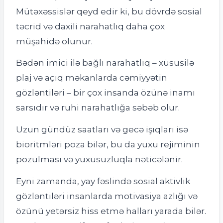
Mütəxəssislər qeyd edir ki, bu dövrdə sosial
təcrid və daxili narahatlıq daha çox
müşahidə olunur.
Bədən imici ilə bağlı narahatlıq – xüsusilə
plaj və açıq məkanlarda cəmiyyətin
gözləntiləri – bir çox insanda özünə inamı
sarsıdır və ruhi narahatlığa səbəb olur.
Uzun gündüz saatları və gecə işıqları isə
bioritmləri poza bilər, bu da yuxu rejiminin
pozulması və yuxusuzluqla nəticələnir.
Eyni zamanda, yay fəslində sosial aktivlik
gözləntiləri insanlarda motivasiya azlığı və
özünü yetərsiz hiss etmə halları yarada bilər.