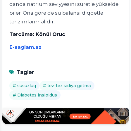
qanda natrium səviyyəsini sürətlə yüksəldə
bilər. Ona görə də su balansı diqqətlə
tənzimlənməlidir.
Tərcümə: Könül Oruc
E-saglam.az
Taglər
susuzluq
tez-tez sidiyə getmə
Diabetes insipidus