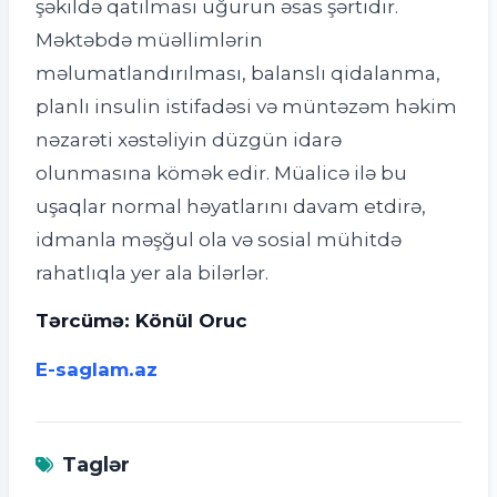
şəkildə qatılması uğurun əsas şərtidir.
Məktəbdə müəllimlərin
məlumatlandırılması, balanslı qidalanma,
planlı insulin istifadəsi və müntəzəm həkim
nəzarəti xəstəliyin düzgün idarə
olunmasına kömək edir. Müalicə ilə bu
uşaqlar normal həyatlarını davam etdirə,
idmanla məşğul ola və sosial mühitdə
rahatlıqla yer ala bilərlər.
Tərcümə: Könül Oruc
E-saglam.az
Taglər