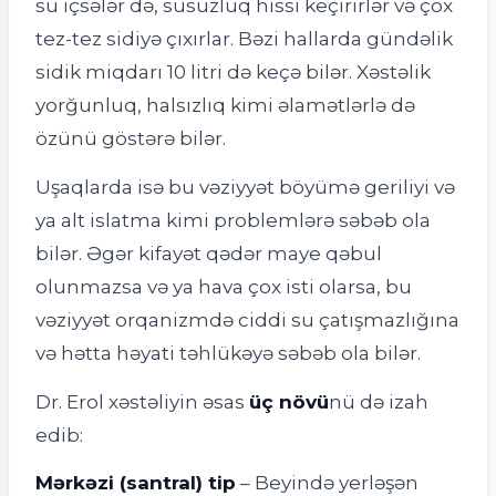
su içsələr də, susuzluq hissi keçirirlər və çox
tez-tez sidiyə çıxırlar. Bəzi hallarda gündəlik
sidik miqdarı 10 litri də keçə bilər. Xəstəlik
yorğunluq, halsızlıq kimi əlamətlərlə də
özünü göstərə bilər.
Uşaqlarda isə bu vəziyyət böyümə geriliyi və
ya alt islatma kimi problemlərə səbəb ola
bilər. Əgər kifayət qədər maye qəbul
olunmazsa və ya hava çox isti olarsa, bu
vəziyyət orqanizmdə ciddi su çatışmazlığına
və hətta həyati təhlükəyə səbəb ola bilər.
Dr. Erol xəstəliyin əsas
üç növü
nü də izah
edib:
Mərkəzi (santral) tip
– Beyində yerləşən