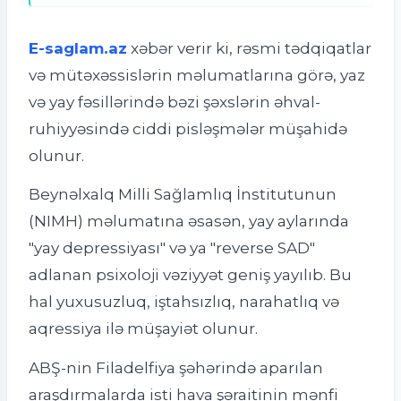
E-saglam.az
xəbər verir ki, rəsmi tədqiqatlar
və mütəxəssislərin məlumatlarına görə, yaz
və yay fəsillərində bəzi şəxslərin əhval-
ruhiyyəsində ciddi pisləşmələr müşahidə
olunur.
Beynəlxalq Milli Sağlamlıq İnstitutunun
(NIMH) məlumatına əsasən, yay aylarında
"yay depressiyası" və ya "reverse SAD"
adlanan psixoloji vəziyyət geniş yayılıb. Bu
hal yuxusuzluq, iştahsızlıq, narahatlıq və
aqressiya ilə müşayiət olunur.
ABŞ-nin Filadelfiya şəhərində aparılan
araşdırmalarda isti hava şəraitinin mənfi