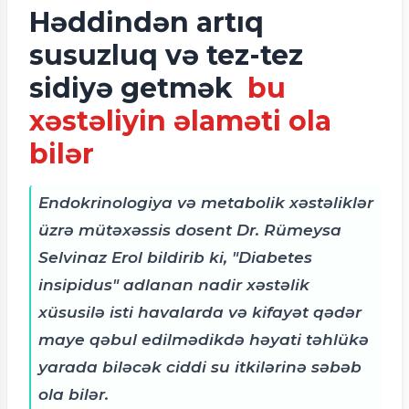
Həddindən artıq
susuzluq və tez-tez
sidiyə getmək
bu
xəstəliyin əlaməti ola
bilər
Endokrinologiya və metabolik xəstəliklər
üzrə mütəxəssis dosent Dr. Rümeysa
Selvinaz Erol bildirib ki, "Diabetes
insipidus" adlanan nadir xəstəlik
xüsusilə isti havalarda və kifayət qədər
maye qəbul edilmədikdə həyati təhlükə
yarada biləcək ciddi su itkilərinə səbəb
ola bilər.