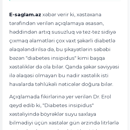
E-saglam.az
xəbər verir ki, x
əstəxana
tərəfindən verilən açıqlamaya əsasən,
həddindən artıq susuzluq və tez-tez sidiyə
çıxmaq əlamətləri çox vaxt şəkərli diabetlə
əlaqələndirilsə də, bu şikayətlərin səbəbi
bəzən "diabetes insipidus" kimi başqa
xəstəliklər də ola bilər. Qanda şəkər səviyyəsi
ilə əlaqəsi olmayan bu nadir xəstəlik isti
havalarda təhlükəli nəticələr doğura bilər.
Açıqlamada fikirlərinə yer verilən Dr. Erol
qeyd edib ki, "Diabetes insipidus"
xəstəliyində böyrəklər suyu saxlaya
bilmədiyi üçün xəstələr gün ərzində litrlərlə