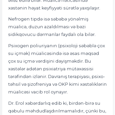
əvəz edilə bilər. Müalicə nəticəsində
xəstənin həyat keyfiyyəti sürətlə yaxşılaşır.
Nefrogen tipdə isə səbəbə yönəlmiş
müalicə, duzun azaldılması və bəzi
sidikqovucu dərmanlar faydalı ola bilər.
Psixogen poliuriyanın (psixoloji səbəblə çox
su içmək) müalicəsində isə əsas məqsəd
çox su içmə vərdişini dəyişməkdir. Bu
xəstələr adətən psixiatriya mütəxəssisi
tərəfindən izlənir. Davranış terapiyası, psixo-
təhsil və şizofreniya və OKP kimi xəstəliklərin
müalicəsi vacib rol oynayır.
Dr. Erol xəbərdarlıq edib ki, birdən-birə su
qəbulu məhdudlaşdırılmamalıdır, çünki bu,