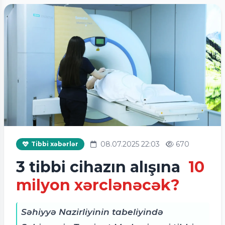
08.07.2025 22:03
670
Tibbi xəbərlər
3 tibbi cihazın alışına
10
milyon xərclənəcək?
Səhiyyə Nazirliyinin tabeliyində