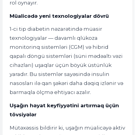
rol oynayır.
Müalicədə yeni texnologiyalar dövrü
1-ci tip diabetin nəzarətində müasir
texnologiyalar — davamlı qlükoza
monitorinq sistemləri (CGM) və hibrid
qapalı döngü sistemləri (süni mədəaltı vəzi
cihazları) uşaqlar üçün böyük üstünlük
yaradır. Bu sistemlər sayəsində insulin
nasosları ilə qan şəkəri daha dəqiq izlənir və
barmaqla ölçmə ehtiyacı azalır.
Uşağın həyat keyfiyyətini artırmaq üçün
tövsiyələr
Mütəxəssis bildirir ki, uşağın müalicəyə aktiv