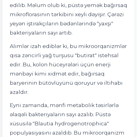
edilib. Məlum olub ki, püstə yemək bağırsaq
mikroflorasının tərkibini xeyli dəyişir. Çərəzi
yeyən iştirakçıların bədənlərində "yaxşı"
bakteriyaların sayı artıb.
Alimlər izah ediblər ki, bu mikroorqanizmlər
qısa zəncirli yağ turşusu "butirat" istehsal
edir. Bu, kolon hüceyrələri üçün enerji
mənbəyi kimi xidmət edir, bağırsaq
baryerinin bütövlüyünü qoruyur və iltihabı
azaldır.
Eyni zamanda, mənfi metabolik təsirlərlə
əlaqəli bakteriyaların sayı azalıb. Püstə
xüsusilə "Blautia hydrogenotrophica"
populyasiyasını azaldıb. Bu mikroorqanizm