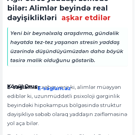
bilər: Alimlər beyində real
dəyişiklikləri
aşkar etdilər
Yeni bir beynəlxalq araşdırma, gündəlik
həyatda tez-tez yaşanan stresin yaddaş
üzərində düşündüyümüzdən daha böyük
təsirə malik olduğunu göstərib.
Könül Oruc
E-saglam.az
xəbər verir ki, a
limlər müəyyən
E-saglam.az
ediblər ki, uzunmüddətli psixoloji gərginlik
beyindəki hipokampus bölgəsində struktur
dəyişikliyə səbəb olaraq yaddaşın zəifləməsinə
yol aça bilər.