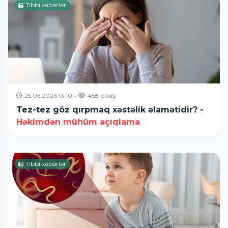
Tibbi xəbərlər
25.05.2026 13:10
•
458 baxış
Tez-tez göz qırpmaq xəstəlik əlamətidir? -
Həkimdən mühüm açıqlama
Tibbi xəbərlər