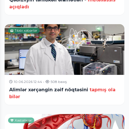
açıqladı
Tibbi xəbərlər
10.06.2026 12:44
•
508 baxış
Alimlər xərçəngin zəif nöqtəsini
tapmış ola
bilər
Xəstəliklər