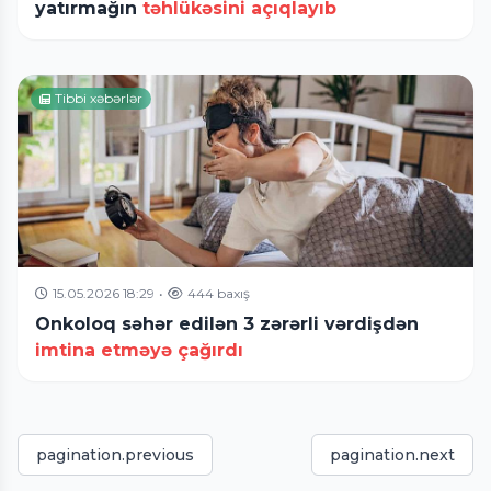
yatırmağın
təhlükəsini açıqlayıb
Tibbi xəbərlər
15.05.2026 18:29
•
444 baxış
Onkoloq səhər edilən 3 zərərli vərdişdən
imtina etməyə çağırdı
pagination.previous
pagination.next