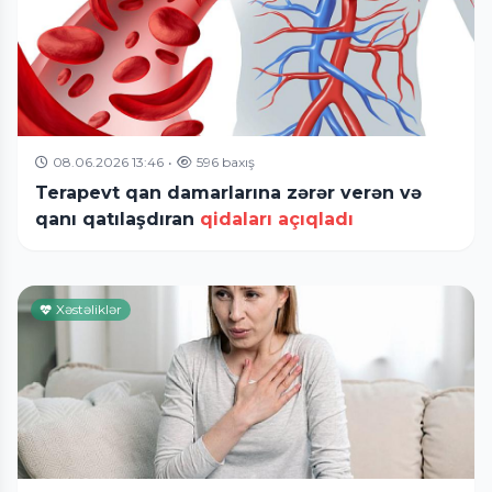
08.06.2026 13:46
•
596 baxış
Terapevt qan damarlarına zərər verən və
qanı qatılaşdıran
qidaları açıqladı
Xəstəliklər