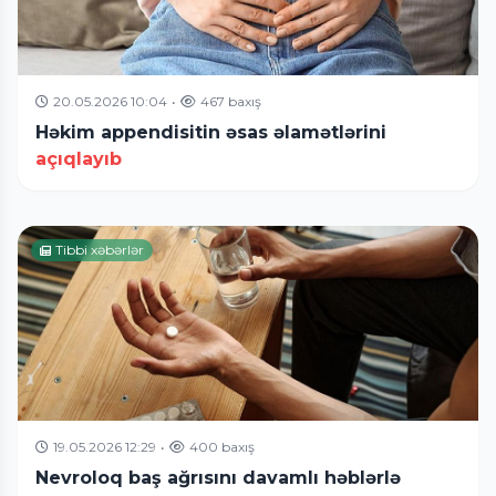
20.05.2026 10:04
•
467 baxış
Həkim appendisitin əsas əlamətlərini
açıqlayıb
Tibbi xəbərlər
19.05.2026 12:29
•
400 baxış
Nevroloq baş ağrısını davamlı həblərlə