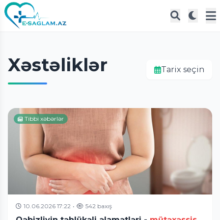
Xəstəliklər
Tarix seçin
Tibbi xəbərlər
10.06.2026 17:22
•
542 baxış
Qəbizliyin təhlükəli əlamətləri -
mütəxəssis