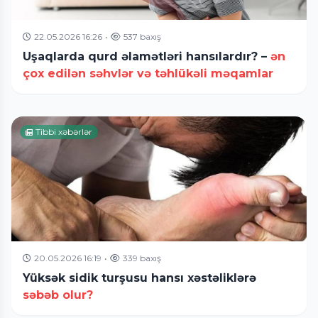
22.05.2026 16:26
•
537 baxış
Uşaqlarda qurd əlamətləri hansılardır? –
ən
çox edilən səhvlər və təhlükəli məqamlar
Tibbi xəbərlər
20.05.2026 16:19
•
339 baxış
Yüksək sidik turşusu hansı xəstəliklərə
səbəb olur?