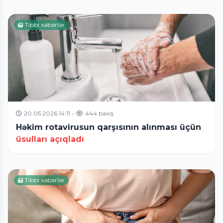
Tibbi xəbərlər
20.05.2026 14:11
•
444 baxış
Həkim rotavirusun qarşısının alınması üçün
üsulları açıqladı
Tibbi xəbərlər