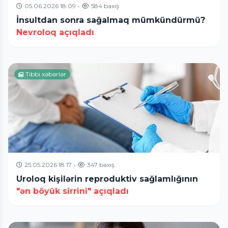
05.06.2026 18:09
•
584 baxış
İnsultdan sonra sağalmaq mümkündürmü?
Nevroloq açıqladı
Tibbi xəbərlər
25.05.2026 18:17
•
347 baxış
Uroloq kişilərin reproduktiv sağlamlığının
"ən böyük sirrini" açıqladı