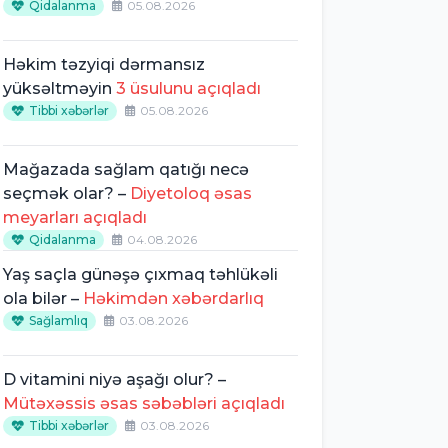
Qidalanma
05.08.2026
Həkim təzyiqi dərmansız
yüksəltməyin
3 üsulunu açıqladı
Tibbi xəbərlər
05.08.2026
Mağazada sağlam qatığı necə
seçmək olar? –
Diyetoloq əsas
meyarları açıqladı
Qidalanma
04.08.2026
Yaş saçla günəşə çıxmaq təhlükəli
ola bilər –
Həkimdən xəbərdarlıq
Sağlamlıq
03.08.2026
D vitamini niyə aşağı olur? –
Mütəxəssis əsas səbəbləri açıqladı
Tibbi xəbərlər
03.08.2026