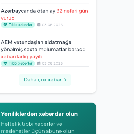
Azərbaycanda ötən ay
32 nəfəri gün
vurub
Tibbi xəbərlər
03.08.2026
AEM vətəndaşları aldatmağa
yönəlmiş saxta məlumatlar barədə
xəbərdarlıq yayıb
Tibbi xəbərlər
03.08.2026
Daha çox xəbər
Yeniliklərdən xəbərdar olun
Həftəlik tibbi xəbərlər və
məsləhətlər üçün abunə olun