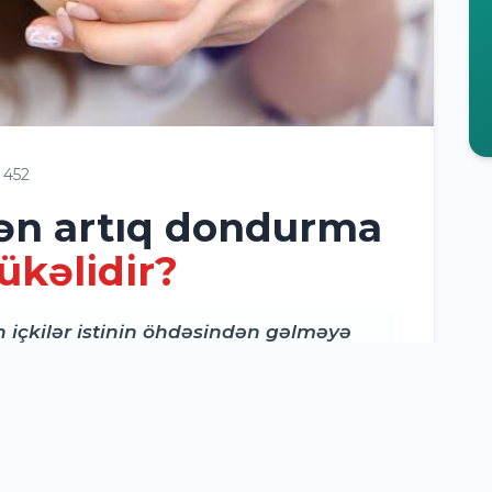
452
ən artıq dondurma
ükəlidir?
 içkilər istinin öhdəsindən gəlməyə
kin mütəxəssislərə görə, bu vərdiş
ərinə səbəb ola bilər.
oq Xristina Nikiforova izah edir ki,