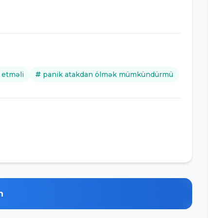
 etməli
panik atakdan ölmək mümkündürmü
n