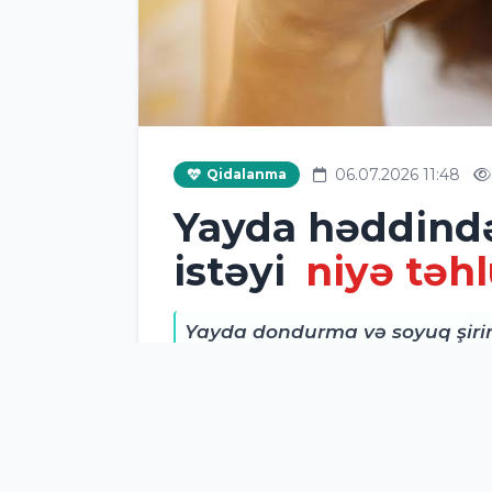
06.07.2026 11:48
Qidalanma
Yayda həddind
istəyi
niyə təhl
Yayda dondurma və soyuq şirin
kömək edirmiş kimi görünür. La
gözlənilməz sağlamlıq probleml
E-saglam.az xəbər verir ki, diyetol