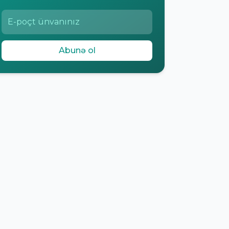
Abunə ol