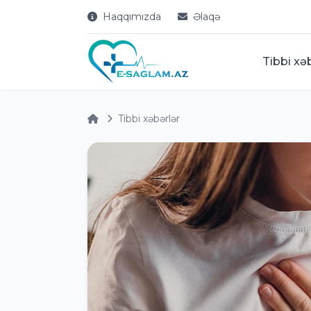
Haqqımızda
Əlaqə
Tibbi xə
Tibbi xəbərlər