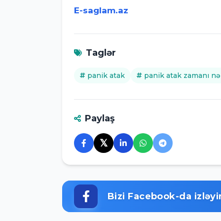
E-saglam.az
Taglər
panik atak
panik atak zamanı nə
Paylaş
𝕏
Bizi Facebook-da izləyi