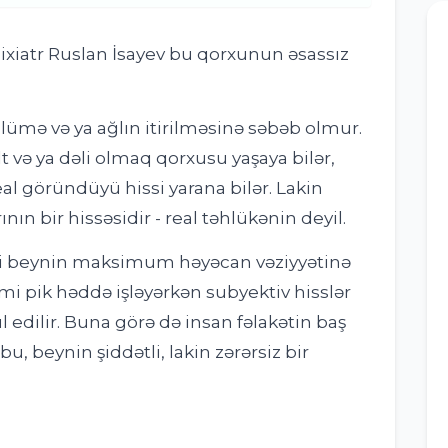
sixiatr Ruslan İsayev bu qorxunun əsassız
lümə və ya ağlın itirilməsinə səbəb olmur.
 və ya dəli olmaq qorxusu yaşaya bilər,
real göründüyü hissi yarana bilər. Lakin
n bir hissəsidir - real təhlükənin deyil.
bəbi beynin maksimum həyəcan vəziyyətinə
mi pik həddə işləyərkən subyektiv hisslər
l edilir. Buna görə də insan fəlakətin baş
bu, beynin şiddətli, lakin zərərsiz bir