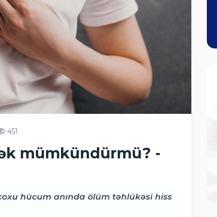
451
mək mümkündürmü? -
çoxu hücum anında ölüm təhlükəsi hiss