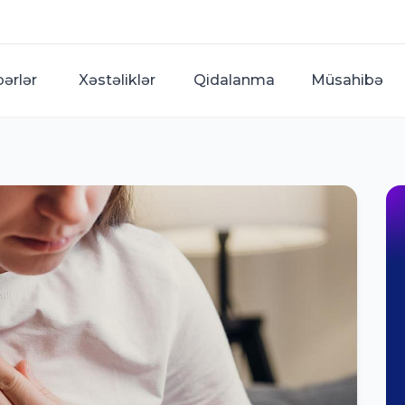
bərlər
Xəstəliklər
Qidalanma
Müsahibə