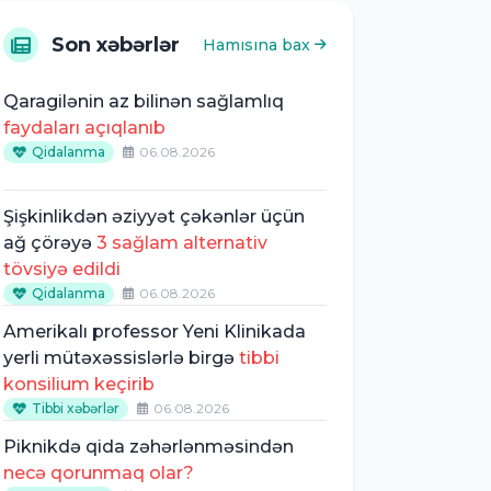
Son xəbərlər
Hamısına bax
Qaragilənin az bilinən sağlamlıq
faydaları açıqlanıb
Qidalanma
06.08.2026
Şişkinlikdən əziyyət çəkənlər üçün
ağ çörəyə
3 sağlam alternativ
tövsiyə edildi
Qidalanma
06.08.2026
Amerikalı professor Yeni Klinikada
yerli mütəxəssislərlə birgə
tibbi
konsilium keçirib
Tibbi xəbərlər
06.08.2026
Piknikdə qida zəhərlənməsindən
necə qorunmaq olar?