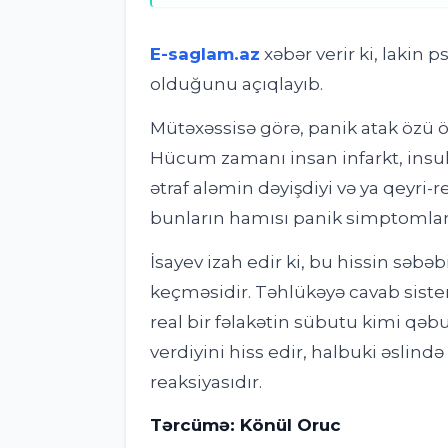
E-saglam.az
xəbər verir ki, l
akin p
olduğunu açıqlayıb.
Mütəxəssisə görə, panik atak özü ö
Hücum zamanı insan infarkt, insult
ətraf aləmin dəyişdiyi və ya qeyri-
bunların hamısı panik simptomlarını
İsayev izah edir ki, bu hissin sə
keçməsidir. Təhlükəyə cavab siste
real bir fəlakətin sübutu kimi qəbu
verdiyini hiss edir, halbuki əslində 
reaksiyasıdır.
Tərcümə: Könül Oruc