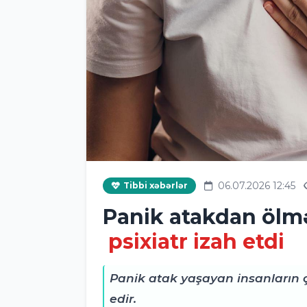
06.07.2026 12:45
Tibbi xəbərlər
Panik atakdan öl
psixiatr izah etdi
Panik atak yaşayan insanların 
edir.