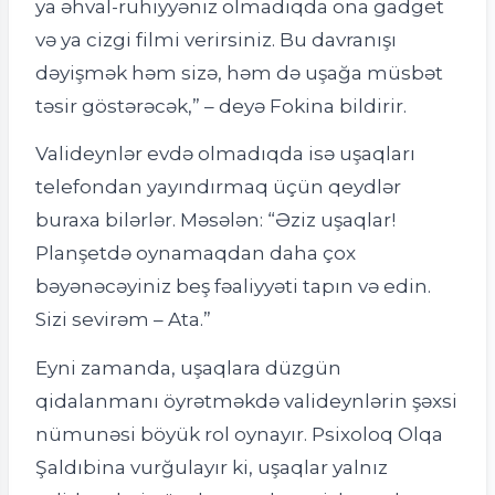
ya əhval-ruhiyyəniz olmadıqda ona gadget
və ya cizgi filmi verirsiniz. Bu davranışı
dəyişmək həm sizə, həm də uşağa müsbət
təsir göstərəcək,” – deyə Fokina bildirir.
Valideynlər evdə olmadıqda isə uşaqları
telefondan yayındırmaq üçün qeydlər
buraxa bilərlər. Məsələn: “Əziz uşaqlar!
Planşetdə oynamaqdan daha çox
bəyənəcəyiniz beş fəaliyyəti tapın və edin.
Sizi sevirəm – Ata.”
Eyni zamanda, uşaqlara düzgün
qidalanmanı öyrətməkdə valideynlərin şəxsi
nümunəsi böyük rol oynayır. Psixoloq Olqa
Şaldıbina vurğulayır ki, uşaqlar yalnız