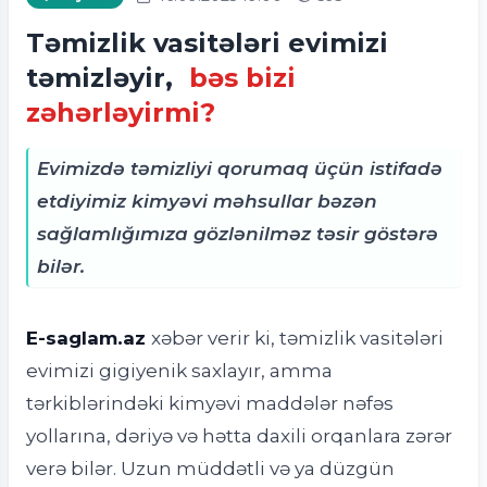
Təmizlik vasitələri evimizi
təmizləyir,
bəs bizi
zəhərləyirmi?
Evimizdə təmizliyi qorumaq üçün istifadə
etdiyimiz kimyəvi məhsullar bəzən
sağlamlığımıza gözlənilməz təsir göstərə
bilər.
E-saglam.az
xəbər verir ki, təmizlik vasitələri
evimizi gigiyenik saxlayır, amma
tərkiblərindəki kimyəvi maddələr nəfəs
yollarına, dəriyə və hətta daxili orqanlara zərər
verə bilər. Uzun müddətli və ya düzgün