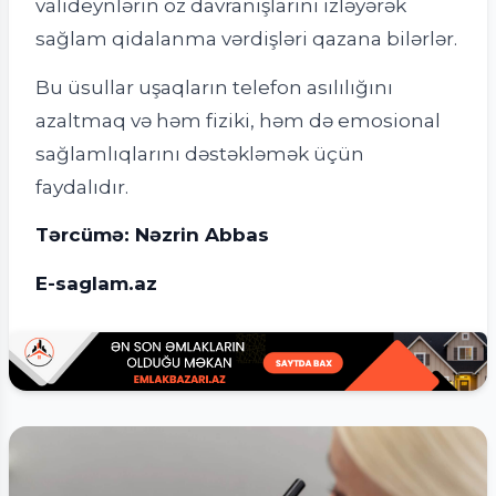
valideynlərin öz davranışlarını izləyərək
sağlam qidalanma vərdişləri qazana bilərlər.
Bu üsullar uşaqların telefon asılılığını
azaltmaq və həm fiziki, həm də emosional
sağlamlıqlarını dəstəkləmək üçün
faydalıdır.
Tərcümə: Nəzrin Abbas
E-saglam.az