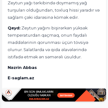
Zeytun yağı tərkibində doymamış yağ
turşuları olduğundan, toxluq hissi yaradır və
sağlam çəki idarəsinə kömək edir.
Qeyd:
Zeytun yağını bişirərkən yüksək
temperaturdan qaçmaq, onun faydalı
maddələrinin qorunması üçün tövsiyə
olunur. Salatlarda və qida əlavələrində
istifadə etmək ən səmərəli üsuldur.
Nəzrin Abbas
E-saglam.az