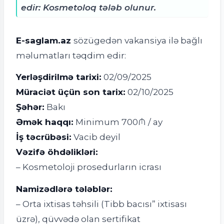
edir: Kosmetoloq tələb olunur.
E-saglam.az
sözügedən vakansiya ilə bağlı
məlumatları təqdim edir:
Yerləşdirilmə tarixi:
02/09/2025
Müraciət üçün son tarix:
02/10/2025
Şəhər:
Bakı
Əmək haqqı:
Minimum 700₼ / ay
İş təcrübəsi:
Vacib deyil
Vəzifə öhdəlikləri:
–
Kosmetoloji prosedurların icrası
Namizədlərə tələblər:
– Orta ixtisas təhsili (Tibb bacısı” ixtisası
üzrə), qüvvədə olan sertifikat