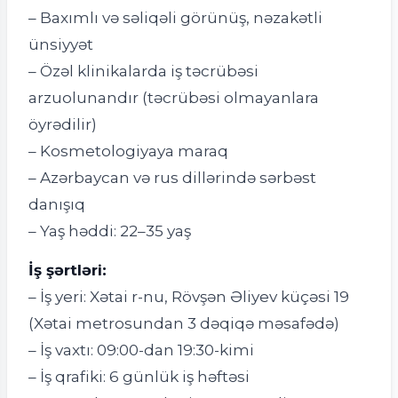
– Baxımlı və səliqəli görünüş, nəzakətli
ünsiyyət
– Özəl klinikalarda iş təcrübəsi
arzuolunandır (təcrübəsi olmayanlara
öyrədilir)
– Kosmetologiyaya maraq
– Azərbaycan və rus dillərində sərbəst
danışıq
– Yaş həddi: 22–35 yaş
İş şərtləri:
– İş yeri: Xətai r-nu, Rövşən Əliyev küçəsi 19
(Xətai metrosundan 3 dəqiqə məsafədə)
– İş vaxtı: 09:00-dan 19:30-kimi
– İş qrafiki: 6 günlük iş həftəsi