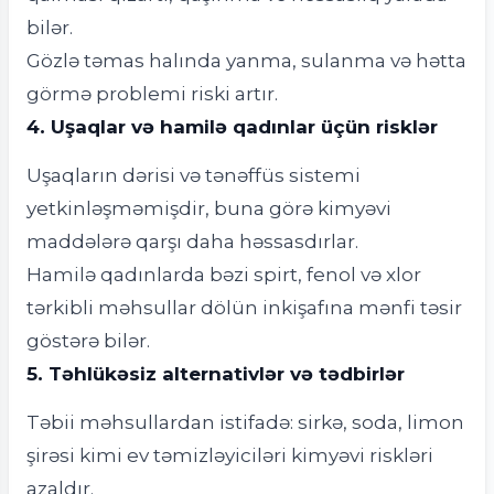
bilər.
Gözlə təmas halında yanma, sulanma və hətta
görmə problemi riski artır.
4. Uşaqlar və hamilə qadınlar üçün risklər
Uşaqların dərisi və tənəffüs sistemi
yetkinləşməmişdir, buna görə kimyəvi
maddələrə qarşı daha həssasdırlar.
Hamilə qadınlarda bəzi spirt, fenol və xlor
tərkibli məhsullar dölün inkişafına mənfi təsir
göstərə bilər.
5. Təhlükəsiz alternativlər və tədbirlər
Təbii məhsullardan istifadə: sirkə, soda, limon
şirəsi kimi ev təmizləyiciləri kimyəvi riskləri
azaldır.