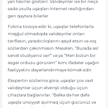
yan təsirlər göstərir. Valideynlər isə bir neçə
sadə üsulla uşaqları İnternet reallığından
geri qaytara bilərlər.
Fokina tövsiyə edir ki, uşaqlar telefonlarla
məşğul olmadıqda valideynlər onları
tərifləsin, yaradıcılıqlarını qeyd etsin və xoş
sözlərdən çəkinməsin. Məsələn, “Burada əsl
sənət studiyanız var!” və ya “Mən bütün bir
əsgər ordusu görürəm” kimi ifadələr uşağın
fəaliyyətini dəyərləndirməyə kömək edir.
Ekspertin sözlərinə görə, uşaqlar çox vaxt
valideynlər üçün əlverişli olduğu üçün
cihazlara bağlanırlar. “Bəlkə də hər dəfə
uşaqla ünsiyyət qurmaq üçün gücünüz və