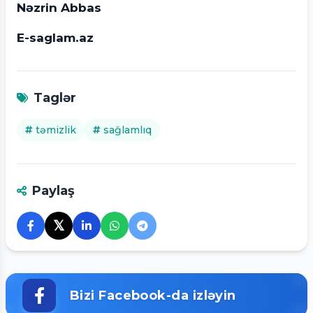
Nəzrin Abbas
E-saglam.az
Taglər
təmizlik
sağlamlıq
Paylaş
𝕏
Bizi Facebook-da izləyin