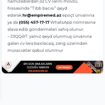
namizədlərdən öz CV-lərini mövzu
hissəsində “Tibb bacısı” qeyd
edərək
hr@empiremed.az
epoçt ünvanına
ya da
(055) 457-17-17
WhatsApp nömrəsinə
əlavə edib göndərmələri xahiş olunur.
– DİQQƏT: yalnız qeyd olunmuş ünvanına
gələn cv-lərə baxılacaq, zəng üzərindən
müraciətlər qəbul olunmur