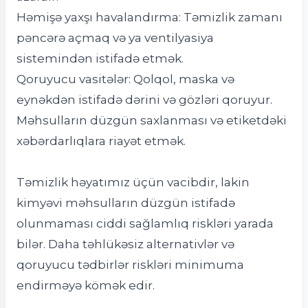
Həmişə yaxşı havalandırma: Təmizlik zamanı
pəncərə açmaq və ya ventilyasiya
sistemindən istifadə etmək.
Qoruyucu vasitələr: Qolqol, maska və
eynəkdən istifadə dərini və gözləri qoruyur.
Məhsulların düzgün saxlanması və etiketdəki
xəbərdarlıqlara riayət etmək.
Təmizlik həyatımız üçün vacibdir, lakin
kimyəvi məhsulların düzgün istifadə
olunmaması ciddi sağlamlıq riskləri yarada
bilər. Daha təhlükəsiz alternativlər və
qoruyucu tədbirlər riskləri minimuma
endirməyə kömək edir.