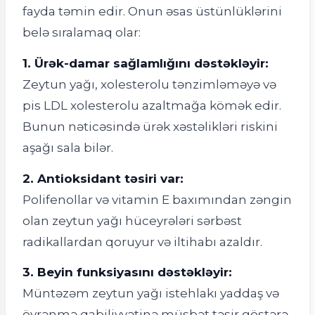
fayda təmin edir. Onun əsas üstünlüklərini
belə sıralamaq olar:
1. Ürək-damar sağlamlığını dəstəkləyir:
Zeytun yağı, xolesterolu tənzimləməyə və
pis LDL xolesterolu azaltmağa kömək edir.
Bunun nəticəsində ürək xəstəlikləri riskini
aşağı sala bilər.
2. Antioksidant təsiri var:
Polifenollar və vitamin E baxımından zəngin
olan zeytun yağı hüceyrələri sərbəst
radikallardan qoruyur və iltihabı azaldır.
3. Beyin funksiyasını dəstəkləyir:
Müntəzəm zeytun yağı istehlakı yaddaş və
öyrənmə qabiliyyətinə müsbət təsir göstərə