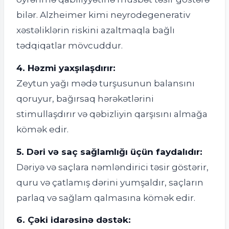
bilər. Alzheimer kimi neyrodegenerativ
xəstəliklərin riskini azaltmaqla bağlı
tədqiqatlar mövcuddur.
4. Həzmi yaxşılaşdırır:
Zeytun yağı mədə turşusunun balansını
qoruyur, bağırsaq hərəkətlərini
stimullaşdırır və qəbizliyin qarşısını almağa
kömək edir.
5. Dəri və saç sağlamlığı üçün faydalıdır:
Dəriyə və saçlara nəmləndirici təsir göstərir,
quru və çatlamış dərini yumşaldır, saçların
parlaq və sağlam qalmasına kömək edir.
6. Çəki idarəsinə dəstək: