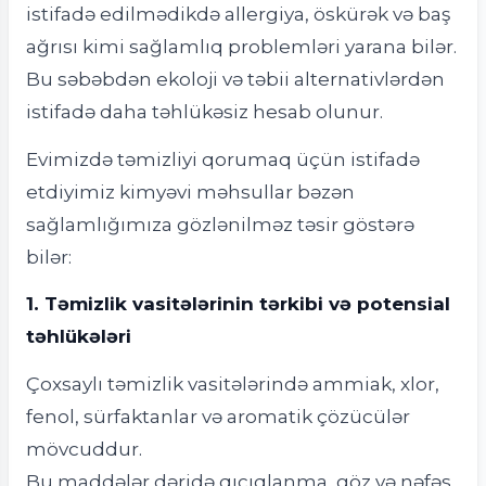
istifadə edilmədikdə allergiya, öskürək və baş
ağrısı kimi sağlamlıq problemləri yarana bilər.
Bu səbəbdən ekoloji və təbii alternativlərdən
istifadə daha təhlükəsiz hesab olunur.
Evimizdə təmizliyi qorumaq üçün istifadə
etdiyimiz kimyəvi məhsullar bəzən
sağlamlığımıza gözlənilməz təsir göstərə
bilər:
1. Təmizlik vasitələrinin tərkibi və potensial
təhlükələri
Çoxsaylı təmizlik vasitələrində ammiak, xlor,
fenol, sürfaktanlar və aromatik çözücülər
mövcuddur.
Bu maddələr dəridə qıcıqlanma, göz və nəfəs