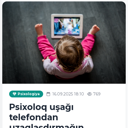
16.09.2025 18:10
769
Psixologiya
Psixoloq uşağı
telefondan
uzaqlaşdırmağın