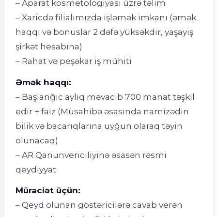
– Aparat kosmetologiyası üzrə təlim
– Xaricdə filialımızda işləmək imkanı (əmək
haqqı və bonuslar 2 dəfə yüksəkdir, yaşayış
şirkət hesabına)
– Rahat və peşəkar iş mühiti
Əmək haqqı:
– Başlanğıc aylıq məvacib 700 manat təşkil
edir + faiz (Müsahibə əsasında namizədin
bilik və bacarıqlarına uyğun olaraq təyin
olunacaq)
– AR Qanunvericiliyinə əsasən rəsmi
qeydiyyat
Müraciət üçün:
– Qeyd olunan göstəricilərə cavab verən