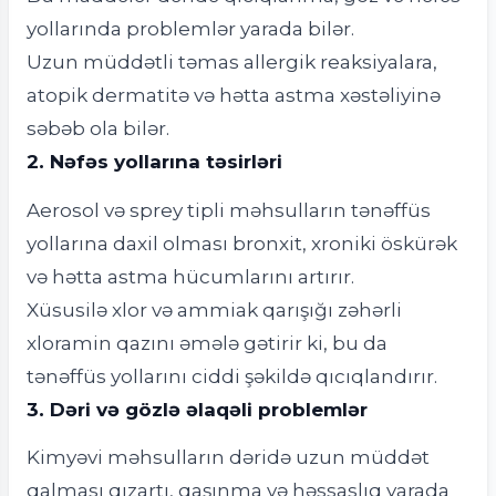
yollarında problemlər yarada bilər.
Uzun müddətli təmas allergik reaksiyalara,
atopik dermatitə və hətta astma xəstəliyinə
səbəb ola bilər.
2. Nəfəs yollarına təsirləri
Aerosol və sprey tipli məhsulların tənəffüs
yollarına daxil olması bronxit, xroniki öskürək
və hətta astma hücumlarını artırır.
Xüsusilə xlor və ammiak qarışığı zəhərli
xloramin qazını əmələ gətirir ki, bu da
tənəffüs yollarını ciddi şəkildə qıcıqlandırır.
3. Dəri və gözlə əlaqəli problemlər
Kimyəvi məhsulların dəridə uzun müddət
qalması qızartı, qaşınma və həssaslıq yarada