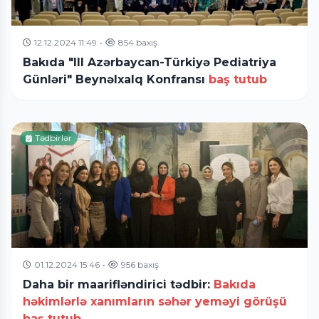
12.12.2024 11:49
•
854 baxış
Bakıda "III Azərbaycan-Türkiyə Pediatriya
Günləri" Beynəlxalq Konfransı
baş tutub
Tədbirlər
01.12.2024 15:46
•
956 baxış
Daha bir maarifləndirici tədbir:
Bakıda
həkimlərlə xanımların səhər yeməyi görüşü
baş tutub