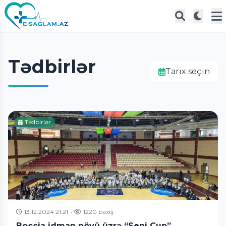
Tədbirlər
Tarix seçin
Tədbirlər
13.12.2024 21:21
•
1220 baxış
Boccia idman növü üzrə “Seni Cup”