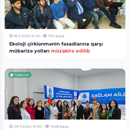
18.11.2024 19:45
•
790 baxış
Ekoloji çirklənmənin fəsadlarına qarşı
mübarizə yolları
müzakirə edilib
Tədbirlər
09.11.2024 10:30
•
1048 baxış