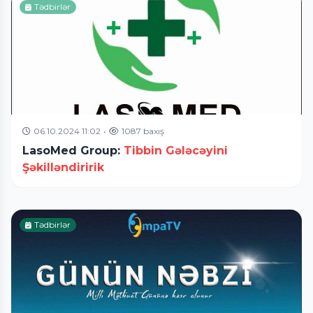
Tədbirlər
06.10.2024 11:02
•
1087 baxış
LasoMed Group:
Tibbin Gələcəyini
Şəkilləndiririk
Tədbirlər