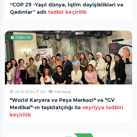
“COP 29 -Yaşıl dünya, İqlim dəyişiklikləri və
Qadınlar” adlı
tədbir keçirilib
Tədbirlər
20.10.2024 17:02
•
949 baxış
"World Karyera və Peşə Mərkəzi" və "GV
Medikal"-ın təşkilatçılığı ilə
xeyriyyə tədbiri
keçirilib