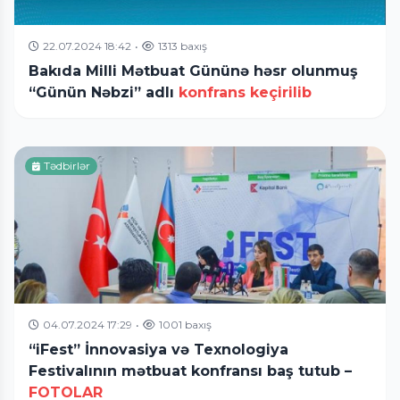
22.07.2024 18:42
•
1313 baxış
Bakıda Milli Mətbuat Gününə həsr olunmuş
“Günün Nəbzi” adlı
konfrans keçirilib
Tədbirlər
04.07.2024 17:29
•
1001 baxış
“iFest” İnnovasiya və Texnologiya
Festivalının mətbuat konfransı baş tutub –
FOTOLAR