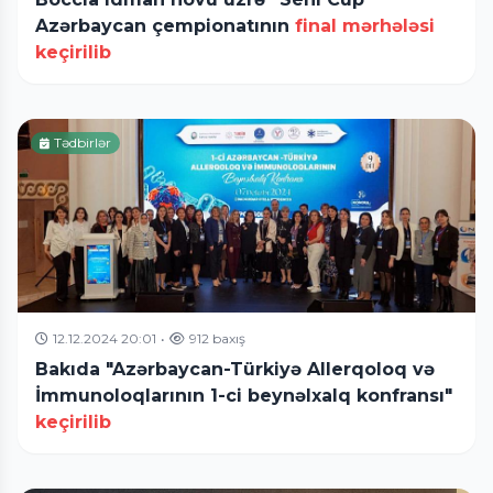
Azərbaycan çempionatının
final mərhələsi
keçirilib
Tədbirlər
12.12.2024 20:01
•
912 baxış
Bakıda "Azərbaycan-Türkiyə Allerqoloq və
İmmunoloqlarının 1-ci beynəlxalq konfransı"
keçirilib