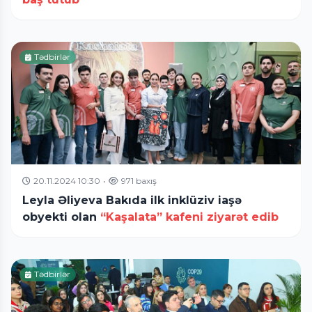
Tədbirlər
20.11.2024 10:30
•
971 baxış
Leyla Əliyeva Bakıda ilk inklüziv iaşə
obyekti olan
“Kaşalata” kafeni ziyarət edib
Tədbirlər