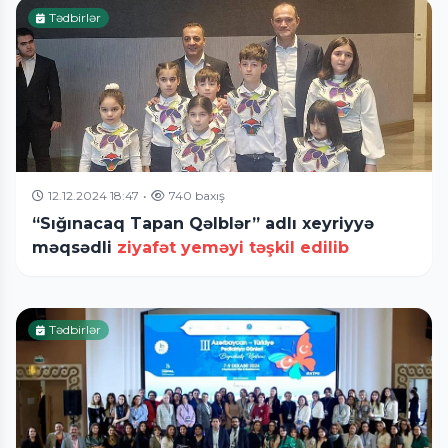
Tədbirlər
12.12.2024 18:47
•
740 baxış
“Sığınacaq Tapan Qəlblər” adlı xeyriyyə
məqsədli
ziyafət yeməyi təşkil edilib
Tədbirlər