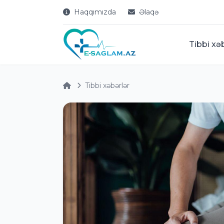
Haqqımızda
Əlaqə
Tibbi xə
Tibbi xəbərlər