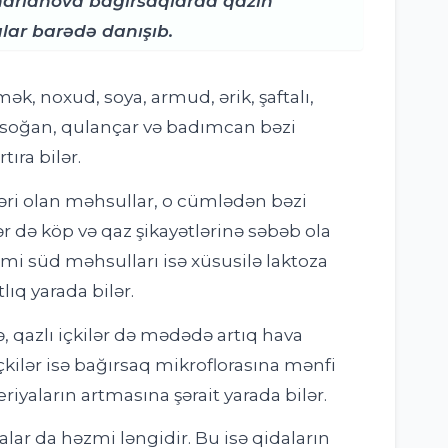
ndrianova bağırsaqlarda qazın
lar barədə danışıb.
ək, noxud, soya, armud, ərik, şaftalı,
, soğan, qulançar və badımcan bəzi
ıra bilər.
ləri olan məhsullar, o cümlədən bəzi
r də köp və qaz şikayətlərinə səbəb ola
kimi süd məhsulları isə xüsusilə laktoza
lıq yarada bilər.
 qazlı içkilər də mədədə artıq hava
çkilər isə bağırsaq mikroflorasına mənfi
riyaların artmasına şərait yarada bilər.
alar da həzmi ləngidir. Bu isə qidaların