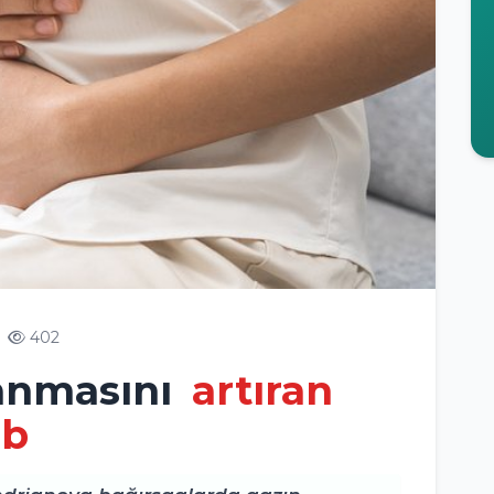
402
ranmasını
artıran
ıb