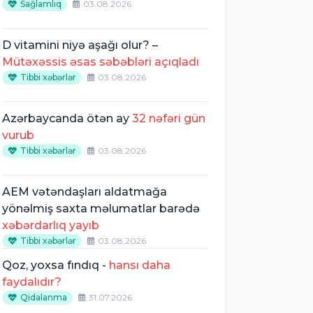
Sağlamlıq
03.08.2026
D vitamini niyə aşağı olur? –
Mütəxəssis əsas səbəbləri açıqladı
Tibbi xəbərlər
03.08.2026
Azərbaycanda ötən ay
32 nəfəri gün
vurub
Tibbi xəbərlər
03.08.2026
AEM vətəndaşları aldatmağa
yönəlmiş saxta məlumatlar barədə
xəbərdarlıq yayıb
Tibbi xəbərlər
03.08.2026
Qoz, yoxsa fındıq -
hansı daha
faydalıdır?
Qidalanma
31.07.2026