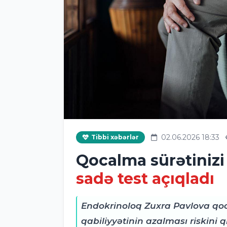
02.06.2026 18:33
Tibbi xəbərlər
Qocalma sürətinizi
sadə test açıqladı
Endokrinoloq Zuxra Pavlova qoc
qabiliyyətinin azalması riskin