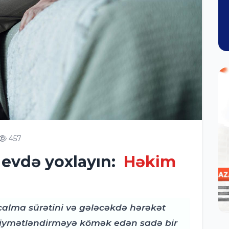
457
 evdə yoxlayın:
Həkim
alma sürətini və gələcəkdə hərəkət
i qiymətləndirməyə kömək edən sadə bir