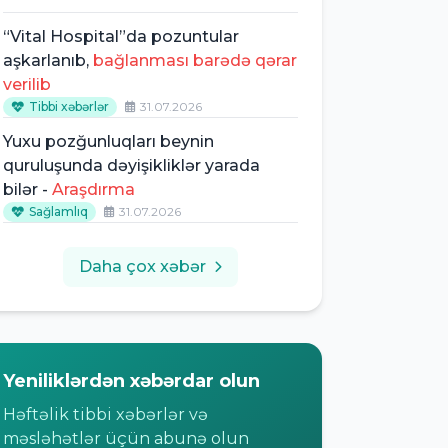
“Vital Hospital”da pozuntular
aşkarlanıb,
bağlanması barədə qərar
verilib
Tibbi xəbərlər
31.07.2026
Yuxu pozğunluqları beynin
quruluşunda dəyişikliklər yarada
bilər -
Araşdırma
Sağlamlıq
31.07.2026
Daha çox xəbər
Yeniliklərdən xəbərdar olun
Həftəlik tibbi xəbərlər və
məsləhətlər üçün abunə olun