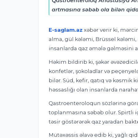
Qastroenteroloq Anastasiya A
artmasına səbəb ola bilən qida
E-saglam.az
xəbər verir ki
,
mərcim
alma, gül kələmi, Brüssel kələmi
insanlarda qaz əmələ gəlməsini art
Həkim bildirib ki, şəkər əvəzedici
konfetlər, şokoladlar və peçenyelə
bilər. Süd, kefir, qatıq və kəsmik 
həssaslığı olan insanlarda narahat
Qastroenteroloqun sözlərinə görə,
toplanmasına səbəb olur. Spirtli i
təsir göstərərək qaz yaradan bakte
Mütəxəssis əlavə edib ki, yağlı qid