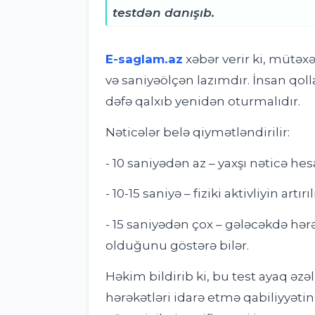
testdən danışıb.
E-saglam.az
xəbər verir ki, m
ütəxə
və saniyəölçən lazımdır. İnsan qol
dəfə qalxıb yenidən oturmalıdır.
Nəticələr belə qiymətləndirilir:
- 10 saniyədən az – yaxşı nəticə he
- 10-15 saniyə – fiziki aktivliyin artı
- 15 saniyədən çox – gələcəkdə hərə
olduğunu göstərə bilər.
Həkim bildirib ki, bu test ayaq əzə
hərəkətləri idarə etmə qabiliyyət