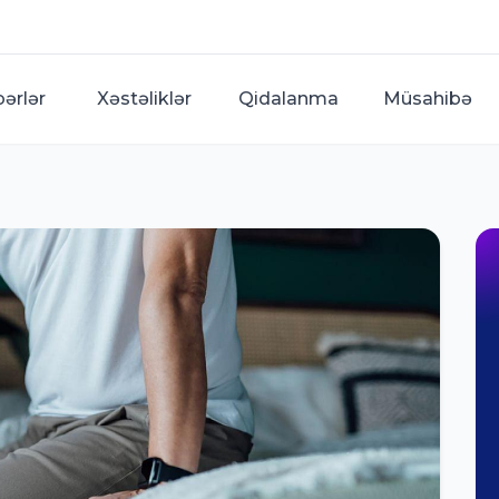
bərlər
Xəstəliklər
Qidalanma
Müsahibə