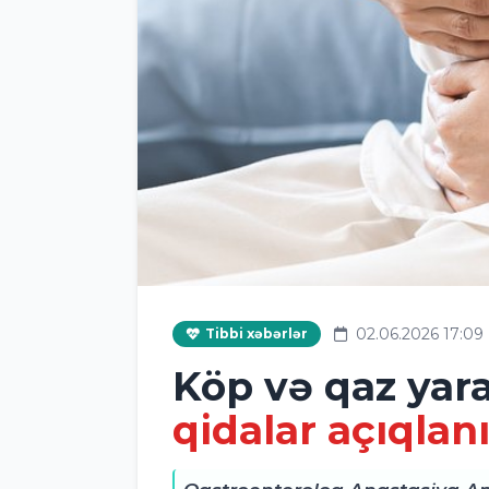
02.06.2026 17:09
Tibbi xəbərlər
Köp və qaz ya
qidalar açıqlan