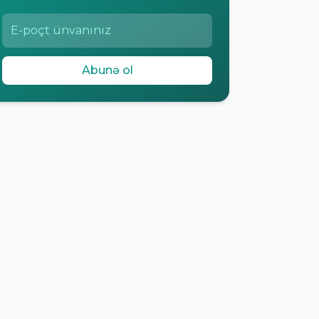
Abunə ol