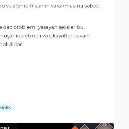
 və ağırlıq hissinin yaranmasına səbəb
ə qaz problemi yaşayan şəxslər bu
 müşahidə etməli və şikayətlər davam
lidirlər.
kinlik