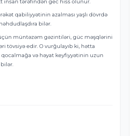
xt insan tərəfindən gec hiss olunur.
əkət qabiliyyətinin azalması yaşlı dövrdə
əhdudlaşdıra bilər.
 üçün müntəzəm gəzintiləri, güc məşqlərini
əri tövsiyə edir. O vurğulayıb ki, hətta
am qocalmağa və həyat keyfiyyətinin uzun
ilər.