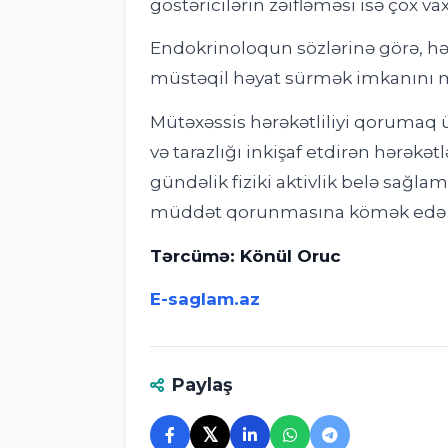
göstəricilərin zəifləməsi isə çox va
Endokrinoloqun sözlərinə görə, hər
müstəqil həyat sürmək imkanını m
Mütəxəssis hərəkətliliyi qorumaq
və tarazlığı inkişaf etdirən hərəkətl
gündəlik fiziki aktivlik belə sağl
müddət qorunmasına kömək edə b
Tərcümə: Könül Oruc
E-saglam.az
Paylaş
𝕏