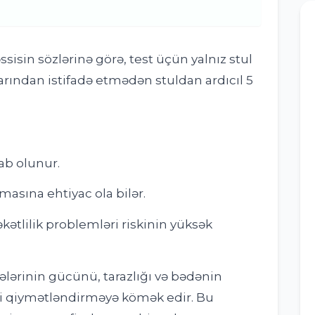
ssisin sözlərinə görə, test üçün yalnız stul
larından istifadə etmədən stuldan ardıcıl 5
sab olunur.
rılmasına ehtiyac ola bilər.
kətlilik problemləri riskinin yüksək
lələrinin gücünü, tarazlığı və bədənin
ini qiymətləndirməyə kömək edir. Bu