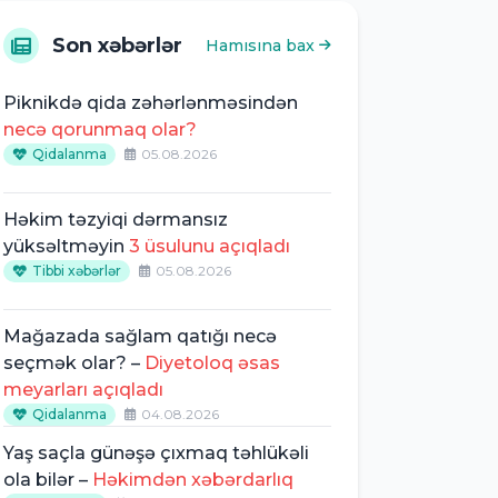
Son xəbərlər
Hamısına bax
Piknikdə qida zəhərlənməsindən
necə qorunmaq olar?
Qidalanma
05.08.2026
Həkim təzyiqi dərmansız
yüksəltməyin
3 üsulunu açıqladı
Tibbi xəbərlər
05.08.2026
Mağazada sağlam qatığı necə
seçmək olar? –
Diyetoloq əsas
meyarları açıqladı
Qidalanma
04.08.2026
Yaş saçla günəşə çıxmaq təhlükəli
ola bilər –
Həkimdən xəbərdarlıq