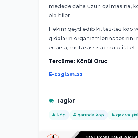
mədədə daha uzun qalmasına, köp
ola bilər.
Həkim qeyd edib ki, tez-tez köp v
qidaların orqanizmlərinə təsirini
edərsə, mütəxəssisə müraciət etmə
Tərcümə: Könül Oruc
E-saglam.az
Taglər
köp
qarında köp
qaz və şiş