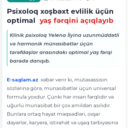
Psixoloq xoşbəxt evlilik üçün
optimal
yaş fərqini açıqlayıb
Klinik psixoloq Yelena İlyina uzunmüddətli
və harmonik münasibətlər üçün
tərəfdaşlar arasındakı optimal yaş fərqi
barədə danışıb.
E-saglam.az
xəbər verir ki, m
ütəxəssisin
sözlərinə görə, münasibətlər üçün universal
formula yoxdur. Çünki hər insan fərqlidir və
uğurlu münasibət bir çox amildən asılıdır.
Bunlara ortaq həyat məqsədləri, oxşar
dəyərlər, karyera, istirahət və uşaq tərbiyəsinə