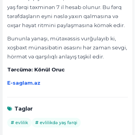
yaş fərqi təxminən 7 il hesab olunur. Bu fərq
tərəfdaşların eyni nəslə yaxın qalmasına və
oxşar həyat ritmini paylaşmasına kömək edir.
Bununla yanaşı, mütəxəssis vurğulayıb ki,
xoşbəxt münasibətin əsasını hər zaman sevgi,
hörmət və qarşılıqlı anlayış təşkil edir.
Tərcümə: Könül Oruc
E-saglam.az
Taglər
evlilik
evlilikdə yaş fərqi