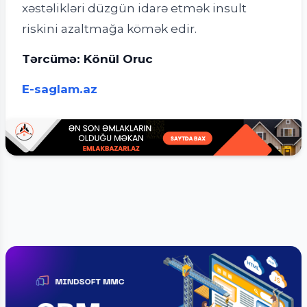
xəstəlikləri düzgün idarə etmək insult
riskini azaltmağa kömək edir.
Tərcümə: Könül Oruc
E-saglam.az