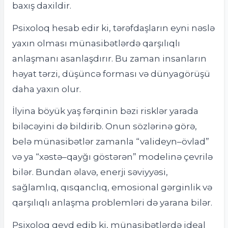
baxış daxildir.
Psixoloq hesab edir ki, tərəfdaşların eyni nəslə
yaxın olması münasibətlərdə qarşılıqlı
anlaşmanı asanlaşdırır. Bu zaman insanların
həyat tərzi, düşüncə forması və dünyagörüşü
daha yaxın olur.
İlyina böyük yaş fərqinin bəzi risklər yarada
biləcəyini də bildirib. Onun sözlərinə görə,
belə münasibətlər zamanla “valideyn–övlad”
və ya “xəstə–qayğı göstərən” modelinə çevrilə
bilər. Bundan əlavə, enerji səviyyəsi,
sağlamlıq, qısqanclıq, emosional gərginlik və
qarşılıqlı anlaşma problemləri də yarana bilər.
Psixoloq qeyd edib ki, münasibətlərdə ideal