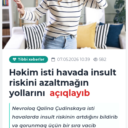
07.05.2026 10:39
582
Tibbi xəbərlər
Həkim isti havada insult
riskini azaltmağın
yollarını
açıqlayıb
Nevroloq Qalina Çudinskaya isti
havalarda insult riskinin artdığını bildirib
və qorunmaq üçün bir sıra vacib