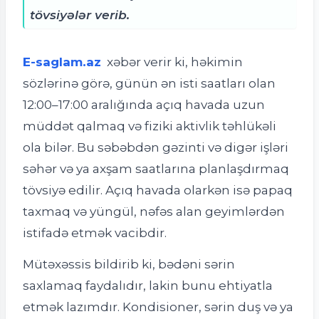
tövsiyələr verib.
E-saglam.az
xəbər verir ki,
həkimin
sözlərinə görə, günün ən isti saatları olan
12:00–17:00 aralığında açıq havada uzun
müddət qalmaq və fiziki aktivlik təhlükəli
ola bilər. Bu səbəbdən gəzinti və digər işləri
səhər və ya axşam saatlarına planlaşdırmaq
tövsiyə edilir. Açıq havada olarkən isə papaq
taxmaq və yüngül, nəfəs alan geyimlərdən
istifadə etmək vacibdir.
Mütəxəssis bildirib ki, bədəni sərin
saxlamaq faydalıdır, lakin bunu ehtiyatla
etmək lazımdır. Kondisioner, sərin duş və ya