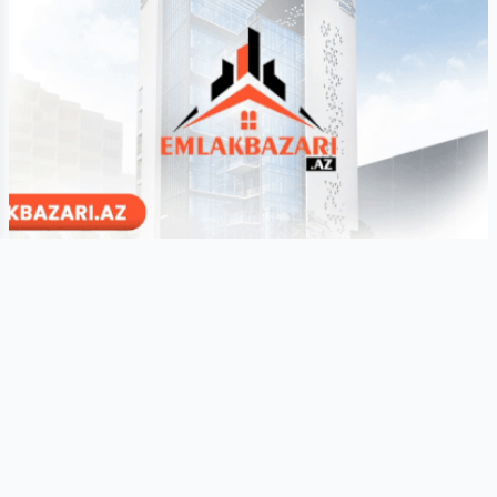
Son xəbərlər
Hamısına bax
30 yaşdan sonra yaranan qeyri-adi istəklərin
səbəbi nədir? -
Psixoloq açıqladı