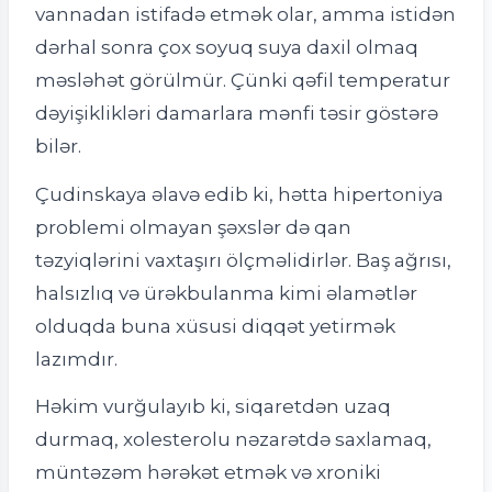
vannadan istifadə etmək olar, amma istidən
dərhal sonra çox soyuq suya daxil olmaq
məsləhət görülmür. Çünki qəfil temperatur
dəyişiklikləri damarlara mənfi təsir göstərə
bilər.
Çudinskaya əlavə edib ki, hətta hipertoniya
problemi olmayan şəxslər də qan
təzyiqlərini vaxtaşırı ölçməlidirlər. Baş ağrısı,
halsızlıq və ürəkbulanma kimi əlamətlər
olduqda buna xüsusi diqqət yetirmək
lazımdır.
Həkim vurğulayıb ki, siqaretdən uzaq
durmaq, xolesterolu nəzarətdə saxlamaq,
müntəzəm hərəkət etmək və xroniki