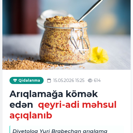
15.05.2026 15:25
614
Qidalanma
Arıqlamağa kömək
edən
qeyri-adi məhsul
açıqlanıb
Diyetoloq Yuri Brabechan arıqlama