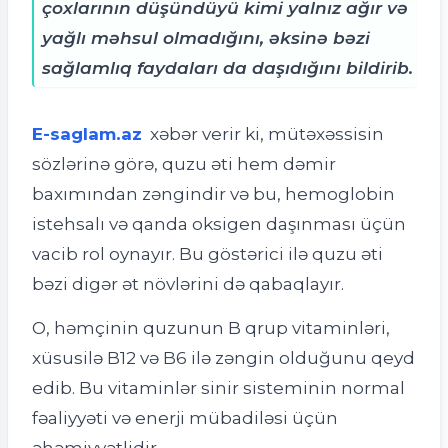
çoxlarının düşündüyü kimi yalnız ağır və
yağlı məhsul olmadığını, əksinə bəzi
sağlamlıq faydaları da daşıdığını bildirib.
E-saglam.az
xəbər verir ki, m
ütəxəssisin
sözlərinə görə, quzu əti hem dəmir
baxımından zəngindir və bu, hemoglobin
istehsalı və qanda oksigen daşınması üçün
vacib rol oynayır. Bu göstərici ilə quzu əti
bəzi digər ət növlərini də qabaqlayır.
O, həmçinin quzunun B qrup vitaminləri,
xüsusilə B12 və B6 ilə zəngin olduğunu qeyd
edib. Bu vitaminlər sinir sisteminin normal
fəaliyyəti və enerji mübadiləsi üçün
əhəmiyyətlidir.