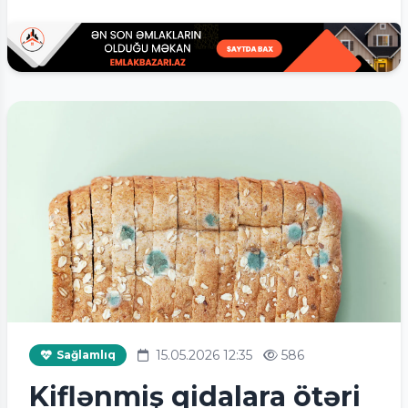
15.05.2026 12:35
586
Sağlamlıq
Kiflənmiş qidalara ötəri