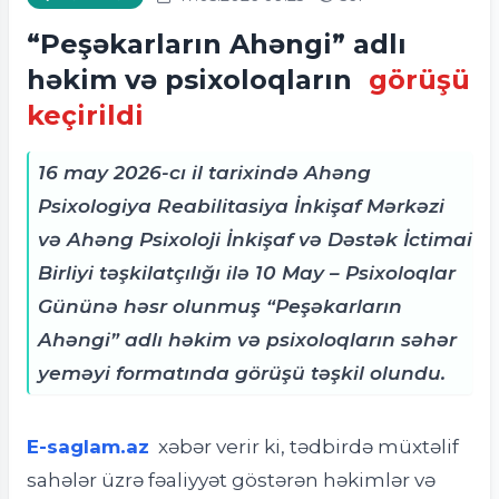
“Peşəkarların Ahəngi” adlı
həkim və psixoloqların
görüşü
keçirildi
16 may 2026-cı il tarixində Ahəng
Psixologiya Reabilitasiya İnkişaf Mərkəzi
və Ahəng Psixoloji İnkişaf və Dəstək İctimai
Birliyi təşkilatçılığı ilə 10 May – Psixoloqlar
Gününə həsr olunmuş “Peşəkarların
Ahəngi” adlı həkim və psixoloqların səhər
yeməyi formatında görüşü təşkil olundu.
E-saglam.az
xəbər verir ki, t
ədbirdə müxtəlif
sahələr üzrə fəaliyyət göstərən həkimlər və