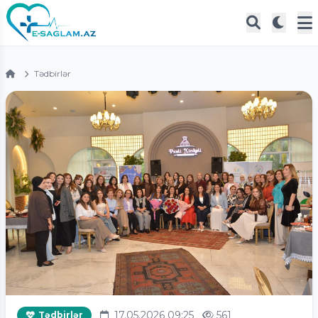
Tədbirlər
17.05.2026 09:25
561
Tədbirlər