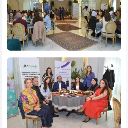
Tam ölçüdə bax
5