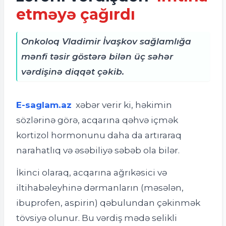
etməyə çağırdı
Onkoloq Vladimir İvaşkov sağlamlığa
mənfi təsir göstərə bilən üç səhər
vərdişinə diqqət çəkib.
E-saglam.az
xəbər verir ki, h
əkimin
sözlərinə görə, acqarına qəhvə içmək
kortizol hormonunu daha da artıraraq
narahatlıq və əsəbiliyə səbəb ola bilər.
İkinci olaraq, acqarına ağrıkəsici və
iltihabəleyhinə dərmanların (məsələn,
ibuprofen, aspirin) qəbulundan çəkinmək
tövsiyə olunur. Bu vərdiş mədə selikli