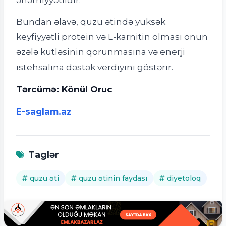
Bundan əlavə, quzu ətində yüksək
keyfiyyətli protein və L-karnitin olması onun
əzələ kütləsinin qorunmasına və enerji
istehsalına dəstək verdiyini göstərir.
Tərcümə: Könül Oruc
E-saglam.az
Taglər
quzu əti
quzu ətinin faydası
diyetoloq