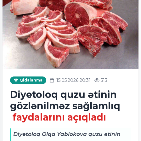
15.05.2026 20:31
513
Qidalanma
Diyetoloq quzu ətinin
gözlənilməz sağlamlıq
faydalarını açıqladı
Diyetoloq Olqa Yablokova quzu ətinin