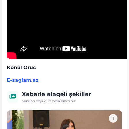
Könül Oruc
E-saglam.az
Xəbərlə əlaqəli şəkillər
Şəkilləri böyüdüb baxa bilərsiniz
1