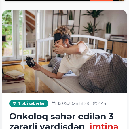
15.05.2026 18:29
444
Tibbi xəbərlər
Onkoloq səhər edilən 3
zərərli vərdişdən
imtina