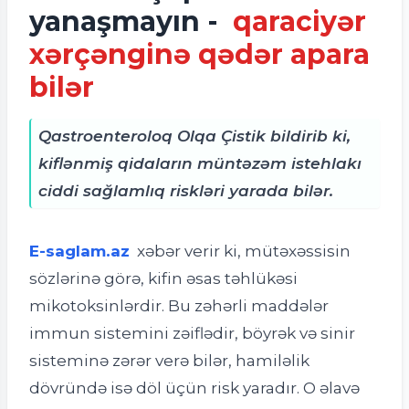
yanaşmayın -
qaraciyər
xərçənginə qədər apara
bilər
Qastroenteroloq Olqa Çistik bildirib ki,
kiflənmiş qidaların müntəzəm istehlakı
ciddi sağlamlıq riskləri yarada bilər.
E-saglam.az
xəbər verir ki, m
ütəxəssisin
sözlərinə görə, kifin əsas təhlükəsi
mikotoksinlərdir. Bu zəhərli maddələr
immun sistemini zəiflədir, böyrək və sinir
sisteminə zərər verə bilər, hamiləlik
dövründə isə döl üçün risk yaradır. O əlavə