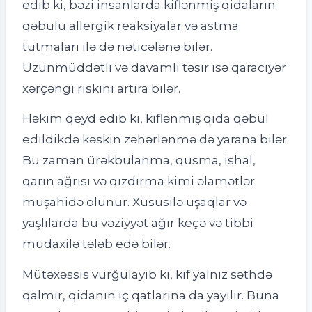
edib ki, bəzi insanlarda kiflənmiş qidaların
qəbulu allergik reaksiyalar və astma
tutmaları ilə də nəticələnə bilər.
Uzunmüddətli və davamlı təsir isə qaraciyər
xərçəngi riskini artıra bilər.
Həkim qeyd edib ki, kiflənmiş qida qəbul
edildikdə kəskin zəhərlənmə də yarana bilər.
Bu zaman ürəkbulanma, qusma, ishal,
qarın ağrısı və qızdırma kimi əlamətlər
müşahidə olunur. Xüsusilə uşaqlar və
yaşlılarda bu vəziyyət ağır keçə və tibbi
müdaxilə tələb edə bilər.
Mütəxəssis vurğulayıb ki, kif yalnız səthdə
qalmır, qidanın iç qatlarına da yayılır. Buna