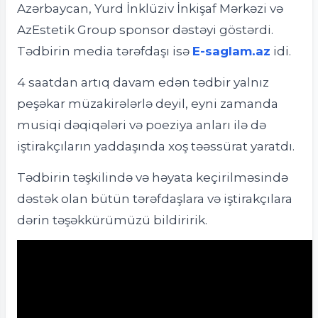
Azərbaycan, Yurd İnklüziv İnkişaf Mərkəzi və
AzEstetik Group sponsor dəstəyi göstərdi.
Tədbirin media tərəfdaşı isə
E-saglam.az
idi.
4 saatdan artıq davam edən tədbir yalnız
peşəkar müzakirələrlə deyil, eyni zamanda
musiqi dəqiqələri və poeziya anları ilə də
iştirakçıların yaddaşında xoş təəssürat yaratdı.
Tədbirin təşkilində və həyata keçirilməsində
dəstək olan bütün tərəfdaşlara və iştirakçılara
dərin təşəkkürümüzü bildiririk.