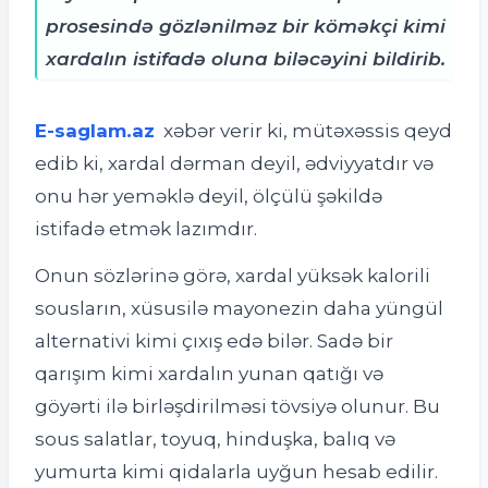
prosesində gözlənilməz bir köməkçi kimi
xardalın istifadə oluna biləcəyini bildirib.
E-saglam.az
xəbər verir ki, m
ütəxəssis qeyd
edib ki, xardal dərman deyil, ədviyyatdır və
onu hər yeməklə deyil, ölçülü şəkildə
istifadə etmək lazımdır.
Onun sözlərinə görə, xardal yüksək kalorili
sousların, xüsusilə mayonezin daha yüngül
alternativi kimi çıxış edə bilər. Sadə bir
qarışım kimi xardalın yunan qatığı və
göyərti ilə birləşdirilməsi tövsiyə olunur. Bu
sous salatlar, toyuq, hinduşka, balıq və
yumurta kimi qidalarla uyğun hesab edilir.