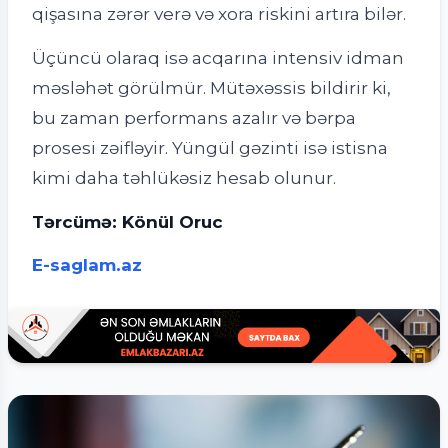
qişasına zərər verə və xora riskini artıra bilər.
Üçüncü olaraq isə acqarına intensiv idman
məsləhət görülmür. Mütəxəssis bildirir ki,
bu zaman performans azalır və bərpa
prosesi zəifləyir. Yüngül gəzinti isə istisna
kimi daha təhlükəsiz hesab olunur.
Tərcümə: Könül Oruc
E-saglam.az