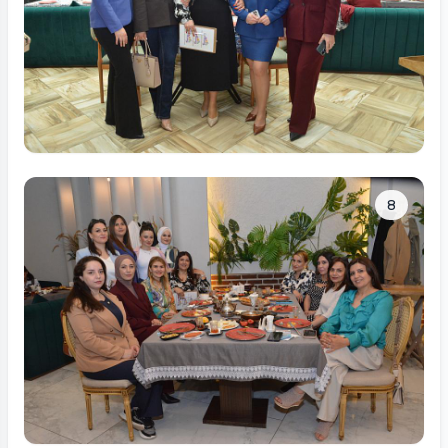
Tam ölçüdə bax
8