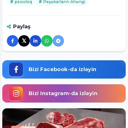
psixoloq
Peşəkarların Ahəngi
Paylaş
𝕏
Bizi Facebook-da izləyin
Bizi Instagram-da izləyin