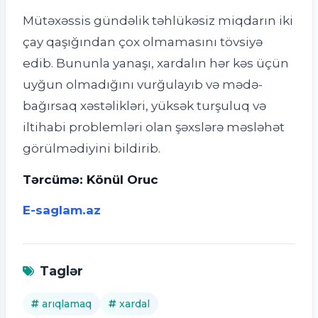
Mütəxəssis gündəlik təhlükəsiz miqdarın iki
çay qaşığından çox olmamasını tövsiyə
edib. Bununla yanaşı, xardalın hər kəs üçün
uyğun olmadığını vurğulayıb və mədə-
bağırsaq xəstəlikləri, yüksək turşuluq və
iltihabi problemləri olan şəxslərə məsləhət
görülmədiyini bildirib.
Tərcümə: Könül Oruc
E-saglam.az
Taglər
arıqlamaq
xardal