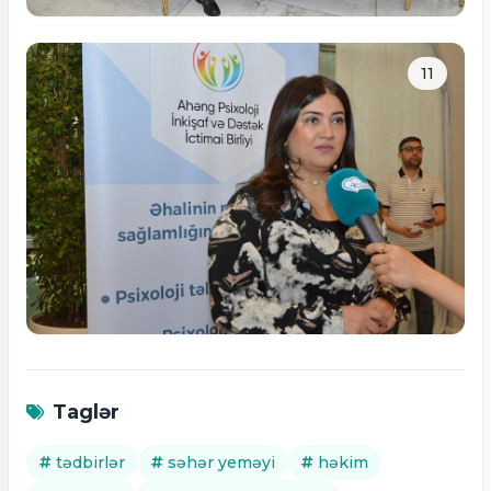
Tam ölçüdə bax
11
Tam ölçüdə bax
Taglər
tədbirlər
səhər yeməyi
həkim