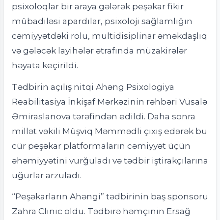
psixoloqlar bir araya gələrək peşəkar fikir
mübadiləsi apardılar, psixoloji sağlamlığın
cəmiyyətdəki rolu, multidisiplinar əməkdaşlıq
və gələcək layihələr ətrafında müzakirələr
həyata keçirildi.
Tədbirin açılış nitqi Ahəng Psixologiya
Reabilitasiya İnkişaf Mərkəzinin rəhbəri Vüsalə
Əmiraslanova tərəfindən edildi. Daha sonra
millət vəkili Müşviq Məmmədli çıxış edərək bu
cür peşəkar platformaların cəmiyyət üçün
əhəmiyyətini vurğuladı və tədbir iştirakçılarına
uğurlar arzuladı.
“Peşəkarların Ahəngi” tədbirinin baş sponsoru
Zahra Clinic oldu. Tədbirə həmçinin Ersağ