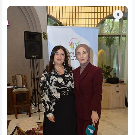
Tam ölçüdə bax
9