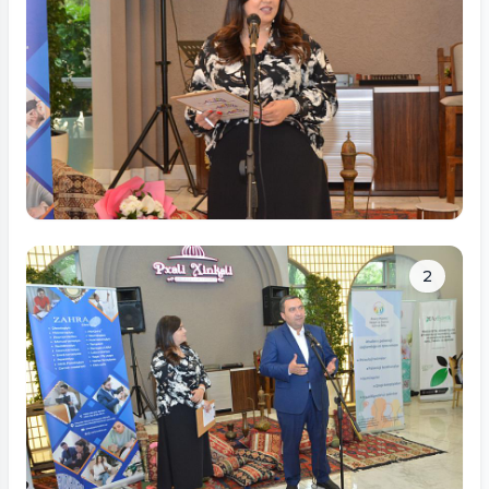
Tam ölçüdə bax
2