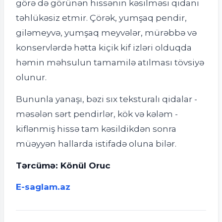
görə də görünən hissənin kəsilməsi qidanı
təhlükəsiz etmir. Çörək, yumşaq pendir,
giləmeyvə, yumşaq meyvələr, mürəbbə və
konservlərdə hətta kiçik kif izləri olduqda
həmin məhsulun tamamilə atılması tövsiyə
olunur.
Bununla yanaşı, bəzi sıx teksturalı qidalar -
məsələn sərt pendirlər, kök və kələm -
kiflənmiş hissə tam kəsildikdən sonra
müəyyən hallarda istifadə oluna bilər.
Tərcümə: Könül Oruc
E-saglam.az