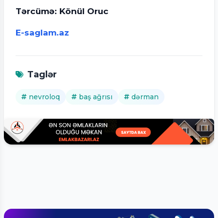
Tərcümə: Könül Oruc
E-saglam.az
Taglər
nevroloq
baş ağrısı
dərman