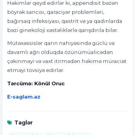
Həkimlər qeyd edirlər ki, appendisit bəzən
böyrək sancısı, qaraciyər problemləri,
bağırsaq infeksiyası, qastrit və ya qadınlarda
bəzi ginekoloji xəstəliklərlə qarışdırıla bilər.
Mütəxəssislər qarın nahiyəsində güclü və
davamlı ağrı olduqda özünümüalicədən
çəkinməyi və vaxt itirmədən həkimə müraciət
etməyi tövsiyə edirlər.
Tərcümə: Könül Oruc
E-saglam.az
Taglər