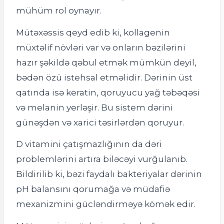
mühüm rol oynayır.
Mütəxəssis qeyd edib ki, kollagenin
müxtəlif növləri var və onların bəzilərini
hazır şəkildə qəbul etmək mümkün deyil,
bədən özü istehsal etməlidir. Dərinin üst
qatında isə keratin, qoruyucu yağ təbəqəsi
və melanin yerləşir. Bu sistem dərini
günəşdən və xarici təsirlərdən qoruyur.
D vitamini çatışmazlığının da dəri
problemlərini artıra biləcəyi vurğulanıb.
Bildirilib ki, bəzi faydalı bakteriyalar dərinin
pH balansını qorumağa və müdafiə
mexanizmini gücləndirməyə kömək edir.