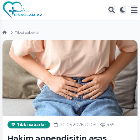
Tibbi xəbərlər
20.05.2026 10:04
469
Tibbi xəbərlər
Həkim appendisitin əsas