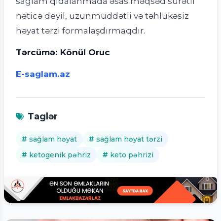
sağlam qidalanmada əsas məqsəd sürətli
nəticə deyil, uzunmüddətli və təhlükəsiz
həyat tərzi formalaşdırmaqdır.
Tərcümə: Könül Oruc
E-saglam.az
Taglər
sağlam həyat
sağlam həyat tərzi
ketogenik pəhriz
keto pəhrizi