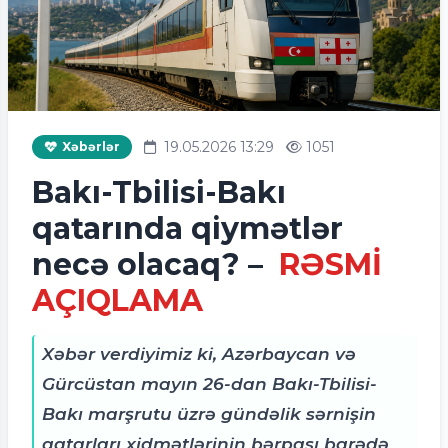
19.05.2026 13:29
1051
Xəbərlər
Bakı-Tbilisi-Bakı
qatarında qiymətlər
necə olacaq? –
RƏSMİ
AÇIQLAMA
Xəbər verdiyimiz ki, Azərbaycan və
Gürcüstan mayın 26-dan Bakı-Tbilisi-
Bakı marşrutu üzrə gündəlik sərnişin
qatarları xidmətlərinin bərpası barədə