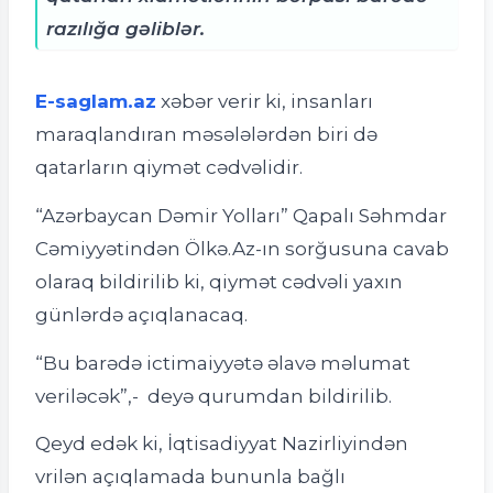
razılığa gəliblər.
E-saglam.az
xəbər verir ki, insanları
maraqlandıran məsələlərdən biri də
qatarların qiymət cədvəlidir.
“Azərbaycan Dəmir Yolları” Qapalı Səhmdar
Cəmiyyətindən
Ölkə.Az-ın sorğusuna cavab
olaraq bildirilib ki, qiymət cədvəli yaxın
günlərdə açıqlanacaq.
“Bu barədə ictimaiyyətə əlavə məlumat
veriləcək”,- deyə qurumdan bildirilib.
Qeyd edək ki, İqtisadiyyat Nazirliyindən
vrilən açıqlamada bununla bağlı