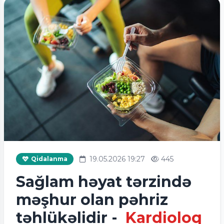
19.05.2026 19:27
445
Qidalanma
Sağlam həyat tərzində
məşhur olan pəhriz
təhlükəlidir -
Kardioloq