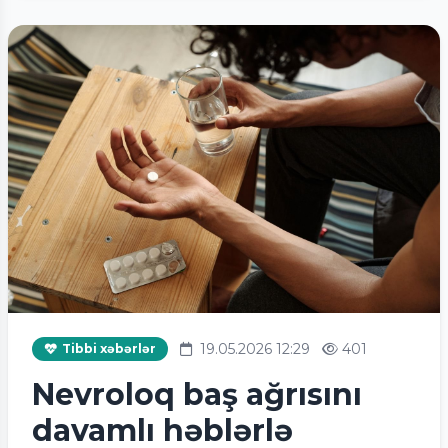
19.05.2026 12:29
401
Tibbi xəbərlər
Nevroloq baş ağrısını
davamlı həblərlə