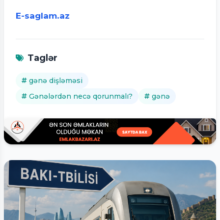
E-saglam.az
Taglər
gənə dişləməsi
Gənələrdən necə qorunmalı?
gənə