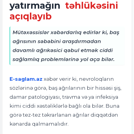
yatırmağın
təhlükəsini
açıqlayıb
Mütəxəssislər xəbərdarlıq edirlər ki, baş
ağrısının səbəbini araşdırmadan
davamlı ağrıkəsici qəbul etmək ciddi
sağlamlıq problemlərinə yol aça bilər.
E-saglam.az
xəbər verir ki, n
evroloqların
sözlərinə görə, baş ağrılarının bir hissəsi şiş,
damar patologiyası, travma və ya infeksiya
kimi ciddi xəstəliklərlə bağlı ola bilər. Buna
görə tez-tez təkrarlanan ağrılar diqqətdən
kənarda qalmamalıdır.