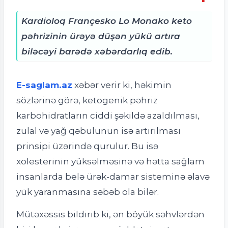
Kardioloq Françesko Lo Monako keto
pəhrizinin ürəyə düşən yükü artıra
biləcəyi barədə xəbərdarlıq edib.
E-saglam.az
xəbər verir ki, h
əkimin
sözlərinə görə, ketogenik pəhriz
karbohidratların ciddi şəkildə azaldılması,
zülal və yağ qəbulunun isə artırılması
prinsipi üzərində qurulur. Bu isə
xolesterinin yüksəlməsinə və hətta sağlam
insanlarda belə ürək-damar sisteminə əlavə
yük yaranmasına səbəb ola bilər.
Mütəxəssis bildirib ki, ən böyük səhvlərdən