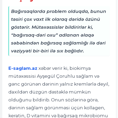
Bağırsaqlarda problem olduqda, bunun
təsiri çox vaxt ilk olaraq dəridə özünü
göstərir. Mütəxəssislər bildirirlər ki,
“bağırsaq-dəri oxu” adlanan əlaqə
səbəbindən bağırsaq sağlamlığı ilə dəri
vəziyyəti bir-biri ilə sıx bağlıdır.
E-saglam.az
xəbər verir ki, b
iokimya
mütəxəssisi Ayşegül Çoruhlu sağlam və
gənc görünən dərinin yalnız kremlərlə deyil,
daxildən düzgün dəstəklə mümkün
olduğunu bildirib. Onun sözlərinə görə,
dərinin sağlam görünməsi üçün kollagen,
keratin, D vitamini və bağırsaq mikrobiomu