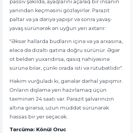
passiv şəkildə, ayaqlarını açaraq bir insanın
yanından keçməsini gözləyirlər. Parazit
paltar və ya dəriyə yapışır və sonra yavaş-
yavaş sürünərək ən uyğun yeri axtarır:
"Əksər hallarda budların içinə və ya arxasına,
eləcə də dizaltı qatına doğru sürünür. Əgər
ot beldən yuxarıdırsa, qasıq nahiyəsinə
sürünə bilər, çünki orada isti və rütubətlidir".
Həkim vurğuladı ki, gənələr dərhal yapışmır.
Onların dişləmə yeri hazırlamaq üçün
təxminən 24 saatı var. Parazit şalvarınızın
altına girərsə, uzun müddət sürünərək
həssas bir yer seçəcək.
Tərcümə: Könül Oruc