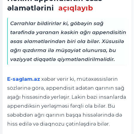
əlamətlərini
açıqlayıb
Cərrahlar bildirirlər ki, göbəyin sağ
tərəfində yaranan kəskin ağrı appendisitin
əsas əlamətlərindən biri ola bilər. Xüsusilə
ağrı qızdırma ilə müşayiət olunursa, bu
vəziyyət diqqətlə qiymətləndirilməlidir.
E-saglam.az
xəbər verir ki, m
ütəxəssislərin
sözlərinə görə, appendisit adətən qarının sağ
aşağı hissəsində yerləşir. Lakin bəzi insanlarda
appendiksin yerləşməsi fərqli ola bilər. Bu
səbəbdən ağrı qarının başqa hissələrində də
hiss edilə və diaqnozu çətinləşdirə bilər.