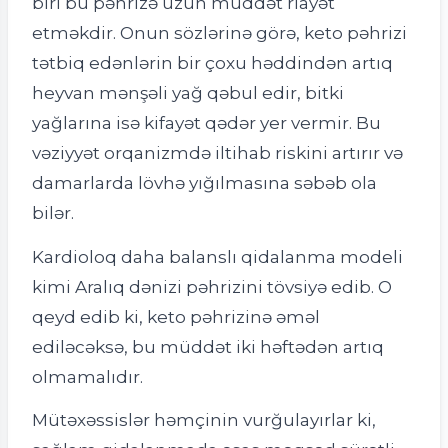
biri bu pəhrizə uzun müddət riayət
etməkdir. Onun sözlərinə görə, keto pəhrizi
tətbiq edənlərin bir çoxu həddindən artıq
heyvan mənşəli yağ qəbul edir, bitki
yağlarına isə kifayət qədər yer vermir. Bu
vəziyyət orqanizmdə iltihab riskini artırır və
damarlarda lövhə yığılmasına səbəb ola
bilər.
Kardioloq daha balanslı qidalanma modeli
kimi Aralıq dənizi pəhrizini tövsiyə edib. O
qeyd edib ki, keto pəhrizinə əməl
ediləcəksə, bu müddət iki həftədən artıq
olmamalıdır.
Mütəxəssislər həmçinin vurğulayırlar ki,