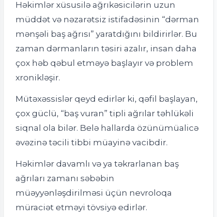
Həkimlər xüsusilə ağrıkəsicilərin uzun
müddət və nəzarətsiz istifadəsinin “dərman
mənşəli baş ağrısı” yaratdığını bildirirlər. Bu
zaman dərmanların təsiri azalır, insan daha
çox həb qəbul etməyə başlayır və problem
xronikləşir.
Mütəxəssislər qeyd edirlər ki, qəfil başlayan,
çox güclü, “baş vuran” tipli ağrılar təhlükəli
siqnal ola bilər. Belə hallarda özünümüalicə
əvəzinə təcili tibbi müayinə vacibdir.
Həkimlər davamlı və ya təkrarlanan baş
ağrıları zamanı səbəbin
müəyyənləşdirilməsi üçün nevroloqa
müraciət etməyi tövsiyə edirlər.