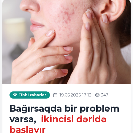
19.05.2026 17:13
347
Tibbi xəbərlər
Bağırsaqda bir problem
varsa,
ikincisi dəridə
başlayır