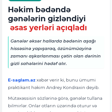
Həkim bədəndə
gənələrin gizləndiyi
əsas yerləri açıqladı
Gənələr əksər hallarda bədənin aşağı
hissəsinə yapışaraq, özünümüayinə
zamanı aşkarlanması çətin olan dərinin
gizli sahələrini hədəf alır.
E-saglam.az
xəbər verir ki, bunu ü
mumi
praktikant həkim Andrey Kondraxin deyib.
Mütəxəssisin sözlərinə görə, gənələr tullana
bilmirlər. Onlar otların üzərində oturur və