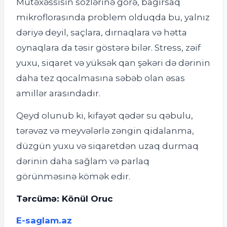
Mütəxəssisin sözlərinə görə, bağırsaq
mikroflorasında problem olduqda bu, yalnız
dəriyə deyil, saçlara, dırnaqlara və hətta
oynaqlara da təsir göstərə bilər. Stress, zəif
yuxu, siqaret və yüksək qan şəkəri də dərinin
daha tez qocalmasına səbəb olan əsas
amillər arasındadır.
Qeyd olunub ki, kifayət qədər su qəbulu,
tərəvəz və meyvələrlə zəngin qidalanma,
düzgün yuxu və siqaretdən uzaq durmaq
dərinin daha sağlam və parlaq
görünməsinə kömək edir.
Tərcümə: Könül Oruc
E-saglam.az