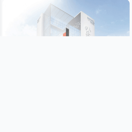
Son xəbərlər
Hamısına bax