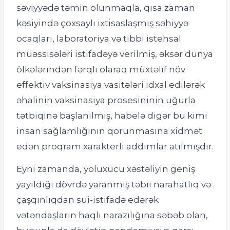
səviyyədə təmin olunmaqla, qısa zaman
kəsiyində çoxsaylı ixtisaslaşmış səhiyyə
ocaqları, laboratoriya və tibbi istehsal
müəssisələri istifadəyə verilmiş, əksər dünya
ölkələrindən fərqli olaraq müxtəlif növ
effektiv vaksinasiya vasitələri idxal edilərək
əhalinin vaksinasiya prosesininin uğurla
tətbiqinə başlanılmış, habelə digər bu kimi
insan sağlamlığının qorunmasına xidmət
edən proqram xarakterli addımlar atılmışdır.
Eyni zamanda, yoluxucu xəstəliyin geniş
yayıldığı dövrdə yaranmış təbii narahatlıq və
çaşqınlıqdan sui-istifadə edərək
vətəndaşların haqlı narazılığına səbəb olan,