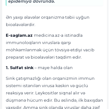
epidemiya dövründə.
Ən yaxşı əlavələr orqanizmə təbii uyğun
bioəlavələrdir.
E-saglam.az
medicina.az-a istinadla
immunoloqların viruslara qarşı
möhkəmlənmək üçün tövsiyə etdiyi vacib
preparat və bioəlavələri təqdim edir.
1. Sulfat sink
– maye halda olan
Sink çatışmazlığı olan orqanizmin immun
sistemi istənilən virusa kəskin və güclü
reaksiya verir. Leykositlər siqnal alır və
düşmənə hücum edir. Bu əslində, ilk baxışdan
yaxşıdır. Amma sink olanda viruslar daha zəif