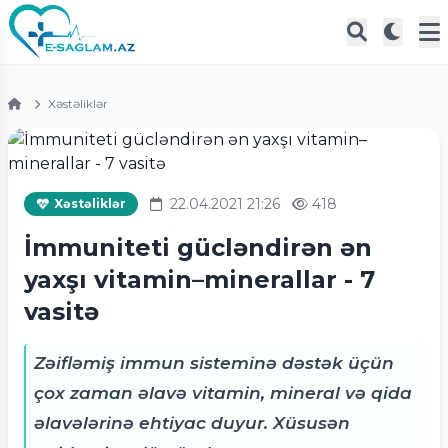
Xəstəliklər
22.04.2021 21:26
418
Xəstəliklər
İmmuniteti gücləndirən ən
yaxşı vitamin–minerallar - 7
vasitə
Zəifləmiş immun sisteminə dəstək üçün
çox zaman əlavə vitamin, mineral və qida
əlavələrinə ehtiyac duyur. Xüsusən