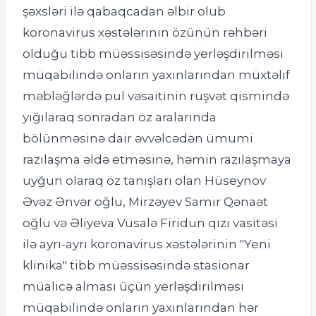
şəxsləri ilə qabaqcadan əlbir olub
koronavirus xəstələrinin özünün rəhbəri
olduğu tibb müəssisəsində yerləşdirilməsi
müqabilində onların yaxınlarından müxtəlif
məbləğlərdə pul vəsaitinin rüşvət qismində
yığılaraq sonradan öz aralarında
bölünməsinə dair əvvəlcədən ümumi
razılaşma əldə etməsinə, həmin razılaşmaya
uyğun olaraq öz tanışları olan Hüseynov
Əvəz Ənvər oğlu, Mirzəyev Samir Qənaət
oğlu və Əliyeva Vüsalə Firidun qızı vasitəsi
ilə ayrı-ayrı koronavirus xəstələrinin "Yeni
klinika" tibb müəssisəsində stasionar
müalicə alması üçün yerləşdirilməsi
müqabilində onların yaxınlarından hər