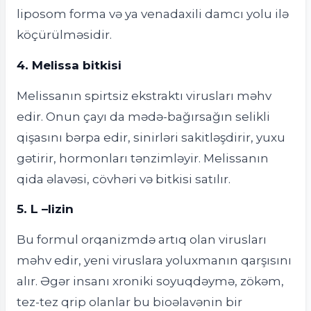
liposom forma və ya venadaxili damcı yolu ilə
köçürülməsidir.
4. Melissa bitkisi
Melissanın spirtsiz ekstraktı virusları məhv
edir. Onun çayı da mədə-bağırsağın selikli
qişasını bərpa edir, sinirləri sakitləşdirir, yuxu
gətirir, hormonları tənzimləyir. Melissanın
qida əlavəsi, cövhəri və bitkisi satılır.
5. L –lizin
Bu formul orqanizmdə artıq olan virusları
məhv edir, yeni viruslara yoluxmanın qarşısını
alır. Əgər insanı xroniki soyuqdəymə, zökəm,
tez-tez qrip olanlar bu bioəlavənin bir