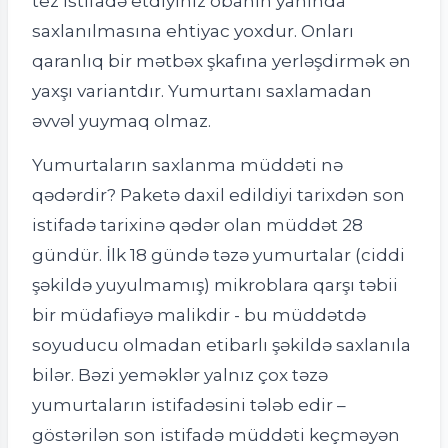
tez istifadə etdiyiniz obanın yanında
saxlanılmasına ehtiyac yoxdur. Onları
qaranlıq bir mətbəx şkafına yerləşdirmək ən
yaxşı variantdır. Yumurtanı saxlamadan
əvvəl yuymaq olmaz.
Yumurtaların saxlanma müddəti nə
qədərdir? Paketə daxil edildiyi tarixdən son
istifadə tarixinə qədər olan müddət 28
gündür. İlk 18 gündə təzə yumurtalar (ciddi
şəkildə yuyulmamış) mikroblara qarşı təbii
bir müdafiəyə malikdir - bu müddətdə
soyuducu olmadan etibarlı şəkildə saxlanıla
bilər. Bəzi yeməklər yalnız çox təzə
yumurtaların istifadəsini tələb edir –
göstərilən son istifadə müddəti keçməyən