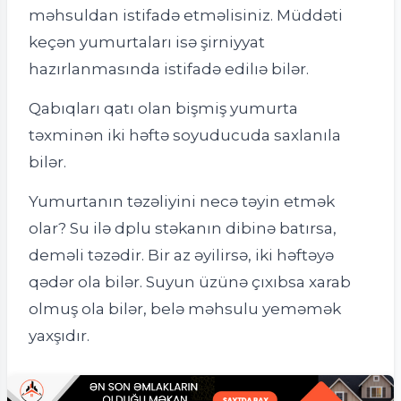
məhsuldan istifadə etməlisiniz. Müddəti
keçən yumurtaları isə şirniyyat
hazırlanmasında istifadə edilıə bilər.
Qabıqları qatı olan bişmiş yumurta
təxminən iki həftə soyuducuda saxlanıla
bilər.
Yumurtanın təzəliyini necə təyin etmək
olar? Su ilə dplu stəkanın dibinə batırsa,
deməli təzədir. Bir az əyilirsə, iki həftəyə
qədər ola bilər. Suyun üzünə çıxıbsa xarab
olmuş ola bilər, belə məhsulu yeməmək
yaxşıdır.