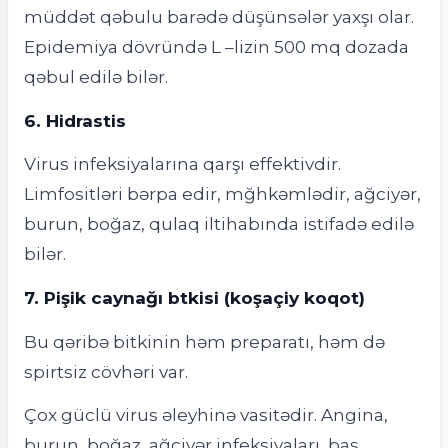
müddət qəbulu barədə düşünsələr yaxşı olar.
Epidemiya dövründə L –lizin 500 mq dozada
qəbul edilə bilər.
6. Hidrastis
Virus infeksiyalarına qarşı effektivdir.
Limfositləri bərpa edir, mğhkəmlədir, ağciyər,
burun, boğaz, qulaq iltihabında istifadə edilə
bilər.
7. Pişik caynağı btkisi (koşaçiy koqot)
Bu qəribə bitkinin həm preparatı, həm də
spirtsiz cövhəri var.
Çox güclü virus əleyhinə vasitədir. Angina,
burun, boğaz, ağciyər infeksiyaları, baş