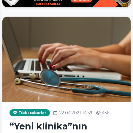
22.04.2021 14:59
436
Tibbi xəbərlər
“Yeni klinika”nın