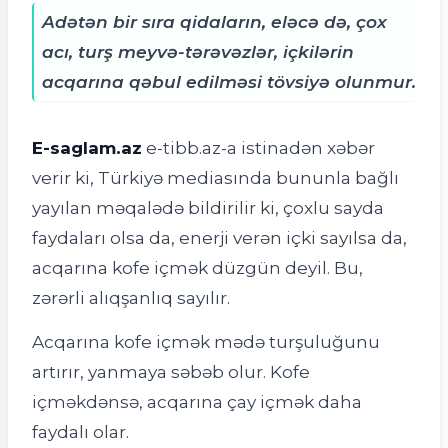
Adətən bir sıra qidaların, eləcə də, çox
acı, turş meyvə-tərəvəzlər, içkilərin
acqarına qəbul edilməsi tövsiyə olunmur.
E-saglam.az
e-tibb.az-a istinadən xəbər
verir ki, Türkiyə mediasında bununla bağlı
yayılan məqalədə bildirilir ki, çoxlu sayda
faydaları olsa da, enerji verən içki sayılsa da,
acqarına kofe içmək düzgün deyil. Bu,
zərərli alıqşanlıq sayılır.
Acqarına kofe içmək mədə turşuluğunu
artırır, yanmaya səbəb olur. Kofe
içməkdənsə, acqarına çay içmək daha
faydalı olar.