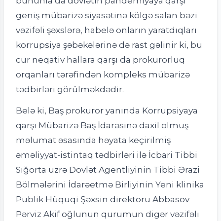
bununla da dövlətin pandemiyaya qarşı
geniş mübarizə siyasətinə kölgə salan bəzi
vəzifəli şəxslərə, habelə onların yaratdıqları
korrupsiya şəbəkələrinə də rast gəlinir ki, bu
cür neqativ hallara qarşı da prokurorluq
orqanları tərəfindən kompleks mübarizə
tədbirləri görülməkdədir.
Belə ki, Baş prokuror yanında Korrupsiyaya
qarşı Mübarizə Baş İdarəsinə daxil olmuş
məlumat əsasında həyata keçirilmiş
əməliyyat-istintaq tədbirləri ilə İcbari Tibbi
Sığorta üzrə Dövlət Agentliyinin Tibbi Ərazi
Bölmələrini İdarəetmə Birliyinin Yeni klinika
Publik Hüquqi Şəxsin direktoru Abbasov
Pərviz Akif oğlunun qurumun digər vəzifəli