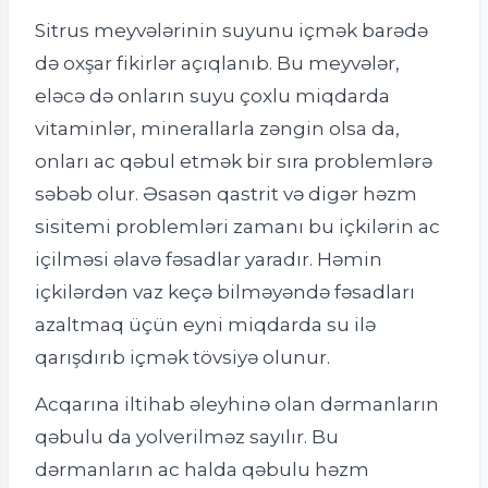
Sitrus meyvələrinin suyunu içmək barədə
də oxşar fikirlər açıqlanıb. Bu meyvələr,
eləcə də onların suyu çoxlu miqdarda
vitaminlər, minerallarla zəngin olsa da,
onları ac qəbul etmək bir sıra problemlərə
səbəb olur. Əsasən qastrit və digər həzm
sisitemi problemləri zamanı bu içkilərin ac
içilməsi əlavə fəsadlar yaradır. Həmin
içkilərdən vaz keçə bilməyəndə fəsadları
azaltmaq üçün eyni miqdarda su ilə
qarışdırıb içmək tövsiyə olunur.
Acqarına iltihab əleyhinə olan dərmanların
qəbulu da yolverilməz sayılır. Bu
dərmanların ac halda qəbulu həzm