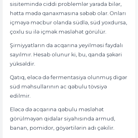
sisitemində ciddi problemlər yarada bilər,
hətta mədə qanaxmasına səbəb olar. Onları
içməyə məcbur olanda südlə, süd yoxdursa,
çoxlu su ilə içmək məsləhət görülür.
Şirniyyatların da acqarına yeyilməsi faydalı
sayılmır. Hesab olunur ki, bu, qanda şəkəri
yüksəldir.
Qatıq, eləcə də fermentasiya olunmuş digər
süd məhsullarının ac qəbulu tövsiyə
edilmir.
Eləcə də acqarına qəbulu məsləhət
görülməyən qidalar siyahısında armud,
banan, pomidor, göyərtilərin adı çəkilir.