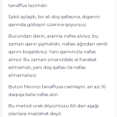
tənəffüs lazımdır.
Sakit əyləşib, bir əli döş qəfəsinə, digərini
qarında göbəyin üzərinə qoyursuz.
Burundan dərin, aramla nəfəs alırsız, bu
zaman qarın şişməlidir, nəfəsi ağızdan verib
qarını boşaldırsız. Yəni qarnınızla nəfəs
alırsız. Bu zaman sinənizdəki əl hərəkət
etməməli, yəni döş qəfəsi ilə nəfəs
almamalısız.
Bütün fikrinizi tənəffüsə cəmləyin, ən azı 10
dəqiqə belə nəfəs alın.
Bu metod ürək döyüntüsü 60-dan aşağı
olanlara məsləhət deyil.