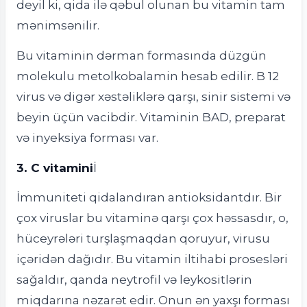
deyil ki, qida ilə qəbul olunan bu vitamin tam
mənimsənilir.
Bu vitaminin dərman formasında düzgün
molekulu metolkobalamin hesab edilir. B 12
virus və digər xəstəliklərə qarşı, sinir sistemi və
beyin üçün vacibdir. Vitaminin BAD, preparat
və inyeksiya forması var.
3. C vitamini
İ
İmmuniteti qidalandıran antioksidantdır. Bir
çox viruslar bu vitaminə qarşı çox həssasdır, o,
hüceyrələri turşlaşmaqdan qoruyur, virusu
içəridən dağıdır. Bu vitamin iltihabi prosesləri
sağaldır, qanda neytrofil və leykositlərin
miqdarına nəzarət edir. Onun ən yaxşı forması