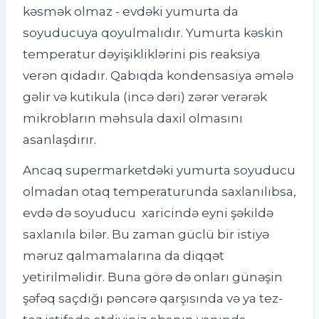
kəsmək olmaz - evdəki yumurta da
soyuducuya qoyulmalıdır. Yumurta kəskin
temperatur dəyişikliklərini pis reaksiya
verən qidadır. Qabıqda kondensasiya əmələ
gəlir və kutikula (incə dəri) zərər verərək
mikrobların məhsula daxil olmasını
asanlaşdırır.
Ancaq supermarketdəki yumurta soyuducu
olmadan otaq temperaturunda saxlanılıbsa,
evdə də soyuducu xaricində eyni şəkildə
saxlanıla bilər. Bu zaman güclü bir istiyə
məruz qalmamalarına da diqqət
yetirilməlidir. Buna görə də onları günəşin
şəfəq saçdığı pəncərə qarşısında və ya tez-