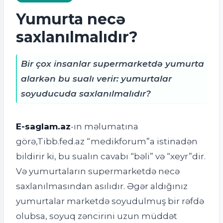
Yumurta necə
saxlanılmalıdır?
Bir çox insanlar supermarketdə yumurta
alarkən bu sualı verir: yumurtalar
soyuducuda saxlanılmalıdır?
E-saglam.az
-ın məlumatına
görə,Tibb.fed.az “medikforum”a istinadən
bildirir ki, bu sualın cavabı “bəli” və “xeyr”dir.
Və yumurtaların supermarketdə necə
saxlanılmasından asılıdır. Əgər aldığınız
yumurtalar marketdə soyudulmuş bir rəfdə
olubsa, soyuq zəncirini uzun müddət