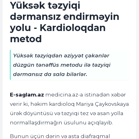
Yüksək təzyiqi
dərmansız endirməyin
yolu - Kardioloqdan
metod
Yüksək təzyiqdən əziyyət çəkənlər
düzgün tənəffüs metodu ilə təzyiqi
dərmansız da sala bilərlər.
E-saglam.az
medicina.az-a istinadən xəbər
verir ki, həkim kardioloq Mariya Çaykovskaya
ürək döyüntüsü və təzyiqi tez və asan yolla
normallaşdırmağın üsulunu açıqlayıb.
Bunun üçün dərin və asta diafraqmal