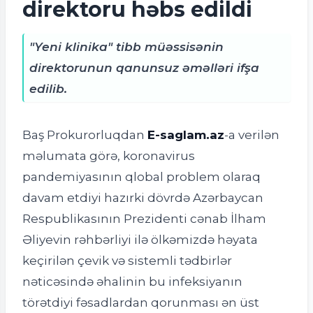
direktoru həbs edildi
"Yeni klinika" tibb müəssisənin
direktorunun qanunsuz əməlləri ifşa
edilib.
Baş Prokurorluqdan
E-saglam.az
-a verilən
məlumata görə, koronavirus
pandemiyasının qlobal problem olaraq
davam etdiyi hazırki dövrdə Azərbaycan
Respublikasının Prezidenti cənab İlham
Əliyevin rəhbərliyi ilə ölkəmizdə həyata
keçirilən çevik və sistemli tədbirlər
nəticəsində əhalinin bu infeksiyanın
törətdiyi fəsadlardan qorunması ən üst