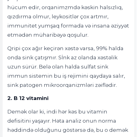
hücum edir, orqanimzmdə kəskin halsızlıq,
qızdırma olmur, leykositlər çox artmır,
immunitet yumşaq formada və insana əziyyət
etmədən müharibəyə qoşulur.
Qripi çox ağır keçirən xəstə varsa, 99% halda
onda sink çatışmır. Sİnk az olanda xəstəlik
uzun sürür. Belə olan halda sulfat sink
immun sistemin bu iş rejimini qaydaya salır,
sink patogen mikroorqanizmləri zəiflədir.
2. B 12 vitamini
Demək olar ki, indi hər kəs bu vitamin
defisitini yaşayır. Həta analiz onun norma
həddində olduğunu göstərsə də, bu o demək