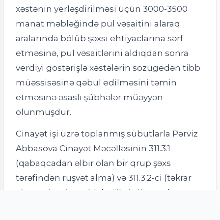
xəstənin yerləşdirilməsi üçün 3000-3500
manat məbləğində pul vəsaitini alaraq
aralarında bölüb şəxsi ehtiyaclarına sərf
etməsinə, pul vəsaitlərini aldıqdan sonra
verdiyi göstərişlə xəstələrin sözügedən tibb
müəssisəsinə qəbul edilməsini təmin
etməsinə əsaslı şübhələr müəyyən
olunmuşdur.
Cinayət işi üzrə toplanmış sübutlarla Pərviz
Abbasova Cinayət Məcəlləsinin 311.3.1
(qabaqcadan əlbir olan bir qrup şəxs
tərəfindən rüşvət alma) və 311.3.2-ci (təkrar
rüşvət alma) maddələri ilə ittiham elan
olunmuş, barəsində məhkəmənin qərarı ilə