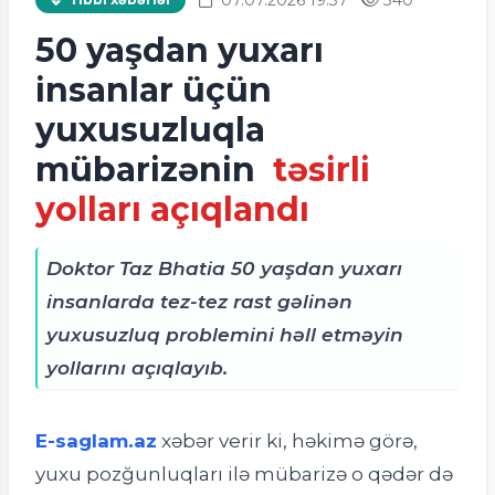
50 yaşdan yuxarı
insanlar üçün
yuxusuzluqla
mübarizənin
təsirli
yolları açıqlandı
Doktor Taz Bhatia 50 yaşdan yuxarı
insanlarda tez-tez rast gəlinən
yuxusuzluq problemini həll etməyin
yollarını açıqlayıb.
E-saglam.az
xəbər verir ki, h
əkimə görə,
yuxu pozğunluqları ilə mübarizə o qədər də