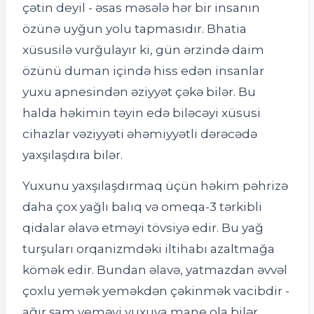
çətin deyil - əsas məsələ hər bir insanın
özünə uyğun yolu tapmasıdır. Bhatia
xüsusilə vurğulayır ki, gün ərzində daim
özünü duman içində hiss edən insanlar
yuxu apnesindən əziyyət çəkə bilər. Bu
halda həkimin təyin edə biləcəyi xüsusi
cihazlar vəziyyəti əhəmiyyətli dərəcədə
yaxşılaşdıra bilər.
Yuxunu yaxşılaşdırmaq üçün həkim pəhrizə
daha çox yağlı balıq və omeqa-3 tərkibli
qidalar əlavə etməyi tövsiyə edir. Bu yağ
turşuları orqanizmdəki iltihabı azaltmağa
kömək edir. Bundan əlavə, yatmazdan əvvəl
çoxlu yemək yeməkdən çəkinmək vacibdir -
ağır şam yeməyi yuxuya mane ola bilər.