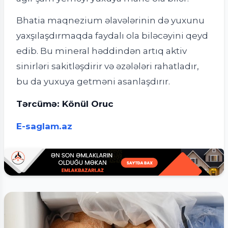
Bhatia maqnezium əlavələrinin də yuxunu
yaxşılaşdırmaqda faydalı ola biləcəyini qeyd
edib. Bu mineral həddindən artıq aktiv
sinirləri sakitləşdirir və əzələləri rahatladır,
bu da yuxuya getməni asanlaşdırır.
Tərcümə: Könül Oruc
E-saglam.az