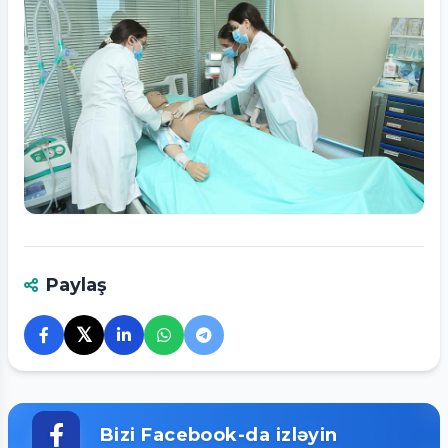
Tam ölçüdə bax
Paylaş
𝕏
Bizi Facebook-da izləyin