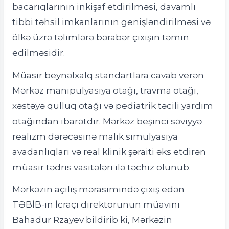
bacarıqlarının inkişaf etdirilməsi, davamlı
tibbi təhsil imkanlarının genişləndirilməsi və
ölkə üzrə təlimlərə bərabər çıxışın təmin
edilməsidir.
Müasir beynəlxalq standartlara cavab verən
Mərkəz manipulyasiya otağı, travma otağı,
xəstəyə qulluq otağı və pediatrik təcili yardım
otağından ibarətdir. Mərkəz beşinci səviyyə
realizm dərəcəsinə malik simulyasiya
avadanlıqları və real klinik şəraiti əks etdirən
müasir tədris vasitələri ilə təchiz olunub.
Mərkəzin açılış mərasimində çıxış edən
TƏBİB-in İcraçı direktorunun müavini
Bahadur Rzayev bildirib ki, Mərkəzin