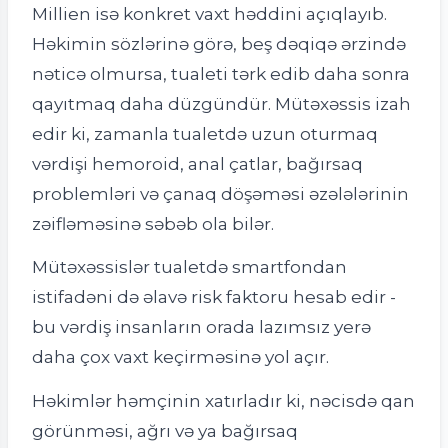
Millien isə konkret vaxt həddini açıqlayıb.
Həkimin sözlərinə görə, beş dəqiqə ərzində
nəticə olmursa, tualeti tərk edib daha sonra
qayıtmaq daha düzgündür. Mütəxəssis izah
edir ki, zamanla tualetdə uzun oturmaq
vərdişi hemoroid, anal çatlar, bağırsaq
problemləri və çanaq döşəməsi əzələlərinin
zəifləməsinə səbəb ola bilər.
Mütəxəssislər tualetdə smartfondan
istifadəni də əlavə risk faktoru hesab edir -
bu vərdiş insanların orada lazımsız yerə
daha çox vaxt keçirməsinə yol açır.
Həkimlər həmçinin xatırladır ki, nəcisdə qan
görünməsi, ağrı və ya bağırsaq