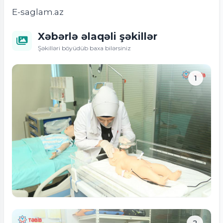
E-saglam.az
Xəbərlə əlaqəli şəkillər
Şəkilləri böyüdüb baxa bilərsiniz
1
Tam ölçüdə bax
2