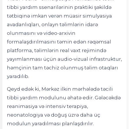
tibbi yardım ssenarilərinin praktiki şəkildə
tətbiqinə imkan verən müasir simulyasiya
avadanlıqları, onlayn təlimlərin idarə
olunmasını və video-arxivin
formalaşdırılmasını təmin edən rəqəmsal
platforma, təlimlərin real vaxt rejimində
yayımlanması üçün audio-vizual infrastruktur,
həmçinin tam təchiz olunmuş təlim otaqları
yaradılıb.
Qeyd edək ki, Mərkəz ilkin mərhələdə təcili
tibbi yardım modulunu əhatə edir. Gələcəkdə
reanimasiya və intensiv terapiya,
neonatologiya və doğuş üzrə daha üç
modulun yaradılması planlaşdırılır.