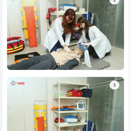
Tam ölçüdə bax
3