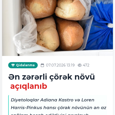
07.07.2026 13:19
472
Qidalanma
Ən zərərli çörək növü
açıqlanıb
Diyetoloqlar Adiana Kastro və Loren
Harris-Pinkus hansı çörək növünün ən az