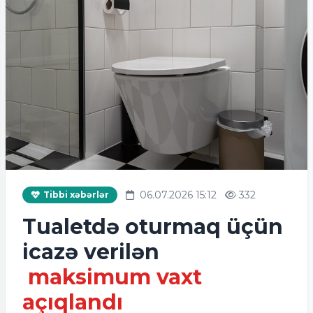
06.07.2026 15:12
332
Tibbi xəbərlər
Tualetdə oturmaq üçün
icazə verilən
maksimum vaxt
açıqlandı