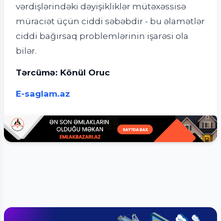
vərdişlərindəki dəyişikliklər mütəxəssisə
müraciət üçün ciddi səbəbdir - bu əlamətlər
ciddi bağırsaq problemlərinin işarəsi ola
bilər.
Tərcümə: Könül Oruc
E-saglam.az