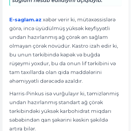
sağlam hesab edildiyini açıqlayıb.
E-saglam.az
xəbər verir ki, m
ütəxəssislərə
görə, incə üyüdülmüş yüksək keyfiyyətli
undan hazırlanmış ağ çörək ən sağlam
olmayan çörək növüdür. Kastro izah edir ki,
bu unun tərkibində kəpək və buğda
rüşeymi yoxdur, bu da onun lif tərkibini və
tam taxıllarda olan qida maddələrini
əhəmiyyətli dərəcədə azaldır.
Harris-Pinkus isə vurğulayır ki, təmizlənmiş
undan hazırlanmış standart ağ çörək
tərkibindəki yüksək karbohidrat miqdarı
səbəbindən qan şəkərini kəskin şəkildə
artıra bilər.