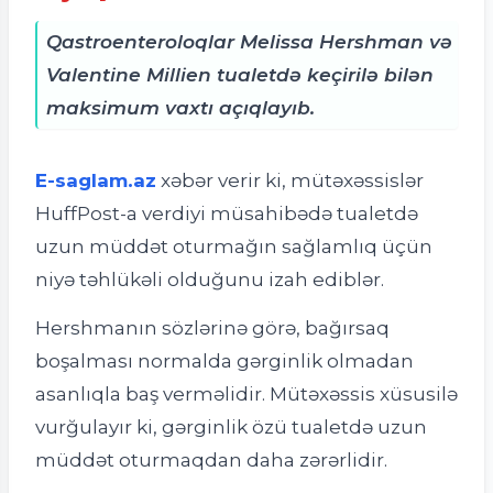
Qastroenteroloqlar Melissa Hershman və
Valentine Millien tualetdə keçirilə bilən
maksimum vaxtı açıqlayıb.
E-saglam.az
xəbər verir ki, m
ütəxəssislər
HuffPost-a verdiyi müsahibədə tualetdə
uzun müddət oturmağın sağlamlıq üçün
niyə təhlükəli olduğunu izah ediblər.
Hershmanın sözlərinə görə, bağırsaq
boşalması normalda gərginlik olmadan
asanlıqla baş verməlidir. Mütəxəssis xüsusilə
vurğulayır ki, gərginlik özü tualetdə uzun
müddət oturmaqdan daha zərərlidir.