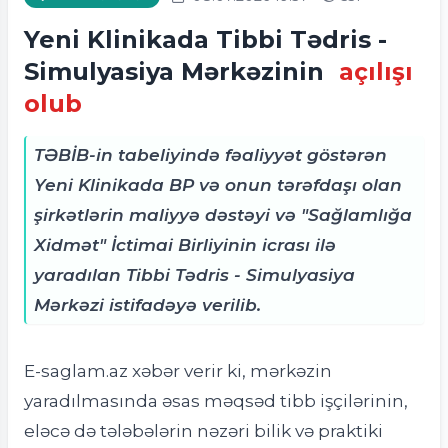
Yeni Klinikada Tibbi Tədris -
Simulyasiya Mərkəzinin
açılışı
olub
TƏBİB-in tabeliyində fəaliyyət göstərən
Yeni Klinikada BP və onun tərəfdaşı olan
şirkətlərin maliyyə dəstəyi və "Sağlamlığa
Xidmət" İctimai Birliyinin icrası ilə
yaradılan Tibbi Tədris - Simulyasiya
Mərkəzi istifadəyə verilib.
E-saglam.az xəbər verir ki, mərkəzin
yaradılmasında əsas məqsəd tibb işçilərinin,
eləcə də tələbələrin nəzəri bilik və praktiki