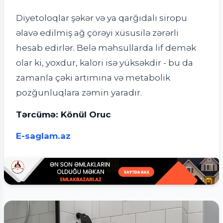
Diyetoloqlar şəkər və ya qarğıdalı siropu
əlavə edilmiş ağ çörəyi xüsusilə zərərli
hesab edirlər. Belə məhsullarda lif demək
olar ki, yoxdur, kalori isə yüksəkdir - bu da
zamanla çəki artımına və metabolik
pozğunluqlara zəmin yaradır.
Tərcümə: Könül Oruc
E-saglam.az