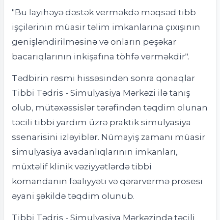
"Bu layihəyə dəstək verməkdə məqsəd tibb
işçilərinin müasir təlim imkanlarına çıxışının
genişləndirilməsinə və onların peşəkar
bacarıqlarının inkişafına töhfə verməkdir".
Tədbirin rəsmi hissəsindən sonra qonaqlar
Tibbi Tədris - Simulyasiya Mərkəzi ilə tanış
olub, mütəxəssislər tərəfindən təqdim olunan
təcili tibbi yardım üzrə praktik simulyasiya
ssenarisini izləyiblər. Nümayiş zamanı müasir
simulyasiya avadanlıqlarının imkanları,
müxtəlif klinik vəziyyətlərdə tibbi
komandanın fəaliyyəti və qərarvermə prosesi
əyani şəkildə təqdim olunub.
Tibbi Tədris - Simulyasiya Mərkəzində təcili