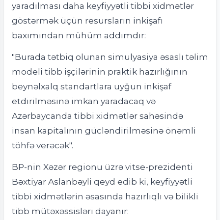
yaradılması daha keyfiyyətli tibbi xidmətlər
göstərmək üçün resursların inkişafı
baxımından mühüm addımdır:
"Burada tətbiq olunan simulyasiya əsaslı təlim
modeli tibb işçilərinin praktik hazırlığının
beynəlxalq standartlara uyğun inkişaf
etdirilməsinə imkan yaradacaq və
Azərbaycanda tibbi xidmətlər sahəsində
insan kapitalının gücləndirilməsinə önəmli
töhfə verəcək".
BP-nin Xəzər regionu üzrə vitse-prezidenti
Bəxtiyar Aslanbəyli qeyd edib ki, keyfiyyətli
tibbi xidmətlərin əsasında hazırlıqlı və bilikli
tibb mütəxəssisləri dayanır: