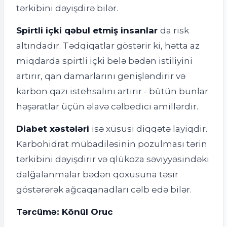
tərkibini dəyişdirə bilər.
Spirtli içki qəbul etmiş insanlar
da risk
altındadır. Tədqiqatlar göstərir ki, hətta az
miqdarda spirtli içki belə bədən istiliyini
artırır, qan damarlarını genişləndirir və
karbon qazı istehsalını artırır - bütün bunlar
həşəratlar üçün əlavə cəlbedici amillərdir.
Diabet xəstələri
isə xüsusi diqqətə layiqdir.
Karbohidrat mübadiləsinin pozulması tərin
tərkibini dəyişdirir və qlükoza səviyyəsindəki
dalğalanmalar bədən qoxusuna təsir
göstərərək ağcaqanadları cəlb edə bilər.
Tərcümə: Könül Oruc