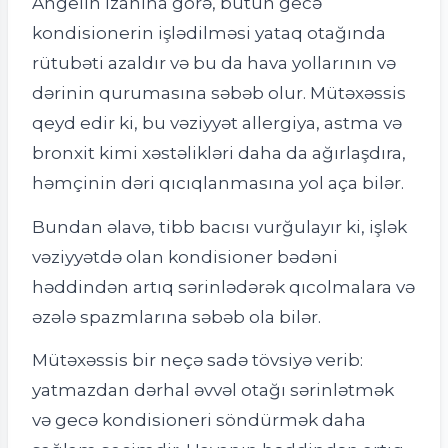
Angelin izahına görə, bütün gecə
kondisionerin işlədilməsi yataq otağında
rütubəti azaldır və bu da hava yollarının və
dərinin qurumasına səbəb olur. Mütəxəssis
qeyd edir ki, bu vəziyyət allergiya, astma və
bronxit kimi xəstəlikləri daha da ağırlaşdıra,
həmçinin dəri qıcıqlanmasına yol aça bilər.
Bundan əlavə, tibb bacısı vurğulayır ki, işlək
vəziyyətdə olan kondisioner bədəni
həddindən artıq sərinlədərək qıcolmalara və
əzələ spazmlarına səbəb ola bilər.
Mütəxəssis bir neçə sadə tövsiyə verib:
yatmazdan dərhal əvvəl otağı sərinlətmək
və gecə kondisioneri söndürmək daha