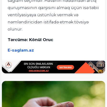
sağlam seçimdir. Havanın həddindən artıq
quruymasının qarşısını almaq üçün isə təbii
ventilyasiyaya üstünlük vermək və
nəmləndiricidən istifadə etmək tövsiyə
olunur.
Tərcümə: Könül Oruc
E-saglam.az