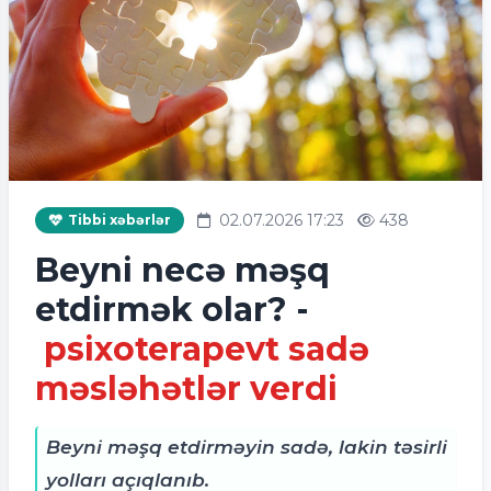
02.07.2026 17:23
438
Tibbi xəbərlər
Beyni necə məşq
etdirmək olar? -
psixoterapevt sadə
məsləhətlər verdi
Beyni məşq etdirməyin sadə, lakin təsirli
yolları açıqlanıb.