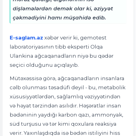
dişləmələrdən demək olar ki, əziyyət
çəkmədiyini hamı müşahidə edib.
E-saglam.az
xəbər verir ki, g
emotest
laboratoriyasının tibb eksperti Olqa
Ulankina ağcaqanadların niyə bu qədər
seçici olduğunu açıqlayıb.
Mütəxəssisə görə, ağcaqanadların insanlara
cəlb olunması təsadüfi deyil - bu, metabolik
xüsusiyyətlərdən, sağlamlıq vəziyyətindən
və həyat tərzindən asılıdır. Həşəratlar insan
bədəninin yaydığı karbon qazı, ammonyak,
süd turşusu və tər kimi qoxulara reaksiya
verir. Yaxınlaşdıqda isə bədən istiliyini hiss