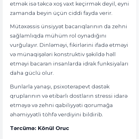
etmək isə təkcə xoş vaxt keçirmək deyil, eyni
zamanda beyin üçün ciddi fayda verir.
Mütəxəssis ünsiyyət bacarıqlarının da zehni
sağlamlıqda mühüm rol oynadığını
vurğulayır. Dinləməyi, fikirlərini ifadə etməyi
və münaqişələri konstruktiv şəkildə həll
etməyi bacaran insanlarda idrak funksiyaları
daha güclü olur.
Bunlarla yanaşı, psixoterapevt dəstək
qruplarının və etibarlı dostların stressi idarə
etməyə və zehni qabiliyyəti qorumağa
əhəmiyyətli töhfə verdiyini bildirib.
Tərcümə: Könül Oruc