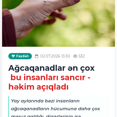
02.07.2026 13:30
532
Faydalı
Ağcaqanadlar ən çox
bu insanları sancır -
həkim açıqladı
Yay aylarında bəzi insanların
ağcaqanadların hücumuna daha çox
məruz qaldığı, digərlərinin isə