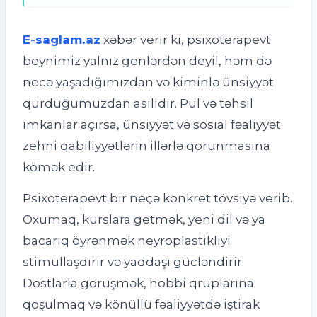
E-saglam.az
xəbər verir ki, psixoterapevt
beynimiz yalnız genlərdən deyil, həm də
necə yaşadığımızdan və kiminlə ünsiyyət
qurduğumuzdan asılıdır. Pul və təhsil
imkanlar açırsa, ünsiyyət və sosial fəaliyyət
zehni qabiliyyətlərin illərlə qorunmasına
kömək edir.
Psixoterapevt bir neçə konkret tövsiyə verib.
Oxumaq, kurslara getmək, yeni dil və ya
bacarıq öyrənmək neyroplastikliyi
stimullaşdırır və yaddaşı gücləndirir.
Dostlarla görüşmək, hobbi qruplarına
qoşulmaq və könüllü fəaliyyətdə iştirak