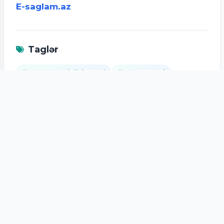
E-saglam.az
Taglər
Ağcaqanad dişləməsi
Ağcaqanad
Ağcaqanadlar ən çox kimləri sancır
Ağcaqanad sancması