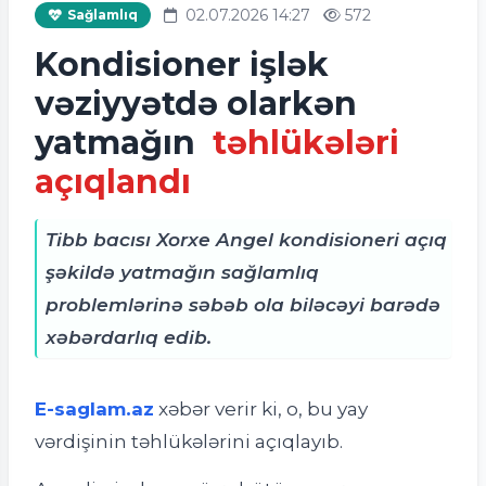
02.07.2026 14:27
572
Sağlamlıq
Kondisioner işlək
vəziyyətdə olarkən
yatmağın
təhlükələri
açıqlandı
Tibb bacısı Xorxe Angel kondisioneri açıq
şəkildə yatmağın sağlamlıq
problemlərinə səbəb ola biləcəyi barədə
xəbərdarlıq edib.
E-saglam.az
xəbər verir ki, o
, bu yay
vərdişinin təhlükələrini açıqlayıb.