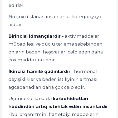
edirlər.
Ən çox dişlənən insanlar üç kateqoriyaya
aiddir.
Birincisi idmançılardır -
aktiv maddələr
mübadiləsi və güclü tərləmə səbəbindən
onların bədəni həşəratları cəlb edən daha
çox maddə ifraz edir.
İkincisi hamilə qadınlardır
- hormonal
dəyişikliklər və bədən istiliyinin artması
ağcaqanadları daha çox cəlb edir.
Üçüncüsü isə sadə
karbohidratları
həddindən artıq istehlak edən insanlardır
- bu, orqanizmin ifraz etdiyi maddələrin