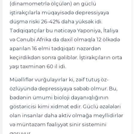
(dinamometrlə ölçülən) ən güclü
iştirakçılarla müqayisədə depressiyaya
düşmə riski 26-42% daha yüksək idi.
Tədqiqatçılar bu nəticəyə Yaponiya, İtaliya
və Cənubi Afrika da daxil olmaqla 12 ölkədə
aparılan 16 elmi tədqiqatı nəzərdən
keçirdikdən sonra gəliblər. İştirakçıların orta
yaşı təxminən 60 il idi.
Müəlliflər vurğulayırlar ki, zəif tutuş öz-
özlüyündə depressiyaya səbəb olmur. Bu,
bədənin ümumi bioloji dayanıqlığının
göstəricisi kimi xidmət edir. Güclü əzələləri
olan insanlar daha aktiv olmağa meyllidirlər
və müntəzəm fəaliyyət sinir sistemini
qoruyur.