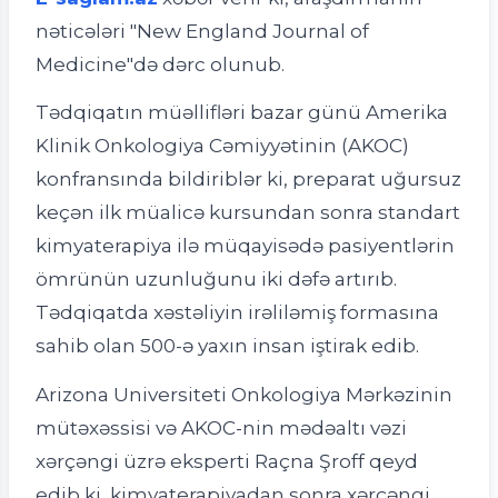
nəticələri "New England Journal of
Medicine"də dərc olunub.
Tədqiqatın müəllifləri bazar günü Amerika
Klinik Onkologiya Cəmiyyətinin (AKOC)
konfransında bildiriblər ki, preparat uğursuz
keçən ilk müalicə kursundan sonra standart
kimyaterapiya ilə müqayisədə pasiyentlərin
ömrünün uzunluğunu iki dəfə artırıb.
Tədqiqatda xəstəliyin irəliləmiş formasına
sahib olan 500-ə yaxın insan iştirak edib.
Arizona Universiteti Onkologiya Mərkəzinin
mütəxəssisi və AKOC-nin mədəaltı vəzi
xərçəngi üzrə eksperti Raçna Şroff qeyd
edib ki, kimyaterapiyadan sonra xərçəngi