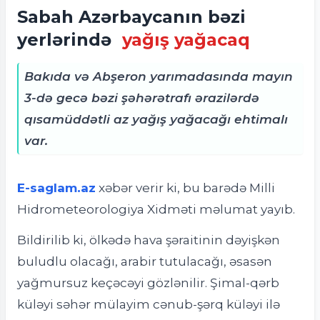
Sabah Azərbaycanın bəzi
yerlərində
yağış yağacaq
Bakıda və Abşeron yarımadasında mayın
3-də gecə bəzi şəhərətrafı ərazilərdə
qısamüddətli az yağış yağacağı ehtimalı
var.
E-saglam.az
xəbər verir ki, bu barədə Milli
Hidrometeorologiya Xidməti məlumat yayıb.
Bildirilib ki, ölkədə hava şəraitinin dəyişkən
buludlu olacağı, arabir tutulacağı, əsasən
yağmursuz keçəcəyi gözlənilir. Şimal-qərb
küləyi səhər mülayim cənub-şərq küləyi ilə