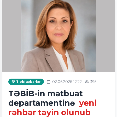
02.06.2026 12:22
395
Tibbi xəbərlər
TƏBİB-in mətbuat
departamentinə
yeni
rəhbər təyin olunub