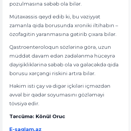
pozulmasına səbəb ola bilər.
Mütəxəssis qeyd edib ki, bu vəziyyət
zamanla qida borusunda xroniki iltihabın –
özofagitin yaranmasına gətirib çıxara bilər.
Qastroenteroloqun sözlərinə görə, uzun
müddət davam edən zədələnmə hüceyrə
dəyişikliklərinə səbəb ola və gələcəkdə qida
borusu xərçəngi riskini artıra bilər.
Həkim isti çay və digər içkiləri içməzdən
əvvəl bir qədər soyumasını gözləməyi
tövsiyə edir.
Tərcümə: Könül Oruc
E-saglam.az