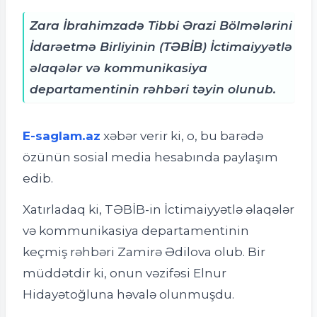
Zara İbrahimzadə Tibbi Ərazi Bölmələrini
İdarəetmə Birliyinin (TƏBİB) İctimaiyyətlə
əlaqələr və kommunikasiya
departamentinin rəhbəri təyin olunub.
E-saglam.az
xəbər verir ki, o, bu barədə
özünün sosial media hesabında paylaşım
edib.
Xatırladaq ki, TƏBİB-in İctimaiyyətlə əlaqələr
və kommunikasiya departamentinin
keçmiş rəhbəri Zamirə Ədilova olub. Bir
müddətdir ki, onun vəzifəsi Elnur
Hidayətoğluna həvalə olunmuşdu.