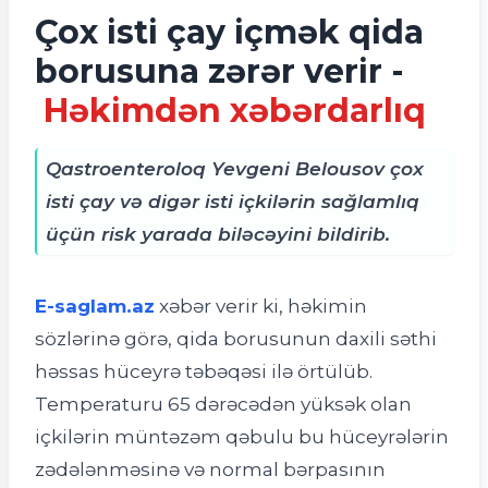
Çox isti çay içmək qida
borusuna zərər verir -
Həkimdən xəbərdarlıq
Qastroenteroloq Yevgeni Belousov çox
isti çay və digər isti içkilərin sağlamlıq
üçün risk yarada biləcəyini bildirib.
E-saglam.az
xəbər verir ki, h
əkimin
sözlərinə görə, qida borusunun daxili səthi
həssas hüceyrə təbəqəsi ilə örtülüb.
Temperaturu 65 dərəcədən yüksək olan
içkilərin müntəzəm qəbulu bu hüceyrələrin
zədələnməsinə və normal bərpasının