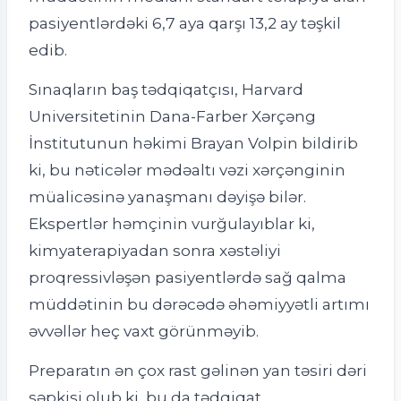
pasiyentlərdəki 6,7 aya qarşı 13,2 ay təşkil
edib.
Sınaqların baş tədqiqatçısı, Harvard
Universitetinin Dana-Farber Xərçəng
İnstitutunun həkimi Brayan Volpin bildirib
ki, bu nəticələr mədəaltı vəzi xərçənginin
müalicəsinə yanaşmanı dəyişə bilər.
Ekspertlər həmçinin vurğulayıblar ki,
kimyaterapiyadan sonra xəstəliyi
proqressivləşən pasiyentlərdə sağ qalma
müddətinin bu dərəcədə əhəmiyyətli artımı
əvvəllər heç vaxt görünməyib.
Preparatın ən çox rast gəlinən yan təsiri dəri
səpkisi olub ki, bu da tədqiqat