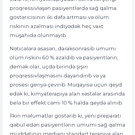
proqressivləşən pasiyentlərdə sağ qalma
göstəricisinin iki dəfə artması və ölüm
riskinin azalması indiyədək heç vaxt
müşahidə olunmayıb.
Nəticələrə əsasən, daraksonrasib ümumi
ölüm riskini 60 % azaldıb və pasiyentlərin,
demək olar, üçdə birində şişin
proqressivləşməsini dayandırıb və ya
prosesi geriyə çevirib. Müqayisə üçün qeyd
edək ki, kimyaterapiya alan xəstələr arasında
belə bir effekt cəmi 10 % halda qeydə alınıb.
İlkin məlumatlar göstərib ki, yeni preparatı
qəbul edən pasiyentlərin ümumi sağ qalma
müddətinin medianı standart terapiya alan