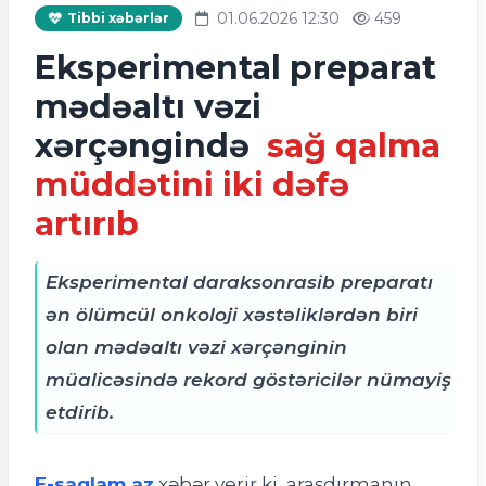
01.06.2026 12:30
459
Tibbi xəbərlər
Eksperimental preparat
mədəaltı vəzi
xərçəngində
sağ qalma
müddətini iki dəfə
artırıb
Eksperimental daraksonrasib preparatı
ən ölümcül onkoloji xəstəliklərdən biri
olan mədəaltı vəzi xərçənginin
müalicəsində rekord göstəricilər nümayiş
etdirib.
E-saglam.az
xəbər verir ki
, araşdırmanın