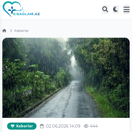
Xəbərlər
02.06.2026 14:09
444
Xəbərlər