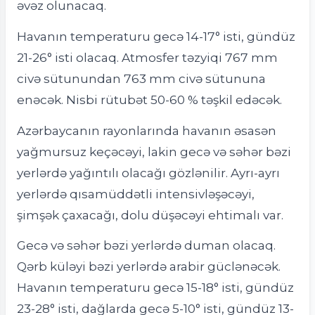
əvəz olunacaq.
Havanın temperaturu gecə 14-17° isti, gündüz
21-26° isti olacaq. Atmosfer təzyiqi 767 mm
civə sütunundan 763 mm civə sütununa
enəcək. Nisbi rütubət 50-60 % təşkil edəcək.
Azərbaycanın rayonlarında havanın əsasən
yağmursuz keçəcəyi, lakin gecə və səhər bəzi
yerlərdə yağıntılı olacağı gözlənilir. Ayrı-ayrı
yerlərdə qısamüddətli intensivləşəcəyi,
şimşək çaxacağı, dolu düşəcəyi ehtimalı var.
Gecə və səhər bəzi yerlərdə duman olacaq.
Qərb küləyi bəzi yerlərdə arabir güclənəcək.
Havanın temperaturu gecə 15-18° isti, gündüz
23-28° isti, dağlarda gecə 5-10° isti, gündüz 13-