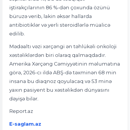
iştirakçılarının 86 %-dən çoxunda özünü
büruzə verib, lakin əksər hallarda
antibiotiklər və yerli steroidlərlə müalicə
edilib.
Mədəaltı vəzi xərçəngi ən təhlükəli onkoloji
xəstəliklərdən biri olaraq qalmaqdadır.
Amerika Xərçəng Cəmiyyətinin məlumatına
görə, 2026-cı ildə ABŞ-də təxminən 68 min
insana bu diaqnoz qoyulacaq və 53 minə
yaxın pasiyent bu xəstəlikdən dünyasını
dəyişə bilər.
Report.az
E-saglam.az