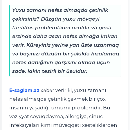
Yuxu zamanı nəfəs almaqda çətinlik
çəkirsiniz? Düzgün yuxu mövqeyi
tənəffüs problemlərini azaldır və gecə
ərzində daha asan nəfəs almağa imkan
verir. Kürəyiniz yerinə yan üstə uzanmaq
və başınızı düzgün bir şəkildə hizalamaq
nəfəs darlığının qarşısını almaq üçün
sadə, lakin təsirli bir üsuldur.
uxu zamanı
E-saglam.az
xəbər verir ki, y
nəfəs almaqda çətinlik çəkmək bir çox
insanın yaşadığı ümumi problemdir. Bu
vəziyyət soyuqdəymə, allergiya, sinus
infeksiyaları kimi müvəqqəti xəstəliklərdən