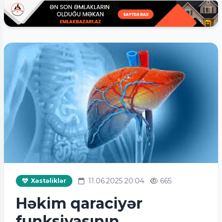
11.06.2025 20:04
665
Xəstəliklər
Həkim qaraciyər
funksiyasının