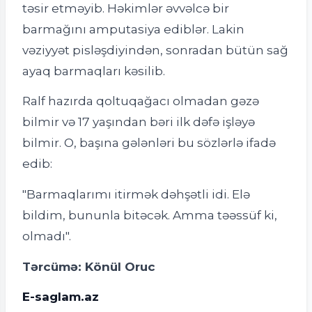
təsir etməyib. Həkimlər əvvəlcə bir
barmağını amputasiya ediblər. Lakin
vəziyyət pisləşdiyindən, sonradan bütün sağ
ayaq barmaqları kəsilib.
Ralf hazırda qoltuqağacı olmadan gəzə
bilmir və 17 yaşından bəri ilk dəfə işləyə
bilmir. O, başına gələnləri bu sözlərlə ifadə
edib:
"Barmaqlarımı itirmək dəhşətli idi. Elə
bildim, bununla bitəcək. Amma təəssüf ki,
olmadı".
Tərcümə: Könül Oruc
E-saglam.az