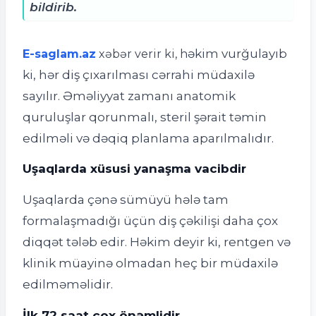
bildirib.
əkim vurğulayıb
E-saglam.az
xəbər verir ki, h
ki, hər diş çıxarılması cərrahi müdaxilə
sayılır. Əməliyyat zamanı anatomik
quruluşlar qorunmalı, steril şərait təmin
edilməli və dəqiq planlama aparılmalıdır.
Uşaqlarda xüsusi yanaşma vacibdir
Uşaqlarda çənə sümüyü hələ tam
formalaşmadığı üçün diş çəkilişi daha çox
diqqət tələb edir. Həkim deyir ki, rentgen və
klinik müayinə olmadan heç bir müdaxilə
edilməməlidir.
İlk 72 saat çox önəmlidir