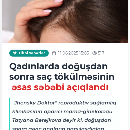
11.06.2025 15:05
517
Tibbi xəbərlər
Qadınlarda doğuşdan
sonra saç tökülməsinin
əsas səbəbi açıqlandı
"Jhensky Doktor" reproduktiv sağlamlıq
klinikasının aparıcı mama-ginekoloqu
Tatyana Berejkova deyir ki, doğuşdan
sonra gənc anaların qarşılaşdıqları