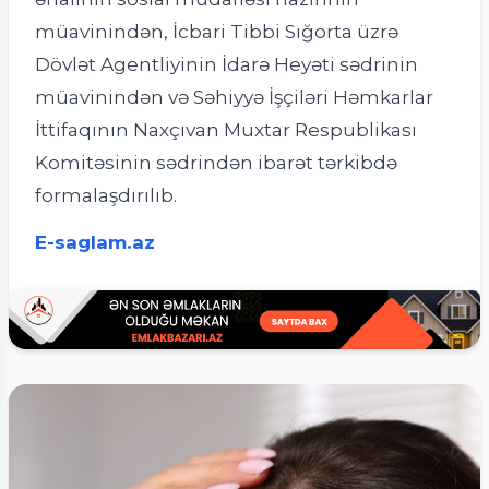
müavinindən, İcbari Tibbi Sığorta üzrə
Dövlət Agentliyinin İdarə Heyəti sədrinin
müavinindən və Səhiyyə İşçiləri Həmkarlar
İttifaqının Naxçıvan Muxtar Respublikası
Komitəsinin sədrindən ibarət tərkibdə
formalaşdırılıb.
E-saglam.az