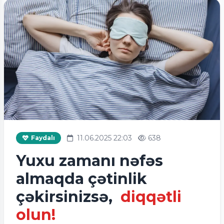
11.06.2025 22:03
638
Faydalı
Yuxu zamanı nəfəs
almaqda çətinlik
çəkirsinizsə,
diqqətli
olun!