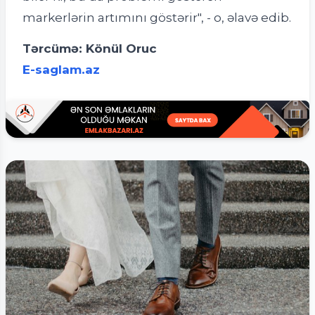
markerlərin artımını göstərir", - o, əlavə edib.
Tərcümə: Könül Oruc
E-saglam.az