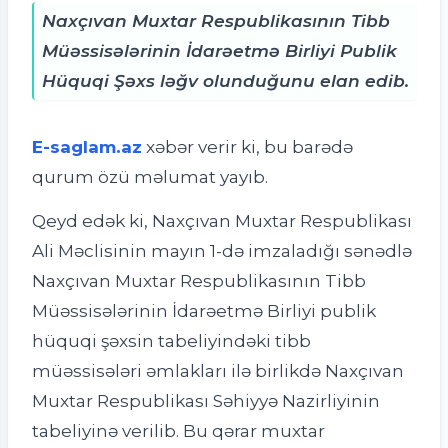
Naxçıvan Muxtar Respublikasının Tibb
Müəssisələrinin İdarəetmə Birliyi Publik
Hüquqi Şəxs ləğv olunduğunu elan edib.
E-saglam.az
xəbər verir ki, bu barədə
qurum özü məlumat yayıb.
Qeyd edək ki, Naxçıvan Muxtar Respublikası
Ali Məclisinin mayın 1-də imzaladığı sənədlə
Naxçıvan Muxtar Respublikasının Tibb
Müəssisələrinin İdarəetmə Birliyi publik
hüquqi şəxsin tabeliyindəki tibb
müəssisələri əmlakları ilə birlikdə Naxçıvan
Muxtar Respublikası Səhiyyə Nazirliyinin
tabeliyinə verilib. Bu qərar muxtar