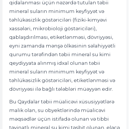
qidalanması üçün nəzərdə tutulan təbii
mineral suların minimum keyfiyyət və
təhlükəsizlik göstəriciləri (fiziki-kimyəvi
xassələri, mikrobioloji göstəriciləri),
qablaşdırılması, etiketlənməsi, dövriyyəsi,
eyni zamanda mənşə ölkəsinin səlahiyyətli
qurumu tərəfindən təbii mineral su kimi
qeydiyyata alınmış idxal olunan təbii
mineral suların minimum keyfiyyət və
təhlükəsizlik göstəriciləri, etiketlənməsi və
dövriyyəsi ilə bağlı tələbləri müəyyən edir.
Bu Qaydalar təbii müalicəvi xüsusiyyətlərə
malik olan, su obyektlərində müalicəvi
məqsədlər üçün istifadə olunan və tibbi
təyinatlı mineral su kimi təsbit olunan, eləcə