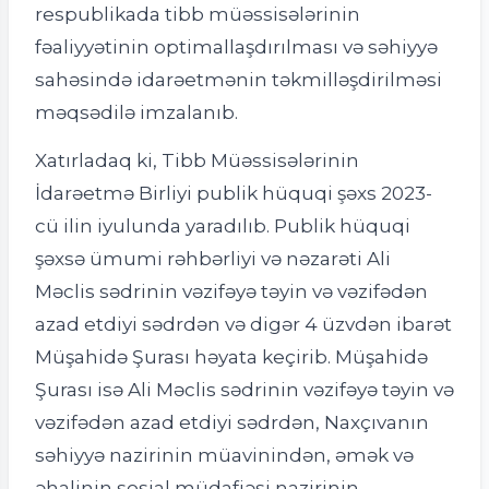
respublikada tibb müəssisələrinin
fəaliyyətinin optimallaşdırılması və səhiyyə
sahəsində idarəetmənin təkmilləşdirilməsi
məqsədilə imzalanıb.
Xatırladaq ki, Tibb Müəssisələrinin
İdarəetmə Birliyi publik hüquqi şəxs 2023-
cü ilin iyulunda yaradılıb. Publik hüquqi
şəxsə ümumi rəhbərliyi və nəzarəti Ali
Məclis sədrinin vəzifəyə təyin və vəzifədən
azad etdiyi sədrdən və digər 4 üzvdən ibarət
Müşahidə Şurası həyata keçirib. Müşahidə
Şurası isə Ali Məclis sədrinin vəzifəyə təyin və
vəzifədən azad etdiyi sədrdən, Naxçıvanın
səhiyyə nazirinin müavinindən, əmək və
əhalinin sosial müdafiəsi nazirinin