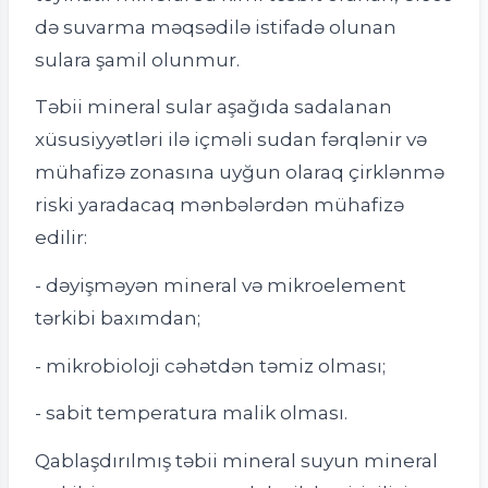
də suvarma məqsədilə istifadə olunan
sulara şamil olunmur.
Təbii mineral sular aşağıda sadalanan
xüsusiyyətləri ilə içməli sudan fərqlənir və
mühafizə zonasına uyğun olaraq çirklənmə
riski yaradacaq mənbələrdən mühafizə
edilir:
- dəyişməyən mineral və mikroelement
tərkibi baxımdan;
- mikrobioloji cəhətdən təmiz olması;
- sabit temperatura malik olması.
Qablaşdırılmış təbii mineral suyun mineral