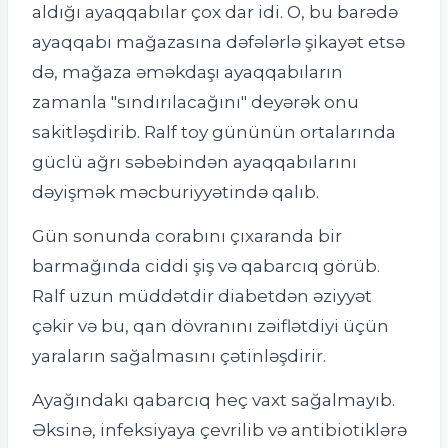
aldığı ayaqqabılar çox dar idi. O, bu barədə
ayaqqabı mağazasına dəfələrlə şikayət etsə
də, mağaza əməkdaşı ayaqqabıların
zamanla "sındırılacağını" deyərək onu
sakitləşdirib. Ralf toy gününün ortalarında
güclü ağrı səbəbindən ayaqqabılarını
dəyişmək məcburiyyətində qalıb.
Gün sonunda corabını çıxaranda bir
barmağında ciddi şiş və qabarcıq görüb.
Ralf uzun müddətdir diabetdən əziyyət
çəkir və bu, qan dövranını zəiflətdiyi üçün
yaraların sağalmasını çətinləşdirir.
Ayağındakı qabarcıq heç vaxt sağalmayıb.
Əksinə, infeksiyaya çevrilib və antibiotiklərə