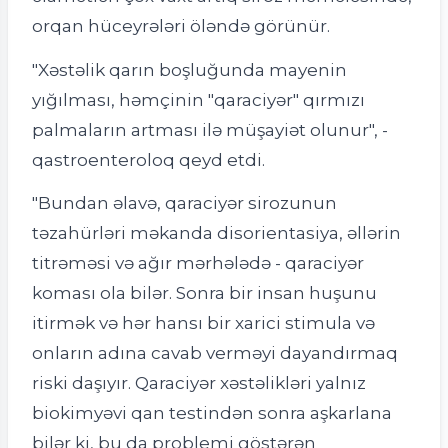
orqan hüceyrələri öləndə görünür.
"Xəstəlik qarın boşluğunda mayenin
yığılması, həmçinin "qaraciyər" qırmızı
palmaların artması ilə müşayiət olunur", -
qastroenteroloq qeyd etdi.
"Bundan əlavə, qaraciyər sirozunun
təzahürləri məkanda disorientasiya, əllərin
titrəməsi və ağır mərhələdə - qaraciyər
koması ola bilər. Sonra bir insan huşunu
itirmək və hər hansı bir xarici stimula və
onların adına cavab verməyi dayandırmaq
riski daşıyır. Qaraciyər xəstəlikləri yalnız
biokimyəvi qan testindən sonra aşkarlana
bilər ki, bu da problemi göstərən