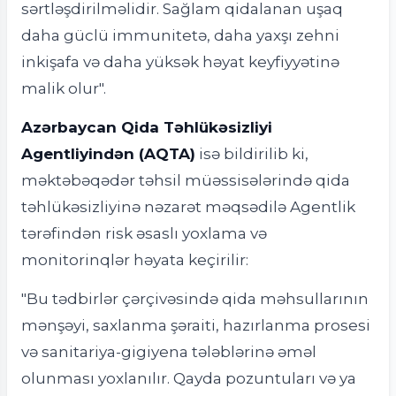
sərtləşdirilməlidir. Sağlam qidalanan uşaq
daha güclü immunitetə, daha yaxşı zehni
inkişafa və daha yüksək həyat keyfiyyətinə
malik olur".
Azərbaycan Qida Təhlükəsizliyi
Agentliyindən (AQTA)
isə bildirilib ki,
məktəbəqədər təhsil müəssisələrində qida
təhlükəsizliyinə nəzarət məqsədilə Agentlik
tərəfindən risk əsaslı yoxlama və
monitorinqlər həyata keçirilir:
"Bu tədbirlər çərçivəsində qida məhsullarının
mənşəyi, saxlanma şəraiti, hazırlanma prosesi
və sanitariya-gigiyena tələblərinə əməl
olunması yoxlanılır. Qayda pozuntuları və ya