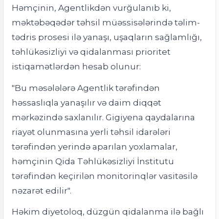
Həmçinin, Agentlikdən vurğulanıb ki,
məktəbəqədər təhsil müəssisələrində təlim-
tədris prosesi ilə yanaşı, uşaqların sağlamlığı,
təhlükəsizliyi və qidalanması prioritet
istiqamətlərdən hesab olunur:
"Bu məsələlərə Agentlik tərəfindən
həssaslıqla yanaşılır və daim diqqət
mərkəzində saxlanılır. Gigiyena qaydalarına
riayət olunmasına yerli təhsil idarələri
tərəfindən yerində aparılan yoxlamalar,
həmçinin Qida Təhlükəsizliyi İnstitutu
tərəfindən keçirilən monitorinqlər vasitəsilə
nəzarət edilir".
Həkim diyetoloq, düzgün qidalanma ilə bağlı