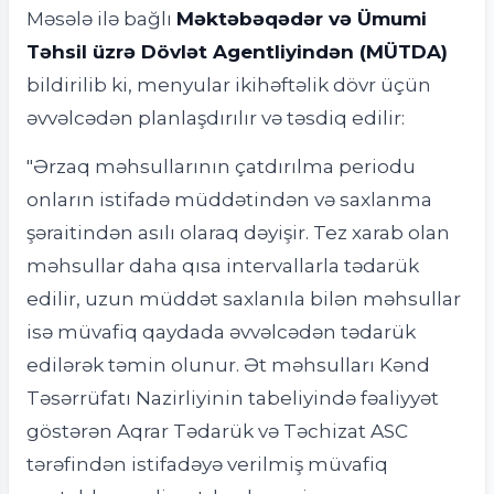
Məsələ ilə bağlı
Məktəbəqədər və Ümumi
Təhsil üzrə Dövlət Agentliyindən (MÜTDA)
bildirilib ki, menyular ikihəftəlik dövr üçün
əvvəlcədən planlaşdırılır və təsdiq edilir:
"Ərzaq məhsullarının çatdırılma periodu
onların istifadə müddətindən və saxlanma
şəraitindən asılı olaraq dəyişir. Tez xarab olan
məhsullar daha qısa intervallarla tədarük
edilir, uzun müddət saxlanıla bilən məhsullar
isə müvafiq qaydada əvvəlcədən tədarük
edilərək təmin olunur. Ət məhsulları Kənd
Təsərrüfatı Nazirliyinin tabeliyində fəaliyyət
göstərən Aqrar Tədarük və Təchizat ASC
tərəfindən istifadəyə verilmiş müvafiq