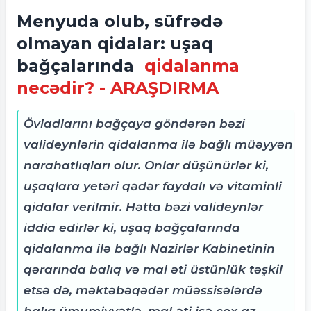
Menyuda olub, süfrədə
olmayan qidalar: uşaq
bağçalarında
qidalanma
necədir? - ARAŞDIRMA
Övladlarını bağçaya göndərən bəzi
valideynlərin qidalanma ilə bağlı müəyyən
narahatlıqları olur. Onlar düşünürlər ki,
uşaqlara yetəri qədər faydalı və vitaminli
qidalar verilmir. Hətta bəzi valideynlər
iddia edirlər ki, uşaq bağçalarında
qidalanma ilə bağlı Nazirlər Kabinetinin
qərarında balıq və mal əti üstünlük təşkil
etsə də, məktəbəqədər müəssisələrdə
balıq ümumiyyətlə, mal əti isə çox az