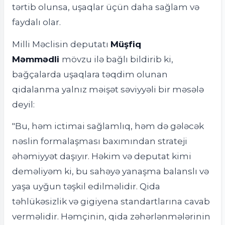
tərtib olunsa, uşaqlar üçün daha sağlam və
faydalı olar.
Milli Məclisin deputatı
Müşfiq
Məmmədli
mövzu ilə bağlı bildirib ki,
bağçalarda uşaqlara təqdim olunan
qidalanma yalnız məişət səviyyəli bir məsələ
deyil:
"Bu, həm ictimai sağlamlıq, həm də gələcək
nəslin formalaşması baxımından strateji
əhəmiyyət daşıyır. Həkim və deputat kimi
deməliyəm ki, bu sahəyə yanaşma balanslı və
yaşa uyğun təşkil edilməlidir. Qida
təhlükəsizlik və gigiyena standartlarına cavab
verməlidir. Həmçinin, qida zəhərlənmələrinin