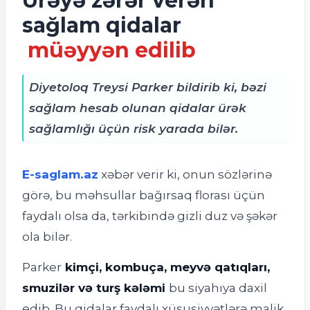
Ürəyə zərər verən
sağlam qidalar
müəyyən edilib
Diyetoloq Treysi Parker bildirib ki, bəzi
sağlam hesab olunan qidalar ürək
sağlamlığı üçün risk yarada bilər.
E-saglam.az
xəbər verir ki, o
nun sözlərinə
görə, bu məhsullar bağırsaq florası üçün
faydalı olsa da, tərkibində gizli duz və şəkər
ola bilər.
Parker
kimçi, kombuça, meyvə qatıqları,
smuzilər və turş kələmi
bu siyahıya daxil
edib. Bu qidalar faydalı xüsusiyyətlərə malik