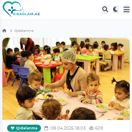
Qidalanma
08.04.2026 18:03
609
Qidalanma