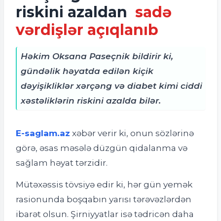
riskini azaldan
sadə
vərdişlər açıqlanıb
Həkim Oksana Paseçnik bildirir ki,
gündəlik həyatda edilən kiçik
dəyişikliklər xərçəng və diabet kimi ciddi
xəstəliklərin riskini azalda bilər.
E-saglam.az
xəbər verir ki, o
nun sözlərinə
görə, əsas məsələ düzgün qidalanma və
sağlam həyat tərzidir.
Mütəxəssis tövsiyə edir ki, hər gün yemək
rasionunda boşqabın yarısı tərəvəzlərdən
ibarət olsun. Şirniyyatlar isə tədricən daha