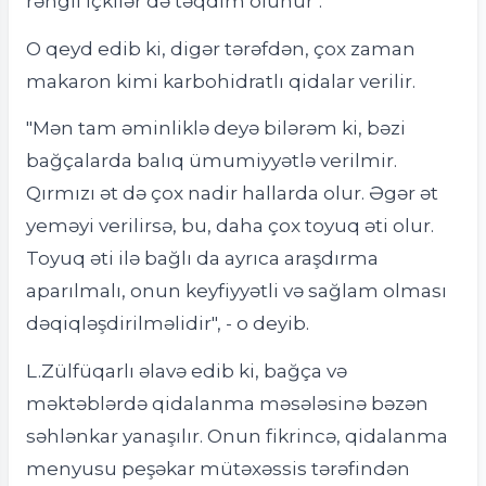
rəngli içkilər də təqdim olunur".
O qeyd edib ki, digər tərəfdən, çox zaman
makaron kimi karbohidratlı qidalar verilir.
"Mən tam əminliklə deyə bilərəm ki, bəzi
bağçalarda balıq ümumiyyətlə verilmir.
Qırmızı ət də çox nadir hallarda olur. Əgər ət
yeməyi verilirsə, bu, daha çox toyuq əti olur.
Toyuq əti ilə bağlı da ayrıca araşdırma
aparılmalı, onun keyfiyyətli və sağlam olması
dəqiqləşdirilməlidir", - o deyib.
L.Zülfüqarlı əlavə edib ki, bağça və
məktəblərdə qidalanma məsələsinə bəzən
səhlənkar yanaşılır. Onun fikrincə, qidalanma
menyusu peşəkar mütəxəssis tərəfindən