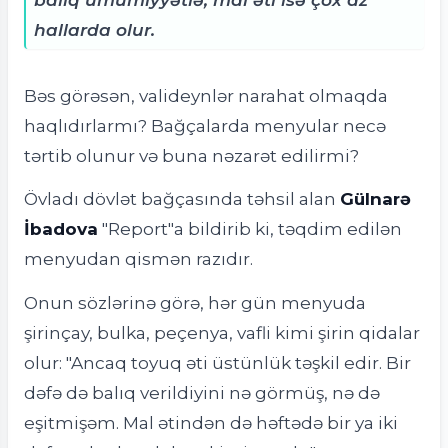
hallarda olur.
Bəs görəsən, valideynlər narahat olmaqda
haqlıdırlarmı? Bağçalarda menyular necə
tərtib olunur və buna nəzarət edilirmi?
Övladı dövlət bağçasında təhsil alan
Gülnarə
İbadova
"Report"a bildirib ki, təqdim edilən
menyudan qismən razıdır.
Onun sözlərinə görə, hər gün menyuda
şirinçay, bulka, peçenya, vafli kimi şirin qidalar
olur: "Ancaq toyuq əti üstünlük təşkil edir. Bir
dəfə də balıq verildiyini nə görmüş, nə də
eşitmişəm. Mal ətindən də həftədə bir ya iki