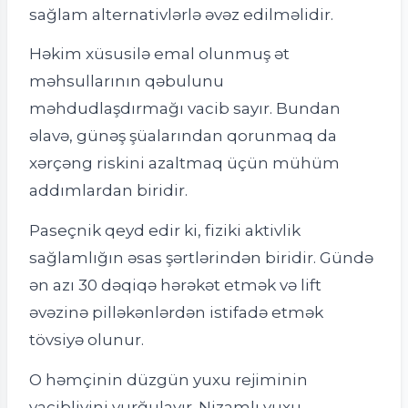
sağlam alternativlərlə əvəz edilməlidir.
Həkim xüsusilə emal olunmuş ət
məhsullarının qəbulunu
məhdudlaşdırmağı vacib sayır. Bundan
əlavə, günəş şüalarından qorunmaq da
xərçəng riskini azaltmaq üçün mühüm
addımlardan biridir.
Paseçnik qeyd edir ki, fiziki aktivlik
sağlamlığın əsas şərtlərindən biridir. Gündə
ən azı 30 dəqiqə hərəkət etmək və lift
əvəzinə pilləkənlərdən istifadə etmək
tövsiyə olunur.
O həmçinin düzgün yuxu rejiminin
vacibliyini vurğulayır. Nizamlı yuxu