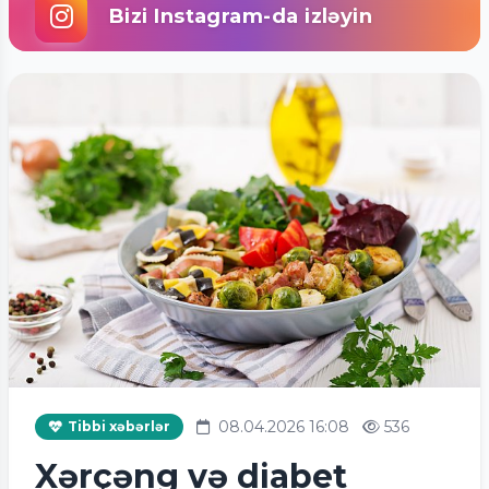
Bizi Instagram-da izləyin
08.04.2026 16:08
536
Tibbi xəbərlər
Xərçəng və diabet