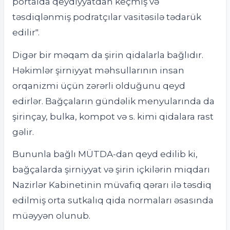
portalda qeydiyyatdan keçmiş və
təsdiqlənmiş podratçılar vasitəsilə tədarük
edilir".
Digər bir məqam da şirin qidalarla bağlıdır.
Həkimlər şirniyyat məhsullarının insan
orqanizmi üçün zərərli olduğunu qeyd
edirlər. Bağçaların gündəlik menyularında da
şirinçay, bulka, kompot və s. kimi qidalara rast
gəlir.
Bununla bağlı MÜTDA-dan qeyd edilib ki,
bağçalarda şirniyyat və şirin içkilərin miqdarı
Nazirlər Kabinetinin müvafiq qərarı ilə təsdiq
edilmiş orta sutkalıq qida normaları əsasında
müəyyən olunub.