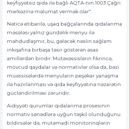
keyfiyyətsiz qida ilə bağlı AQTA-nın 1003 Çağrı
mərkəzinə məlumat vermək olar".
Nəticə etibarilə, uşaq bağçalarında qidalanma
məsələsi yalnız gündəlik menyu ilə
məhdudlaşmır, bu, gələcək nəslin sağlam
inkişafına birbaşa təsir göstərən əsas
amillərdən biridir. Mütəxəssislərin fikrincə,
mövcud qaydalar və normativlər olsa da, bəzi
müəssisələrdə menyuların peşəkar yanaşma
ilə hazırlanması və qida keyfiyyətinə nəzarətin
gücləndirilməsi zəruridir.
Aidiyyəti qurumlar qidalanma prosesinin
normativ sənədlərə uyğun təşkil olunduğunu
bildirsələr də, mütəmadi monitorinqlərin