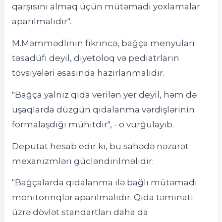
qarşısını almaq üçün mütəmadi yoxlamalar
aparılmalıdır".
M.Məmmədlinin fikrincə, bağça menyuları
təsadüfi deyil, diyetoloq və pediatrların
tövsiyələri əsasında hazırlanmalıdır.
"Bağça yalnız qida verilən yer deyil, həm də
uşaqlarda düzgün qidalanma vərdişlərinin
formalaşdığı mühitdir", - o vurğulayıb.
Deputat hesab edir ki, bu sahədə nəzarət
mexanizmləri gücləndirilməlidir:
"Bağçalarda qidalanma ilə bağlı mütəmadi
monitorinqlər aparılmalıdır. Qida təminatı
üzrə dövlət standartları daha da