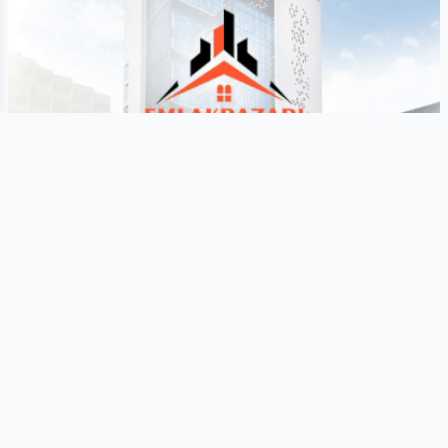
Son xəbərlər
Hamısına bax
Qaragilənin az bilinən sağlamlıq
faydaları
açıqlanıb
Qidalanma
06.08.2026