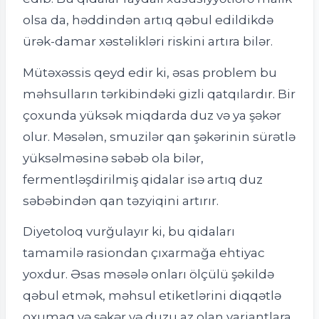
olsa da, həddindən artıq qəbul edildikdə
ürək-damar xəstəlikləri riskini artıra bilər.
Mütəxəssis qeyd edir ki, əsas problem bu
məhsulların tərkibindəki gizli qatqılardır. Bir
çoxunda yüksək miqdarda duz və ya şəkər
olur. Məsələn, smuzilər qan şəkərinin sürətlə
yüksəlməsinə səbəb ola bilər,
fermentləşdirilmiş qidalar isə artıq duz
səbəbindən qan təzyiqini artırır.
Diyetoloq vurğulayır ki, bu qidaları
tamamilə rasiondan çıxarmağa ehtiyac
yoxdur. Əsas məsələ onları ölçülü şəkildə
qəbul etmək, məhsul etiketlərini diqqətlə
oxumaq və şəkər və duzu az olan variantlara