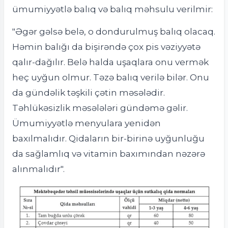
ümumiyyətlə balıq və balıq məhsulu verilmir:
"Əgər gəlsə belə, o dondurulmuş balıq olacaq.
Həmin balığı da bişirəndə çox pis vəziyyətə
qalır-dağılır. Belə halda uşaqlara onu vermək
heç uyğun olmur. Təzə balıq verilə bilər. Onu
da gündəlik təşkili çətin məsələdir.
Təhlükəsizlik məsələləri gündəmə gəlir.
Ümumiyyətlə menyulara yenidən
baxılmalıdır. Qidaların bir-birinə uyğunluğu
da sağlamlıq və vitamin baxımından nəzərə
alınmalıdır".