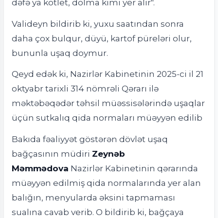
dəfə ya kotlet, dolma kimi yer alır".
Valideyn bildirib ki, yuxu saatından sonra
daha çox bulqur, düyü, kartof püreləri olur,
bununla uşaq doymur.
Qeyd edək ki, Nazirlər Kabinetinin 2025-ci il 21
oktyabr tarixli 314 nömrəli Qərarı ilə
məktəbəqədər təhsil müəssisələrində uşaqlar
üçün sutkalıq qida normaları müəyyən edilib
Bakıda fəaliyyət göstərən dövlət uşaq
bağçasının müdiri
Zeynəb
Məmmədova
Nazirlər Kabinetinin qərarında
müəyyən edilmiş qida normalarında yer alan
balığın, menyularda əksini tapmaması
sualına cavab verib. O bildirib ki, bağçaya