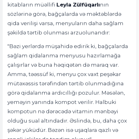
kitabların müəllifi
Leyla Zülfüqarlı
nın
sözlərinə görə, bağçalarda və məktəblərdə
qida verilişi varsa, menyuların daha sağlam
şəkildə tərtib olunması arzuolunandır:
"Bəzi yerlərdə müşahidə edirik ki, bağçalarda
sağlam qidalanma menyusu hazırlamağa
çalışırlar və buna həqiqətən də maraq var.
Amma, təəssüf ki, menyu çox vaxt peşəkar
mütəxəssis tərəfindən tərtib olunmadığına
görə qidalanma ardıcıllığı pozulur. Məsələn,
yeməyin yanında kompot verilir. Halbuki
kompotun nə dərəcədə vitamin mənbəyi
olduğu sual altındadır. Əslində, bu, daha çox
şəkər yüküdür. Bəzən isə uşaqlara qazlı və