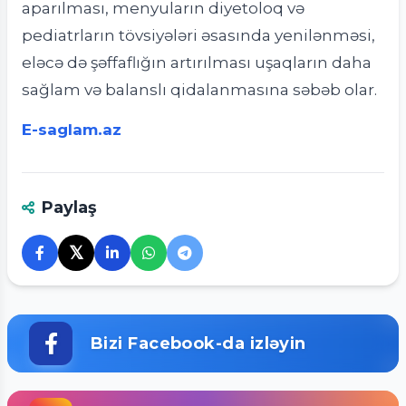
aparılması, menyuların diyetoloq və
pediatrların tövsiyələri əsasında yenilənməsi,
eləcə də şəffaflığın artırılması uşaqların daha
sağlam və balanslı qidalanmasına səbəb olar.
E-saglam.az
Paylaş
𝕏
Bizi Facebook-da izləyin