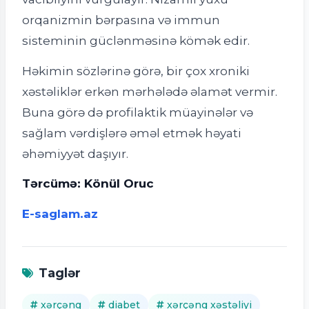
orqanizmin bərpasına və immun
sisteminin güclənməsinə kömək edir.
Həkimin sözlərinə görə, bir çox xroniki
xəstəliklər erkən mərhələdə əlamət vermir.
Buna görə də profilaktik müayinələr və
sağlam vərdişlərə əməl etmək həyati
əhəmiyyət daşıyır.
Tərcümə: Könül Oruc
E-saglam.az
Taglər
xərçəng
diabet
xərçəng xəstəliyi