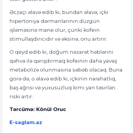
Əczaçı əlavə edib ki, bundan əlavə, içki
hipertoniya dərmanlarının düzgün
işləməsinə mane olur, çünki kofein
stimullaşdırıcıdır və əksinə, onu artırır.
O qeyd edib ki, doğum nəzarət həblərini
qəhvə ilə qarışdırmaq kofeinin daha yavaş
metabolizə olunmasına səbəb olacaq. Buna
görə də, o əlavə edib ki, içkinin narahatlıq,
baş ağrısı və yuxusuzluq kimi yan təsirləri
riski artır.
Tərcümə: Könül Oruc
E-saglam.az