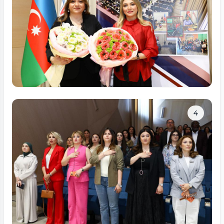
Tam ölçüdə bax
4