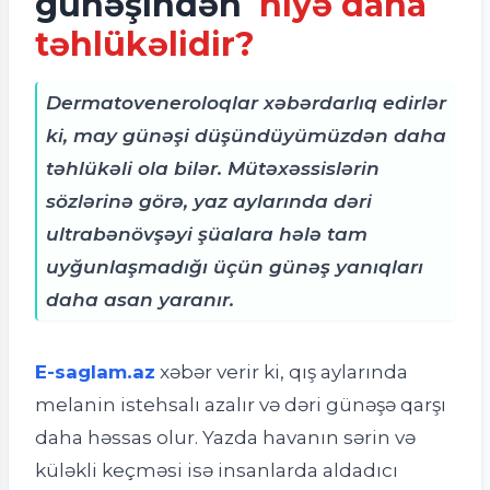
günəşindən
niyə daha
təhlükəlidir?
Dermatoveneroloqlar xəbərdarlıq edirlər
ki, may günəşi düşündüyümüzdən daha
təhlükəli ola bilər. Mütəxəssislərin
sözlərinə görə, yaz aylarında dəri
ultrabənövşəyi şüalara hələ tam
uyğunlaşmadığı üçün günəş yanıqları
daha asan yaranır.
E-saglam.az
xəbər verir ki, qış aylarında
melanin istehsalı azalır və dəri günəşə qarşı
daha həssas olur. Yazda havanın sərin və
küləkli keçməsi isə insanlarda aldadıcı