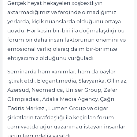
Gerçək həyat hekayələri xoşbəxtliyin
axtarmadığımız və fərqində olmadığımız
yerlərdə, kiçik nüanslarda olduğunu ortaya
qoydu. Hər kəsin bir-biri ilə doğmalaşdığı bu
forum bir daha insan faktorunun önəmini və
emosional varlıq olaraq daim bir-birimizə
ehtiyacımız olduğunu vurğuladı.
Seminarda həm xanımlar, həm də bəylər
iştirak etdi. Elegant.media, Slavyanka, Ollin.az,
Azərsüd, Neomedica, Uniser Group, Zəfər
Olimpiadası, Adalia Media Agency, Çağrı
Tədris Mərkəzi, Lumen Group və digər
şirkətlərin tərəfdaşlığı ilə keçirilən forum
cəmiyyətdə uğur qazanmaq istəyən insanlar
üçün fərqindəlik yaratdı.