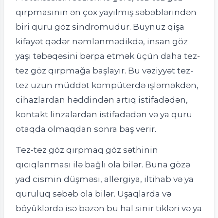
qırpmasının ən çox yayılmış səbəblərindən
biri quru göz sindromudur. Buynuz qişa
kifayət qədər nəmlənmədikdə, insan göz
yaşı təbəqəsini bərpa etmək üçün daha tez-
tez göz qırpmağa başlayır. Bu vəziyyət tez-
tez uzun müddət kompüterdə işləməkdən,
cihazlardan həddindən artıq istifadədən,
kontakt linzalardan istifadədən və ya quru
otaqda olmaqdan sonra baş verir.
Tez-tez göz qırpmaq göz səthinin
qıcıqlanması ilə bağlı ola bilər. Buna gözə
yad cismin düşməsi, allergiya, iltihab və ya
quruluq səbəb ola bilər. Uşaqlarda və
böyüklərdə isə bəzən bu hal sinir tikləri və ya