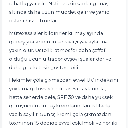
rahatlıq yaradır. Nəticədə insanlar günəş
altında daha uzun müddət qalır və yanıq
riskini hiss etmirlər.
Mütəxəssislər bildirirlər ki, may ayında
günəş şüalarının intensivliyi yay aylarına
yaxın olur. Üstəlik, atmosfer daha şəffaf
olduğu üçün ultrabənövşəyi şüalar dəriyə
daha güclü təsir göstərə bilir.
Həkimlər çölə çıxmazdan əvvəl UV indeksini
yoxlamağı tövsiyə edirlər. Yaz aylarında,
hətta şəhərdə belə, SPF 30 və daha yüksək
qoruyuculu günəş kremlərindən istifadə
vacib sayılır. Günəş kremi çölə çıxmazdan
təxminən 15 dəqiqə əvvəl çəkilməli və hər iki