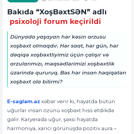
Bakıda “XoşBəxtSƏN” adlı
psixoloji forum keçirildi
Dünyada yaşayan hər kəsin arzusu
xoşbəxt olmaqdır. Hər saat, hər gün, hər
dəqiqə xoşbəxtliyimiz üçün çalışır və
arzularımızı, məqsədlərimizi xoşbəxtlik
üzərində qururuq. Bəs hər insan həqiqətən
xoşbəxt ola bilirmi?
E-saglam.az
xəbər verir ki, h
əyatda bütün
uğurlar insan özünü xoşbəxt hiss etdikdə
gəlir. Karyerada uğur, şəxsi həyatda
harmoniya, xarici görünüşdə pozitiv aura –