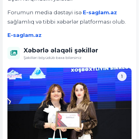
Forumun media dəstəyi isə
E-saglam.az
sağlamlıq və tibbi xəbərlər platforması olub.
E-saglam.az
Xəbərlə əlaqəli şəkillər
Şəkilləri böyüdüb baxa bilərsiniz
1