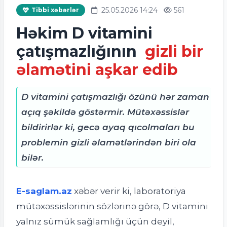
25.05.2026 14:24
561
Tibbi xəbərlər
Həkim D vitamini
çatışmazlığının
gizli bir
əlamətini aşkar edib
D vitamini çatışmazlığı özünü hər zaman
açıq şəkildə göstərmir. Mütəxəssislər
bildirirlər ki, gecə ayaq qıcolmaları bu
problemin gizli əlamətlərindən biri ola
bilər.
E-saglam.az
xəbər verir ki,
laboratoriya
mütəxəssislərinin sözlərinə görə, D vitamini
yalnız sümük sağlamlığı üçün deyil,