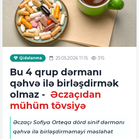
25.05.2026 11:15
315
Qidalanma
Bu 4 qrup dərmanı
qəhvə ilə birləşdirmək
olmaz -
Əczaçıdan
mühüm tövsiyə
Əczaçı Sofiya Orteqa dörd sinif dərmanı
qəhvə ilə birləşdirməməyi məsləhət