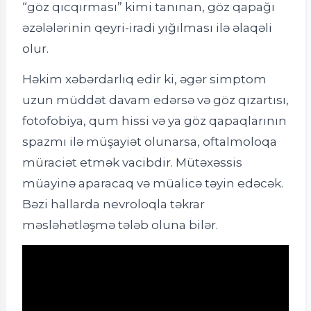
“göz qıcqırması” kimi tanınan, göz qapağı
əzələlərinin qeyri-iradi yığılması ilə əlaqəli
olur.
Həkim xəbərdarlıq edir ki, əgər simptom
uzun müddət davam edərsə və göz qızartısı,
fotofobiya, qum hissi və ya göz qapaqlarının
spazmı ilə müşayiət olunarsa, oftalmoloqa
müraciət etmək vacibdir. Mütəxəssis
müayinə aparacaq və müalicə təyin edəcək.
Bəzi hallarda nevroloqla təkrar
məsləhətləşmə tələb oluna bilər.