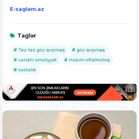
E-saglam.az
Taglər
Tez-tez göz qırpmaq
göz qırpmaq
cərrahi əməliyyat
Həkim-oftalmoloq
xəstəlik