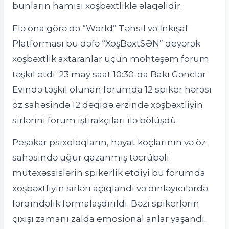
bunların hamısı xoşbəxtliklə əlaqəlidir.
Elə ona görə də “World” Təhsil və İnkişaf
Platforması bu dəfə “XoşBəxtSƏN” deyərək
xoşbəxtlik axtaranlar üçün möhtəşəm forum
təşkil etdi. 23 may saat 10:30-da Bakı Gənclər
Evində təşkil olunan forumda 12 spiker hərəsi
öz sahəsində 12 dəqiqə ərzində xoşbəxtliyin
sirlərini forum iştirakçıları ilə bölüşdü.
Peşəkar psixoloqların, həyat koçlarının və öz
sahəsində uğur qazanmış təcrübəli
mütəxəssislərin spikerlik etdiyi bu forumda
xoşbəxtliyin sirləri açıqlandı və dinləyicilərdə
fərqindəlik formalaşdırıldı. Bəzi spikerlərin
çıxışı zamanı zalda emosional anlar yaşandı.