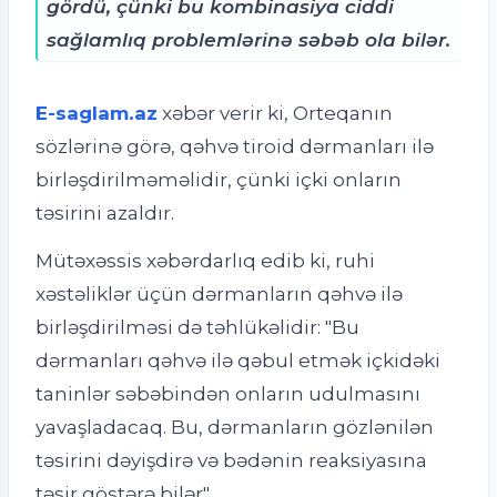
gördü, çünki bu kombinasiya ciddi
sağlamlıq problemlərinə səbəb ola bilər.
E-saglam.az
xəbər verir ki,
Orteqanın
sözlərinə görə, qəhvə tiroid dərmanları ilə
birləşdirilməməlidir, çünki içki onların
təsirini azaldır.
Mütəxəssis xəbərdarlıq edib ki, ruhi
xəstəliklər üçün dərmanların qəhvə ilə
birləşdirilməsi də təhlükəlidir:
"Bu
dərmanları qəhvə ilə qəbul etmək içkidəki
taninlər səbəbindən onların udulmasını
yavaşladacaq. Bu, dərmanların gözlənilən
təsirini dəyişdirə və bədənin reaksiyasına
təsir göstərə bilər".