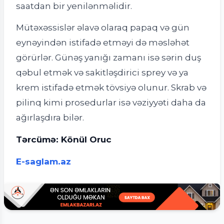
saatdan bir yenilənməlidir.
Mütəxəssislər əlavə olaraq papaq və gün
eynəyindən istifadə etməyi də məsləhət
görürlər. Günəş yanığı zamanı isə sərin duş
qəbul etmək və sakitləşdirici sprey və ya
krem istifadə etmək tövsiyə olunur. Skrab və
pilinq kimi prosedurlar isə vəziyyəti daha da
ağırlaşdıra bilər.
Tərcümə: Könül Oruc
E-saglam.az