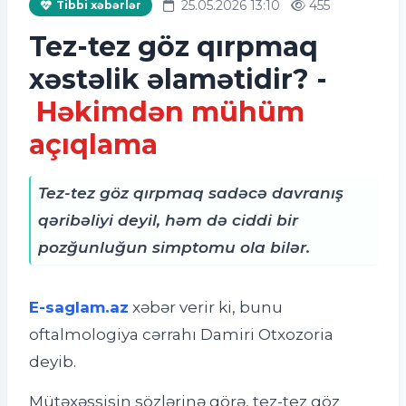
25.05.2026 13:10
455
Tibbi xəbərlər
Tez-tez göz qırpmaq
xəstəlik əlamətidir? -
Həkimdən mühüm
açıqlama
Tez-tez göz qırpmaq sadəcə davranış
qəribəliyi deyil, həm də ciddi bir
pozğunluğun simptomu ola bilər.
E-saglam.az
xəbər verir ki, bunu
oftalmologiya cərrahı Damiri Otxozoria
deyib.
Mütəxəssisin sözlərinə görə, tez-tez göz