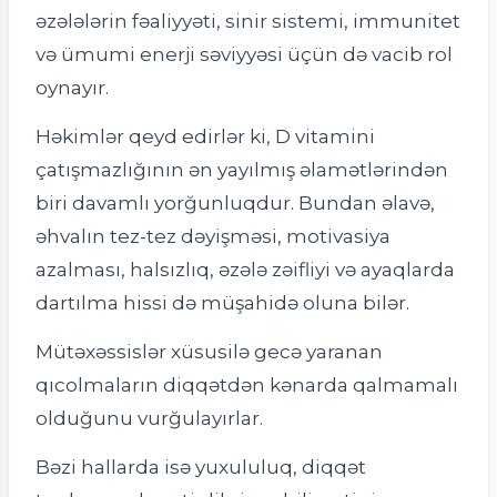
əzələlərin fəaliyyəti, sinir sistemi, immunitet
və ümumi enerji səviyyəsi üçün də vacib rol
oynayır.
Həkimlər qeyd edirlər ki, D vitamini
çatışmazlığının ən yayılmış əlamətlərindən
biri davamlı yorğunluqdur. Bundan əlavə,
əhvalın tez-tez dəyişməsi, motivasiya
azalması, halsızlıq, əzələ zəifliyi və ayaqlarda
dartılma hissi də müşahidə oluna bilər.
Mütəxəssislər xüsusilə gecə yaranan
qıcolmaların diqqətdən kənarda qalmamalı
olduğunu vurğulayırlar.
Bəzi hallarda isə yuxululuq, diqqət