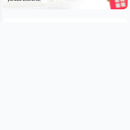
Son xəbərlər
Hamısına bax
Qaragilənin az bilinən sağlamlıq
faydaları
açıqlanıb
Qidalanma
06.08.2026
Şişkinlikdən əziyyət çəkənlər üçün ağ çörəyə
3
sağlam alternativ tövsiyə edildi
Qidalanma
06.08.2026
Amerikalı professor Yeni Klinikada yerli
mütəxəssislərlə birgə
tibbi konsilium keçirib
Tibbi xəbərlər
06.08.2026