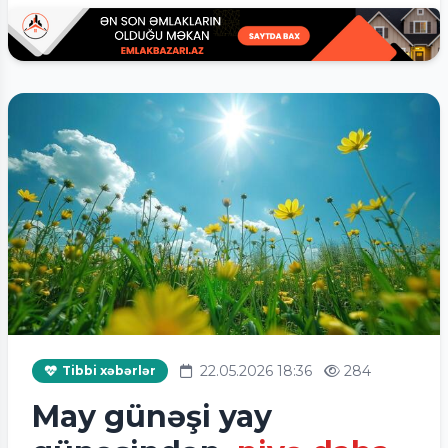
22.05.2026 18:36
284
Tibbi xəbərlər
May günəşi yay