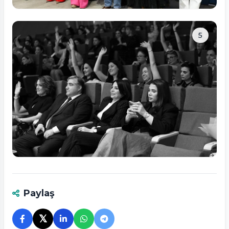
Tam ölçüdə bax
5
Tam ölçüdə bax
Paylaş
𝕏