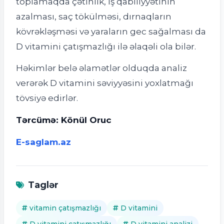
toplamaqda çətinlik, iş qabiliyyətinin
azalması, saç tökülməsi, dırnaqların
kövrəkləşməsi və yaraların gec sağalması da
D vitamini çatışmazlığı ilə əlaqəli ola bilər.
Həkimlər belə əlamətlər olduqda analiz
verərək D vitamini səviyyəsini yoxlatmağı
tövsiyə edirlər.
Tərcümə: Könül Oruc
E-saglam.az
Taglər
vitamin çatışmazlığı
D vitamini
D vitamini çatışmazlığı
D vitamini analizi