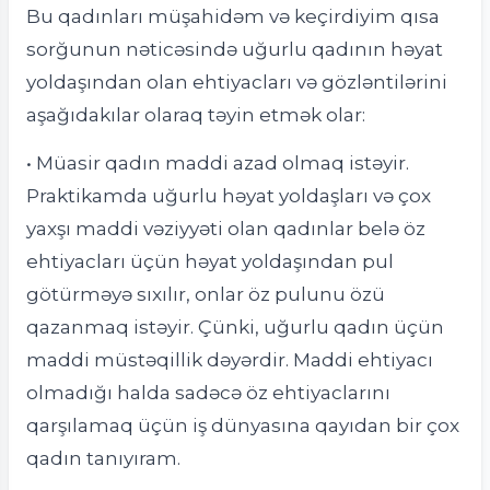
Bu qadınları müşahidəm və keçirdiyim qısa
sorğunun nəticəsində uğurlu qadının həyat
yoldaşından olan ehtiyacları və gözləntilərini
aşağıdakılar olaraq təyin etmək olar:
• Müasir qadın maddi azad olmaq istəyir.
Praktikamda uğurlu həyat yoldaşları və çox
yaxşı maddi vəziyyəti olan qadınlar belə öz
ehtiyacları üçün həyat yoldaşından pul
götürməyə sıxılır, onlar öz pulunu özü
qazanmaq istəyir. Çünki, uğurlu qadın üçün
maddi müstəqillik dəyərdir. Maddi ehtiyacı
olmadığı halda sadəcə öz ehtiyaclarını
qarşılamaq üçün iş dünyasına qayıdan bir çox
qadın tanıyıram.