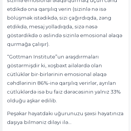
sizinlə emosional əlaqə qurmaq üçün cəhd
etdikdə ona qarşılıq verin (sizinlə nə isə
bölüşmək istədikdə, sizi çağırdıqda, zəng
etdikdə, mesaj yolladıqda, sizə nəsə
göstərdikdə o əslində sizinlə emosional əlaqə
qurmağa çalışır).
“Gottman Institute”un araşdırmaları
göstərmişdir ki, xoşbəxt ailələrdə olan
cütlüklər bir-birlərinin emosional əlaqə
cəhdlərinin 86%-inə qarşılıq verirlər, ayrılan
cütlüklərdə isə bu faiz dərəcəsinin yalnız 33%
olduğu aşkar edilib.
Peşəkar həyatdakı uğurunuzu şəxsi həyatınıza
daşıya bilməniz diləyi ilə…