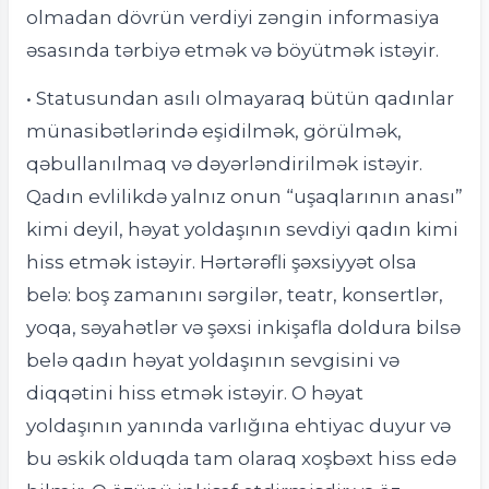
olmadan dövrün verdiyi zəngin informasiya
əsasında tərbiyə etmək və böyütmək istəyir.
• Statusundan asılı olmayaraq bütün qadınlar
münasibətlərində eşidilmək, görülmək,
qəbullanılmaq və dəyərləndirilmək istəyir.
Qadın evlilikdə yalnız onun “uşaqlarının anası”
kimi deyil, həyat yoldaşının sevdiyi qadın kimi
hiss etmək istəyir. Hərtərəfli şəxsiyyət olsa
belə: boş zamanını sərgilər, teatr, konsertlər,
yoqa, səyahətlər və şəxsi inkişafla doldura bilsə
belə qadın həyat yoldaşının sevgisini və
diqqətini hiss etmək istəyir. O həyat
yoldaşının yanında varlığına ehtiyac duyur və
bu əskik olduqda tam olaraq xoşbəxt hiss edə