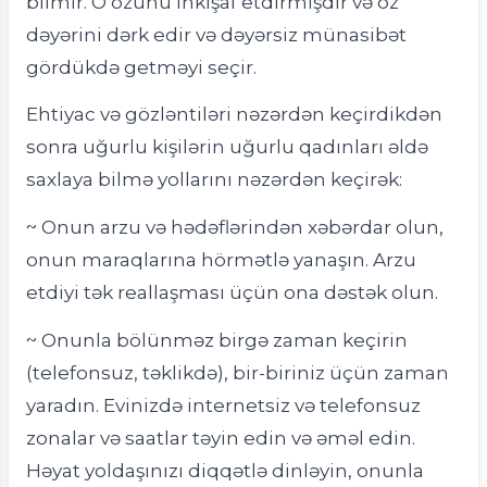
bilmir. O özünü inkişaf etdirmişdir və öz
dəyərini dərk edir və dəyərsiz münasibət
gördükdə getməyi seçir.
Ehtiyac və gözləntiləri nəzərdən keçirdikdən
sonra uğurlu kişilərin uğurlu qadınları əldə
saxlaya bilmə yollarını nəzərdən keçirək:
~ Onun arzu və hədəflərindən xəbərdar olun,
onun maraqlarına hörmətlə yanaşın. Arzu
etdiyi tək reallaşması üçün ona dəstək olun.
~ Onunla bölünməz birgə zaman keçirin
(telefonsuz, təklikdə), bir-biriniz üçün zaman
yaradın. Evinizdə internetsiz və telefonsuz
zonalar və saatlar təyin edin və əməl edin.
Həyat yoldaşınızı diqqətlə dinləyin, onunla