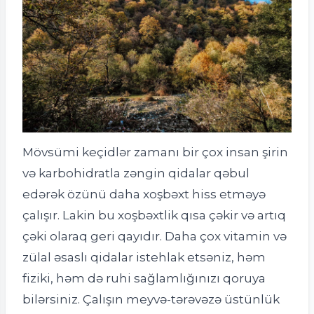
Mövsümi keçidlər zamanı bir çox insan şirin
və karbohidratla zəngin qidalar qəbul
edərək özünü daha xoşbəxt hiss etməyə
çalışır. Lakin bu xoşbəxtlik qısa çəkir və artıq
çəki olaraq geri qayıdır. Daha çox vitamin və
zülal əsaslı qidalar istehlak etsəniz, həm
fiziki, həm də ruhi sağlamlığınızı qoruya
bilərsiniz. Çalışın meyvə-tərəvəzə üstünlük