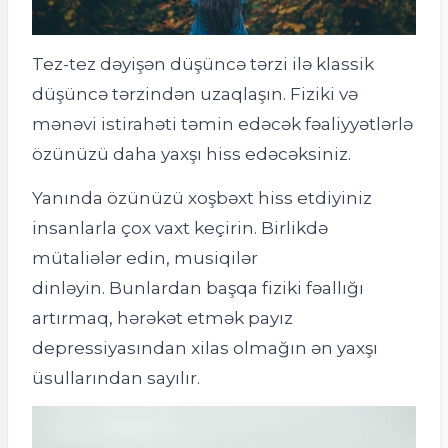
Tez-tez dəyişən düşüncə tərzi ilə klassik
düşüncə tərzindən uzaqlaşın. Fiziki və
mənəvi istirahəti təmin edəcək fəaliyyətlərlə
özünüzü daha yaxşı hiss edəcəksiniz.
Yanında özünüzü xoşbəxt hiss etdiyiniz
insanlarla çox vaxt keçirin. Birlikdə
mütaliələr edin, musiqilər
dinləyin. Bunlardan başqa fiziki fəallığı
artırmaq, hərəkət etmək payız
depressiyasından xilas olmağın ən yaxşı
üsullarından sayılır.