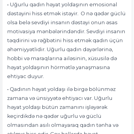
• Uğurlu qadın həyat yoldaşının emosional
dəstəyini hiss etmək istəyir. O nə qədər güclü
olsa belə sevdiyi insanın dəstəyi onun əsas
motivasiya mənbələrindəndir. Sevdiyi insanın
təqdirini və rəğbətini hiss etmək qadın üçün
əhəmiyyətlidir. Uğurlu qadın dəyərlərinə,
hobbi və maraqlarına ailəsinin, xüsusilə də
həyat yoldaşının hörmətlə yanaşmasına
ehtiyac duyur.
• Qadının həyat yoldaşı ilə birgə bölünməz
zamana və ünsiyyətə ehtiyacı var. Uğurlu
həyat yoldaşı bütün zamanını işləyərək
keçirdikdə nə qədər uğurlu və güclü
olmasından asılı olmayaraq qadın tənha və
atılmış hiss edir. Çox hallarda həyat