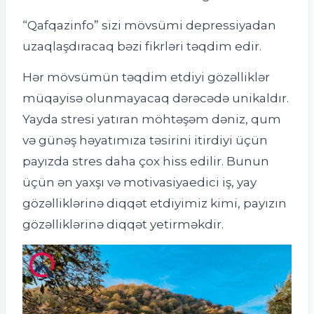
“Qafqazinfo” sizi mövsümi depressiyadan
uzaqlaşdıracaq bəzi fikrləri təqdim edir.
Hər mövsümün təqdim etdiyi gözəlliklər
müqayisə olunmayacaq dərəcədə unikaldır.
Yayda stresi yatıran möhtəşəm dəniz, qum
və günəş həyatımıza təsirini itirdiyi üçün
payızda stres daha çox hiss edilir. Bunun
üçün ən yaxşı və motivasiyaedici iş, yay
gözəlliklərinə diqqət etdiyimiz kimi, payızın
gözəlliklərinə diqqət yetirməkdir.