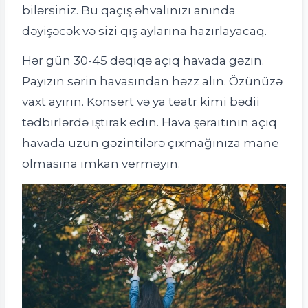
bilərsiniz. Bu qaçış əhvalınızı anında
dəyişəcək və sizi qış aylarına hazırlayacaq.
Hər gün 30-45 dəqiqə açıq havada gəzin.
Payızın sərin havasından həzz alın. Özünüzə
vaxt ayırın. Konsert və ya teatr kimi bədii
tədbirlərdə iştirak edin. Hava şəraitinin açıq
havada uzun gəzintilərə çıxmağınıza mane
olmasına imkan verməyin.