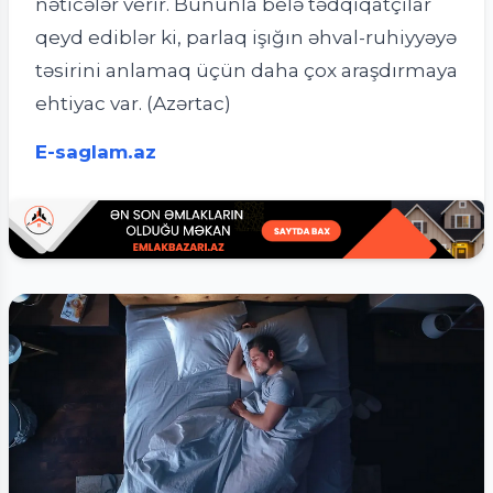
nəticələr verir. Bununla belə tədqiqatçılar
qeyd ediblər ki, parlaq işığın əhval-ruhiyyəyə
təsirini anlamaq üçün daha çox araşdırmaya
ehtiyac var. (Azərtac)
E-saglam.az