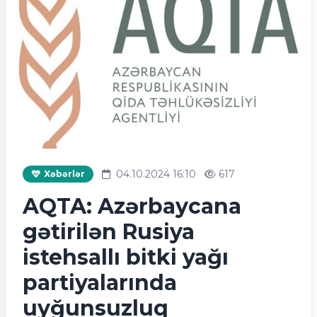
04.10.2024 16:10
617
Xəbərlər
AQTA: Azərbaycana
gətirilən Rusiya
istehsallı bitki yağı
partiyalarında
uyğunsuzluq