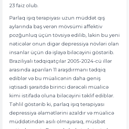
23 faiz olub.
Parlaq işıq terapiyası uzun müddət qış
aylarında baş verən mövsümi affektiv
pozğunluq üçün tövsiyə edilib, lakin bu yeni
nəticələr onun digər depressiya növləri olan
insanlar üçün də işləyə biləcəyini göstərib.
Braziliyalı tədqiqatçılar 2005-2024-cü illər
arasında aparılan 11 araşdırmanı tədqiq
ediblər və bu müalicənin daha geniş
iqtisadi şəraitdə birinci dərəcəli müalicə
kimi istifadə oluna biləcəyini təklif ediblər.
Təhlil göstərib ki, parlaq işıq terapiyası
depressiya əlamətlərini azaldır və müalicə
müddətindən asılı olmayaraq, müsbət