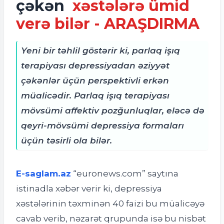
çəkən
xəstələrə ümid
verə bilər - ARAŞDIRMA
Yeni bir təhlil göstərir ki, parlaq işıq
terapiyası depressiyadan əziyyət
çəkənlər üçün perspektivli erkən
müalicədir. Parlaq işıq terapiyası
mövsümi affektiv pozğunluqlar, eləcə də
qeyri-mövsümi depressiya formaları
üçün təsirli ola bilər.
E-saglam.az
“euronews.com” saytına
istinadla xəbər verir ki, depressiya
xəstələrinin təxminən 40 faizi bu müalicəyə
cavab verib, nəzarət qrupunda isə bu nisbət