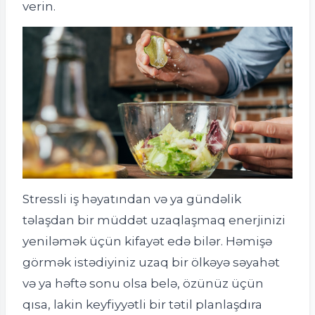
verin.
Stressli iş həyatından və ya gündəlik
təlaşdan bir müddət uzaqlaşmaq enerjinizi
yeniləmək üçün kifayət edə bilər. Həmişə
görmək istədiyiniz uzaq bir ölkəyə səyahət
və ya həftə sonu olsa belə, özünüz üçün
qısa, lakin keyfiyyətli bir tətil planlaşdıra