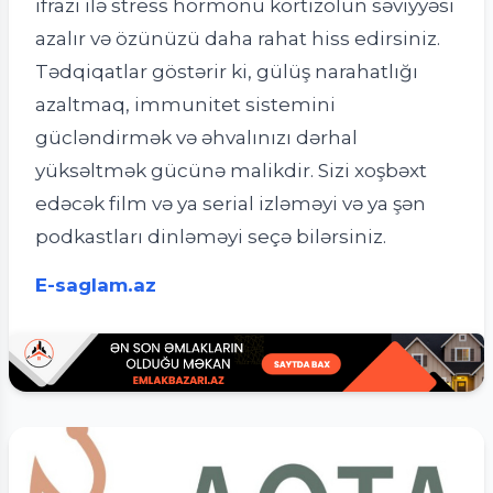
ifrazı ilə stress hormonu kortizolun səviyyəsi
azalır və özünüzü daha rahat hiss edirsiniz.
Tədqiqatlar göstərir ki, gülüş narahatlığı
azaltmaq, immunitet sistemini
gücləndirmək və əhvalınızı dərhal
yüksəltmək gücünə malikdir. Sizi xoşbəxt
edəcək film və ya serial izləməyi və ya şən
podkastları dinləməyi seçə bilərsiniz.
E-saglam.az