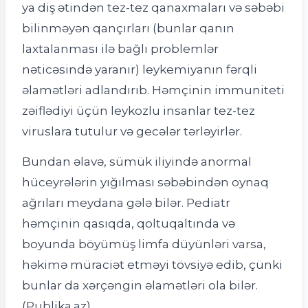
ya diş ətindən tez-tez qanaxmaları və səbəbi
bilinməyən qançırları (bunlar qanın
laxtalanması ilə bağlı problemlər
nəticəsində yaranır) leykemiyanın fərqli
əlamətləri adlandırıb. Həmçinin immuniteti
zəiflədiyi üçün leykozlu insanlar tez-tez
viruslara tutulur və gecələr tərləyirlər.
Bundan əlavə, sümük iliyində anormal
hüceyrələrin yığılması səbəbindən oynaq
ağrıları meydana gələ bilər. Pediatr
həmçinin qasıqda, qoltuqaltında və
boyunda böyümüş limfa düyünləri varsa,
həkimə müraciət etməyi tövsiyə edib, çünki
bunlar da xərçəngin əlamətləri ola bilər.
(Publika.az)