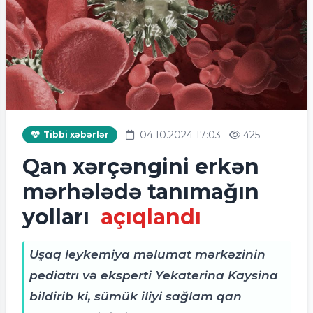
04.10.2024 17:03
425
Tibbi xəbərlər
Qan xərçəngini erkən
mərhələdə tanımağın
yolları
açıqlandı
Uşaq leykemiya məlumat mərkəzinin
pediatrı və eksperti Yekaterina Kaysina
bildirib ki, sümük iliyi sağlam qan