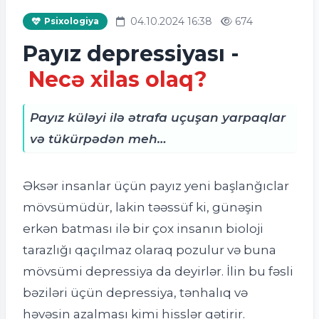
04.10.2024 16:38
674
Psixologiya
Payız depressiyası -
Necə xilas olaq?
Payız küləyi ilə ətrafa uçuşan yarpaqlar
və tükürpədən meh…
Əksər insanlar üçün payız yeni başlanğıclar
mövsümüdür, lakin təəssüf ki, günəşin
erkən batması ilə bir çox insanın bioloji
tarazlığı qaçılmaz olaraq pozulur və buna
mövsümi depressiya da deyirlər. İlin bu fəsli
bəziləri üçün depressiya, tənhalıq və
həvəsin azalması kimi hisslər gətirir.