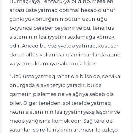
Burnaçkaya Lenta.ru-ya bildirib. Məsələn,
arxası üstə yatmaq optimal hesab olunur,
çünki yük onurğanın bütün uzunluğu
boyunca bərabər paylanır və bu, tənəffüs
sisteminin fəaliyyətini saxlamağa kömək
edir. Ancaq bu vəziyyətdə yatmaq, xüsusən
də tənəffüs yolları dar olan insanlarda apne
və ya xoruldamaya səbəb ola bilər.
"Üzü üstə yatmaq rahat ola bilsə də, servikal
onurğada əlavə təzyiq yaradır, bu da
qamətin pisləməsinə və ağrıya səbəb ola
bilər. Digər tərəfdən, sol tərəfdə yatmaq
həzm sisteminin fəaliyyətini yaxşılaşdırır və
mədə yanğısına kömək edir. Sağ tərəfdə
yatanlar isə reflü riskinin artması ilə üzləşə