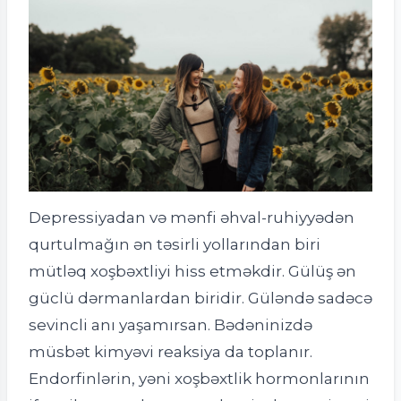
Depressiyadan və mənfi əhval-ruhiyyədən
qurtulmağın ən təsirli yollarından biri
mütləq xoşbəxtliyi hiss etməkdir. Gülüş ən
güclü dərmanlardan biridir. Güləndə sadəcə
sevincli anı yaşamırsan. Bədəninizdə
müsbət kimyəvi reaksiya da toplanır.
Endorfinlərin, yəni xoşbəxtlik hormonlarının