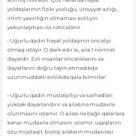
yoldaşlarının fiziki yoxluğu, ünsiyyət azlığı,
intim yaxınlığın olmaması evliliyin
yekunlaşması ilə nəticələnir.
• Uğurlu qadın həyat yoldaşının öncəliyi
olmaq istəyir. O dərk edir ki, ailə 1 nömrəli
dəyərdir. Evli insanlar öncəliklərini və
dəyərlərini doğru təyin etmədikdə
uzunmüddətli evlilikdə qala bilmirlər.
• Uğurlu qadın müstəqilliyi və sərhədləri
yüksək dəyərləndirir və ailəsinə müdaxilə
olunmasını istəmir. O ailəsi ilə bağlı qərarlara
kənar müdaxilə olmasını istəmir, uşaqlarını
özü müstəqil, bioloji ailələrin müdaxiləsi