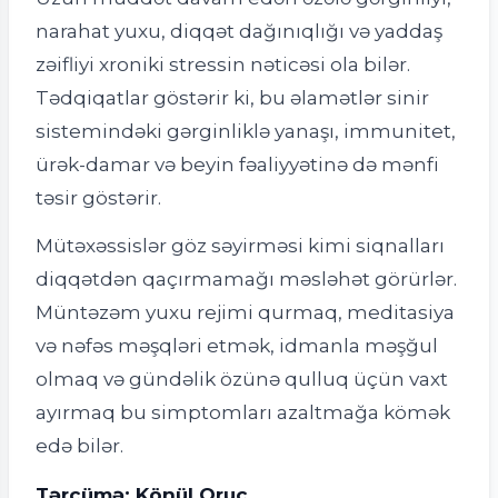
narahat yuxu, diqqət dağınıqlığı və yaddaş
zəifliyi xroniki stressin nəticəsi ola bilər.
Tədqiqatlar göstərir ki, bu əlamətlər sinir
sistemindəki gərginliklə yanaşı, immunitet,
ürək-damar və beyin fəaliyyətinə də mənfi
təsir göstərir.
Mütəxəssislər göz səyirməsi kimi siqnalları
diqqətdən qaçırmamağı məsləhət görürlər.
Müntəzəm yuxu rejimi qurmaq, meditasiya
və nəfəs məşqləri etmək, idmanla məşğul
olmaq və gündəlik özünə qulluq üçün vaxt
ayırmaq bu simptomları azaltmağa kömək
edə bilər.
Tərcümə: Könül Oruc