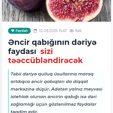
10.09.2025 15:47
946
Faydalı
Əncir qabığının dəriyə
faydası
sizi
təəccübləndirəcək
Təbii dəriyə qulluq üsullarına maraq
artdıqca əncir qabıqları da diqqət
mərkəzinə düşür. Adətən yalnız meyvəsi
istehlak olunan əncirin qabığı isə dəri
sağlamlığı üçün gözlənilməz faydalar
təqdim edir.