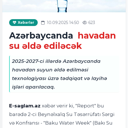
10.09.2025 14:50
623
Xəbərlər
Azərbaycanda
havadan
su əldə ediləcək
2025-2027-ci illərdə Azərbaycanda
havadan suyun əldə edilməsi
texnologiyası üzrə tədqiqat və layihə
işləri aparılacaq.
E-saglam.az
xəbər verir ki, "Report" bu
barədə 2-ci Beynəlxalq Su Təsərrüfatı Sərgi
və Konfransı - "Baku Water Week" (Bakı Su