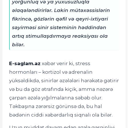
yorğunluq və ya yuxusuzluqla
əlaqələndirirlər. Lakin mütəxəssislərin
fikrincə, gözlərin qəfil və qeyri-ixtiyari
səyirməsi sinir sisteminin həddindən
artıq stimullaşdırmaya reaksiyası ola
bilər.
E-saglam.az
xəbər verir ki, s
tress
hormonları – kortizol və adrenalin
yüksəldikdə, sinirlər əzələləri hərəkətə gətirir
və bu da göz ətrafında kiçik, amma nəzərə
çarpan əzələ yığılmalarına səbəb olur.
Təkbaşına zərərsiz görünsə də, bu hal
bədənin ciddi xəbərdarlıq siqnalı ola bilər.
Uzun müddət davam edən əzələ gərginliyi,