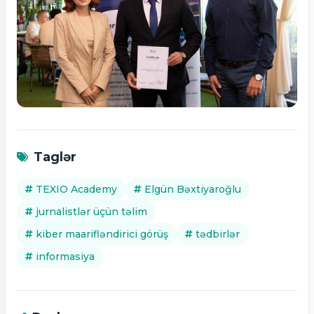
Tam ölçüdə bax
Taglər
TEXIO Academy
Elgün Bəxtiyaroğlu
jurnalistlər üçün təlim
kiber maarifləndirici görüş
tədbirlər
informasiya