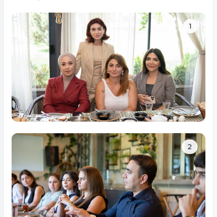
1
Tam ölçüdə bax
2