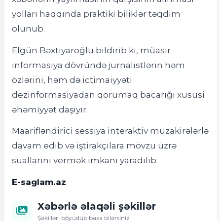
yolları haqqında praktiki biliklər təqdim
olunub.
Elgün Bəxtiyaroğlu bildirib ki, müasir
informasiya dövründə jurnalistlərin həm
özlərini, həm də ictimaiyyəti
dezinformasiyadan qorumaq bacarığı xüsusi
əhəmiyyət daşıyır.
Maarifləndirici sessiya interaktiv müzakirələrlə
davam edib və iştirakçılara mövzu üzrə
suallarını vermək imkanı yaradılıb.
E-saglam.az
Xəbərlə əlaqəli şəkillər
Şəkilləri böyüdüb baxa bilərsiniz