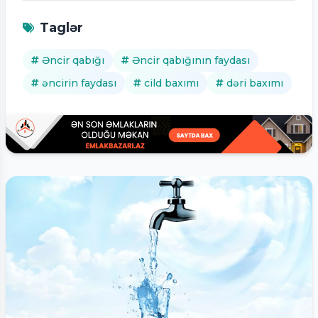
Taglər
Əncir qabığı
Əncir qabığının faydası
əncirin faydası
cild baxımı
dəri baxımı