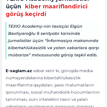
üçün
kiber maarifləndirici
görüş keçirdi
TEXIO Academy-nin təsisçisi Elgün
Bəxtiyaroğlu 6 sentyabr tarixində
jurnalistlər üçün “İnformasiya məkanında
kibertəhlükəsizlik və yalan xəbərlərə qarşı
mübarizə” mövzusunda görüş təşkil edib.
E-saglam.az
xəbər verir ki, g
örüşdə media
nümayəndələrinə kibertəhlükəsizlik
maariflənmə qaydaları, şəxsi məlumatların
qorunması, sosial mühəndislik hücumlarının
tanınması, süni intelektin təsiri və yalan
xəbərlərin yayılmasının qarşısının alınması