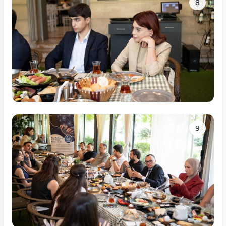
8
Tam ölçüdə bax
9