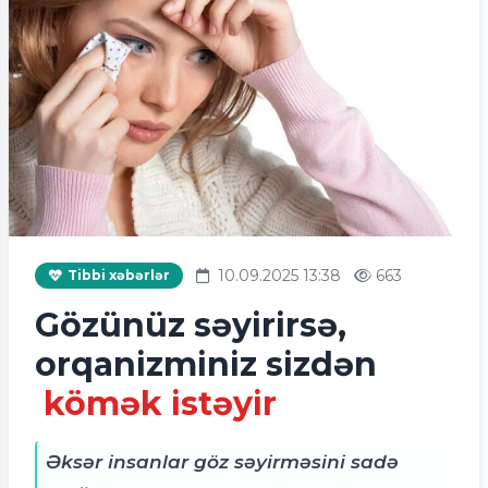
10.09.2025 13:38
663
Tibbi xəbərlər
Gözünüz səyirirsə,
orqanizminiz sizdən
kömək istəyir
Əksər insanlar göz səyirməsini sadə