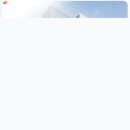
Son xəbərlər
Hamısına bax