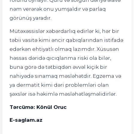
nəm verərək onu yumşaldır və parlaq
görünüş yaradır.
Mütəxəssislər xəbərdarlıq edirlər ki, hər bir
təbii vasitə kimi əncir qabıqlarından istifadə
edərkən ehtiyatlı olmaq lazımdır. Xüsusən
həssas dəridə qıcıqlanma riski ola bilər,
buna görə də tətbiqdən əvvəl kiçik bir
nahiyədə sınamaq məsləhətdir. Egzema və
ya dermatit kimi dəri problemləri olan
şəxslər isə həkimlə məsləhətləşməlidirlər.
Tərcümə: Könül Oruc
E-saglam.az