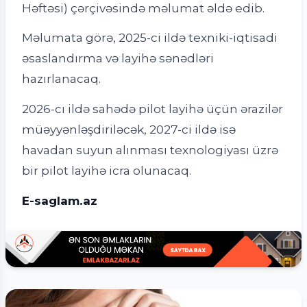
Həftəsi) çərçivəsində məlumat əldə edib.
Məlumata görə, 2025-ci ildə texniki-iqtisadi
əsaslandırma və layihə sənədləri
hazırlanacaq.
2026-cı ildə sahədə pilot layihə üçün ərazilər
müəyyənləşdiriləcək, 2027-ci ildə isə
havadan suyun alınması texnologiyası üzrə
bir pilot layihə icra olunacaq.
E-saglam.az