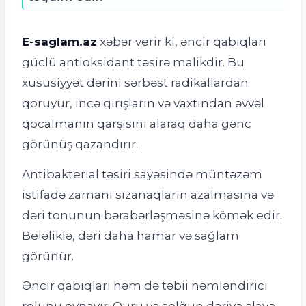
E-saglam.az
xəbər verir ki, ə
ncir qabıqları
güclü antioksidant təsirə malikdir. Bu
xüsusiyyət dərini sərbəst radikallardan
qoruyur, incə qırışların və vaxtından əvvəl
qocalmanın qarşısını alaraq daha gənc
görünüş qazandırır.
Antibakterial təsiri sayəsində müntəzəm
istifadə zamanı sızanaqların azalmasına və
dəri tonunun bərabərləşməsinə kömək edir.
Beləliklə, dəri daha hamar və sağlam
görünür.
Əncir qabıqları həm də təbii nəmləndirici
rolunu oynayır. Quru və solğun dəriyə əlavə