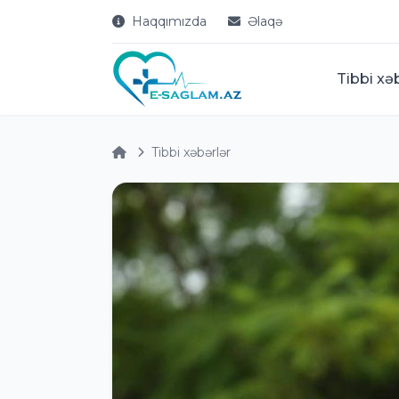
Haqqımızda
Əlaqə
Tibbi xə
Tibbi xəbərlər