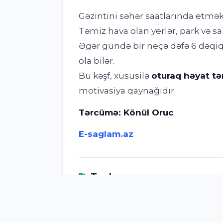
Gəzintini səhər saatlarında etmək
Təmiz hava olan yerlər, park və s
Əgər gündə bir neçə dəfə 6 dəqiqəl
ola bilər.
Bu kəşf, xüsusilə
oturaq həyat tə
motivasiya qaynağıdır.
Tərcümə: Könül Oruc
E-saglam.az
Taglər
6 dəqiqəlik sürətli gəzinti