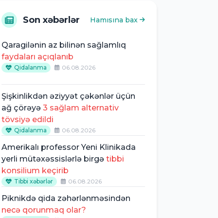
Son xəbərlər
Hamısına bax
Qaragilənin az bilinən sağlamlıq
faydaları açıqlanıb
Qidalanma
06.08.2026
Şişkinlikdən əziyyət çəkənlər üçün
ağ çörəyə
3 sağlam alternativ
tövsiyə edildi
Qidalanma
06.08.2026
Amerikalı professor Yeni Klinikada
yerli mütəxəssislərlə birgə
tibbi
konsilium keçirib
Tibbi xəbərlər
06.08.2026
Piknikdə qida zəhərlənməsindən
necə qorunmaq olar?