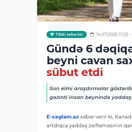
14.07.2025 11:03
Tibbi xəbərlər
Gündə 6 dəqiqəl
beyni cavan sax
sübut etdi
Son elmi araşdırmalar göstərib 
gəzinti insan beynində yaddaş v
E-saglam.az
xəbər verir ki,
Kanada
artdıqca yaddaş zəifləməsinin qarş