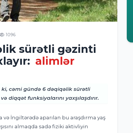
1096
ik sürətli gəzinti
layır:
alimlər
ki, cəmi gündə 6 dəqiqəlik sürətli
ə diqqət funksiyalarını yaxşılaşdırır.
 və İngiltərədə aparılan bu araşdırma yaş
ısını almaqda sadə fiziki aktivliyin