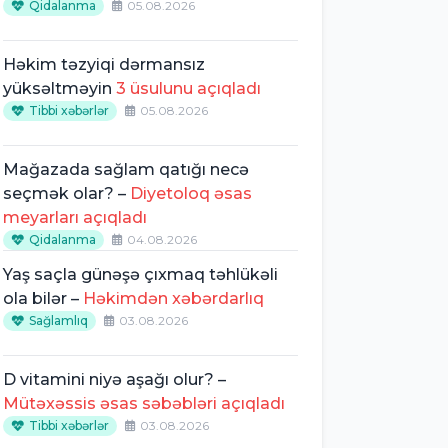
Qidalanma
05.08.2026
Həkim təzyiqi dərmansız
yüksəltməyin
3 üsulunu açıqladı
Tibbi xəbərlər
05.08.2026
Mağazada sağlam qatığı necə
seçmək olar? –
Diyetoloq əsas
meyarları açıqladı
Qidalanma
04.08.2026
Yaş saçla günəşə çıxmaq təhlükəli
ola bilər –
Həkimdən xəbərdarlıq
Sağlamlıq
03.08.2026
D vitamini niyə aşağı olur? –
Mütəxəssis əsas səbəbləri açıqladı
Tibbi xəbərlər
03.08.2026