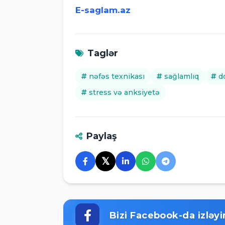
E-saglam.az
Taglər
nəfəs texnikası
sağlamlıq
d
stress və anksiyetə
Paylaş
𝕏
Bizi Facebook-da izləyi