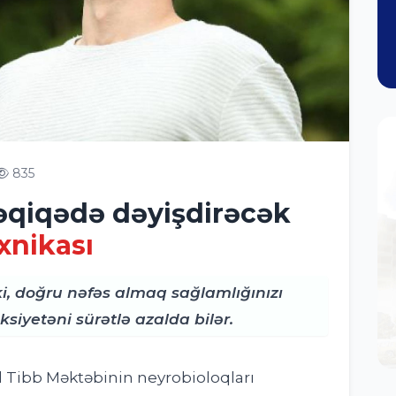
835
dəqiqədə dəyişdirəcək
xnikası
ki, doğru nəfəs almaq sağlamlığınızı
ksiyetəni sürətlə azalda bilər.
 Tibb Məktəbinin neyrobioloqları