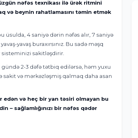
zgün nəfəs texnikası ilə ürək ritmini
aq və beynin rahatlamasını təmin etmək
 üsulda, 4 saniyə dərin nəfəs alır, 7 saniyə
i yavaş-yavaş buraxırsınız. Bu sadə məşq
sisteminizi sakitləşdirir.
ka gündə 2-3 dəfə tətbiq edilərsə, həm yuxu
ndə sakit və mərkəzləşmiş qalmaq daha asan
r edən və heç bir yan təsiri olmayan bu
din – sağlamlığınızı bir nəfəs qədər