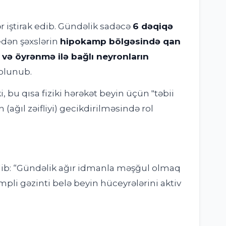
r iştirak edib. Gündəlik sadəcə
6 dəqiqə
dən şəxslərin
hipokamp bölgəsində qan
və öyrənmə ilə bağlı neyronların
olunub.
i, bu qısa fiziki hərəkət beyin üçün "təbii
ağıl zəifliyi) gecikdirilməsində rol
dib: “Gündəlik ağır idmanla məşğul olmaq
mpli gəzinti belə beyin hüceyrələrini aktiv