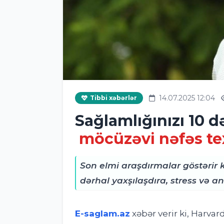
14.07.2025 12:04
Tibbi xəbərlər
Sağlamlığınızı 10 
möcüzəvi nəfəs te
Son elmi araşdırmalar göstərir 
dərhal yaxşılaşdıra, stress və an
E-saglam.az
xəbər verir ki,
Harvard