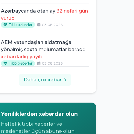
Azərbaycanda ötən ay
32 nəfəri gün
vurub
Tibbi xəbərlər
03.08.2026
AEM vətəndaşları aldatmağa
yönəlmiş saxta məlumatlar barədə
xəbərdarlıq yayıb
Tibbi xəbərlər
03.08.2026
Daha çox xəbər
Yeniliklərdən xəbərdar olun
Həftəlik tibbi xəbərlər və
məsləhətlər üçün abunə olun