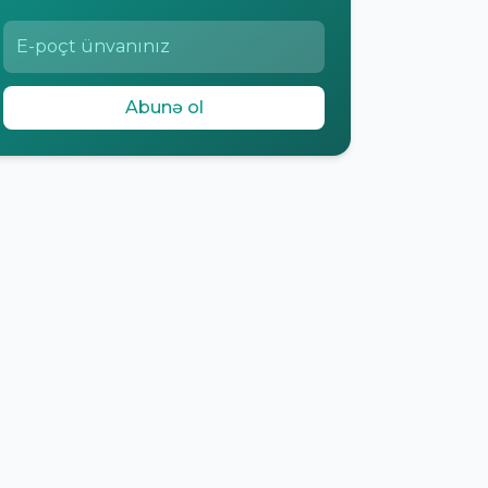
Abunə ol