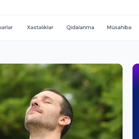
bərlər
Xəstəliklər
Qidalanma
Müsahibə