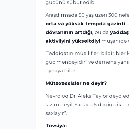
gücünü sübut edib.
Araşdırmada 50 yaş üzəri 300 nəfə
orta və yüksək tempdə gəzinti
e
dövranının artdığı
, bu da
yaddaş 
aktivliyini yüksəltdiyi
müşahidə 
Tədqiqatın müəllifləri bildiriblər k
güc mənbəyidir" və demensiyanın (
oynaya bilər.
Mütəxəssislər nə deyir?
Nevroloq Dr. Aleks Taylor qeyd e
lazım deyil. Sadəcə 6 dəqiqəlik te
saxlayır”.
Tövsiyə: