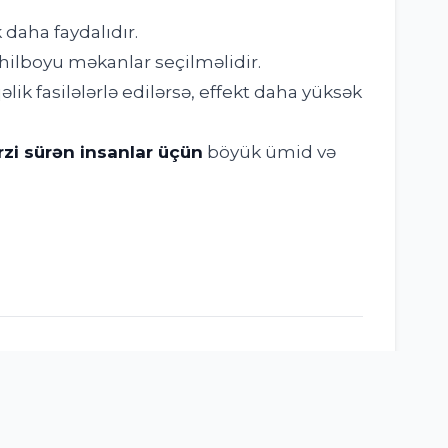
 daha faydalıdır.
ahilboyu məkanlar seçilməlidir.
ik fasilələrlə edilərsə, effekt daha yüksək
rzi sürən insanlar üçün
böyük ümid və