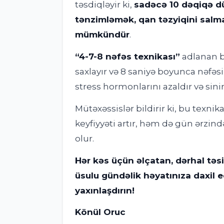
təsdiqləyir ki,
sadəcə 10 dəqiqə dü
tənzimləmək, qan təzyiqini salm
mümkündür
.
“4-7-8 nəfəs texnikası”
adlanan bu
saxlayır və 8 saniyə boyunca nəfəs
stress hormonlarını azaldır və sinir 
Mütəxəssislər bildirir ki, bu texni
keyfiyyəti artır, həm də gün ərzi
olur.
Hər kəs üçün əlçatan, dərhal təsi
üsulu gündəlik həyatınıza daxil e
yaxınlaşdırın!
Könül Oruc