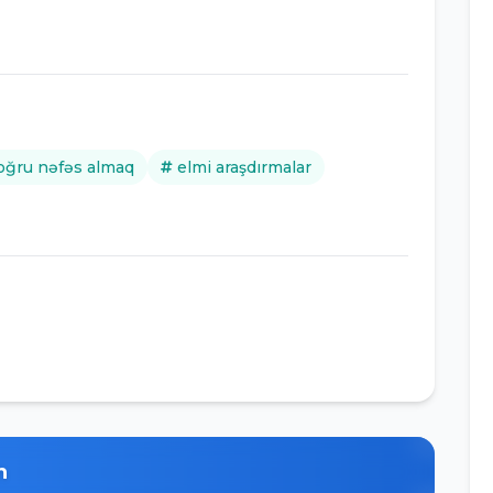
oğru nəfəs almaq
elmi araşdırmalar
n