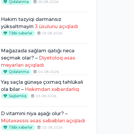
Qidalanma
05.08.2026
Həkim təzyiqi dərmansız
yüksəltməyin
3 üsulunu açıqladı
Tibbi xəbərlər
05.08.2026
Mağazada sağlam qatığı necə
seçmək olar? –
Diyetoloq əsas
meyarları açıqladı
Qidalanma
04.08.2026
Yaş saçla günəşə çıxmaq təhlükəli
ola bilər –
Həkimdən xəbərdarlıq
Sağlamlıq
03.08.2026
D vitamini niyə aşağı olur? –
Mütəxəssis əsas səbəbləri açıqladı
Tibbi xəbərlər
03.08.2026