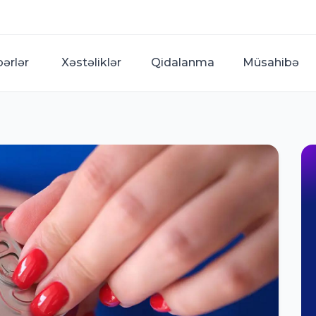
bərlər
Xəstəliklər
Qidalanma
Müsahibə