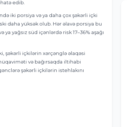
hatə edib.
də iki porsiya və ya daha çox şəkərli içki
riski daha yüksək olub. Hər əlavə porsiya bu
 və ya yağsız süd içənlərdə risk 17–36% aşağı
i, şəkərli içkilərin xərçənglə əlaqəsi
üqaviməti və bağırsaqda iltihabi
ənclərə şəkərli içkilərin istehlakını