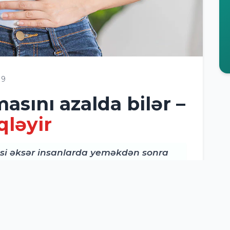
19
sını azalda bilər –
qləyir
i əksər insanlarda yeməkdən sonra
ssislər bildirirlər ki, sadə və təbii
llarda müvəqqəti rahatlama təmin edə