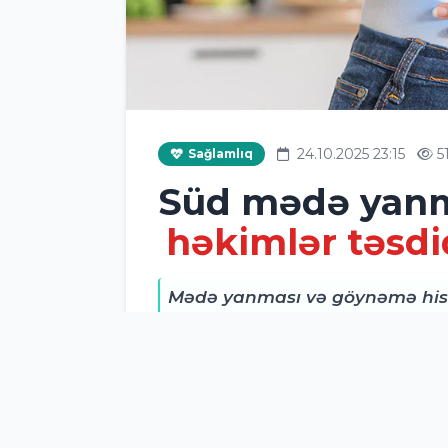
24.10.2025 23:15
5
Sağlamlıq
Süd mədə yanma
həkimlər təsdi
Mədə yanması və göynəmə hiss
yaranan narahatlıqdır.
E-saglam.az
xəbər verir ki, mütəxə
vasitələrdən biri olan süd bu ha