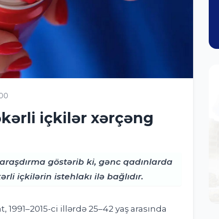
00
kərli içkilər xərçəng
raşdırma göstərib ki, gənc qadınlarda
li içkilərin istehlakı ilə bağlıdır.
at, 1991–2015-ci illərdə 25–42 yaş arasında