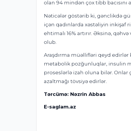
olan 94 mindən çox tibb bacısını ə
Nəticələr göstərib ki, gənclikdə gün
içən qadınlarda xəstəliyin inkişaf 
ehtimalı 16% artırır. Əksinə, qəhvə
olub.
Araşdırma müəllifləri qeyd edirlər k
metabolik pozğunluqlar, insulin m
proseslərlə izah oluna bilər. Onlar g
azaltmağı tövsiyə edirlər.
Tərcümə: Nəzrin Abbas
E-saglam.az