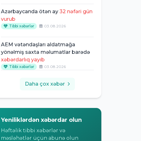
Azərbaycanda ötən ay
32 nəfəri gün
vurub
Tibbi xəbərlər
03.08.2026
AEM vətəndaşları aldatmağa
yönəlmiş saxta məlumatlar barədə
xəbərdarlıq yayıb
Tibbi xəbərlər
03.08.2026
Daha çox xəbər
Yeniliklərdən xəbərdar olun
Həftəlik tibbi xəbərlər və
məsləhətlər üçün abunə olun