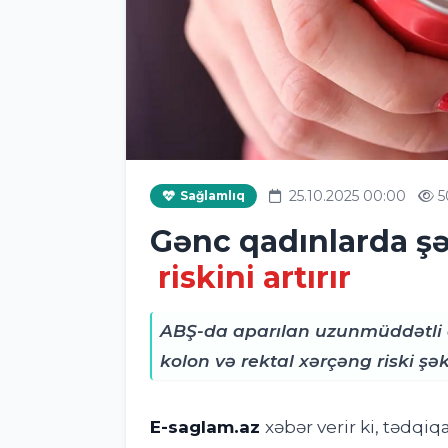
25.10.2025 00:00
5
Sağlamlıq
Gənc qadınlarda şə
riskini artırır
ABŞ-da aparılan uzunmüddətli a
kolon və rektal xərçəng riski şəkər
E-saglam.az
xəbər verir ki, tədqiq