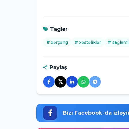
Taglər
xərçəng
xəstəliklər
sağlaml
Paylaş
𝕏
Bizi Facebook-da izləyi