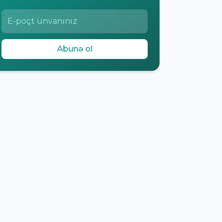
Abunə ol