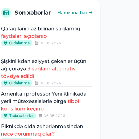
Son xəbərlər
Hamısına bax
Qaragilənin az bilinən sağlamlıq
faydaları açıqlanıb
Qidalanma
06.08.2026
Şişkinlikdən əziyyət çəkənlər üçün
ağ çörəyə
3 sağlam alternativ
tövsiyə edildi
Qidalanma
06.08.2026
Amerikalı professor Yeni Klinikada
yerli mütəxəssislərlə birgə
tibbi
konsilium keçirib
Tibbi xəbərlər
06.08.2026
Piknikdə qida zəhərlənməsindən
necə qorunmaq olar?