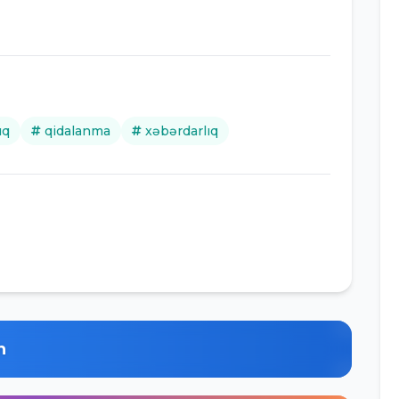
ıq
qidalanma
xəbərdarlıq
n