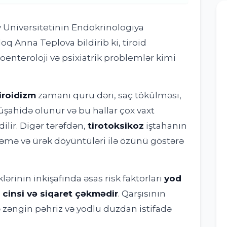
ov Universitetinin Endokrinologiya
oq Anna Teplova bildirib ki, tiroid
roenteroloji və psixiatrik problemlər kimi
iroidizm
zamanı quru dəri, saç tökülməsi,
şahidə olunur və bu hallar çox vaxt
lir. Digər tərəfdən,
tirotoksikoz
iştahanın
rləmə və ürək döyüntüləri ilə özünü göstərə
klərinin inkişafında əsas risk faktorları
yod
ın cinsi və siqaret çəkmədir
. Qarşısının
 zəngin pəhriz və yodlu duzdan istifadə