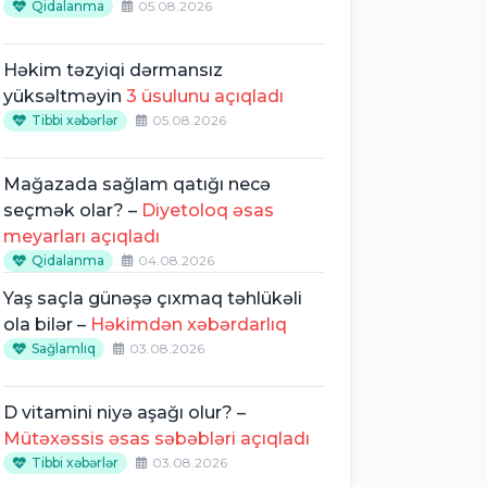
Qidalanma
05.08.2026
Həkim təzyiqi dərmansız
yüksəltməyin
3 üsulunu açıqladı
Tibbi xəbərlər
05.08.2026
Mağazada sağlam qatığı necə
seçmək olar? –
Diyetoloq əsas
meyarları açıqladı
Qidalanma
04.08.2026
Yaş saçla günəşə çıxmaq təhlükəli
ola bilər –
Həkimdən xəbərdarlıq
Sağlamlıq
03.08.2026
D vitamini niyə aşağı olur? –
Mütəxəssis əsas səbəbləri açıqladı
Tibbi xəbərlər
03.08.2026