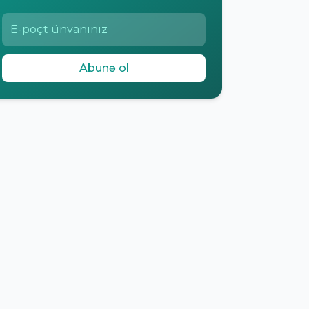
Abunə ol