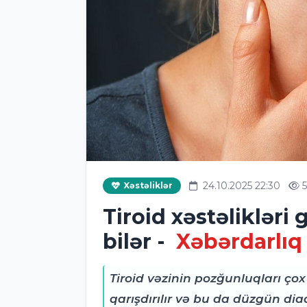
24.10.2025 22:30
Xəstəliklər
Tiroid xəstəlikləri 
bilər -
Xəbərdarlıq
Tiroid vəzinin pozğunluqları çox 
qarışdırılır və bu da düzgün dia