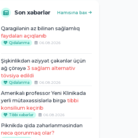
Son xəbərlər
Hamısına bax
Qaragilənin az bilinən sağlamlıq
faydaları açıqlanıb
Qidalanma
06.08.2026
Şişkinlikdən əziyyət çəkənlər üçün
ağ çörəyə
3 sağlam alternativ
tövsiyə edildi
Qidalanma
06.08.2026
Amerikalı professor Yeni Klinikada
yerli mütəxəssislərlə birgə
tibbi
konsilium keçirib
Tibbi xəbərlər
06.08.2026
Piknikdə qida zəhərlənməsindən
necə qorunmaq olar?