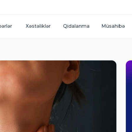
bərlər
Xəstəliklər
Qidalanma
Müsahibə