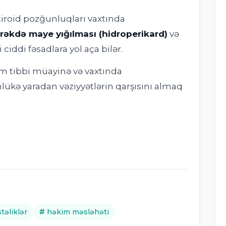
tiroid pozğunluqları vaxtında
rəkdə maye yığılması (hidroperikard)
və
 ciddi fəsadlara yol aça bilər.
m tibbi müayinə və vaxtında
lükə yaradan vəziyyətlərin qarşısını almaq
təliklər
həkim məsləhəti