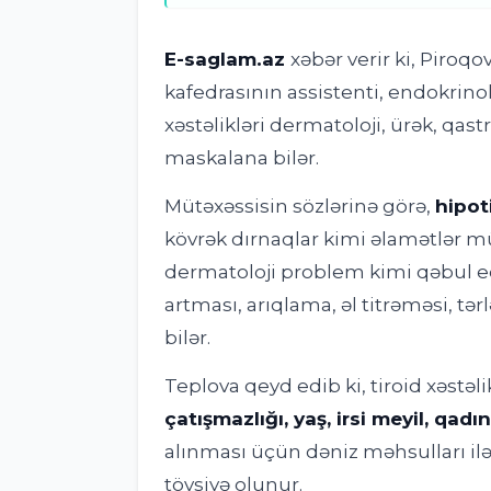
E-saglam.az
xəbər verir ki, Piroq
kafedrasının assistenti, endokrinol
xəstəlikləri dermatoloji, ürək, qast
maskalana bilər.
Mütəxəssisin sözlərinə görə,
hipot
kövrək dırnaqlar kimi əlamətlər mü
dermatoloji problem kimi qəbul edi
artması, arıqlama, əl titrəməsi, tə
bilər.
Teplova qeyd edib ki, tiroid xəstəli
çatışmazlığı, yaş, irsi meyil, qad
alınması üçün dəniz məhsulları ilə
tövsiyə olunur.