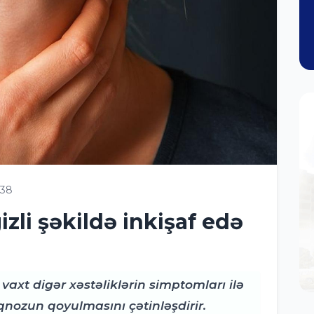
538
gizli şəkildə inkişaf edə
vaxt digər xəstəliklərin simptomları ilə
qnozun qoyulmasını çətinləşdirir.