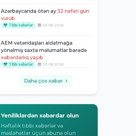
Azərbaycanda ötən ay
32 nəfəri gün
vurub
Tibbi xəbərlər
03.08.2026
AEM vətəndaşları aldatmağa
yönəlmiş saxta məlumatlar barədə
xəbərdarlıq yayıb
Tibbi xəbərlər
03.08.2026
Daha çox xəbər
Yeniliklərdən xəbərdar olun
Həftəlik tibbi xəbərlər və
məsləhətlər üçün abunə olun