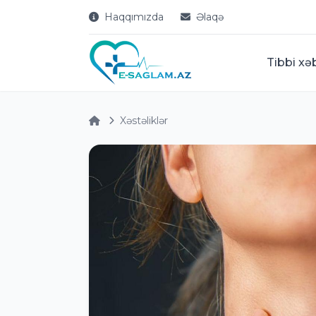
Haqqımızda
Əlaqə
Tibbi xə
Xəstəliklər