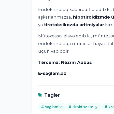
Endokrinoloq xəbərdarlıq edib ki, 
aşkarlanmazsa,
hipotiroidizmdə ü
ya
tirotoksikozda aritmiyalar
kimi
Mütəxəssis əlavə edib ki, müntəzə
endokrinoloqa müraciət həyati təh
üçün vacibdir.
Tərcümə: Nəzrin Abbas
E-saglam.az
Taglər
sağlamlıq
tiroid xəstəliyi
xəs