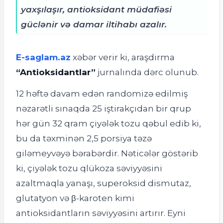
yaxşılaşır, antioksidant müdafiəsi
güclənir və damar iltihabı azalır.
E-saglam.az
xəbər verir ki, araşdırma
“Antioksidantlar”
jurnalında dərc olunub.
12 həftə davam edən randomizə edilmiş
nəzarətli sınaqda 25 iştirakçıdan bir qrup
hər gün 32 qram çiyələk tozu qəbul edib ki,
bu da təxminən 2,5 porsiya təzə
giləmeyvəyə bərabərdir. Nəticələr göstərib
ki, çiyələk tozu qlükoza səviyyəsini
azaltmaqla yanaşı, superoksid dismutaz,
glutatyon və β-karoten kimi
antioksidantların səviyyəsini artırır. Eyni