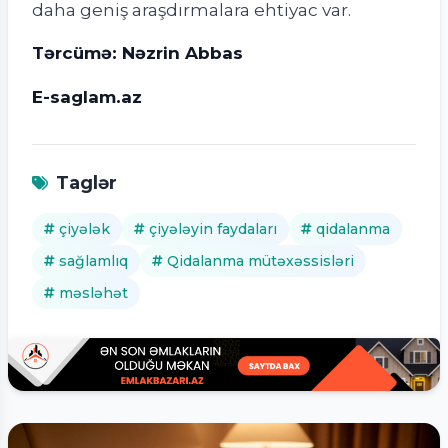
daha geniş araşdırmalara ehtiyac var.
Tərcümə: Nəzrin Abbas
E-saglam.az
Taglər
çiyələk
çiyələyin faydaları
qidalanma
sağlamlıq
Qidalanma mütəxəssisləri
məsləhət