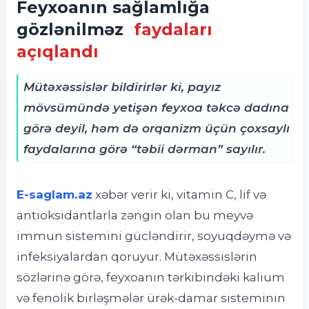
Feyxoanın sağlamlığa
gözlənilməz
faydaları
açıqlandı
Mütəxəssislər bildirirlər ki, payız
mövsümündə yetişən feyxoa təkcə dadına
görə deyil, həm də orqanizm üçün çoxsaylı
faydalarına görə “təbii dərman” sayılır.
E-saglam.az
xəbər verir ki, vitamin C, lif və
antioksidantlarla zəngin olan bu meyvə
immun sistemini gücləndirir, soyuqdəymə və
infeksiyalardan qoruyur. Mütəxəssislərin
sözlərinə görə, feyxoanın tərkibindəki kalium
və fenolik birləşmələr ürək-damar sisteminin