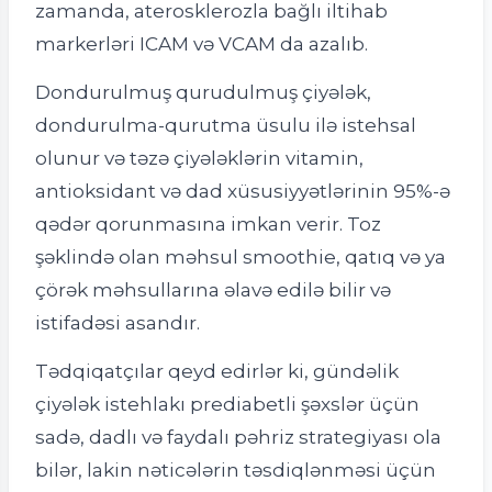
zamanda, aterosklerozla bağlı iltihab
markerləri ICAM və VCAM da azalıb.
Dondurulmuş qurudulmuş çiyələk,
dondurulma-qurutma üsulu ilə istehsal
olunur və təzə çiyələklərin vitamin,
antioksidant və dad xüsusiyyətlərinin 95%-ə
qədər qorunmasına imkan verir. Toz
şəklində olan məhsul smoothie, qatıq və ya
çörək məhsullarına əlavə edilə bilir və
istifadəsi asandır.
Tədqiqatçılar qeyd edirlər ki, gündəlik
çiyələk istehlakı prediabetli şəxslər üçün
sadə, dadlı və faydalı pəhriz strategiyası ola
bilər, lakin nəticələrin təsdiqlənməsi üçün