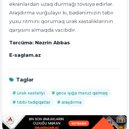
ekranlardan uzaq durmağı tövsiyə edirlər.
Araşdırma vurğulayır ki, bədənimizin təbii
yuxu ritmini qorumaq ürək xəstəliklərinin
qarşısını almaqda vacibdir.
Tərcümə: Nəzrin Abbas
E-saglam.az
Taglər
ürək xəstəliyi
gecə işığa məruz qalmaq
tibbi tədqiqatlar
araşdırma