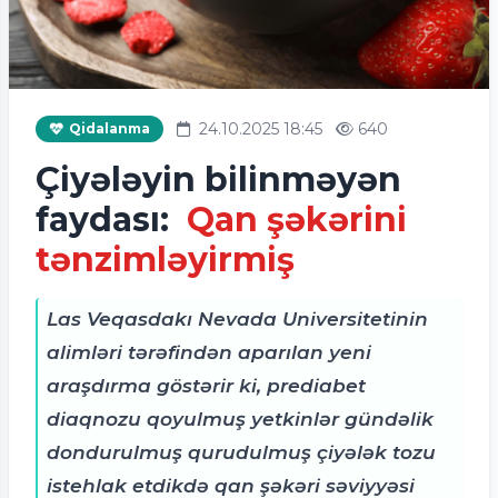
24.10.2025 18:45
640
Qidalanma
Çiyələyin bilinməyən
faydası:
Qan şəkərini
tənzimləyirmiş
Las Veqasdakı Nevada Universitetinin
alimləri tərəfindən aparılan yeni
araşdırma göstərir ki, prediabet
diaqnozu qoyulmuş yetkinlər gündəlik
dondurulmuş qurudulmuş çiyələk tozu
istehlak etdikdə qan şəkəri səviyyəsi