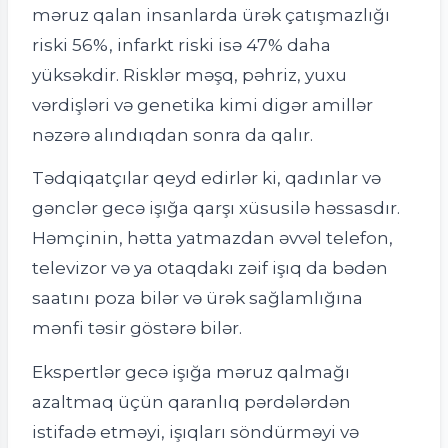
məruz qalan insanlarda ürək çatışmazlığı
riski 56%, infarkt riski isə 47% daha
yüksəkdir. Risklər məşq, pəhriz, yuxu
vərdişləri və genetika kimi digər amillər
nəzərə alındıqdan sonra da qalır.
Tədqiqatçılar qeyd edirlər ki, qadınlar və
gənclər gecə işığa qarşı xüsusilə həssasdır.
Həmçinin, hətta yatmazdan əvvəl telefon,
televizor və ya otaqdakı zəif işıq da bədən
saatını poza bilər və ürək sağlamlığına
mənfi təsir göstərə bilər.
Ekspertlər gecə işığa məruz qalmağı
azaltmaq üçün qaranlıq pərdələrdən
istifadə etməyi, işıqları söndürməyi və