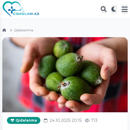
Qidalanma
24.10.2025 20:15
713
Qidalanma