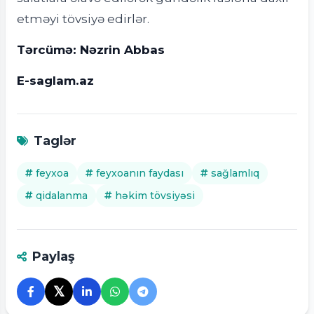
etməyi tövsiyə edirlər.
Tərcümə: Nəzrin Abbas
E-saglam.az
Taglər
feyxoa
feyxoanın faydası
sağlamlıq
qidalanma
həkim tövsiyəsi
Paylaş
𝕏