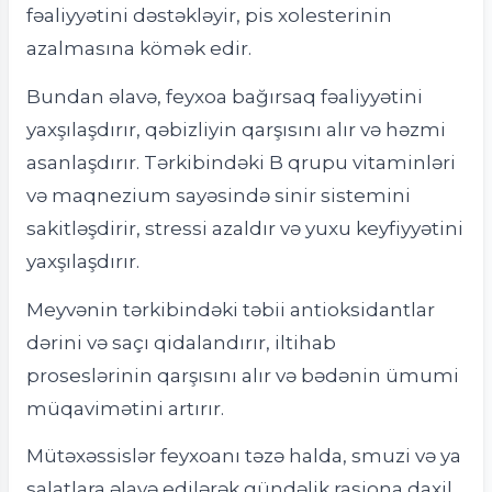
fəaliyyətini dəstəkləyir, pis xolesterinin
azalmasına kömək edir.
Bundan əlavə, feyxoa bağırsaq fəaliyyətini
yaxşılaşdırır, qəbizliyin qarşısını alır və həzmi
asanlaşdırır. Tərkibindəki B qrupu vitaminləri
və maqnezium sayəsində sinir sistemini
sakitləşdirir, stressi azaldır və yuxu keyfiyyətini
yaxşılaşdırır.
Meyvənin tərkibindəki təbii antioksidantlar
dərini və saçı qidalandırır, iltihab
proseslərinin qarşısını alır və bədənin ümumi
müqavimətini artırır.
Mütəxəssislər feyxoanı təzə halda, smuzi və ya
salatlara əlavə edilərək gündəlik rasiona daxil