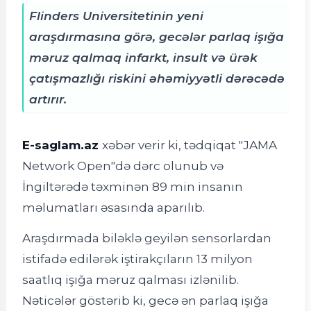
Flinders Universitetinin yeni
araşdırmasına görə, gecələr parlaq işığa
məruz qalmaq infarkt, insult və ürək
çatışmazlığı riskini əhəmiyyətli dərəcədə
artırır.
E-saglam.az
xəbər verir ki, tədqiqat "JAMA
Network Open"də dərc olunub və
İngiltərədə təxminən 89 min insanın
məlumatları əsasında aparılıb.
Araşdırmada biləklə geyilən sensorlardan
istifadə edilərək iştirakçıların 13 milyon
saatlıq işığa məruz qalması izlənilib.
Nəticələr göstərib ki, gecə ən parlaq işığa