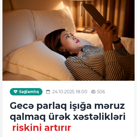
24.10.2025 18:00
506
Sağlamlıq
Gecə parlaq işığa məruz
qalmaq ürək xəstəlikləri
riskini artırır