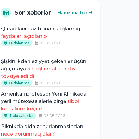
Son xəbərlər
Hamısına bax
Qaragilənin az bilinən sağlamlıq
faydaları açıqlanıb
Qidalanma
06.08.2026
Şişkinlikdən əziyyət çəkənlər üçün
ağ çörəyə
3 sağlam alternativ
tövsiyə edildi
Qidalanma
06.08.2026
Amerikalı professor Yeni Klinikada
yerli mütəxəssislərlə birgə
tibbi
konsilium keçirib
Tibbi xəbərlər
06.08.2026
Piknikdə qida zəhərlənməsindən
necə qorunmaq olar?