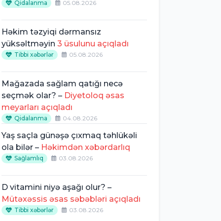
Qidalanma
05.08.2026
Həkim təzyiqi dərmansız
yüksəltməyin
3 üsulunu açıqladı
Tibbi xəbərlər
05.08.2026
Mağazada sağlam qatığı necə
seçmək olar? –
Diyetoloq əsas
meyarları açıqladı
Qidalanma
04.08.2026
Yaş saçla günəşə çıxmaq təhlükəli
ola bilər –
Həkimdən xəbərdarlıq
Sağlamlıq
03.08.2026
D vitamini niyə aşağı olur? –
Mütəxəssis əsas səbəbləri açıqladı
Tibbi xəbərlər
03.08.2026