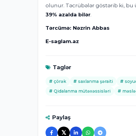
olunur. Təcrübələr göstərib ki, bu
39% azalda bilər
.
Tərcümə: Nəzrin Abbas
E-saglam.az
Taglər
çörək
saxlanma şəraiti
soyu
Qidalanma mütəxəssisləri
məslə
Paylaş
𝕏