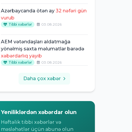
Azərbaycanda ötən ay
32 nəfəri gün
vurub
Tibbi xəbərlər
03.08.2026
AEM vətəndaşları aldatmağa
yönəlmiş saxta məlumatlar barədə
xəbərdarlıq yayıb
Tibbi xəbərlər
03.08.2026
Daha çox xəbər
Yeniliklərdən xəbərdar olun
Həftəlik tibbi xəbərlər və
məsləhətlər üçün abunə olun