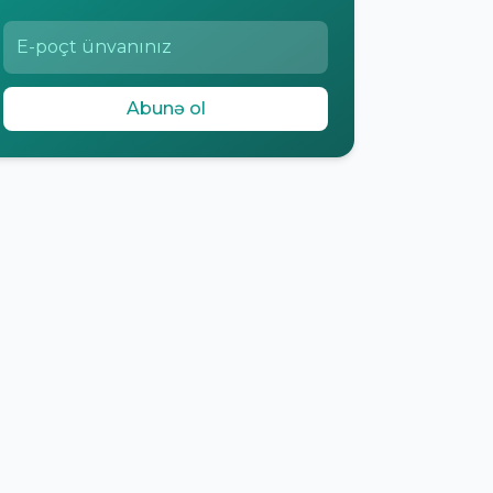
Abunə ol