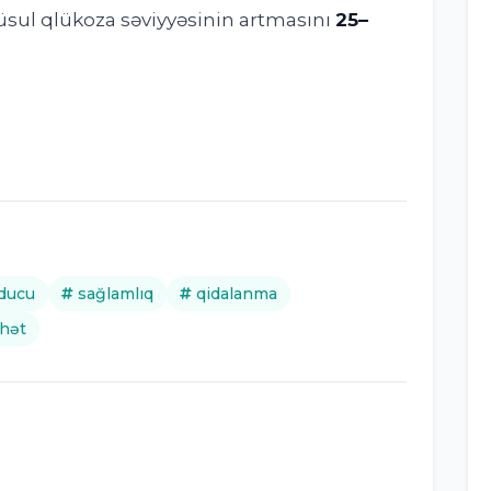
 üsul qlükoza səviyyəsinin artmasını
25–
ducu
sağlamlıq
qidalanma
hət