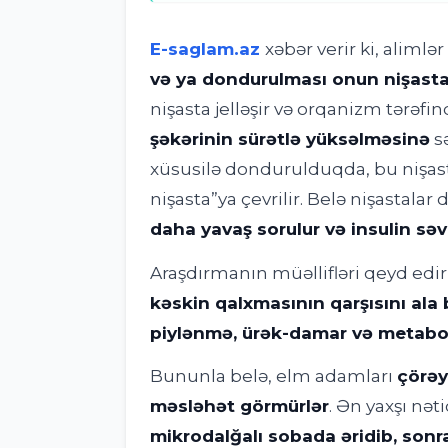
E-saglam.az
xəbər verir ki, alimlə
və ya dondurulması onun nişasta 
nişasta jelləşir və orqanizm tərə
şəkərinin sürətlə yüksəlməsinə
sə
xüsusilə dondurulduqda, bu nişast
nişasta”ya çevrilir. Belə nişastala
daha yavaş sorulur və insulin səvi
Araşdırmanın müəllifləri qeyd edirl
kəskin qalxmasının qarşısını ala b
piylənmə, ürək-damar və metabolik
Bununla belə, elm adamları
çörəy
məsləhət görmürlər
. Ən yaxşı nə
mikrodalğalı sobada əridib, sonr