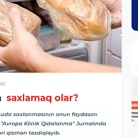
462
a
saxlamaq olar?
uda saxlanmasının onun faydasını
b. "Avropa Klinik Qidalanma" Jurnalında
ri qismən təsdiqləyib.