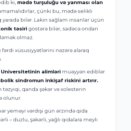
edib ki,
mədə turşuluğu və yanması olan
amamalıdırlar, çünki bu, mədə selikli
q yarada bilər. Lakin sağlam insanlar üçün
onik təsiri
göstərə bilər, sadəcə ondan
zləmək olmaz.
 fərdi xüsusiyyətlərini nəzərə alaraq
.
Universitetinin alimləri
müəyyən ediblər
lik sindromun inkişaf riskini artırır.
təzyiqi, qanda şəkər və xolesterin
ə olunur.
əhər yeməyi vərdişi gün ərzində qida
li – duzlu, şəkərli, yağlı qidalara meyli