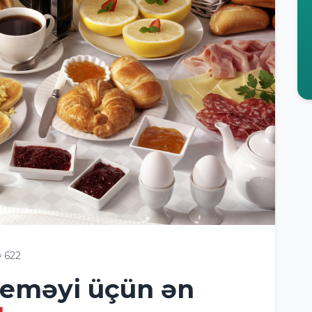
622
yeməyi üçün ən