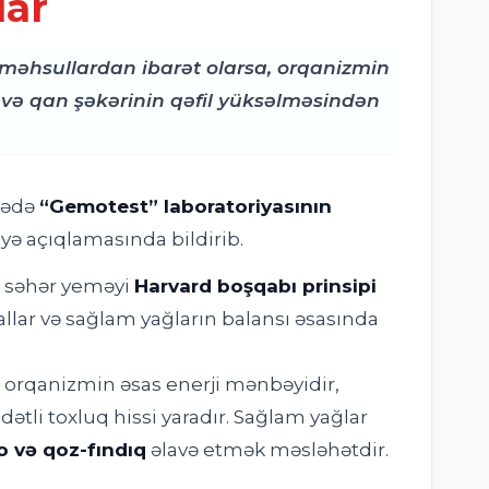
lar
məhsullardan ibarət olarsa, orqanizmin
 və qan şəkərinin qəfil yüksəlməsindən
arədə
“Gemotest” laboratoriyasının
yə açıqlamasında bildirib.
l səhər yeməyi
Harvard boşqabı prinsipi
allar və sağlam yağların balansı əsasında
orqanizmin əsas enerji mənbəyidir,
tli toxluq hissi yaradır. Sağlam yağlar
 və qoz-fındıq
əlavə etmək məsləhətdir.