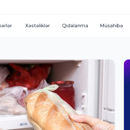
bərlər
Xəstəliklər
Qidalanma
Müsahibə