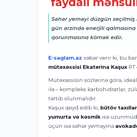
faydalı məhsul
Səhər yeməyi düzgün seçilmiş 
gün ərzində enerjili qalmasına
qorunmasına kömək edir.
E-saglam.az
xəbər verir ki, bu b
mütəxəssisi Ekaterina Kaşux
RT-
Mütəxəssisin sözlərinə görə, idea
ilə – kompleks karbohidratlar, zül
tərtib olunmalıdır.
Kaşux qeyd edib ki,
bütöv taxıllar
yumurta və kəsmik
isə uzunmüddə
üçün isə səhər yeməyinə
avokado