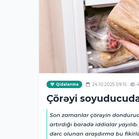
24.10.2025 09:15
Qidalanma
Çörəyi soyuducud
Son zamanlar çörəyin donduruc
artırdığı barədə iddialar yayılı
dərc olunan araşdırma bu fikirlə