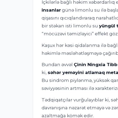
İçkilərlə bağlı həkim xəbərdarlıq 
insanlar
günə limonlu su ilə başl
qişasını qıcıqlandıraraq narahatlı
bir stəkan isti limonlu su
yüngül t
“möcüzəvi təmizləyici” effekt gö
Kaşux hər kəsi qidalanma ilə bağlı
həkimlə məsləhətləşməyə çağırıb
Bundan əvvəl
Çinin Ningxia Tibb 
ki,
səhər yeməyini atlamaq metabo
Bu sindrom piylənmə, yüksək qan 
səviyyəsinin artması ilə xarakteriz
Tədqiqatçılar vurğulayıblar ki, s
davranışına nəzarət etməyə və zərər
azaltmağa kömək edir.