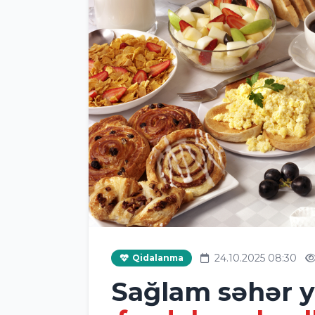
24.10.2025 08:30
Qidalanma
Sağlam səhər 