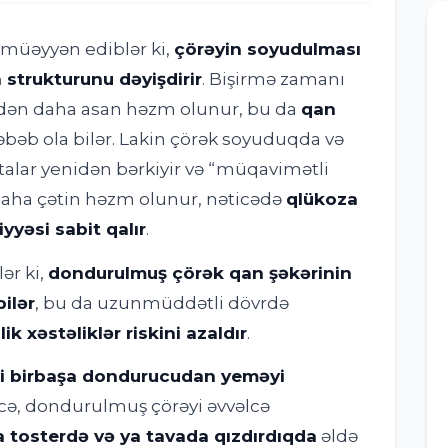
r müəyyən ediblər ki,
çörəyin soyudulması
strukturunu dəyişdirir
. Bişirmə zamanı
findən daha asan həzm olunur, bu da
qan
bəb ola bilər. Lakin çörək soyuduqda və
alar yenidən bərkiyir və “müqavimətli
r daha çətin həzm olunur, nəticədə
qlükoza
yyəsi sabit qalır
.
ər ki,
dondurulmuş çörək qan şəkərinin
ilər
, bu da uzunmüddətli dövrdə
 xəstəliklər riskini azaldır
.
i birbaşa dondurucudan yeməyi
ticə, dondurulmuş çörəyi əvvəlcə
a tosterdə və ya tavada qızdırdıqda
əldə