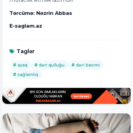
Tərcümə: Nəzrin Abbas
E-saglam.az
Taglər
ayaq
dəri qulluğu
dəri baxımı
sağlamlıq