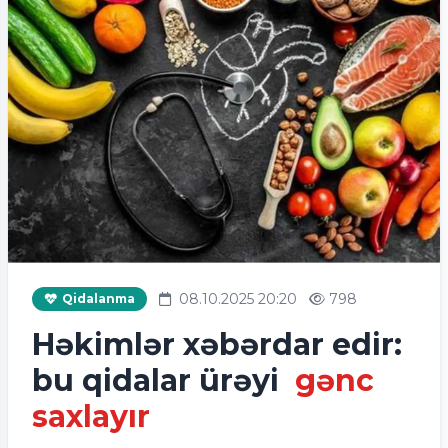
08.10.2025 20:20
798
Qidalanma
Həkimlər xəbərdar edir:
bu qidalar ürəyi
gənc
saxlayır