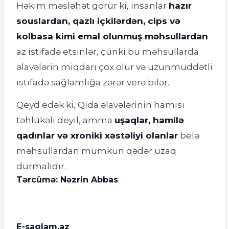
Həkim məsləhət görür ki, insanlar
hazır
souslardan, qazlı içkilərdən, cips və
kolbasa kimi emal olunmuş məhsullardan
az istifadə etsinlər, çünki bu məhsullarda
əlavələrin miqdarı çox olur və uzunmüddətli
istifadə sağlamlığa zərər verə bilər.
Qeyd edək ki, Qida əlavələrinin hamısı
təhlükəli deyil, amma
uşaqlar, hamilə
qadınlar və xroniki xəstəliyi olanlar
belə
məhsullardan mümkün qədər uzaq
durmalıdır.
Tərcümə: Nəzrin Abbas
E-saglam.az