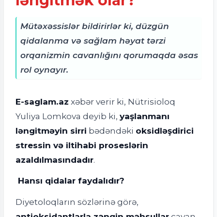
ləngitmək olar?
Mütəxəssislər bildirirlər ki, düzgün
qidalanma və sağlam həyat tərzi
orqanizmin cavanlığını qorumaqda əsas
rol oynayır.
E-saglam.az
xəbər verir ki, Nütrisioloq
Yuliya Lomkova deyib ki,
yaşlanmanı
ləngitməyin sirri
bədəndəki
oksidləşdirici
stressin və iltihabi proseslərin
azaldılmasındadır
.
Hansı qidalar faydalıdır?
Diyetoloqların sözlərinə görə,
antioksidantlarla zəngin məhsullar
cavan