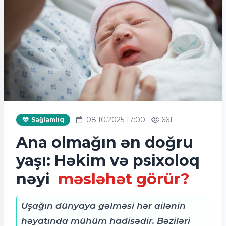
08.10.2025 17:00
661
Sağlamlıq
Ana olmağın ən doğru
yaşı: Həkim və psixoloq
nəyi
məsləhət görür?
Uşağın dünyaya gəlməsi hər ailənin
həyatında mühüm hadisədir. Bəziləri