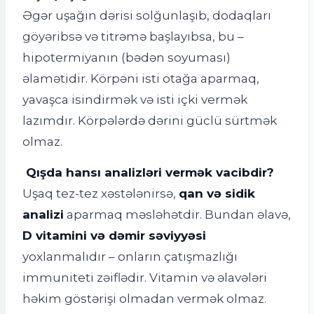
Əgər uşağın dərisi solğunlaşıb, dodaqları
göyəribsə və titrəmə başlayıbsa, bu –
hipotermiyanın (bədən soyuması)
əlamətidir. Körpəni isti otağa aparmaq,
yavaşca isindirmək və isti içki vermək
lazımdır. Körpələrdə dərini güclü sürtmək
olmaz.
Qışda hansı analizləri vermək vacibdir?
Uşaq tez-tez xəstələnirsə,
qan və sidik
analizi
aparmaq məsləhətdir. Bundan əlavə,
D vitamini və dəmir səviyyəsi
yoxlanmalıdır – onların çatışmazlığı
immuniteti zəiflədir. Vitamin və əlavələri
həkim göstərişi olmadan vermək olmaz.