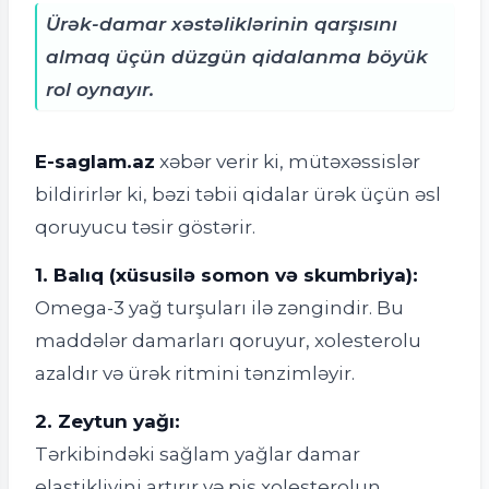
Ürək-damar xəstəliklərinin qarşısını
almaq üçün düzgün qidalanma böyük
rol oynayır.
E-saglam.az
xəbər verir ki, mütəxəssislər
bildirirlər ki, bəzi təbii qidalar ürək üçün əsl
qoruyucu təsir göstərir.
1. Balıq (xüsusilə somon və skumbriya):
Omega-3 yağ turşuları ilə zəngindir. Bu
maddələr damarları qoruyur, xolesterolu
azaldır və ürək ritmini tənzimləyir.
2. Zeytun yağı:
Tərkibindəki sağlam yağlar damar
elastikliyini artırır və pis xolesterolun