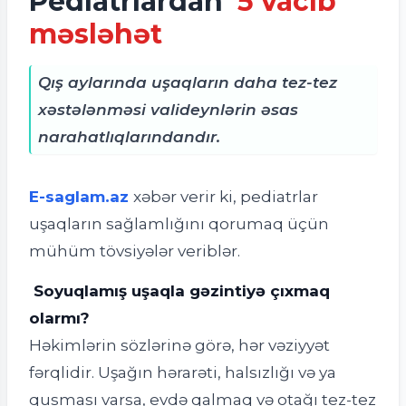
Pediatrlardan
5 vacib
məsləhət
Qış aylarında uşaqların daha tez-tez
xəstələnməsi valideynlərin əsas
narahatlıqlarındandır.
E-saglam.az
xəbər verir ki, pediatrlar
uşaqların sağlamlığını qorumaq üçün
mühüm tövsiyələr veriblər.
Soyuqlamış uşaqla gəzintiyə çıxmaq
olarmı?
Həkimlərin sözlərinə görə, hər vəziyyət
fərqlidir. Uşağın hərarəti, halsızlığı və ya
qusması varsa, evdə qalmaq və otağı tez-tez