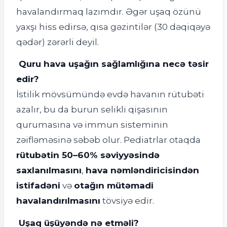
havalandırmaq lazımdır. Əgər uşaq özünü
yaxşı hiss edirsə, qısa gəzintilər (30 dəqiqəyə
qədər) zərərli deyil.
Quru hava uşağın sağlamlığına necə təsir
edir?
İstilik mövsümündə evdə havanın rütubəti
azalır, bu da burun selikli qişasının
qurumasına və immun sisteminin
zəifləməsinə səbəb olur. Pediatrlar otaqda
rütubətin 50–60% səviyyəsində
saxlanılmasını
,
hava nəmləndiricisindən
istifadəni
və
otağın mütəmadi
havalandırılmasını
tövsiyə edir.
Uşaq üşüyəndə nə etməli?