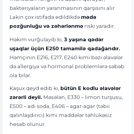
bakteriyaların yaranmasının qarşısını alır.
Lakin çox istifadə edildikdə
mədə
pozğunluğu və zəhərlənmə
riski yaradır.
Həkim vurğulayıb ki,
3 yaşına qədər
uşaqlar üçün E250 tamamilə qadağandır.
Həmçinin E216, E217, E240 kimi bəzi əlavələr
də allergiya və hormonal problemlərə səbəb
ola bilər.
Kaşux qeyd edib ki,
bütün E kodlu əlavələr
zərərli deyil.
Məsələn, E330 – limon turşusu,
E500 – adi soda, E406 – agar-agar (təbii
qalınlaşdırıcı) kimi maddələr təhlükəsiz
hesab olunur.