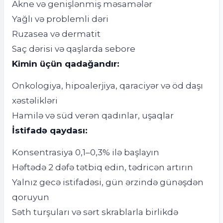
Akne və genişlənmiş məsamələr
Yağlı və problemli dəri
Ruzasea və dermatit
Saç dərisi və qaşlarda sebore
Kimin üçün qadağandır:
Onkologiya, hipoalerjiya, qaraciyər və öd daşı
xəstəlikləri
Hamilə və süd verən qadınlar, uşaqlar
İstifadə qaydası:
Konsentrasiya 0,1–0,3% ilə başlayın
Həftədə 2 dəfə tətbiq edin, tədricən artırın
Yalnız gecə istifadəsi, gün ərzində günəşdən
qoruyun
Səth turşuları və sərt skrablarla birlikdə