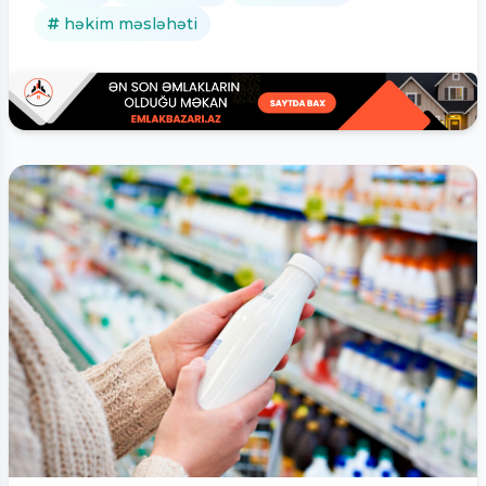
həkim məsləhəti