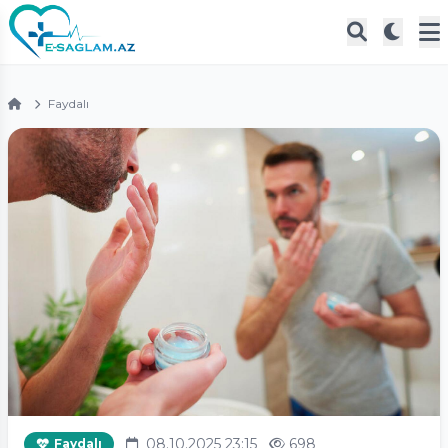
Faydalı
08.10.2025 23:15
698
Faydalı