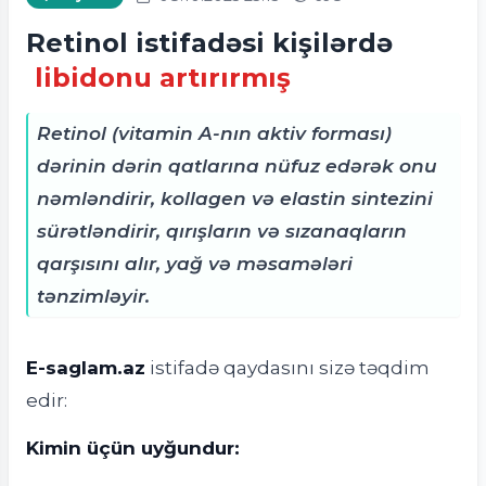
Retinol istifadəsi kişilərdə
libidonu artırırmış
Retinol (vitamin A-nın aktiv forması)
dərinin dərin qatlarına nüfuz edərək onu
nəmləndirir, kollagen və elastin sintezini
sürətləndirir, qırışların və sızanaqların
qarşısını alır, yağ və məsamələri
tənzimləyir.
E-saglam.az
istifadə qaydasını sizə təqdim
edir:
Kimin üçün uyğundur: