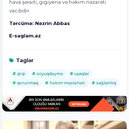
hava şəraiti, gigiyena və həkim nəzarəti
vacibdir.
Tərcümə: Nəzrin Abbas
E-saglam.az
Taglər
qrip
soyuqdəymə
uşaqlar
qorunmaq
həkim məsləhəti
sağlamlıq