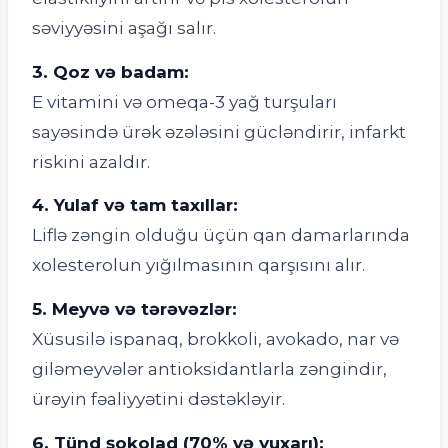
səviyyəsini aşağı salır.
3. Qoz və badam:
E vitamini və omeqa-3 yağ turşuları
sayəsində ürək əzələsini gücləndirir, infarkt
riskini azaldır.
4. Yulaf və tam taxıllar:
Liflə zəngin olduğu üçün qan damarlarında
xolesterolun yığılmasının qarşısını alır.
5. Meyvə və tərəvəzlər:
Xüsusilə ispanaq, brokkoli, avokado, nar və
giləmeyvələr antioksidantlarla zəngindir,
ürəyin fəaliyyətini dəstəkləyir.
6. Tünd şokolad (70% və yuxarı):