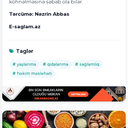
köhnəlməsinə səbəb ola bilər.
Tərcümə: Nəzrin Abbas
E-saglam.az
Taglər
yaşlanma
qidalanma
sağlamlıq
həkim məsləhəti