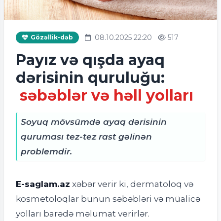
08.10.2025 22:20
517
Gözəllik-dəb
Payız və qışda ayaq
dərisinin quruluğu:
səbəblər və həll yolları
Soyuq mövsümdə ayaq dərisinin
quruması tez-tez rast gəlinən
problemdir.
E-saglam.az
xəbər verir ki, dermatoloq və
kosmetoloqlar bunun səbəbləri və müalicə
yolları barədə məlumat verirlər.