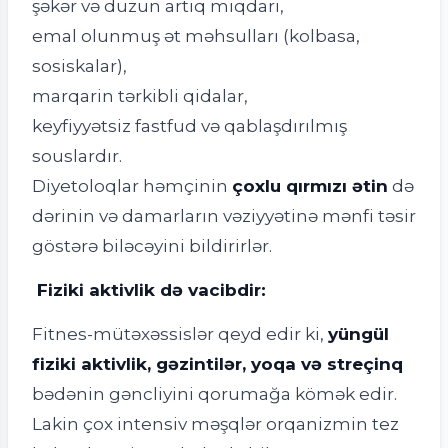
şəkər və duzun artıq miqdarı,
emal olunmuş ət məhsulları (kolbasa,
sosiskalar),
marqarin tərkibli qidalar,
keyfiyyətsiz fastfud və qablaşdırılmış
souslardır.
Diyetoloqlar həmçinin
çoxlu qırmızı ətin
də
dərinin və damarların vəziyyətinə mənfi təsir
göstərə biləcəyini bildirirlər.
Fiziki aktivlik də vacibdir:
Fitnes-mütəxəssislər qeyd edir ki,
yüngül
fiziki aktivlik, gəzintilər, yoqa və streçinq
bədənin gəncliyini qorumağa kömək edir.
Lakin çox intensiv məşqlər orqanizmin tez