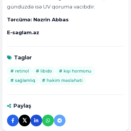
gündüzdə isə UV qoruma vacibdir.
Tərcümə: Nəzrin Abbas
E-saglam.az
Taglər
retinol
libido
kişi hormonu
sağlamlıq
həkim məsləhəti
Paylaş
𝕏