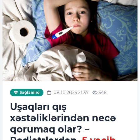
08.10.2025 21:37
546
Sağlamlıq
Uşaqları qış
xəstəliklərindən necə
qorumaq olar? –