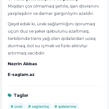
Miqdarı çox olmamaq şərtilə, qan dövranını
yaxşılaşdırır və damar gərginliyini azaldır.
Qeyd edək ki, ürək sağlamlığını qorumaq
üçün duz və şəkər qəbulunu azaltmaq,
tərkibində trans yağ olan qidalardan uzaq
durmaq, bol su içmək və fiziki aktivliyi
artırmaq vacibdir.
Nəzrin Abbas
E-saglam.az
Taglər
ürək
sağlamlıq
qidalanma