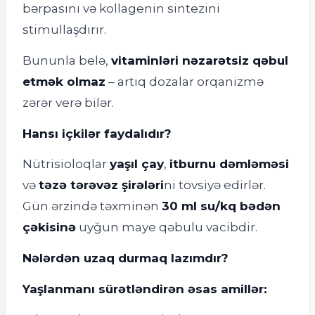
bərpasını və kollagenin sintezini
stimullaşdırır.
Bununla belə,
vitaminləri nəzarətsiz qəbul
etmək olmaz
– artıq dozalar orqanizmə
zərər verə bilər.
Hansı içkilər faydalıdır?
Nütrisioloqlar
yaşıl çay
,
itburnu dəmləməsi
və
təzə tərəvəz şirələri
ni tövsiyə edirlər.
Gün ərzində təxminən
30 ml su/kq bədən
çəkisinə
uyğun maye qəbulu vacibdir.
Nələrdən uzaq durmaq lazımdır?
Yaşlanmanı sürətləndirən əsas amillər: