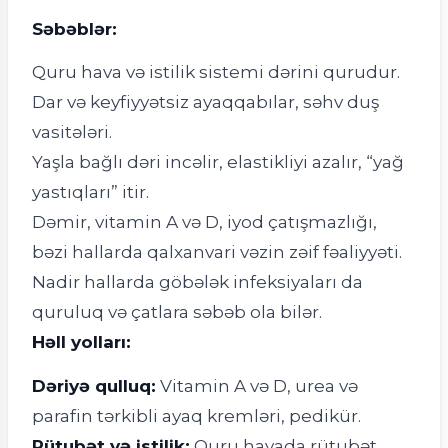
Səbəblər:
Quru hava və istilik sistemi dərini qurudur.
Dar və keyfiyyətsiz ayaqqabılar, səhv duş
vasitələri.
Yaşla bağlı dəri incəlir, elastikliyi azalır, “yağ
yastıqları” itir.
Dəmir, vitamin A və D, iyod çatışmazlığı,
bəzi hallarda qalxanvari vəzin zəif fəaliyyəti.
Nadir hallarda göbələk infeksiyaları da
quruluq və çatlara səbəb ola bilər.
Həll yolları:
Dəriyə qulluq:
Vitamin A və D, urea və
parafin tərkibli ayaq kremləri, pedikür.
Rütubət və istilik:
Quru havada rütubət