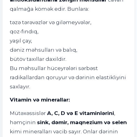
qalmağa kömək edir. Bunlara:
təzə tərəvəzlər və giləmeyvələr,
qoz-fındıq,
yaşıl çay,
dəniz məhsulları və balıq,
bütöv taxıllar daxildir.
Bu məhsullar hüceyrələri sərbəst
radikallardan qoruyur və dərinin elastikliyini
saxlayır.
Vitamin və minerallar:
Mütəxəssislər
A, C, D və E vitaminlərini
,
həmçinin
sink, dəmir, maqnezium və selen
kimi mineralları vacib sayır. Onlar dərinin