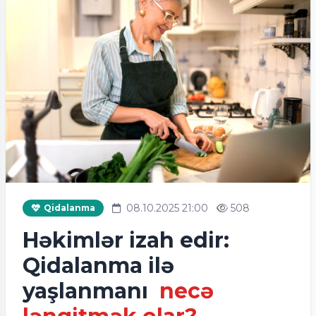
08.10.2025 21:00
508
Qidalanma
Həkimlər izah edir:
Qidalanma ilə
yaşlanmanı
necə