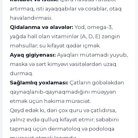
artırmaq, isti ayaqqabılar və corablar, otaq
havalandırması.
Qidalanma və əlavələr:
Yod, omega-3,
yağda həll olan vitaminlər (A, D, E) zəngin
məhsullar; su kifayət qədər içmək.
Ayaq gigiyenası:
Ayaqları mütəmadi yuyub,
maska və sərt kimyəvi vasitələrdən uzaq
durmaq.
Sağlamlıq yoxlaması:
Çatların göbələkdən
qaynaqlanıb-qaynaqmadığını müəyyən
etmək üçün həkimə müraciət.
Qeyd edək ki, dəri çox quru və çatlıdırsa,
yalnız evdə qulluq kifayət etmir; səbəbini
tapmaq üçün dermatoloq və podoloqa
müraciət etmək lazımdır.