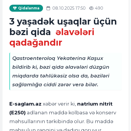
08.10.2025 17:50
490
Qidalanma
3 yaşadək uşaqlar üçün
bəzi qida
əlavələri
qadağandır
Qastroenteroloq Yekaterina Kaşux
bildirib ki, bəzi qida əlavələri düzgün
miqdarda təhlükəsiz olsa da, bəziləri
sağlamlığa ciddi zərər verə bilər.
E-saglam.az
xəbər verir ki,
natrium nitrit
(E250)
adlanan maddə kolbasa və konserv
məhsullarının tərkibində olur. Bu maddə
məhsulun rəngini və dadını qoruyur,