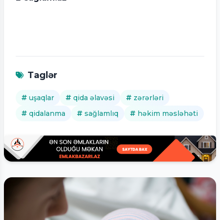
Taglər
uşaqlar
qida əlavəsi
zərərləri
qidalanma
sağlamlıq
həkim məsləhəti