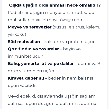
Qışda uşağın qidalanması necə olmalıdır?
Pediatrlar uşağın menyusuna mütləq bu
məhsulları daxil etməyi tövsiyə edir:
Meyvə və tərəvəzlər
(xüsusilə sitrus, kələm,
yerkökü)
Süd məhsulları
– kalsium və protein üçün
Qoz-fındıq və toxumlar
– beyin və
immunitet üçün
Balıq, yumurta, ət və paxlalılar
– dəmir və B
qrup vitaminləri üçün
Kifayət qədər su
– bədənin nəm balansı
üçün vacibdir
Qeyd edək ki, qış aylarında uşağın sağlam
qalması üçün düzgün qidalanma, optimal