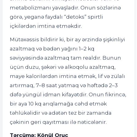
metabolizmanı yavaşladır. Onun sözlərinə
görə, yeganə faydalı “detoks” spirtli
içkilərdən imtina etməkdir.
Mütəxəssis bildirir ki, bir ay ərzində şişkinliyi
azaltmaq və bədən yağını 1–2 kq
səviyyəsində azaltmaq tam realdır. Bunun
üçün duzu, şəkəri və alkoqolu azaltmaq,
maye kalorilərdən imtina etmək, lif və zülalı
artırmaq, 7–8 saat yatmaq və həftədə 2–3
dəfə yüngül idman kifayətdir. Onun fikrincə,
bir aya 10 kq arıqlamağa cəhd etmək
təhlükəlidir və adətən tez bir zamanda
çəkinin geri qayıtması ilə nəticələnir.
Tərcümə: Könül Oruc