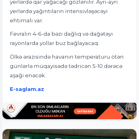
yerlərdə qar yağacağı gözlənilir. Ayrı-ayrı
yerlərdə yağıntıların intensivləşəcəyi
ehtimalı var.
Fevralın 4-6-da bəzi dağlıq və dağətəyi
rayonlarda yollar buz bağlayacaq.
Ölkə ərazisində havanın temperaturu ötən
günlərlə müqayisədə tədricən 5-10 dərəcə
aşağı enəcək.
E-saglam.az