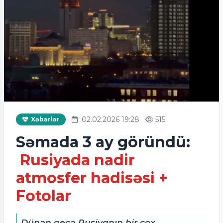
02.02.2026 19:28
515
Xəbərlər
Səmada 3 ay göründü:
Rusiyada nadir
atmosfer hadisəsi +
Fotolar
Dünən gecə Rusiyanın bir çox