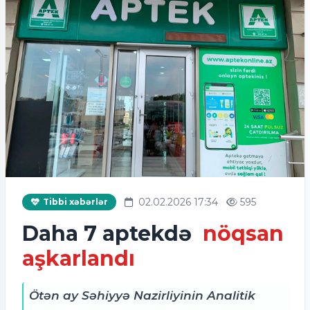
02.02.2026 17:34
595
Tibbi xəbərlər
Daha 7 aptekdə
nöqsan
aşkarlandı
Ötən ay Səhiyyə Nazirliyinin Analitik