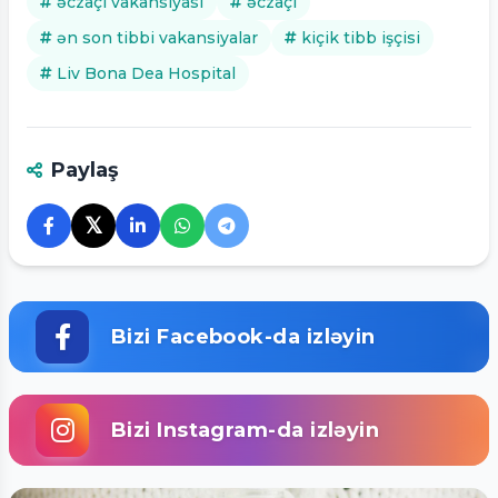
əczaçı vakansiyası
əczaçı
ən son tibbi vakansiyalar
kiçik tibb işçisi
Liv Bona Dea Hospital
Paylaş
𝕏
Bizi Facebook-da izləyin
Bizi Instagram-da izləyin