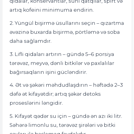
qidalar, konservantlar, süni qatqılar, spirt və
artıq kofeini minimuma endirin.
2. Yüngül bişirmə üsullarını seçin – qızartma
əvəzinə buxarda bişirmə, pörtləmə və soba
daha sağlamdır.
3. Lifli qidaları artırın – gündə 5–6 porsiya
tərəvəz, meyvə, dənli bitkilər və paxlalılar
bağırsaqların işini gücləndirir.
4. Ət və şəkəri məhdudlaşdırın – həftədə 2–3
dəfə ət kifayətdir; artıq şəkər detoks
proseslərini ləngidir.
5. Kifayət qədər su için – gündə ən azı iki litr.
Səhərə limonlu su, tərəvəz şirələri və bitki
çayları ilə başlamaq faydalıdır.