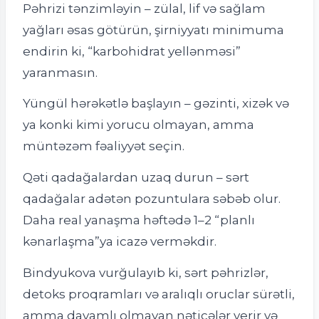
Pəhrizi tənzimləyin – zülal, lif və sağlam
yağları əsas götürün, şirniyyatı minimuma
endirin ki, “karbohidrat yellənməsi”
yaranmasın.
Yüngül hərəkətlə başlayın – gəzinti, xizək və
ya konki kimi yorucu olmayan, amma
müntəzəm fəaliyyət seçin.
Qəti qadağalardan uzaq durun – sərt
qadağalar adətən pozuntulara səbəb olur.
Daha real yanaşma həftədə 1–2 “planlı
kənarlaşma”ya icazə verməkdir.
Bindyukova vurğulayıb ki, sərt pəhrizlər,
detoks proqramları və aralıqlı oruclar sürətli,
amma davamlı olmayan nəticələr verir və