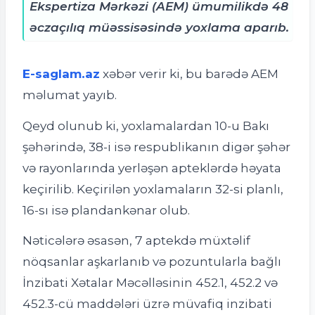
Ekspertiza Mərkəzi (AEM) ümumilikdə 48
əczaçılıq müəssisəsində yoxlama aparıb.
E-saglam.az
xəbər verir ki, bu barədə AEM
məlumat yayıb.
Qeyd olunub ki, yoxlamalardan 10-u Bakı
şəhərində, 38-i isə respublikanın digər şəhər
və rayonlarında yerləşən apteklərdə həyata
keçirilib. Keçirilən yoxlamaların 32-si planlı,
16-sı isə plandankənar olub.
Nəticələrə əsasən, 7 aptekdə müxtəlif
nöqsanlar aşkarlanıb və pozuntularla bağlı
İnzibati Xətalar Məcəlləsinin 452.1, 452.2 və
452.3-cü maddələri üzrə müvafiq inzibati