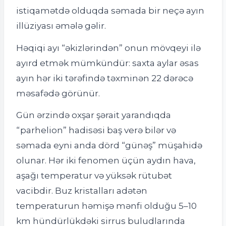
istiqamətdə olduqda səmada bir neçə ayın
illüziyası əmələ gəlir.
Həqiqi ayı “əkizlərindən” onun mövqeyi ilə
ayırd etmək mümkündür: saxta aylar əsas
ayın hər iki tərəfində təxminən 22 dərəcə
məsafədə görünür.
Gün ərzində oxşar şərait yarandıqda
“parhelion” hadisəsi baş verə bilər və
səmada eyni anda dörd “günəş” müşahidə
olunar. Hər iki fenomen üçün aydın hava,
aşağı temperatur və yüksək rütubət
vacibdir. Buz kristalları adətən
temperaturun həmişə mənfi olduğu 5–10
km hündürlükdəki sirrus buludlarında