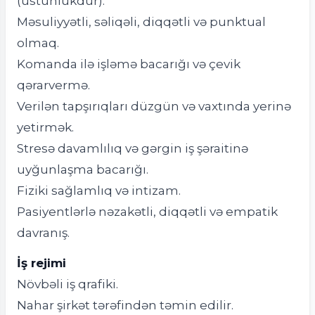
(üstünlükdür).
Məsuliyyətli, səliqəli, diqqətli və punktual
olmaq.
Komanda ilə işləmə bacarığı və çevik
qərarvermə.
Verilən tapşırıqları düzgün və vaxtında yerinə
yetirmək.
Stresə davamlılıq və gərgin iş şəraitinə
uyğunlaşma bacarığı.
Fiziki sağlamlıq və intizam.
Pasiyentlərlə nəzakətli, diqqətli və empatik
davranış.
İş rejimi
Növbəli iş qrafiki.
Nahar şirkət tərəfindən təmin edilir.