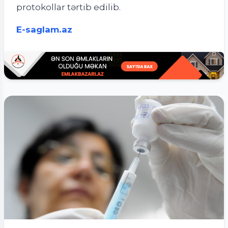
protokollar tərtib edilib.
E-saglam.az