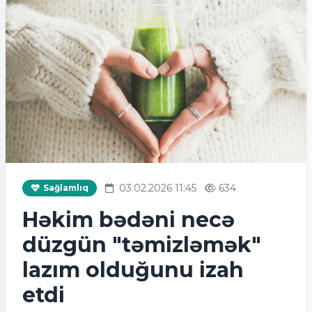
03.02.2026 11:45
634
Sağlamlıq
Həkim bədəni necə
düzgün "təmizləmək"
lazım olduğunu izah
etdi