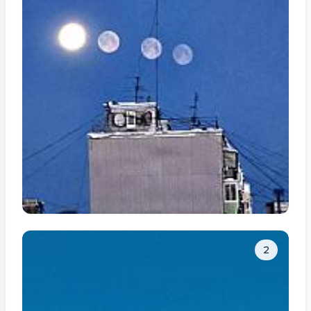
Tam ölçüdə bax
2