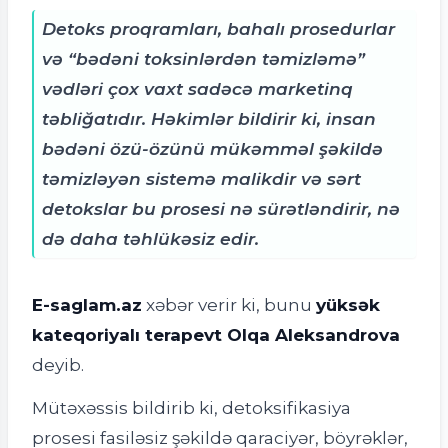
Detoks proqramları, bahalı prosedurlar
və “bədəni toksinlərdən təmizləmə”
vədləri çox vaxt sadəcə marketinq
təbliğatıdır. Həkimlər bildirir ki, insan
bədəni özü-özünü mükəmməl şəkildə
təmizləyən sistemə malikdir və sərt
detokslar bu prosesi nə sürətləndirir, nə
də daha təhlükəsiz edir.
E-saglam.az
xəbər verir ki, b
unu
yüksək
kateqoriyalı terapevt Olqa Aleksandrova
deyib.
Mütəxəssis bildirib ki, detoksifikasiya
prosesi fasiləsiz şəkildə qaraciyər, böyrəklər,