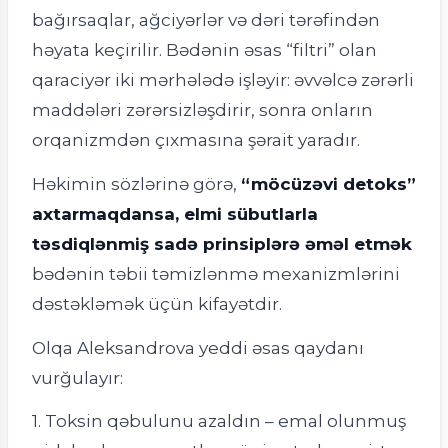
bağırsaqlar, ağciyərlər və dəri tərəfindən
həyata keçirilir. Bədənin əsas “filtri” olan
qaraciyər iki mərhələdə işləyir: əvvəlcə zərərli
maddələri zərərsizləşdirir, sonra onların
orqanizmdən çıxmasına şərait yaradır.
Həkimin sözlərinə görə,
“möcüzəvi detoks”
axtarmaqdansa, elmi sübutlarla
təsdiqlənmiş sadə prinsiplərə əməl etmək
bədənin təbii təmizlənmə mexanizmlərini
dəstəkləmək üçün kifayətdir.
Olqa Aleksandrova yeddi əsas qaydanı
vurğulayır:
1. Toksin qəbulunu azaldın – emal olunmuş