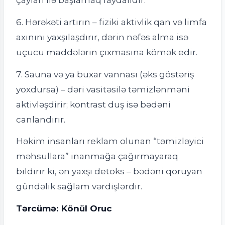
6. Hərəkəti artırın – fiziki aktivlik qan və limfa
axınını yaxşılaşdırır, dərin nəfəs alma isə
uçucu maddələrin çıxmasına kömək edir.
7. Sauna və ya buxar vannası (əks göstəriş
yoxdursa) – dəri vasitəsilə təmizlənməni
aktivləşdirir; kontrast duş isə bədəni
canlandırır.
Həkim insanları reklam olunan “təmizləyici
məhsullara” inanmağa çağırmayaraq
bildirir ki, ən yaxşı detoks – bədəni qoruyan
gündəlik sağlam vərdişlərdir.
Tərcümə: Könül Oruc