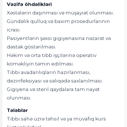
Vəzifə öhdəlikləri
Xəstələrin daşınması və müşayiət olunması.
Gündəlik qulluq və baxım prosedurlarının
icrası.
Pasiyentlərin şəxsi gigiyenasına nəzarət və
dəstək göstərilməsi.
Həkim və orta tibb işçilərinə operativ
köməkliyin təmin edilməsi.
Tibbi avadanlıqların hazırlanması,
dezinfeksiyası və səliqədə saxlanılması.
Gigiyena və steril qaydalara tam riayət
olunması.
Tələblər
Tibbi sahə üzrə təhsil və ya müvafiq kurs