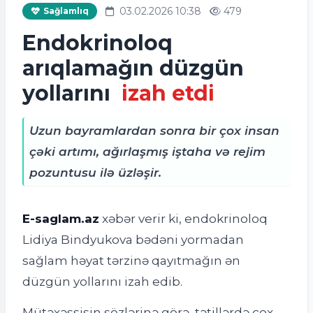
03.02.2026 10:38
479
Sağlamlıq
Endokrinoloq
arıqlamağın düzgün
yollarını
izah etdi
Uzun bayramlardan sonra bir çox insan
çəki artımı, ağırlaşmış iştaha və rejim
pozuntusu ilə üzləşir.
E-saglam.az
xəbər verir ki, e
ndokrinoloq
Lidiya Bindyukova bədəni yormadan
sağlam həyat tərzinə qayıtmağın ən
düzgün yollarını izah edib.
Mütəxəssisin sözlərinə görə, tətillərdə çox