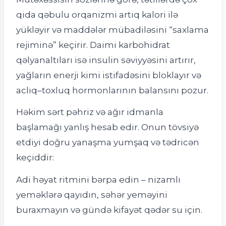
qida qəbulu orqanizmi artıq kalori ilə
yükləyir və maddələr mübadiləsini “saxlama
rejiminə” keçirir. Daimi karbohidrat
qəlyanaltıları isə insulin səviyyəsini artırır,
yağların enerji kimi istifadəsini bloklayır və
aclıq–toxluq hormonlarının balansını pozur.
Həkim sərt pəhriz və ağır idmanla
başlamağı yanlış hesab edir. Onun tövsiyə
etdiyi doğru yanaşma yumşaq və tədricən
keçiddir:
Adi həyat ritmini bərpa edin – nizamlı
yeməklərə qayıdın, səhər yeməyini
buraxmayın və gündə kifayət qədər su için.