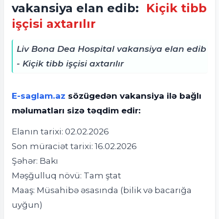
vakansiya elan edib:
Kiçik tibb
işçisi axtarılır
Liv Bona Dea Hospital vakansiya elan edib
- Kiçik tibb işçisi axtarılır
E-saglam.az
sözügedən vakansiya ilə bağlı
məlumatları sizə təqdim edir:
Elanın tarixi: 02.02.2026
Son müraciət tarixi: 16.02.2026
Şəhər: Bakı
Məşğulluq növü: Tam ştat
Maaş: Müsahibə əsasında (bilik və bacarığa
uyğun)