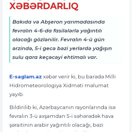
XƏBƏRDARLIQ
Bakıda və Abşeron yarımadasında
fevralın 4-6-da fasilələrlə yağıntılı
olacağı gözlənilir. Fevralın 4-ü gün
ərzində, 5-i gecə bəzi yerlərdə yağışın
sulu qara keçəcəyi ehtimalı var.
E-saglam.az
xəbər verir ki, bu barədə Milli
Hidrometeorologiya Xidməti məlumat
yayıb.
Bildirilib ki, Azərbaycanın rayonlarında isə
fevralın 3-ü axşamdan 5-i səhərədək hava
şəraitinin arabir yağıntılı olacağı, bəzi