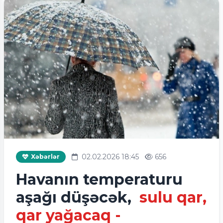
02.02.2026 18:45
656
Xəbərlər
Havanın temperaturu
aşağı düşəcək,
sulu qar,
qar yağacaq -