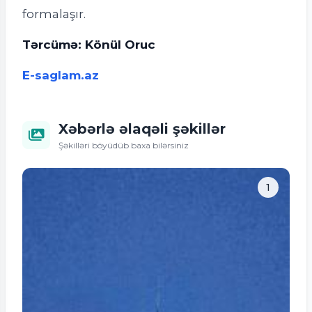
formalaşır.
Tərcümə: Könül Oruc
E-saglam.az
Xəbərlə əlaqəli şəkillər
Şəkilləri böyüdüb baxa bilərsiniz
1