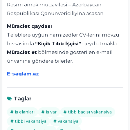
Rəsmi əmək müqaviləsi – Azərbaycan
Respublikası Qanunvericiliyinə əsasən.
Müraciət qaydası
Tələblərə uyğun namizədlər CV-lərini mövzu
hissəsində
“Kiçik Tibb İşçisi”
qeyd etməklə
Müraciət et
bölməsində göstərilən e-mail
ünvanına göndərə bilərlər.
E-saglam.az
Taglər
iş elanları
iş var
tibb bacısı vakansiya
tibbi vakansiya
vakansiya