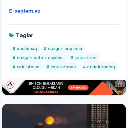
E-saglam.az
Taglər
arıqlamaq
düzgün arıqlama
düzgün pəhriz qaydası
çəki artımı
çəki atmaq
çəki vermək
endokrinoloq