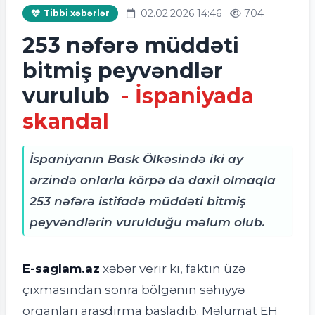
02.02.2026 14:46
704
Tibbi xəbərlər
253 nəfərə müddəti
bitmiş peyvəndlər
vurulub
- İspaniyada
skandal
İspaniyanın Bask Ölkəsində iki ay
ərzində onlarla körpə də daxil olmaqla
253 nəfərə istifadə müddəti bitmiş
peyvəndlərin vurulduğu məlum olub.
E-saglam.az
xəbər verir ki, f
aktın üzə
çıxmasından sonra bölgənin səhiyyə
orqanları araşdırma başladıb. Məlumat EH