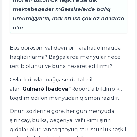
məktəbəqədər müəssisələrdə balıq
ümumiyyətlə, mal əti isə çox az hallarda
olur.
Bəs görəsən, valideynlər narahat olmaqda
haqlıdırlarmı? Bağçalarda menyular necə
tərtib olunur və buna nəzarət edilirmi?
Övladı dövlət bağçasında təhsil
alan
Gülnarə İbadova
"Report"a bildirib ki,
təqdim edilən menyudan qismən razıdır.
Onun sözlərinə görə, hər gün menyuda
şirinçay, bulka, peçenya, vafli kimi şirin
qidalar olur: "Ancaq toyuq əti üstünlük təşkil