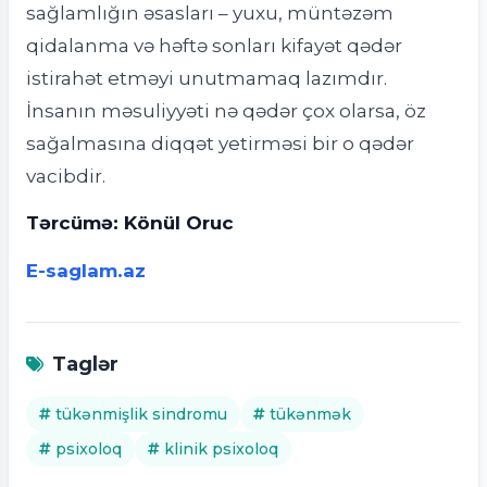
sağlamlığın əsasları – yuxu, müntəzəm
qidalanma və həftə sonları kifayət qədər
istirahət etməyi unutmamaq lazımdır.
İnsanın məsuliyyəti nə qədər çox olarsa, öz
sağalmasına diqqət yetirməsi bir o qədər
vacibdir.
Tərcümə: Könül Oruc
E-saglam.az
Taglər
tükənmişlik sindromu
tükənmək
psixoloq
klinik psixoloq