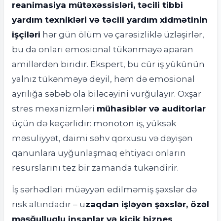
reanimasiya mütəxəssisləri, təcili tibbi
yardım texnikləri və təcili yardım xidmətinin
işçiləri
hər gün ölüm və çarəsizliklə üzləşirlər,
bu da onları emosional tükənməyə aparan
amillərdən biridir. Ekspert, bu cür iş yükünün
yalnız tükənməyə deyil, həm də emosional
ayrılığa səbəb ola biləcəyini vurğulayır. Oxşar
stres mexanizmləri
mühasiblər və auditorlar
üçün də keçərlidir: monoton iş, yüksək
məsuliyyət, daimi səhv qorxusu və dəyişən
qanunlara uyğunlaşmaq ehtiyacı onların
resurslarını tez bir zamanda tükəndirir.
İş sərhədləri müəyyən edilməmiş şəxslər də
risk altındadır – u
zaqdan işləyən şəxslər, özəl
məşğulluqlu insanlar və kiçik biznes