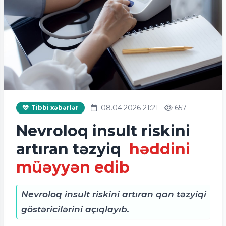
08.04.2026 21:21
657
Tibbi xəbərlər
Nevroloq insult riskini
artıran təzyiq
həddini
müəyyən edib
Nevroloq insult riskini artıran qan təzyiqi
göstəricilərini açıqlayıb.