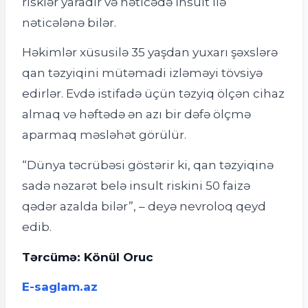
risklər yaradır və nəticədə
İnsult
ilə
nəticələnə bilər.
Həkimlər xüsusilə 35 yaşdan yuxarı şəxslərə
qan təzyiqini mütəmadi izləməyi tövsiyə
edirlər. Evdə istifadə üçün təzyiq ölçən cihaz
almaq və həftədə ən azı bir dəfə ölçmə
aparmaq məsləhət görülür.
“Dünya təcrübəsi göstərir ki, qan təzyiqinə
sadə nəzarət belə insult riskini 50 faizə
qədər azalda bilər”, – deyə nevroloq qeyd
edib.
Tərcümə: Könül Oruc
E-saglam.az