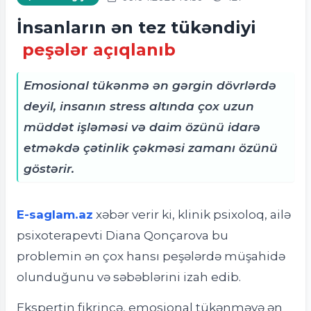
İnsanların ən tez tükəndiyi
peşələr açıqlanıb
Emosional tükənmə ən gərgin dövrlərdə
deyil, insanın stress altında çox uzun
müddət işləməsi və daim özünü idarə
etməkdə çətinlik çəkməsi zamanı özünü
göstərir.
E-saglam.az
xəbər verir ki,
klinik psixoloq, ailə
psixoterapevti Diana Qonçarova bu
problemin ən çox hansı peşələrdə müşahidə
olunduğunu və səbəblərini izah edib.
Ekspertin fikrincə, emosional tükənməyə ən