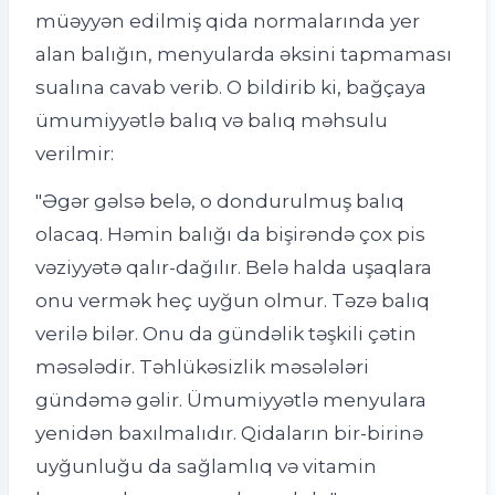
müəyyən edilmiş qida normalarında yer
alan balığın, menyularda əksini tapmaması
sualına cavab verib. O bildirib ki, bağçaya
ümumiyyətlə balıq və balıq məhsulu
verilmir:
"Əgər gəlsə belə, o dondurulmuş balıq
olacaq. Həmin balığı da bişirəndə çox pis
vəziyyətə qalır-dağılır. Belə halda uşaqlara
onu vermək heç uyğun olmur. Təzə balıq
verilə bilər. Onu da gündəlik təşkili çətin
məsələdir. Təhlükəsizlik məsələləri
gündəmə gəlir. Ümumiyyətlə menyulara
yenidən baxılmalıdır. Qidaların bir-birinə
uyğunluğu da sağlamlıq və vitamin