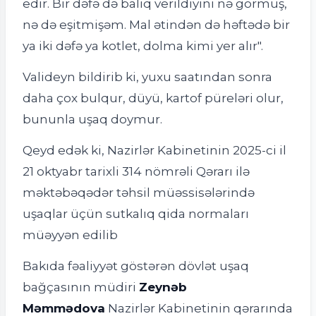
edir. Bir dəfə də balıq verildiyini nə görmüş,
nə də eşitmişəm. Mal ətindən də həftədə bir
ya iki dəfə ya kotlet, dolma kimi yer alır".
Valideyn bildirib ki, yuxu saatından sonra
daha çox bulqur, düyü, kartof püreləri olur,
bununla uşaq doymur.
Qeyd edək ki, Nazirlər Kabinetinin 2025-ci il
21 oktyabr tarixli 314 nömrəli Qərarı ilə
məktəbəqədər təhsil müəssisələrində
uşaqlar üçün sutkalıq qida normaları
müəyyən edilib
Bakıda fəaliyyət göstərən dövlət uşaq
bağçasının müdiri
Zeynəb
Məmmədova
Nazirlər Kabinetinin qərarında