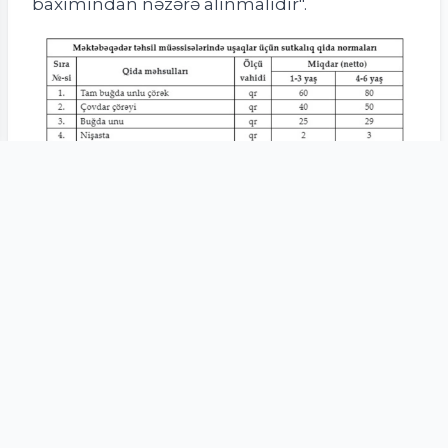
baxımından nəzərə alınmalıdır".