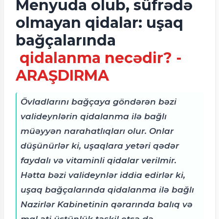
Menyuda olub, süfrədə
olmayan qidalar: uşaq
bağçalarında
qidalanma necədir? -
ARAŞDIRMA
Övladlarını bağçaya göndərən bəzi
valideynlərin qidalanma ilə bağlı
müəyyən narahatlıqları olur. Onlar
düşünürlər ki, uşaqlara yetəri qədər
faydalı və vitaminli qidalar verilmir.
Hətta bəzi valideynlər iddia edirlər ki,
uşaq bağçalarında qidalanma ilə bağlı
Nazirlər Kabinetinin qərarında balıq və
mal əti üstünlük təşkil etsə də,