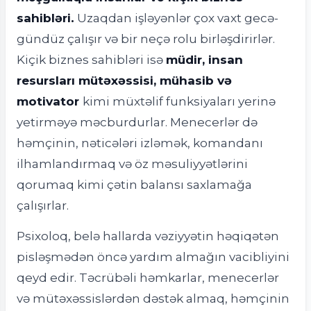
sahibləri.
Uzaqdan işləyənlər çox vaxt gecə-
gündüz çalışır və bir neçə rolu birləşdirirlər.
Kiçik biznes sahibləri isə
müdir, insan
resursları mütəxəssisi, mühasib və
motivator
kimi müxtəlif funksiyaları yerinə
yetirməyə məcburdurlar. Menecerlər də
həmçinin, nəticələri izləmək, komandanı
ilhamlandırmaq və öz məsuliyyətlərini
qorumaq kimi çətin balansı saxlamağa
çalışırlar.
Psixoloq, belə hallarda vəziyyətin həqiqətən
pisləşmədən öncə yardım almağın vacibliyini
qeyd edir. Təcrübəli həmkarlar, menecerlər
və mütəxəssislərdən dəstək almaq, həmçinin