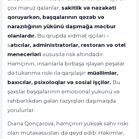
çox məruz qalanlar,
sakitlik və nəzakəti
qoruyarkən, başqalarının qəzəb və
narazılığının yükünü daşımağa məcbur
olanlardır.
Bu qrupda xidmət işçiləri –
s
atıcılar, administratorlar, restoran və otel
menecerləri
xüsusilə risk altındadır.
Həmçinin, insanlarla birbaşa işləyən peşələr
də tükənmə riski ilə qarşılaşır:
müəllimlər,
baxıcılar, psixoloqlar və sosial işçilər.
Bu
şəxslər başqalarının emosional yükünü və
rəhbərlikdən gələn təzyiqləri daşımaqda
yorulurlar.
Diana Qonçarova, həmçinin yüksək səhv riski
olan mütəxəssisləri də qeyd edib. Həkimlər,