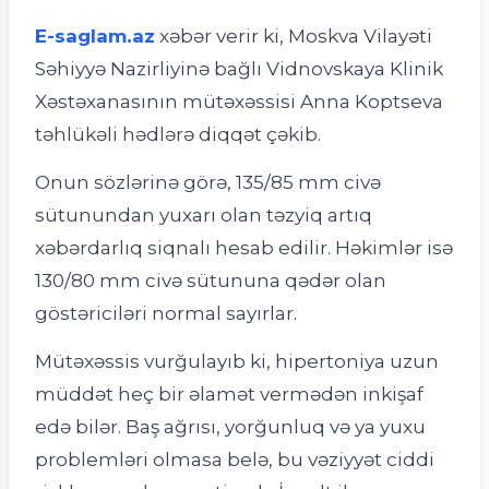
E-saglam.az
xəbər verir ki,
Moskva Vilayəti
Səhiyyə Nazirliyinə bağlı Vidnovskaya Klinik
Xəstəxanasının mütəxəssisi
Anna Koptseva
təhlükəli hədlərə diqqət çəkib.
Onun sözlərinə görə, 135/85 mm civə
sütunundan yuxarı olan təzyiq artıq
xəbərdarlıq siqnalı hesab edilir. Həkimlər isə
130/80 mm civə sütununa qədər olan
göstəriciləri normal sayırlar.
Mütəxəssis vurğulayıb ki, h
ipertoniya
uzun
müddət heç bir əlamət vermədən inkişaf
edə bilər. Baş ağrısı, yorğunluq və ya yuxu
problemləri olmasa belə, bu vəziyyət ciddi