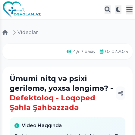
Videolar
4,517 baxış
02.02.2025
Ümumi nitq və psixi
geriləmə, yoxsa ləngimə? -
Defektoloq - Loqoped
Şəhla Şahbazzadə
Video Haqqında