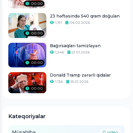
00:00
23 həftəsində 540 qram doğulan
1,191
06.02.2026
00:00
Bağırsaqları təmizləyən
1,246
21.01.2026
00:00
Donald Tramp zərərli qidalar
1,136
15.01.2026
00:00
Kateqoriyalar
Müsahibə
0 video