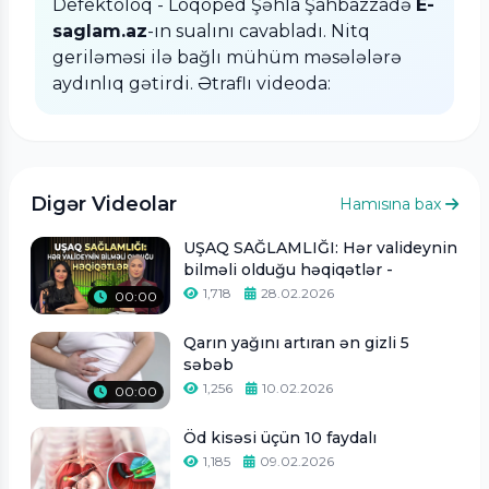
Defektoloq - Loqoped Şəhla Şahbazzadə
E-
saglam.az
-ın sualını cavabladı. Nitq
geriləməsi ilə bağlı mühüm məsələlərə
aydınlıq gətirdi. Ətraflı videoda:
Digər Videolar
Hamısına bax
UŞAQ SAĞLAMLIĞI: Hər valideynin
bilməli olduğu həqiqətlər -
1,718
28.02.2026
00:00
Qarın yağını artıran ən gizli 5
səbəb
1,256
10.02.2026
00:00
Öd kisəsi üçün 10 faydalı
1,185
09.02.2026