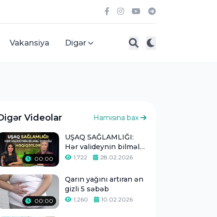
Vakansiya
Digər
Digər Videolar
Hamısına bax
UŞAQ SAĞLAMLIĞI:
Hər valideynin bilməli
olduğu həqiqətlər -
1,722
28.02.2026
00:00
Qarın yağını artıran ən
gizli 5 səbəb
1,260
10.02.2026
00:00