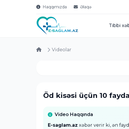
Haqqımızda
Əlaqə
Tibbi xə
Videolar
Öd kisəsi üçün 10 fayd
Video Haqqında
E-saglam.az
xəbər verir ki, ə
n fayd