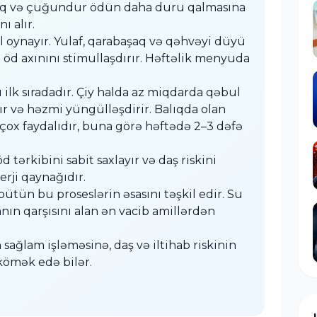
naq və çuğundur ödün daha duru qalmasına
ı alır.
 oynayır. Yulaf, qarabaşaq və qəhvəyi düyü
 öd axınını stimullaşdırır. Həftəlik menyuda
 ilk sıradadır. Çiy halda az miqdarda qəbul
 və həzmi yüngülləşdirir. Balıqda olan
çox faydalıdır, buna görə həftədə 2–3 dəfə
 tərkibini sabit saxlayır və daş riskini
erji qaynağıdır.
ütün bu proseslərin əsasını təşkil edir. Su
anın qarşısını alan ən vacib amillərdən
 sağlam işləməsinə, daş və iltihab riskinin
kömək edə bilər.