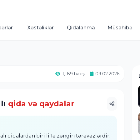
bərlər
Xəstəliklər
Qidalanma
Müsahibə
1,189 baxış
09.02.2026
alı
qida və qaydalar
alı qidalardan biri liflə zəngin tərəvəzlərdir.