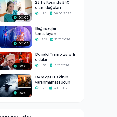
23 həftəsində 540
qram doğulan
1,194
06.02.2026
00:00
Bağırsaqları
təmizləyən
1,249
21.01.2026
00:00
Donald Tramp zərərli
qidalar
1,138
15.01.2026
00:00
Dəm qazı riskinin
yaranmaması üçün
1,123
14.01.2026
00:00