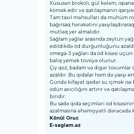
Xüsusən brokoli, gül kələm, ispa
kömək edir və qatılaşmanın qarşısın
Tam taxıl məhsulları da mühüm rol
bağırsaq hərəkətini yaxşılaşdıraraq
mütləq yer almalıdır.
Sağlam yağlar arasında zeytun yağı
edildikdə öd durğunluğunu azaldır
omega-3 yağları da öd kisəsi üçün 
balıq yemək tövsiyə olunur.
Çiy qoz, badam və digər toxumlar öd
azaldır. Bu qidalar həm də yaxşı en
Gündə kifayət qədər su içmək isə b
ödün axıcılığını artırır və qatılaşm
biridir.
Bu sadə qida seçimləri öd kisəsinin
azalmasına əhəmiyyətli dərəcədə 
Könül Oruc
E-saglam.az