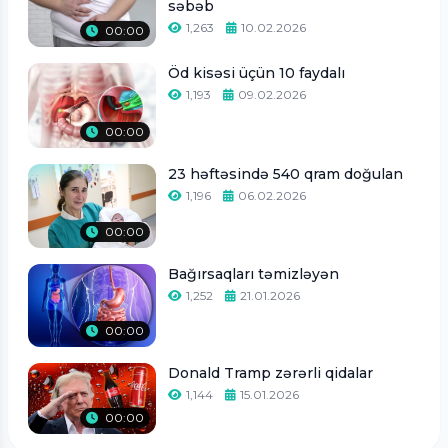
səbəb
1,263
10.02.2026
00:00
Öd kisəsi üçün 10 faydalı
1,193
09.02.2026
00:00
23 həftəsində 540 qram doğulan
1,196
06.02.2026
00:00
Bağırsaqları təmizləyən
1,252
21.01.2026
00:00
Donald Tramp zərərli qidalar
1,144
15.01.2026
00:00