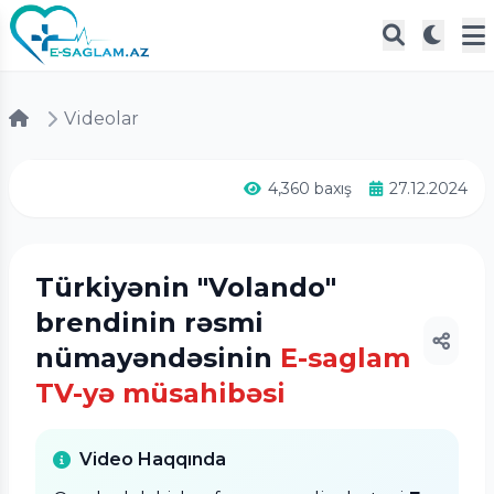
Videolar
4,360 baxış
27.12.2024
Türkiyənin "Volando"
brendinin rəsmi
nümayəndəsinin
E-saglam
TV-yə müsahibəsi
Video Haqqında