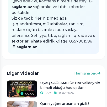
Qeyd edək ki, konfransın media dəstəyi
E-
saglam.az
sağlamlıq və tibbi xəbərlər
portalıdır.
Siz də tədbirləriniz mediada
işıqlandırılması, müsahibələr, tanıtım,
reklam üçün bizimlə əlaqə saxlaya
bilərsiniz. Səhiyyə, tibb, sağlamlıq, qida və s.
sektorları əhatə edirik. Əlaqə: 0557901996
E-saglam.az
Digər Videolar
Hamısına bax
UŞAQ SAĞLAMLIĞI: Hər valideynin
bilməli olduğu həqiqətlər -
1,727
28.02.2026
00:00
Qarın yağını artıran ən gizli 5