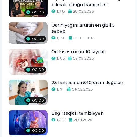
bilməli olduğu həqiqətlər -
1,718
28.02.2026
00:00
Qarın yağını artıran ən gizli 5
səbəb
1,256
10.02.2026
00:00
Öd kisəsi üçün 10 faydalı
1,185
09.02.2026
00:00
23 həftəsində 540 qram doğulan
1,191
06.02.2026
00:00
Bağırsaqları təmizləyən
1,245
21.01.2026
00:00