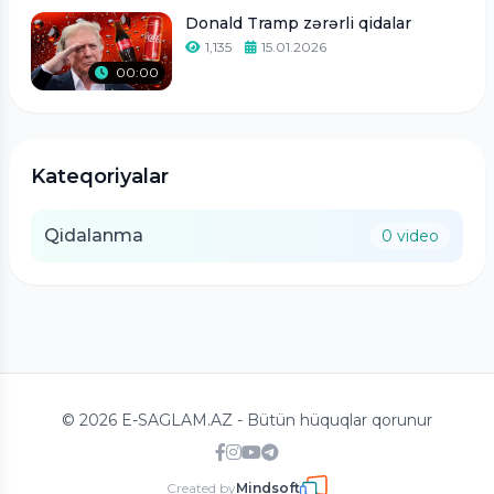
Donald Tramp zərərli qidalar
1,135
15.01.2026
00:00
Kateqoriyalar
Qidalanma
0 video
© 2026 E-SAGLAM.AZ - Bütün hüquqlar qorunur
Created by
Mindsoft