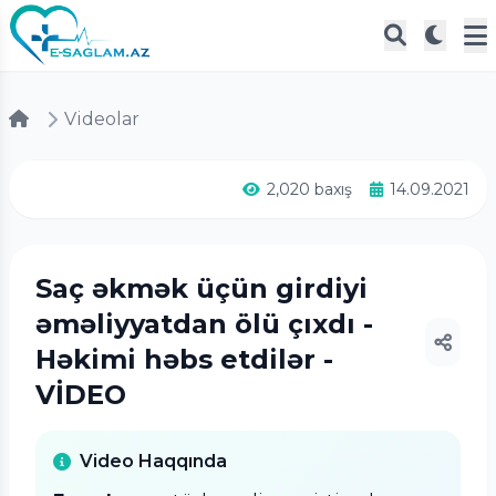
Videolar
2,020 baxış
14.09.2021
Saç əkmək üçün girdiyi
əməliyyatdan ölü çıxdı -
Həkimi həbs etdilər -
VİDEO
Video Haqqında