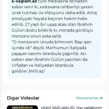
E-saglam.az
türk mediasına istinadən
xəbər verir ki, xəstəxana rəhbərliyi şəxsin
ürək tutması ilə öldüyünü iddia edib. Artıq
əməliyyatı həyata keçirən həkim həbs
edilib. 27 yaşlı bir uşaq atası olan İbrahim
Gülün dostu bildirib ki, morqda gördüyü
mənzərə onun şoka salıb.
"O mənzərəni unuda bilmirəm. Başı qan
içində idi" deyib. Mərhumun İtaliyada
yaşayan xanımı İstanbula çağırılıb. Acı
xəbəri alan İbrahim Gülün yaxınları da
Urfadan və İtaliyadan İstanbula
gəliblər./milli.az/
Digər Videolar
Hamısına bax
UŞAQ SAĞLAMLIĞI: Hər valideynin