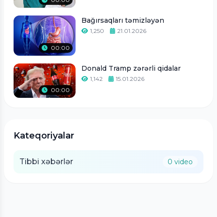
Bağırsaqları təmizləyən
1,250
21.01.2026
00:00
Donald Tramp zərərli qidalar
1,142
15.01.2026
00:00
Kateqoriyalar
Tibbi xəbərlər
0 video