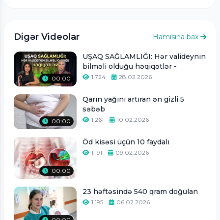
Digər Videolar
Hamısına bax
UŞAQ SAĞLAMLIĞI: Hər valideynin
bilməli olduğu həqiqətlər -
1,724
28.02.2026
00:00
Qarın yağını artıran ən gizli 5
səbəb
1,261
10.02.2026
00:00
Öd kisəsi üçün 10 faydalı
1,191
09.02.2026
00:00
23 həftəsində 540 qram doğulan
1,195
06.02.2026
00:00