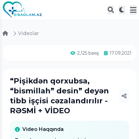
Videolar
2,125 baxış
17.09.2021
“Pişikdən qorxubsa,
“bismillah” desin” deyən
tibb işçisi cəzalandırılır -
RƏSMİ + VİDEO
Video Haqqında