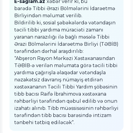
E-saglam.az
xəbər verir ki, bu
barədə Tibbi Ərazi Bölmələrini İdarəetmə
Birliyindən məlumat verilib.
Bildirilib ki, sosial şəbəkələrdə vətəndaşın
təcili tibbi yardıma müraciəti zamanı
yaranan narazılığı ilə bağlı məsələ Tibbi
Ərazi Bölmələrini İdarəetmə Birliyi (TƏBİB)
tərəfindən dərhal araşdırılıb:
“Abşeron Rayon Mərkəzi Xəstəxanasından
TƏBİB-ə verilən məlumata görə təcili tibbi
yardıma çağırışla əlaqədar vətəndaşla
nəzakətsiz davranış nümayiş etdirən
xəstəxananın Təcili Tibbi Yardım şöbəsinin
tibb bacısı Raifə İbrahimova xəstəxana
rəhbərliyi tərəfindən qəbul edilib və onun
izahatı alınıb. Tibb müəssisəsinin rəhbərliyi
tərəfindən tibb bacısı barəsində intizam
tənbehi tətbiq ediləcək”.