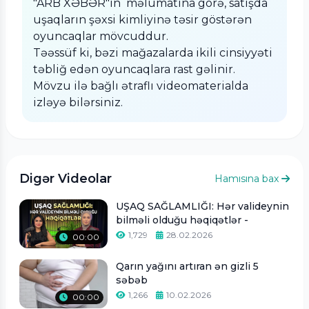
"ARB XƏBƏR"in məlumatına görə, satışda
uşaqların şəxsi kimliyinə təsir göstərən
oyuncaqlar mövcuddur.
Təəssüf ki, bəzi mağazalarda ikili cinsiyyəti
təbliğ edən oyuncaqlara rast gəlinir.
Mövzu ilə bağlı ətraflı videomaterialda
izləyə bilərsiniz.
Digər Videolar
Hamısına bax
UŞAQ SAĞLAMLIĞI: Hər valideynin
bilməli olduğu həqiqətlər -
1,729
28.02.2026
00:00
Qarın yağını artıran ən gizli 5
səbəb
1,266
10.02.2026
00:00