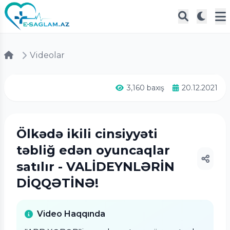
Videolar
3,160 baxış
20.12.2021
Ölkədə ikili cinsiyyəti
təbliğ edən oyuncaqlar
satılır - VALİDEYNLƏRİN
DİQQƏTİNƏ!
Video Haqqında