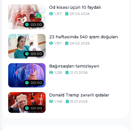
Öd kisəsi üçün 10 faydalı
1,197
09.02.2026
00:00
23 həftəsində 540 qram doğulan
1,197
06.02.2026
00:00
Bağırsaqları təmizləyən
1,255
21.01.2026
00:00
Donald Tramp zərərli qidalar
1,148
15.01.2026
00:00